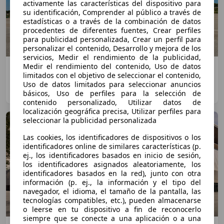
activamente las características del dispositivo para
su identificación, Comprender al público a través de
estadísticas o a través de la combinación de datos
procedentes de diferentes fuentes, Crear perfiles
para publicidad personalizada, Crear un perfil para
personalizar el contenido, Desarrollo y mejora de los
servicios, Medir el rendimiento de la publicidad,
Medir el rendimiento del contenido, Uso de datos
Comparativa Jaecoo 7 SHS vs BYD Seal U DM-i
limitados con el objetivo de seleccionar el contenido,
Comfort: ¿Cuál es mejor SUV híbrido enchufable?
Uso de datos limitados para seleccionar anuncios
básicos, Uso de perfiles para la selección de
Dani Cuadrado
·
26/07/2026
·
7 minutos de lectura
contenido personalizado, Utilizar datos de
localización geográfica precisa, Utilizar perfiles para
seleccionar la publicidad personalizada
Las cookies, los identificadores de dispositivos o los
identificadores online de similares características (p.
ej., los identificadores basados en inicio de sesión,
los identificadores asignados aleatoriamente, los
identificadores basados en la red), junto con otra
información (p. ej., la información y el tipo del
navegador, el idioma, el tamaño de la pantalla, las
tecnologías compatibles, etc.), pueden almacenarse
o leerse en tu dispositivo a fin de reconocerlo
siempre que se conecte a una aplicación o a una