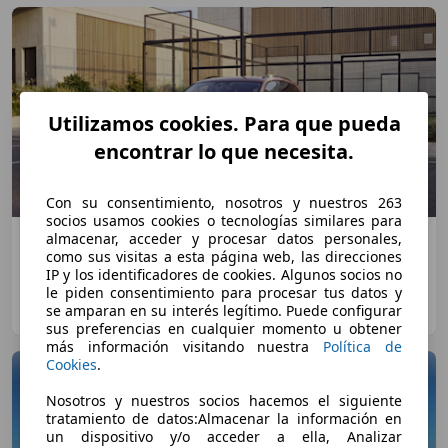
Utilizamos cookies. Para que pueda
encontrar lo que necesita.
Con su consentimiento, nosotros y nuestros 263
socios usamos cookies o tecnologías similares para
almacenar, acceder y procesar datos personales,
Volkswagen Tiguan 20 Aniversario: el SUV
como sus visitas a esta página web, las direcciones
superventas estrena edición exclusiva y hereda la
IP y los identificadores de cookies. Algunos socios no
tradición del Golf
le piden consentimiento para procesar tus datos y
se amparan en su interés legítimo. Puede configurar
Dani Cuadrado
·
27/07/2026
·
5 minutos de lectura
sus preferencias en cualquier momento u obtener
más información visitando nuestra
Política de
Cookies
.
Nosotros y nuestros socios hacemos el siguiente
tratamiento de datos:Almacenar la información en
un dispositivo y/o acceder a ella, Analizar