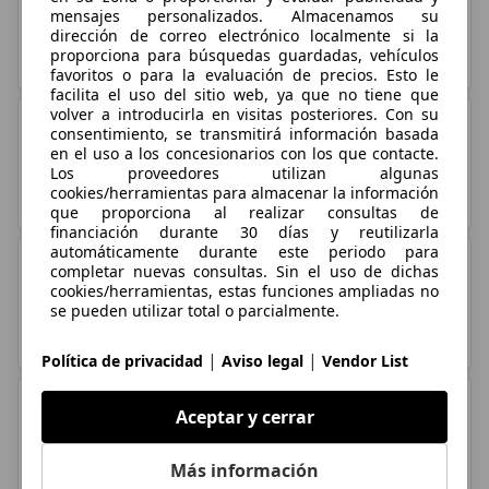
mensajes personalizados. Almacenamos su
dirección de correo electrónico localmente si la
Ford
proporciona para búsquedas guardadas, vehículos
80 pruebas
favoritos o para la evaluación de precios. Esto le
facilita el uso del sitio web, ya que no tiene que
volver a introducirla en visitas posteriores. Con su
consentimiento, se transmitirá información basada
en el uso a los concesionarios con los que contacte.
Los proveedores utilizan algunas
BYD
cookies/herramientas para almacenar la información
5 pruebas
que proporciona al realizar consultas de
financiación durante 30 días y reutilizarla
automáticamente durante este periodo para
completar nuevas consultas. Sin el uso de dichas
cookies/herramientas, estas funciones ampliadas no
se pueden utilizar total o parcialmente.
Tesla
3 pruebas
|
|
Política de privacidad
Aviso legal
Vendor List
Aceptar y cerrar
BMW
Más información
126 pruebas