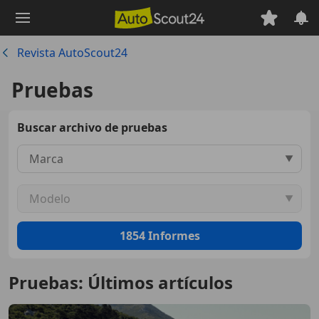
Saltar
al
contenido
Revista AutoScout24
principal
Pruebas
Buscar archivo de pruebas
Marca
▼
Modelo
▼
1854
Informes
Pruebas: Últimos artículos