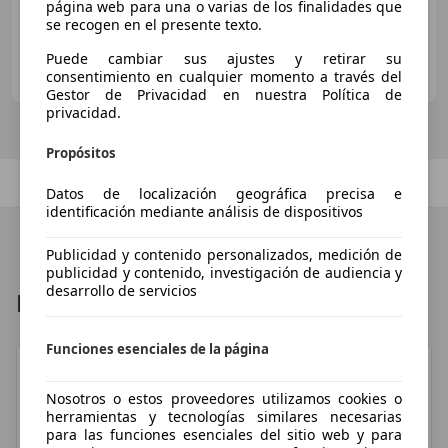
página web para una o varias de los finalidades que
Nuevo Cupra Raval Plus: la marca lanza su
se recogen en el presente texto.
versión de acceso con 135 CV y 328 km de
autonomía
Puede cambiar sus ajustes y retirar su
consentimiento en cualquier momento a través del
Dani Cuadrado
·
25/07/2026
·
3 minutos de lectura
Gestor de Privacidad en nuestra Política de
privacidad.
Propósitos
Anterior
1
/
34
Siguiente
Datos de localización geográfica precisa e
identificación mediante análisis de dispositivos
Publicidad y contenido personalizados, medición de
publicidad y contenido, investigación de audiencia y
desarrollo de servicios
Reviews por Top marcas
Funciones esenciales de la página
Nosotros o estos proveedores utilizamos cookies o
herramientas y tecnologías similares necesarias
Toyota
para las funciones esenciales del sitio web y para
71 pruebas