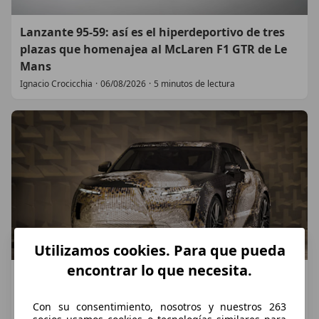
Lanzante 95-59: así es el hiperdeportivo de tres
plazas que homenajea al McLaren F1 GTR de Le
Mans
Ignacio Crocicchia
·
06/08/2026
·
5 minutos de lectura
Utilizamos cookies. Para que pueda
encontrar lo que necesita.
El primer Range Rover eléctrico ya está aquí y no
es como imaginabas
Con su consentimiento, nosotros y nuestros 263
Ignacio Crocicchia
·
01/08/2026
·
6 minutos de lectura