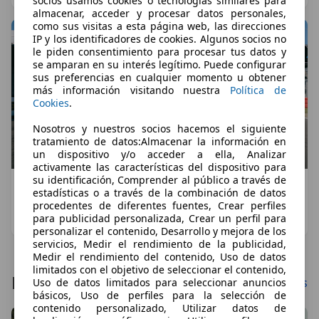
socios usamos cookies o tecnologías similares para
almacenar, acceder y procesar datos personales,
como sus visitas a esta página web, las direcciones
IP y los identificadores de cookies. Algunos socios no
le piden consentimiento para procesar tus datos y
se amparan en su interés legítimo. Puede configurar
sus preferencias en cualquier momento u obtener
más información visitando nuestra
Política de
Cookies
.
Nosotros y nuestros socios hacemos el siguiente
tratamiento de datos:Almacenar la información en
un dispositivo y/o acceder a ella, Analizar
activamente las características del dispositivo para
su identificación, Comprender al público a través de
El BMW M2 con M Performance Track Kit rompe
estadísticas o a través de la combinación de datos
el cronómetro en Nürburgring y hace historia
procedentes de diferentes fuentes, Crear perfiles
para publicidad personalizada, Crear un perfil para
Dani Cuadrado
·
29/07/2026
·
4 minutos de lectura
personalizar el contenido, Desarrollo y mejora de los
servicios, Medir el rendimiento de la publicidad,
Medir el rendimiento del contenido, Uso de datos
limitados con el objetivo de seleccionar el contenido,
Pruebas: Últimos artículos
Mostrar más
Uso de datos limitados para seleccionar anuncios
básicos, Uso de perfiles para la selección de
contenido personalizado, Utilizar datos de