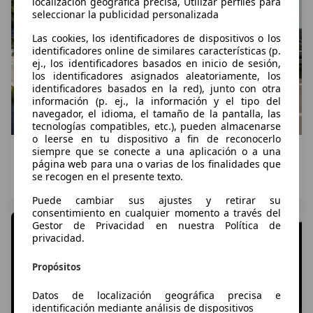
localización geográfica precisa, Utilizar perfiles para
seleccionar la publicidad personalizada
Las cookies, los identificadores de dispositivos o los
identificadores online de similares características (p.
ej., los identificadores basados en inicio de sesión,
los identificadores asignados aleatoriamente, los
identificadores basados en la red), junto con otra
información (p. ej., la información y el tipo del
navegador, el idioma, el tamaño de la pantalla, las
tecnologías compatibles, etc.), pueden almacenarse
o leerse en tu dispositivo a fin de reconocerlo
Mercedes GLA 2026: el SUV compacto de
siempre que se conecte a una aplicación o a una
página web para una o varias de los finalidades que
Mercedes se renueva por completo
se recogen en el presente texto.
Ignacio Crocicchia
·
07/08/2026
·
6 minutos de lectura
Puede cambiar sus ajustes y retirar su
consentimiento en cualquier momento a través del
Gestor de Privacidad en nuestra Política de
privacidad.
Propósitos
Datos de localización geográfica precisa e
identificación mediante análisis de dispositivos