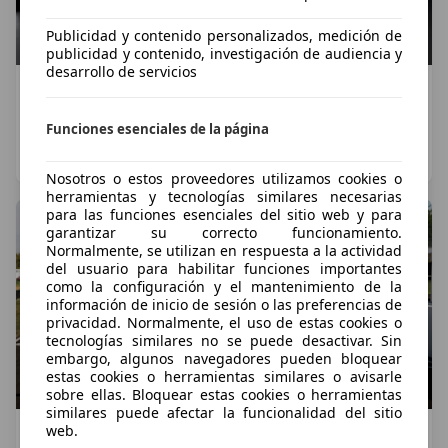
Publicidad y contenido personalizados, medición de
publicidad y contenido, investigación de audiencia y
desarrollo de servicios
Mercedes-AMG CLA 45 4MATIC+: el nuevo
eléctrico de 680 CV con el que AMG lleva el CLA a
Funciones esenciales de la página
otro nivel
Ignacio Crocicchia
·
05/08/2026
·
6 minutos de lectura
Nosotros o estos proveedores utilizamos cookies o
herramientas y tecnologías similares necesarias
para las funciones esenciales del sitio web y para
garantizar su correcto funcionamiento.
Normalmente, se utilizan en respuesta a la actividad
del usuario para habilitar funciones importantes
como la configuración y el mantenimiento de la
información de inicio de sesión o las preferencias de
privacidad. Normalmente, el uso de estas cookies o
tecnologías similares no se puede desactivar. Sin
embargo, algunos navegadores pueden bloquear
estas cookies o herramientas similares o avisarle
sobre ellas. Bloquear estas cookies o herramientas
similares puede afectar la funcionalidad del sitio
web.
Denza Z 2026: así es el deportivo eléctrico chino