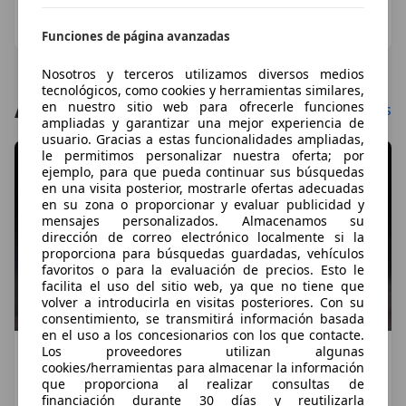
de 1.604 CV
Ignacio Crocicchia
·
04/08/2026
·
6 minutos de lectura
Funciones de página avanzadas
Nosotros y terceros utilizamos diversos medios
tecnológicos, como cookies y herramientas similares,
Asesor: Últimos artículos
en nuestro sitio web para ofrecerle funciones
Mostrar más
ampliadas y garantizar una mejor experiencia de
usuario. Gracias a estas funcionalidades ampliadas,
le permitimos personalizar nuestra oferta; por
ejemplo, para que pueda continuar sus búsquedas
en una visita posterior, mostrarle ofertas adecuadas
en su zona o proporcionar y evaluar publicidad y
mensajes personalizados. Almacenamos su
dirección de correo electrónico localmente si la
proporciona para búsquedas guardadas, vehículos
favoritos o para la evaluación de precios. Esto le
facilita el uso del sitio web, ya que no tiene que
volver a introducirla en visitas posteriores. Con su
consentimiento, se transmitirá información basada
en el uso a los concesionarios con los que contacte.
Los proveedores utilizan algunas
Ferrari 288 GTO: El superdeportivo que nació
cookies/herramientas para almacenar la información
para el Grupo B y se convirtió en leyenda de la
que proporciona al realizar consultas de
calle
financiación durante 30 días y reutilizarla