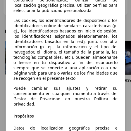
de la sensaciones más puras
localización geográfica precisa, Utilizar perfiles para
Autofácil
·
30/01/2014
·
9 minutos de lectura
seleccionar la publicidad personalizada
Las cookies, los identificadores de dispositivos o los
identificadores online de similares características (p.
Ofertas de Caterham
ej., los identificadores basados en inicio de sesión,
los identificadores asignados aleatoriamente, los
identificadores basados en la red), junto con otra
información (p. ej., la información y el tipo del
navegador, el idioma, el tamaño de la pantalla, las
tecnologías compatibles, etc.), pueden almacenarse
o leerse en tu dispositivo a fin de reconocerlo
siempre que se conecte a una aplicación o a una
página web para una o varias de los finalidades que
se recogen en el presente texto.
Caterham Seven
Caterham Super
Caterham Otr
485
7
€ 25.000
Puede cambiar sus ajustes y retirar su
S
Caterham VVC 1.8i
consentimiento en cualquier momento a través del
02/2003
Gestor de Privacidad en nuestra Política de
€ 67.500
€ 49.000
30.000 km
privacidad.
Eléctrico
06/2019
12/2000
2
,
8
2
,
8
- (kWh/100 km)
22.000 km
31.000 km
Propósitos
Gasolina
Gasolina
- (l/100 km)
- (l/100 km)
Datos de localización geográfica precisa e
Profesional
Particular
Particular