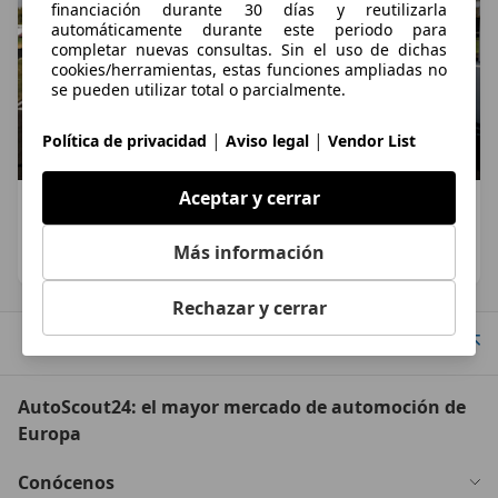
financiación durante 30 días y reutilizarla
automáticamente durante este periodo para
completar nuevas consultas. Sin el uso de dichas
cookies/herramientas, estas funciones ampliadas no
se pueden utilizar total o parcialmente.
|
|
Política de privacidad
Aviso legal
Vendor List
Aceptar y cerrar
Denza Z 2026: así es el deportivo eléctrico chino
de 1.604 CV
Más información
Ignacio Crocicchia
·
04/08/2026
·
6 minutos de lectura
Rechazar y cerrar
Ir arriba
AutoScout24: el mayor mercado de automoción de
Europa
Conócenos