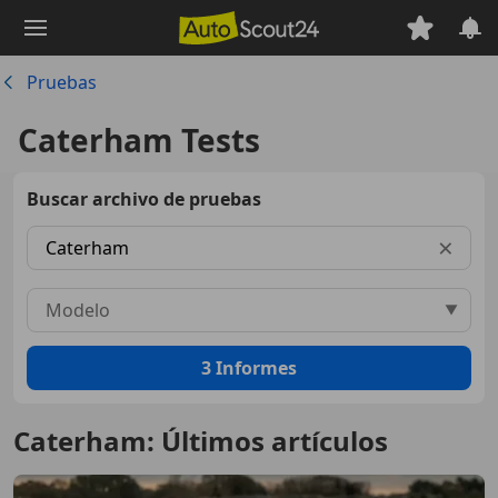
Saltar
al
contenido
Pruebas
principal
Caterham Tests
Buscar archivo de pruebas
Marca
×
Modelo
▼
3
Informes
Caterham: Últimos artículos