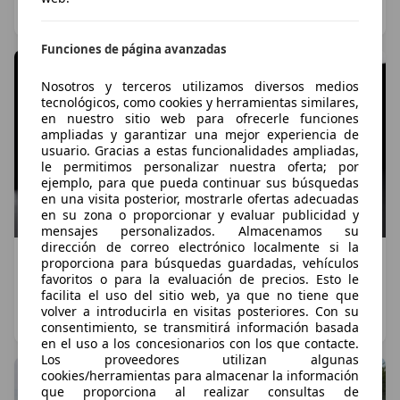
Ignacio Crocicchia
·
07/08/2026
·
6 minutos de lectura
Funciones de página avanzadas
Nosotros y terceros utilizamos diversos medios
tecnológicos, como cookies y herramientas similares,
en nuestro sitio web para ofrecerle funciones
ampliadas y garantizar una mejor experiencia de
usuario. Gracias a estas funcionalidades ampliadas,
le permitimos personalizar nuestra oferta; por
ejemplo, para que pueda continuar sus búsquedas
en una visita posterior, mostrarle ofertas adecuadas
en su zona o proporcionar y evaluar publicidad y
mensajes personalizados. Almacenamos su
dirección de correo electrónico localmente si la
Mercedes-AMG CLA 45 4MATIC+: el nuevo
proporciona para búsquedas guardadas, vehículos
favoritos o para la evaluación de precios. Esto le
eléctrico de 680 CV con el que AMG lleva el CLA a
facilita el uso del sitio web, ya que no tiene que
otro nivel
volver a introducirla en visitas posteriores. Con su
Ignacio Crocicchia
·
05/08/2026
·
6 minutos de lectura
consentimiento, se transmitirá información basada
en el uso a los concesionarios con los que contacte.
Los proveedores utilizan algunas
cookies/herramientas para almacenar la información
que proporciona al realizar consultas de