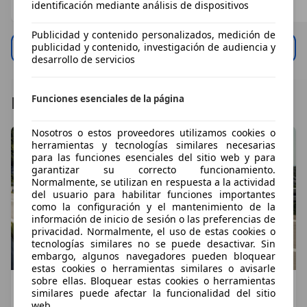
identificación mediante análisis de dispositivos
ES 28010
ES 35100
ES 17230
Publicidad y contenido personalizados, medición de
publicidad y contenido, investigación de audiencia y
Ver todo
desarrollo de servicios
Pruebas: Últimos artículos
Funciones esenciales de la página
Nosotros o estos proveedores utilizamos cookies o
herramientas y tecnologías similares necesarias
para las funciones esenciales del sitio web y para
garantizar su correcto funcionamiento.
Normalmente, se utilizan en respuesta a la actividad
del usuario para habilitar funciones importantes
como la configuración y el mantenimiento de la
información de inicio de sesión o las preferencias de
privacidad. Normalmente, el uso de estas cookies o
tecnologías similares no se puede desactivar. Sin
embargo, algunos navegadores pueden bloquear
estas cookies o herramientas similares o avisarle
sobre ellas. Bloquear estas cookies o herramientas
Mercedes GLA 2026: el SUV compacto de
similares puede afectar la funcionalidad del sitio
Mercedes se renueva por completo
web.