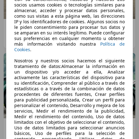
socios usamos cookies o tecnologías similares para
almacenar, acceder y procesar datos personales,
como sus visitas a esta página web, las direcciones
IP y los identificadores de cookies. Algunos socios no
Caterham Seven 340S: El heredero de Colin
le piden consentimiento para procesar tus datos y
se amparan en su interés legítimo. Puede configurar
Chapman
sus preferencias en cualquier momento u obtener
Dani Cuadrado
·
21/09/2025
·
2 minutos de lectura
más información visitando nuestra
Política de
Cookies
.
Nosotros y nuestros socios hacemos el siguiente
tratamiento de datos:Almacenar la información en
un dispositivo y/o acceder a ella, Analizar
activamente las características del dispositivo para
su identificación, Comprender al público a través de
estadísticas o a través de la combinación de datos
procedentes de diferentes fuentes, Crear perfiles
para publicidad personalizada, Crear un perfil para
personalizar el contenido, Desarrollo y mejora de los
servicios, Medir el rendimiento de la publicidad,
Medir el rendimiento del contenido, Uso de datos
limitados con el objetivo de seleccionar el contenido,
Prueba: Caterham Seven 165 – Para los
Uso de datos limitados para seleccionar anuncios
conductores menos pudientes... pero entusiastas
básicos, Uso de perfiles para la selección de
contenido personalizado, Utilizar datos de