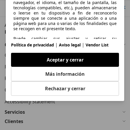
navegador, el idioma, el tamaño de la pantalla, las
tecnologías compatibles, etc.), pueden almacenarse
Ir arriba
o leerse en tu dispositivo a fin de reconocerlo
siempre que se conecte a una aplicación o a una
página web para una o varias de los finalidades que
AutoScout24: el mayor mercado de automoción de
se recogen en el presente texto.
Europa
Puede cambiar sus ajustes y retirar su
consentimiento en cualquier momento a través del
Conócenos
|
|
Política de privacidad
Aviso legal
Vendor List
Gestor de Privacidad en nuestra Política de
privacidad.
Condiciones Generales
Aceptar y cerrar
Propósitos
Política de Privacidad
Más información
Datos de localización geográfica precisa e
Política de Cookies
identificación mediante análisis de dispositivos
Rechazar y cerrar
Contacto
Publicidad y contenido personalizados, medición de
publicidad y contenido, investigación de audiencia y
Accessibility Statement
desarrollo de servicios
Servicios
Clientes
Funciones esenciales de la página