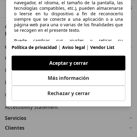
navegador, el idioma, el tamaño de la pantalla, las
tecnologías compatibles, etc.), pueden almacenarse
Ir arriba
o leerse en tu dispositivo a fin de reconocerlo
siempre que se conecte a una aplicación o a una
página web para una o varias de los finalidades que
AutoScout24: el mayor mercado de automoción de
se recogen en el presente texto.
Europa
Puede cambiar sus ajustes y retirar su
consentimiento en cualquier momento a través del
Conócenos
|
|
Política de privacidad
Aviso legal
Vendor List
Gestor de Privacidad en nuestra Política de
privacidad.
Condiciones Generales
Aceptar y cerrar
Propósitos
Política de Privacidad
Más información
Datos de localización geográfica precisa e
Política de Cookies
identificación mediante análisis de dispositivos
Rechazar y cerrar
Contacto
Publicidad y contenido personalizados, medición de
publicidad y contenido, investigación de audiencia y
Accessibility Statement
desarrollo de servicios
Servicios
Clientes
Funciones esenciales de la página