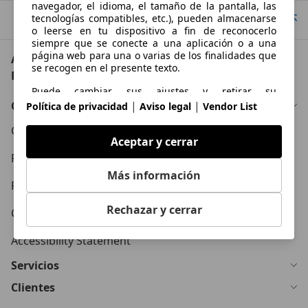
navegador, el idioma, el tamaño de la pantalla, las
tecnologías compatibles, etc.), pueden almacenarse
Ir arriba
o leerse en tu dispositivo a fin de reconocerlo
siempre que se conecte a una aplicación o a una
página web para una o varias de los finalidades que
AutoScout24: el mayor mercado de automoción de
se recogen en el presente texto.
Europa
Puede cambiar sus ajustes y retirar su
consentimiento en cualquier momento a través del
Conócenos
|
|
Política de privacidad
Aviso legal
Vendor List
Gestor de Privacidad en nuestra Política de
privacidad.
Condiciones Generales
Aceptar y cerrar
Propósitos
Política de Privacidad
Más información
Datos de localización geográfica precisa e
Política de Cookies
identificación mediante análisis de dispositivos
Rechazar y cerrar
Contacto
Publicidad y contenido personalizados, medición de
publicidad y contenido, investigación de audiencia y
Accessibility Statement
desarrollo de servicios
Servicios
Clientes
Funciones esenciales de la página