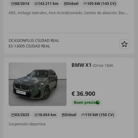
08/2014
143.211 km
Diésel
105 kW (143 CV)
ABS, Airbags laterales, Aire Acondicionado, Llantas de aleación, Baca, Start/Stop automático, Cierre centralizado, Inmovilizador
OCASIONPLUS CIUDAD REAL
ES-13005 CIUDAD REAL
Guar
BMW X1
sDrive 18dA
€ 36.900
Buen
precio
03/2025
18.654 km
Diésel
110 kW (150 CV)
Suspensión deportiva