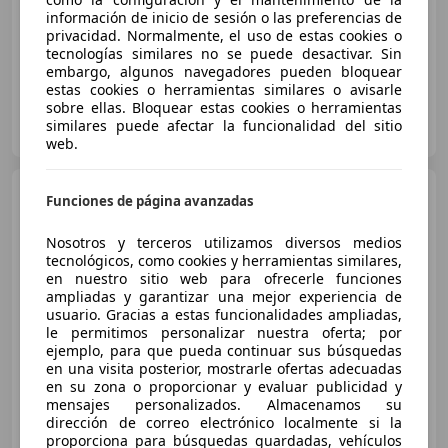
información de inicio de sesión o las preferencias de
¡STOCK FUERA! Hasta -45% dto sobre financiación!
privacidad. Normalmente, el uso de estas cookies o
tecnologías similares no se puede desactivar. Sin
embargo, algunos navegadores pueden bloquear
estas cookies o herramientas similares o avisarle
sobre ellas. Bloquear estas cookies o herramientas
CLICARS MADRID
similares puede afectar la funcionalidad del sitio
ES-28021 MADRID
Guar
web.
BMW X1
sDrive 18dA
Funciones de página avanzadas
Nosotros y terceros utilizamos diversos medios
tecnológicos, como cookies y herramientas similares,
en nuestro sitio web para ofrecerle funciones
€ 15.990
ampliadas y garantizar una mejor experiencia de
usuario. Gracias a estas funcionalidades ampliadas,
Precio
justo
le permitimos personalizar nuestra oferta; por
ejemplo, para que pueda continuar sus búsquedas
12/2018
169.347 km
Diésel
110 kW (150 CV)
en una visita posterior, mostrarle ofertas adecuadas
Volante multifunción, Sensor de lluvia, Baca, Airbag del conductor, ESP, Cierre centralizado, Isofix, Control de tracción
en su zona o proporcionar y evaluar publicidad y
mensajes personalizados. Almacenamos su
dirección de correo electrónico localmente si la
proporciona para búsquedas guardadas, vehículos