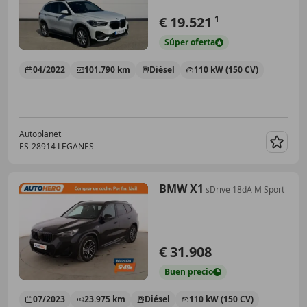
€ 19.521
1
Súper
oferta
04/2022
101.790 km
Diésel
110 kW (150 CV)
Autoplanet
ES-28914 LEGANES
Guar
BMW X1
sDrive 18dA M Sport
€ 31.908
Buen
precio
07/2023
23.975 km
Diésel
110 kW (150 CV)