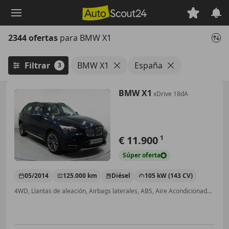
Saltar
al
contenido
2344 ofertas
para BMW X1
principal
Filtrar
BMW X1
España
3
BMW X1
xDrive 18dA
€ 11.900
1
Súper
oferta
05/2014
125.000 km
Diésel
105 kW (143 CV)
4WD, Llantas de aleación, Airbags laterales, ABS, Aire Acondicionado, Baca, Start/Stop automático, Cierre centralizado