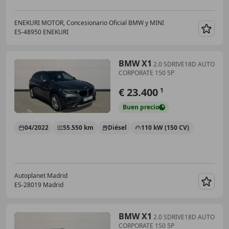
ENEKURI MOTOR, Concesionario Oficial BMW y MINI
ES-48950 ENEKURI
Guar
BMW X1
2.0 SDRIVE18D AUTO
CORPORATE 150 5P
€ 23.400
1
Buen
precio
04/2022
55.550 km
Diésel
110 kW (150 CV)
Autoplanet Madrid
ES-28019 Madrid
Guar
BMW X1
2.0 SDRIVE18D AUTO
CORPORATE 150 5P