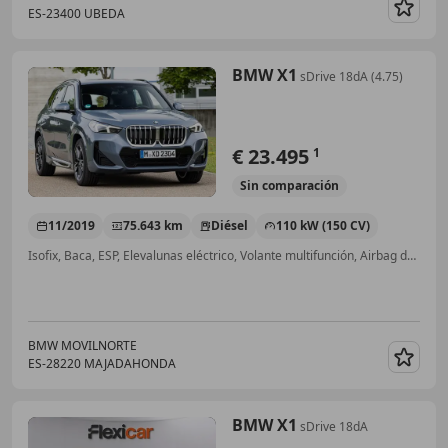
ES-23400 UBEDA
Guar
BMW X1
sDrive 18dA (4.75)
€ 23.495
1
Sin
comparación
11/2019
75.643 km
Diésel
110 kW (150 CV)
Isofix, Baca, ESP, Elevalunas eléctrico, Volante multifunción, Airbag del conductor, Cierre centralizado, Sensor de lluvia
BMW MOVILNORTE
ES-28220 MAJADAHONDA
Guar
BMW X1
sDrive 18dA