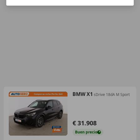
BMW X1
sDrive 18dA M Sport
€ 31.908
Buen
precio