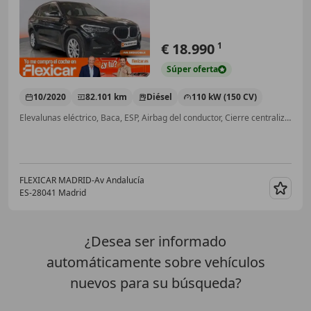
€ 18.990
1
Súper
oferta
10/2020
82.101 km
Diésel
110 kW (150 CV)
Elevalunas eléctrico, Baca, ESP, Airbag del conductor, Cierre centralizado, Volante multifunción
FLEXICAR MADRID-Av Andalucía
ES-28041 Madrid
Guar
¿Desea ser informado
automáticamente sobre vehículos
nuevos para su búsqueda?