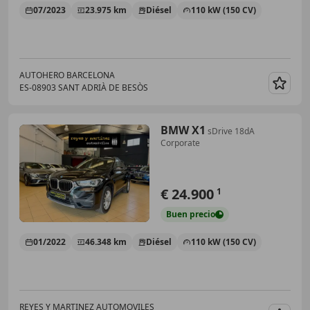
07/2023
23.975 km
Diésel
110 kW (150 CV)
AUTOHERO BARCELONA
ES-08903 SANT ADRIÀ DE BESÒS
Guar
BMW X1
sDrive 18dA
Corporate
€ 24.900
1
Buen
precio
01/2022
46.348 km
Diésel
110 kW (150 CV)
REYES Y MARTINEZ AUTOMOVILES