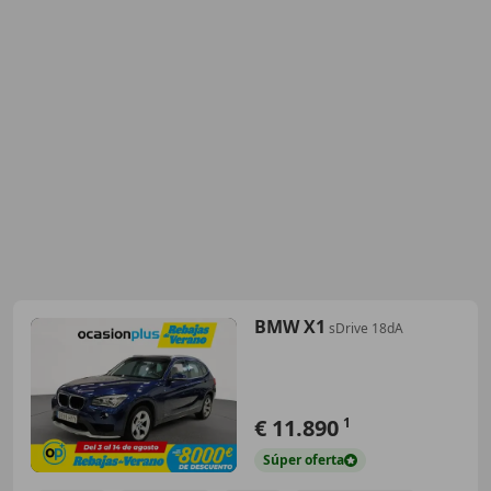
BMW X1
sDrive 18dA
€ 11.890
1
Súper
oferta