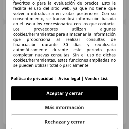
favoritos o para la evaluación de precios. Esto le
Bosch Automobils
facilita el uso del sitio web, ya que no tiene que
ES-08339 VILASSAR DE DALT
volver a introducirla en visitas posteriores. Con su
Guar
consentimiento, se transmitirá información basada
en el uso a los concesionarios con los que contacte.
Los proveedores utilizan algunas
BMW X1
xDrive 18d
cookies/herramientas para almacenar la información
que proporciona al realizar consultas de
financiación durante 30 días y reutilizarla
automáticamente durante este periodo para
completar nuevas consultas. Sin el uso de dichas
€ 10.590
1
cookies/herramientas, estas funciones ampliadas no
se pueden utilizar total o parcialmente.
Buen
precio
10/2011
148.054 km
Diésel
105 kW (143 CV)
|
|
Política de privacidad
Aviso legal
Vendor List
Garantia, 4WD, Llantas de aleación, Elevalunas eléctrico, Isofix, Baca, Faros antiniebla, Start/Stop automático
Aceptar y cerrar
Más información
OCASIONPLUS IGUALADA
ES-08700 Igualada
Guar
Rechazar y cerrar