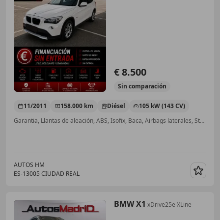
€ 8.500
Sin
comparación
11/2011
158.000 km
Diésel
105 kW (143 CV)
Garantia, Llantas de aleación, ABS, Isofix, Baca, Airbags laterales, Start/Stop automático, Faros antiniebla
AUTOS HM
ES-13005 CIUDAD REAL
Guar
BMW X1
xDrive25e XLine