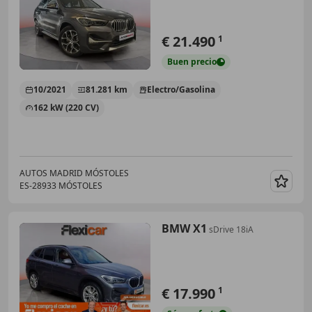
€ 21.490
1
Buen
precio
10/2021
81.281 km
Electro/Gasolina
162 kW (220 CV)
AUTOS MADRID MÓSTOLES
ES-28933 MÓSTOLES
Guar
BMW X1
sDrive 18iA
€ 17.990
1