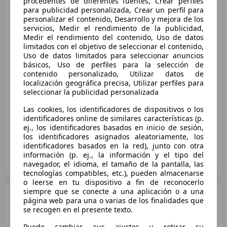
procedentes de diferentes fuentes, Crear perfiles
para publicidad personalizada, Crear un perfil para
personalizar el contenido, Desarrollo y mejora de los
servicios, Medir el rendimiento de la publicidad,
Medir el rendimiento del contenido, Uso de datos
€ 16.990
1
limitados con el objetivo de seleccionar el contenido,
Uso de datos limitados para seleccionar anuncios
Súper
oferta
básicos, Uso de perfiles para la selección de
contenido personalizado, Utilizar datos de
04/2021
118.620 km
Electro/Gasolina
localización geográfica precisa, Utilizar perfiles para
seleccionar la publicidad personalizada
162 kW (220 CV)
4WD
Las cookies, los identificadores de dispositivos o los
identificadores online de similares características (p.
ej., los identificadores basados en inicio de sesión,
los identificadores asignados aleatoriamente, los
identificadores basados en la red), junto con otra
FLEXICAR PAMPLONA - Noaín
información (p. ej., la información y el tipo del
ES-31110 Pamplona
navegador, el idioma, el tamaño de la pantalla, las
Guar
tecnologías compatibles, etc.), pueden almacenarse
o leerse en tu dispositivo a fin de reconocerlo
siempre que se conecte a una aplicación o a una
BMW X1
xDrive 18dA
página web para una o varias de los finalidades que
se recogen en el presente texto.
Puede cambiar sus ajustes y retirar su