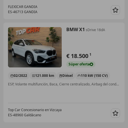
FLEXICAR GANDIA
ES-46713 GANDIA
Guar
BMW X1
sDrive 18dA
€ 18.500
1
Súper
oferta
02/2022
121.000 km
Diésel
110 kW (150 CV)
ESP, Volante multifunción, Baca, Cierre centralizado, Airbag del conductor
Top Car Concesionario en Vizcaya
ES-48960 Galdácano
Guar