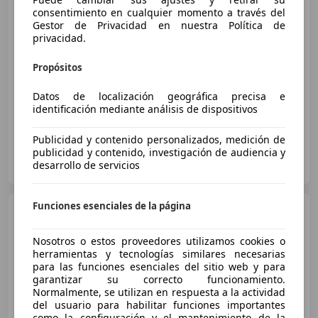
consentimiento en cualquier momento a través del
€ 10.990
Gestor de Privacidad en nuestra Política de
privacidad.
Súper
oferta
Propósitos
01/2014
161.966 km
Diésel
105 kW (143 CV)
4WD, Llantas de aleación, Garantia, Start/Stop automático, Airbags laterales, Baca, Cierre centralizado, Aire Acondicionado
Datos de localización geográfica precisa e
identificación mediante análisis de dispositivos
Publicidad y contenido personalizados, medición de
publicidad y contenido, investigación de audiencia y
Mia Cher Cars Tarragona
desarrollo de servicios
ES-43830 TORREDEMBARRA
Guar
Funciones esenciales de la página
BMW X1
sDrive 18dA
Corporate
Nosotros o estos proveedores utilizamos cookies o
herramientas y tecnologías similares necesarias
€ 21.790
para las funciones esenciales del sitio web y para
garantizar su correcto funcionamiento.
Buen
precio
Normalmente, se utilizan en respuesta a la actividad
del usuario para habilitar funciones importantes
03/2022
54.136 km
Diésel
110 kW (150 CV)
como la configuración y el mantenimiento de la