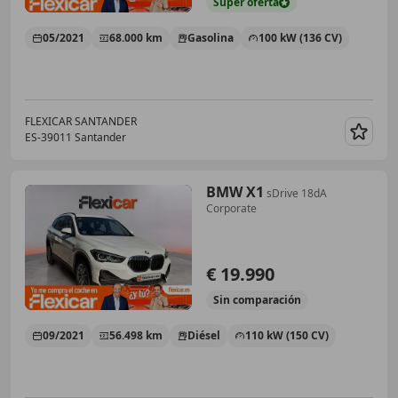
Súper
oferta
05/2021
68.000 km
Gasolina
100 kW (136 CV)
FLEXICAR SANTANDER
ES-39011 Santander
Guar
BMW X1
sDrive 18dA
Corporate
€ 19.990
Sin
comparación
09/2021
56.498 km
Diésel
110 kW (150 CV)