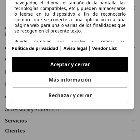
navegador, el idioma, el tamaño de la pantalla, las
tecnologías compatibles, etc.), pueden almacenarse
Ir arriba
o leerse en tu dispositivo a fin de reconocerlo
siempre que se conecte a una aplicación o a una
página web para una o varias de los finalidades que
AutoScout24: el mayor mercado de automoción de
se recogen en el presente texto.
Europa
Puede cambiar sus ajustes y retirar su
consentimiento en cualquier momento a través del
Conócenos
|
|
Política de privacidad
Aviso legal
Vendor List
Gestor de Privacidad en nuestra Política de
privacidad.
Condiciones Generales
Aceptar y cerrar
Propósitos
Política de Privacidad
Más información
Datos de localización geográfica precisa e
Política de Cookies
identificación mediante análisis de dispositivos
Rechazar y cerrar
Contacto
Publicidad y contenido personalizados, medición de
publicidad y contenido, investigación de audiencia y
Accessibility Statement
desarrollo de servicios
Servicios
Clientes
Funciones esenciales de la página