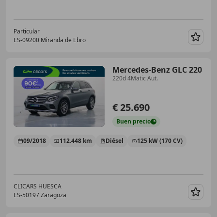
Particular
ES-09200 Miranda de Ebro
Guar
Mercedes-Benz GLC 220
220d 4Matic Aut.
€ 25.690
Buen
precio
09/2018
112.448 km
Diésel
125 kW (170 CV)
CLICARS HUESCA
ES-50197 Zaragoza
Guar