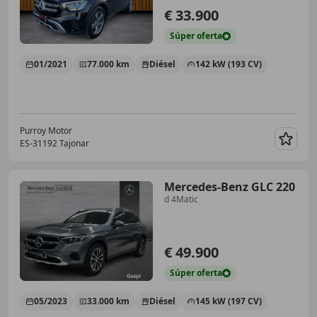
€ 33.900
Súper
oferta
01/2021
77.000 km
Diésel
142 kW (193 CV)
Purroy Motor
ES-31192 Tajonar
Guar
Mercedes-Benz GLC 220
d 4Matic
€ 49.900
Súper
oferta
05/2023
33.000 km
Diésel
145 kW (197 CV)