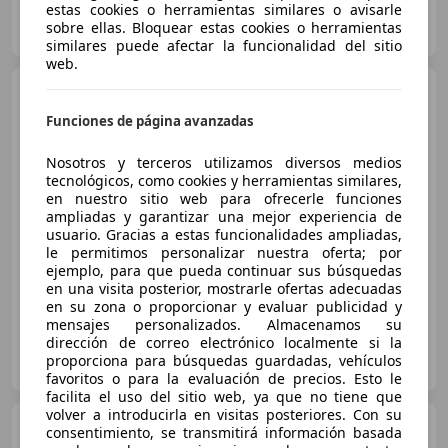
estas cookies o herramientas similares o avisarle
GAZPI MERCEDES-BENZ
sobre ellas. Bloquear estas cookies o herramientas
ES-31192 ARANGUREN
Guar
similares puede afectar la funcionalidad del sitio
web.
Mercedes-Benz GLC 220
220d 4Matic Aut.
Funciones de página avanzadas
Nosotros y terceros utilizamos diversos medios
tecnológicos, como cookies y herramientas similares,
€ 25.490
en nuestro sitio web para ofrecerle funciones
Buen
precio
ampliadas y garantizar una mejor experiencia de
usuario. Gracias a estas funcionalidades ampliadas,
le permitimos personalizar nuestra oferta; por
01/2018
110.900 km
Diésel
125 kW (170 CV)
ejemplo, para que pueda continuar sus búsquedas
en una visita posterior, mostrarle ofertas adecuadas
en su zona o proporcionar y evaluar publicidad y
mensajes personalizados. Almacenamos su
dirección de correo electrónico localmente si la
Flexicar Basauri
proporciona para búsquedas guardadas, vehículos
ES-48960 Galdakao
Guar
favoritos o para la evaluación de precios. Esto le
facilita el uso del sitio web, ya que no tiene que
volver a introducirla en visitas posteriores. Con su
Mercedes-Benz GLC 220
consentimiento, se transmitirá información basada
d 4MATIC