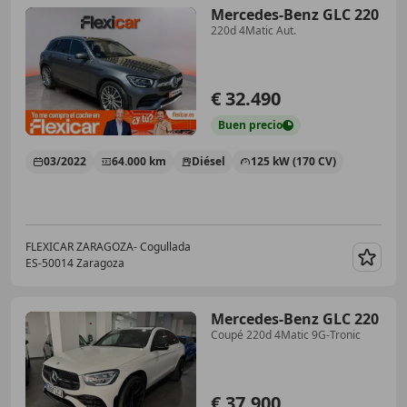
Mercedes-Benz GLC 220
220d 4Matic Aut.
€ 32.490
Buen
precio
03/2022
64.000 km
Diésel
125 kW (170 CV)
FLEXICAR ZARAGOZA- Cogullada
ES-50014 Zaragoza
Guar
Mercedes-Benz GLC 220
Coupé 220d 4Matic 9G-Tronic
€ 37.900