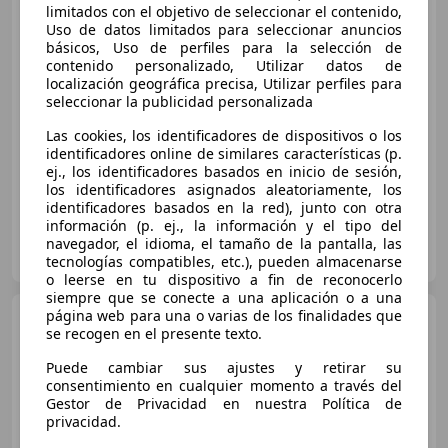
limitados con el objetivo de seleccionar el contenido,
220d 4Matic Aut.
Uso de datos limitados para seleccionar anuncios
básicos, Uso de perfiles para la selección de
contenido personalizado, Utilizar datos de
€ 25.690
localización geográfica precisa, Utilizar perfiles para
seleccionar la publicidad personalizada
Buen
precio
Las cookies, los identificadores de dispositivos o los
09/2018
112.448 km
Diésel
125 kW (170 CV)
identificadores online de similares características (p.
ej., los identificadores basados en inicio de sesión,
los identificadores asignados aleatoriamente, los
identificadores basados en la red), junto con otra
información (p. ej., la información y el tipo del
CLICARS ZARAGOZA
navegador, el idioma, el tamaño de la pantalla, las
ES-50197 ZARAGOZA
Guar
tecnologías compatibles, etc.), pueden almacenarse
o leerse en tu dispositivo a fin de reconocerlo
siempre que se conecte a una aplicación o a una
página web para una o varias de los finalidades que
Mercedes-Benz GLC 220
se recogen en el presente texto.
GLC 220d 4Matic Aut.
Puede cambiar sus ajustes y retirar su
consentimiento en cualquier momento a través del
Gestor de Privacidad en nuestra Política de
€ 28.000
privacidad.
Buen
precio