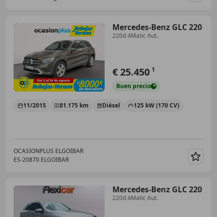
Mercedes-Benz GLC 220
220d 4Matic Aut.
€ 25.450
1
Buen
precio
11/2015
81.175 km
Diésel
125 kW (170 CV)
OCASIONPLUS ELGOIBAR
ES-20870 ELGOIBAR
Guar
Mercedes-Benz GLC 220
220d 4Matic Aut.