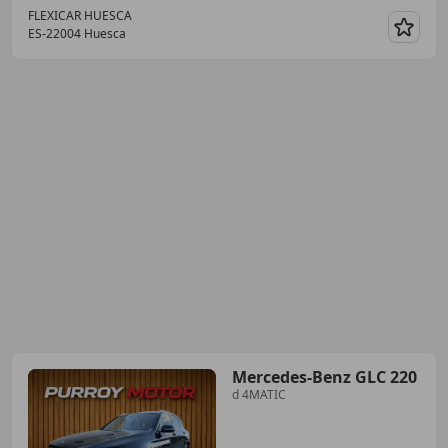
FLEXICAR HUESCA
ES-22004 Huesca
Guar
Mercedes-Benz GLC 220
d 4MATIC