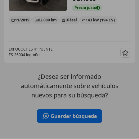
Precio
justo
11/2019
82.000 km
Diésel
143 kW (194 CV)
EXPOCOCHES 4º PUENTE
ES-26004 logroño
Guar
¿Desea ser informado
automáticamente sobre vehículos
nuevos para su búsqueda?
Guardar búsqueda