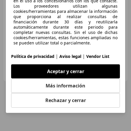
en el uso a los concesionarios con los que contacte.
Los proveedores utilizan algunas
cookies/herramientas para almacenar la información
que proporciona al realizar consultas de
€ 29.900
financiación durante 30 días y reutilizarla
automáticamente durante este periodo para
Precio
justo
completar nuevas consultas. Sin el uso de dichas
cookies/herramientas, estas funciones ampliadas no
01/2020
178.021 km
Diésel
142 kW (193 CV)
se pueden utilizar total o parcialmente.
|
|
Política de privacidad
Aviso legal
Vendor List
VALDIAUTO
Aceptar y cerrar
ES-31192 MUTILVA
Guar
Más información
Rechazar y cerrar