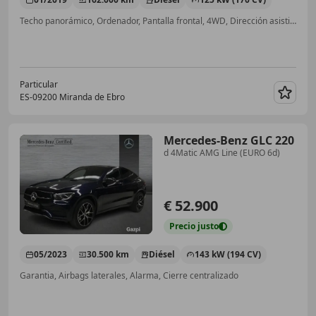
Techo panorámico, Ordenador, Pantalla frontal, 4WD, Dirección asistida, Control de velocidad, Airbag del conductor, Faros LED íntegros
Particular
ES-09200 Miranda de Ebro
Guar
Mercedes-Benz GLC 220
d 4Matic AMG Line (EURO 6d)
€ 52.900
Precio
justo
05/2023
30.500 km
Diésel
143 kW (194 CV)
Garantia, Airbags laterales, Alarma, Cierre centralizado