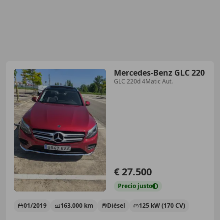
Mercedes-Benz GLC 220
GLC 220d 4Matic Aut.
€ 27.500
Precio
justo
01/2019
163.000 km
Diésel
125 kW (170 CV)