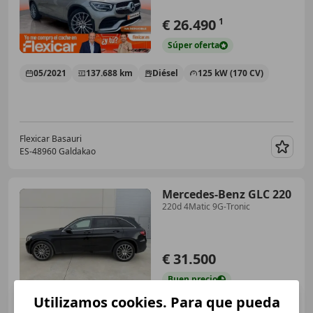
€ 26.490
1
Súper
oferta
05/2021
137.688 km
Diésel
125 kW (170 CV)
Flexicar Basauri
ES-48960 Galdakao
Guar
Mercedes-Benz GLC 220
220d 4Matic 9G-Tronic
€ 31.500
Buen
precio
Utilizamos cookies. Para que pueda
03/2021
162.000 km
Diésel
143 kW (194 CV)