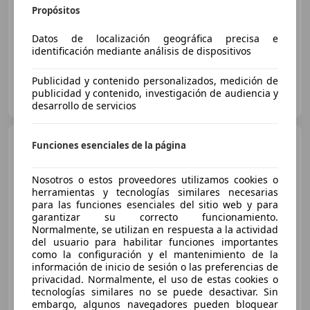
Propósitos
09/2018
125.000 km
Diésel
125 kW (170 CV)
Datos de localización geográfica precisa e
identificación mediante análisis de dispositivos
Publicidad y contenido personalizados, medición de
Particular
publicidad y contenido, investigación de audiencia y
ES-48901 Barakaldo
Guar
desarrollo de servicios
Mercedes-Benz GLC 220
Funciones esenciales de la página
d 4Matic
Nosotros o estos proveedores utilizamos cookies o
herramientas y tecnologías similares necesarias
€ 44.900
para las funciones esenciales del sitio web y para
garantizar su correcto funcionamiento.
Precio
justo
Normalmente, se utilizan en respuesta a la actividad
del usuario para habilitar funciones importantes
08/2023
111.500 km
Diésel
145 kW (197 CV)
como la configuración y el mantenimiento de la
información de inicio de sesión o las preferencias de
privacidad. Normalmente, el uso de estas cookies o
tecnologías similares no se puede desactivar. Sin
embargo, algunos navegadores pueden bloquear