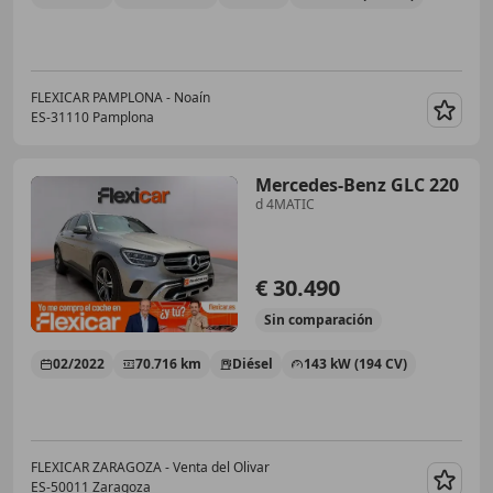
FLEXICAR PAMPLONA - Noaín
ES-31110 Pamplona
Guar
Mercedes-Benz GLC 220
d 4MATIC
€ 30.490
Sin
comparación
02/2022
70.716 km
Diésel
143 kW (194 CV)
FLEXICAR ZARAGOZA - Venta del Olivar
ES-50011 Zaragoza
Guar