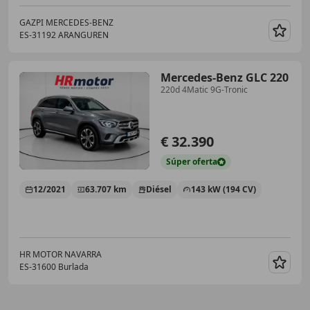
GAZPI MERCEDES-BENZ
ES-31192 ARANGUREN
Guar
Mercedes-Benz GLC 220
220d 4Matic 9G-Tronic
€ 32.390
Súper
oferta
12/2021
63.707 km
Diésel
143 kW (194 CV)
HR MOTOR NAVARRA
ES-31600 Burlada
Guar