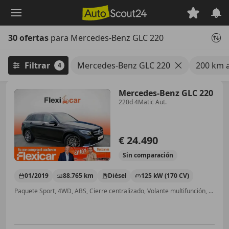
Saltar
al
contenido
30 ofertas
para Mercedes-Benz GLC 220
principal
Filtrar
Mercedes-Benz GLC 220
200 km 
4
Mercedes-Benz GLC 220
220d 4Matic Aut.
€ 24.490
Sin
comparación
01/2019
88.765 km
Diésel
125 kW (170 CV)
Paquete Sport, 4WD, ABS, Cierre centralizado, Volante multifunción, Sensor de lluvia, Airbag del conductor