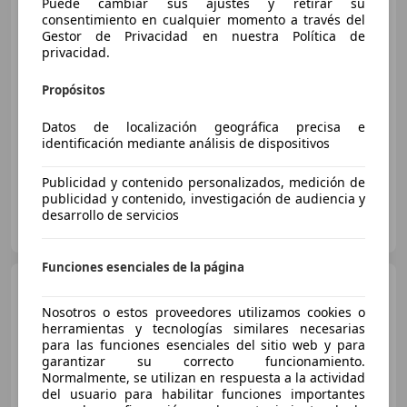
Puede cambiar sus ajustes y retirar su
consentimiento en cualquier momento a través del
Gestor de Privacidad en nuestra Política de
€ 32.990
1
privacidad.
Sin
comparación
Propósitos
12/2020
131.031 km
Diésel
125 kW (170 CV)
Datos de localización geográfica precisa e
Paquete Sport, 4WD, Airbags laterales, Airbag del conductor, ABS, Volante multifunción, Cierre centralizado, Sensor de lluvia
identificación mediante análisis de dispositivos
Publicidad y contenido personalizados, medición de
publicidad y contenido, investigación de audiencia y
FLEXICAR CIUDAD REAL
desarrollo de servicios
ES-13200 Ciudad Real
Guar
Funciones esenciales de la página
Mercedes-Benz GLC 220
220d 4Matic 9G-Tronic
Nosotros o estos proveedores utilizamos cookies o
herramientas y tecnologías similares necesarias
€ 56.500
para las funciones esenciales del sitio web y para
garantizar su correcto funcionamiento.
Sin
comparación
Normalmente, se utilizan en respuesta a la actividad
del usuario para habilitar funciones importantes
07/2025
4.615 km
Diésel
145 kW (197 CV)