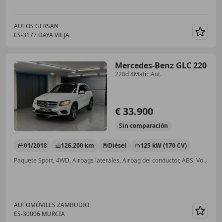
AUTOS GERSAN
ES-3177 DAYA VIEJA
Guar
Mercedes-Benz GLC 220
220d 4Matic Aut.
€ 33.900
Sin
comparación
01/2018
126.200 km
Diésel
125 kW (170 CV)
Paquete Sport, 4WD, Airbags laterales, Airbag del conductor, ABS, Volante multifunción, Cierre centralizado, Sensor de lluvia
AUTOMÓVILES ZAMBUDIO
ES-30006 MURCIA
Guar