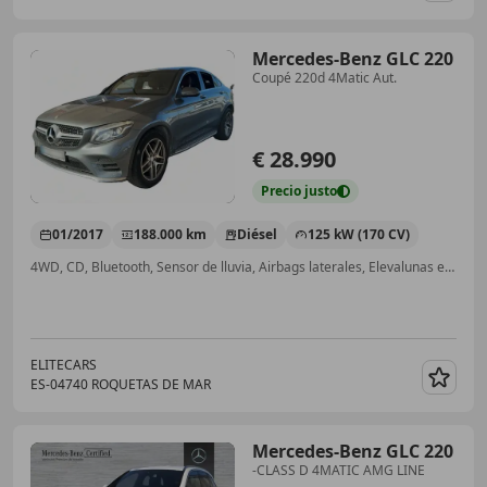
Mercedes-Benz GLC 220
Coupé 220d 4Matic Aut.
€ 28.990
Precio
justo
01/2017
188.000 km
Diésel
125 kW (170 CV)
4WD, CD, Bluetooth, Sensor de lluvia, Airbags laterales, Elevalunas eléctrico, Cierre centralizado, ABS
ELITECARS
ES-04740 ROQUETAS DE MAR
Guar
Mercedes-Benz GLC 220
-CLASS D 4MATIC AMG LINE