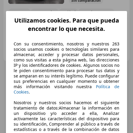
Sin
comparación
07/2018
118.900 km
Diésel
125 kW (170 CV)
Utilizamos cookies. Para que pueda
Paquete Sport, 4WD, ABS, Sensor de lluvia, Airbags laterales, Volante multifunción, Cierre centralizado
encontrar lo que necesita.
Con su consentimiento, nosotros y nuestros 263
Lenker Auto
socios usamos cookies o tecnologías similares para
ES-03208 Elche
Guar
almacenar, acceder y procesar datos personales,
como sus visitas a esta página web, las direcciones
IP y los identificadores de cookies. Algunos socios no
le piden consentimiento para procesar tus datos y
se amparan en su interés legítimo. Puede configurar
sus preferencias en cualquier momento u obtener
más información visitando nuestra
Política de
Cookies
.
Nosotros y nuestros socios hacemos el siguiente
tratamiento de datos:Almacenar la información en
un dispositivo y/o acceder a ella, Analizar
activamente las características del dispositivo para
su identificación, Comprender al público a través de
estadísticas o a través de la combinación de datos