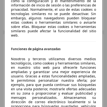
como la configuración y el mantenimiento de la
información de inicio de sesión o las preferencias de
privacidad. Normalmente, el uso de estas cookies o
tecnologías similares no se puede desactivar. Sin
embargo, algunos navegadores pueden bloquear
VISAUTO ALICANTE
estas cookies o herramientas similares o avisarle
ES-3820 CONCENTAINA
Guar
sobre ellas. Bloquear estas cookies o herramientas
similares puede afectar la funcionalidad del sitio
web.
Mercedes-Benz GLC 220
d 194 4Matic 5p 9G-T
Funciones de página avanzadas
Nosotros y terceros utilizamos diversos medios
tecnológicos, como cookies y herramientas similares,
en nuestro sitio web para ofrecerle funciones
ampliadas y garantizar una mejor experiencia de
usuario. Gracias a estas funcionalidades ampliadas,
le permitimos personalizar nuestra oferta; por
€ 34.400
ejemplo, para que pueda continuar sus búsquedas
en una visita posterior, mostrarle ofertas adecuadas
Súper
oferta
en su zona o proporcionar y evaluar publicidad y
mensajes personalizados. Almacenamos su
01/2022
112.250 km
Diésel
142 kW (193 CV)
dirección de correo electrónico localmente si la
proporciona para búsquedas guardadas, vehículos