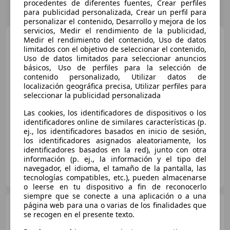
procedentes de diferentes fuentes, Crear perfiles
para publicidad personalizada, Crear un perfil para
personalizar el contenido, Desarrollo y mejora de los
servicios, Medir el rendimiento de la publicidad,
Mercedes-Benz GLC 220
Medir el rendimiento del contenido, Uso de datos
GLC-CLASS D 4MATIC
limitados con el objetivo de seleccionar el contenido,
Uso de datos limitados para seleccionar anuncios
€ 39.500
básicos, Uso de perfiles para la selección de
contenido personalizado, Utilizar datos de
Precio
justo
localización geográfica precisa, Utilizar perfiles para
seleccionar la publicidad personalizada
02/2022
84.270 km
Diésel
143 kW (194 CV)
Las cookies, los identificadores de dispositivos o los
ABS, Airbags laterales
identificadores online de similares características (p.
ej., los identificadores basados en inicio de sesión,
los identificadores asignados aleatoriamente, los
identificadores basados en la red), junto con otra
información (p. ej., la información y el tipo del
AUTOMOCION CARAVACA
navegador, el idioma, el tamaño de la pantalla, las
ES-30400 CARAVACA
Guar
tecnologías compatibles, etc.), pueden almacenarse
o leerse en tu dispositivo a fin de reconocerlo
siempre que se conecte a una aplicación o a una
Mercedes-Benz GLC 220
página web para una o varias de los finalidades que
se recogen en el presente texto.
220d 4Matic Aut.