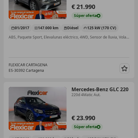
€ 21.990
Súper
oferta
01/2017
147.000 km
Diésel
125 kW (170 CV)
ABS, Paquete Sport, Elevalunas eléctrico, 4WD, Sensor de lluvia, Volante multifunción, Cierre centralizado
FLEXICAR CARTAGENA
ES-30392 Cartagena
Guar
Mercedes-Benz GLC 220
220d 4Matic Aut.
€ 23.990
Súper
oferta