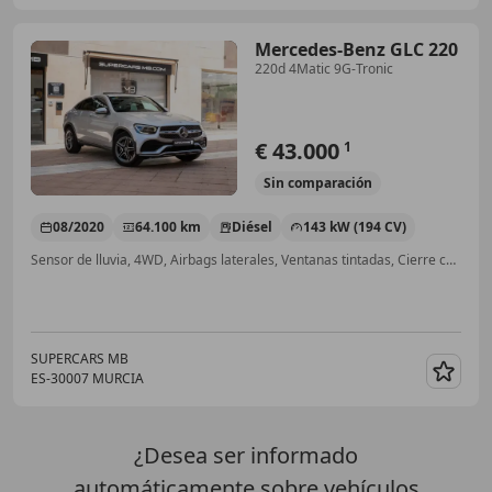
Mercedes-Benz GLC 220
220d 4Matic 9G-Tronic
€ 43.000
1
Sin
comparación
08/2020
64.100 km
Diésel
143 kW (194 CV)
Sensor de lluvia, 4WD, Airbags laterales, Ventanas tintadas, Cierre centralizado, ABS, Airbag del conductor
SUPERCARS MB
ES-30007 MURCIA
Guar
¿Desea ser informado
automáticamente sobre vehículos