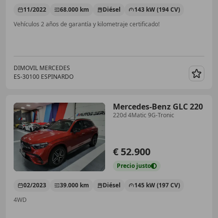
11/2022
68.000 km
Diésel
143 kW (194 CV)
Vehículos 2 años de garantía y kilometraje certificado!
DIMOVIL MERCEDES
ES-30100 ESPINARDO
Guar
Mercedes-Benz GLC 220
220d 4Matic 9G-Tronic
€ 52.900
Precio
justo
02/2023
39.000 km
Diésel
145 kW (197 CV)
4WD