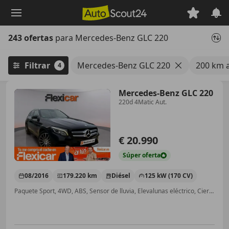
Saltar
al
contenido
243 ofertas
para Mercedes-Benz GLC 220
principal
Filtrar
Mercedes-Benz GLC 220
200 km a
4
Mercedes-Benz GLC 220
220d 4Matic Aut.
€ 20.990
Súper
oferta
08/2016
179.220 km
Diésel
125 kW (170 CV)
Paquete Sport, 4WD, ABS, Sensor de lluvia, Elevalunas eléctrico, Cierre centralizado, Volante multifunción