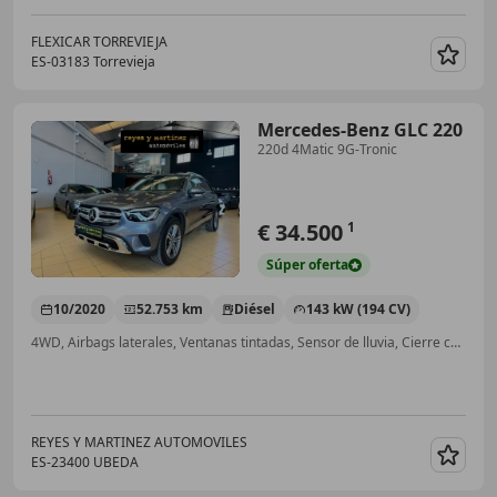
FLEXICAR TORREVIEJA
ES-03183 Torrevieja
Guar
Mercedes-Benz GLC 220
220d 4Matic 9G-Tronic
€ 34.500
1
Súper
oferta
10/2020
52.753 km
Diésel
143 kW (194 CV)
4WD, Airbags laterales, Ventanas tintadas, Sensor de lluvia, Cierre centralizado, Airbag del conductor, ABS, Volante multifunción
REYES Y MARTINEZ AUTOMOVILES
ES-23400 UBEDA
Guar