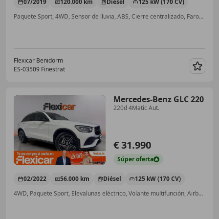
07/2019
120.000 km
Diésel
125 kW (170 CV)
Paquete Sport, 4WD, Sensor de lluvia, ABS, Cierre centralizado, Faros antiniebla, Airbag del conductor
Flexicar Benidorm
ES-03509 Finestrat
Guar
Mercedes-Benz GLC 220
220d 4Matic Aut.
€ 31.990
Súper
oferta
02/2022
56.000 km
Diésel
125 kW (170 CV)
4WD, Paquete Sport, Elevalunas eléctrico, Volante multifunción, Airbags laterales, ABS, Cierre centralizado, Sensor de lluvia