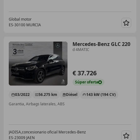
Global motor
ES-30100 MURCIA
Guar
Mercedes-Benz GLC 220
d 4MATIC
€ 37.726
Súper
oferta
03/2022
56.275 km
Diésel
143 kW (194 CV)
Garantia, Airbags laterales, ABS
JADISA,concesionario oficial Mercedes-Benz
ES-23009 JAEN
Guar