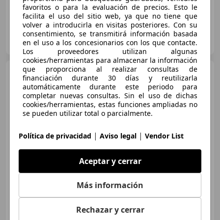
favoritos o para la evaluación de precios. Esto le
facilita el uso del sitio web, ya que no tiene que
volver a introducirla en visitas posteriores. Con su
consentimiento, se transmitirá información basada
S.A.M CARS
en el uso a los concesionarios con los que contacte.
ES-46197 VALENCIA
Guar
Los proveedores utilizan algunas
cookies/herramientas para almacenar la información
que proporciona al realizar consultas de
Mercedes-Benz GLC 220
financiación durante 30 días y reutilizarla
d 4MATIC
automáticamente durante este periodo para
completar nuevas consultas. Sin el uso de dichas
cookies/herramientas, estas funciones ampliadas no
se pueden utilizar total o parcialmente.
€ 34.896
Súper
oferta
|
|
Política de privacidad
Aviso legal
Vendor List
03/2020
70.065 km
Diésel
143 kW (194 CV)
Aceptar y cerrar
Garantia, Airbags laterales, ABS, Control de velocidad
Más información
Rechazar y cerrar
JADISA,concesionario oficial Mercedes-Benz
ES-23009 JAEN