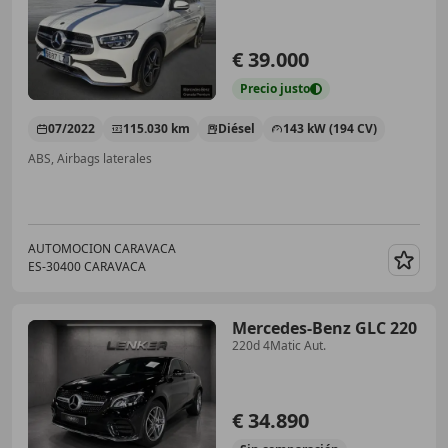
€ 39.000
Precio
justo
07/2022
115.030 km
Diésel
143 kW (194 CV)
ABS, Airbags laterales
AUTOMOCION CARAVACA
ES-30400 CARAVACA
Guar
Mercedes-Benz GLC 220
220d 4Matic Aut.
€ 34.890