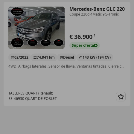
Mercedes-Benz GLC 220
Coupé 220d 4Matic 9G-Tronic
€ 36.900
1
Súper
oferta
02/2022
74.841 km
Diésel
143 kW (194 CV)
4WD, Airbags laterales, Sensor de lluvia, Ventanas tintadas, Cierre centralizado, ABS, Faros antiniebla, Airbag del conductor
TALLERES QUART (Renault)
ES-46930 QUART DE POBLET
Guar