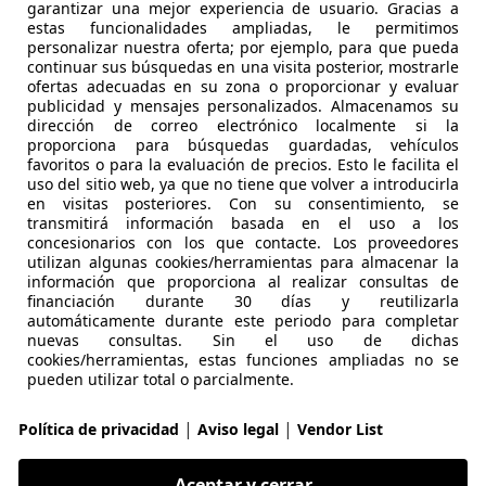
garantizar una mejor experiencia de usuario. Gracias a
estas funcionalidades ampliadas, le permitimos
personalizar nuestra oferta; por ejemplo, para que pueda
01/2015
107.254 km
Di
continuar sus búsquedas en una visita posterior, mostrarle
ofertas adecuadas en su zona o proporcionar y evaluar
 GRUPO BARCELONA.
publicidad y mensajes personalizados. Almacenamos su
dirección de correo electrónico localmente si la
L'Hospitalet de Llobregat
proporciona para búsquedas guardadas, vehículos
favoritos o para la evaluación de precios. Esto le facilita el
uso del sitio web, ya que no tiene que volver a introducirla
es-Benz GLC 220
en visitas posteriores. Con su consentimiento, se
transmitirá información basada en el uso a los
ic Aut.
concesionarios con los que contacte. Los proveedores
utilizan algunas cookies/herramientas para almacenar la
€ 29.990
1
información que proporciona al realizar consultas de
Súper
ofer
financiación durante 30 días y reutilizarla
automáticamente durante este periodo para completar
nuevas consultas. Sin el uso de dichas
cookies/herramientas, estas funciones ampliadas no se
pueden utilizar total o parcialmente.
|
|
Política de privacidad
Aviso legal
Vendor List
11/2021
86.010 km
Dié
Aceptar y cerrar