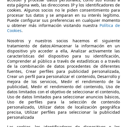
€ 35.000
Sin
compara
esta página web, las direcciones IP y los identificadores de
cookies. Algunos socios no le piden consentimiento para
procesar tus datos y se amparan en su interés legítimo.
Puede configurar sus preferencias en cualquier momento
u obtener más información visitando nuestra
Política de
Cookies
.
Nosotros y nuestros socios hacemos el siguiente
tratamiento de datos:Almacenar la información en un
07/2018
118.900 km
Di
dispositivo y/o acceder a ella, Analizar activamente las
características del dispositivo para su identificación,
 Paquete Sport, 4WD, Airbags laterales, ABS, Cierre centraliz
Comprender al público a través de estadísticas o a través
de la combinación de datos procedentes de diferentes
N AUTOSPORT
fuentes, Crear perfiles para publicidad personalizada,
Crear un perfil para personalizar el contenido, Desarrollo y
-08205 SABADELL
mejora de los servicios, Medir el rendimiento de la
publicidad, Medir el rendimiento del contenido, Uso de
datos limitados con el objetivo de seleccionar el contenido,
Uso de datos limitados para seleccionar anuncios básicos,
Uso de perfiles para la selección de contenido
personalizado, Utilizar datos de localización geográfica
precisa, Utilizar perfiles para seleccionar la publicidad
personalizada
Las cookies, los identificadores de dispositivos o los