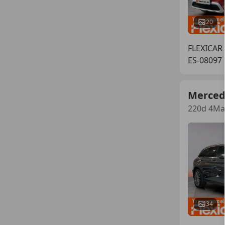
20
FLEXICAR
ES-08097 
Merced
220d 4Mat
34