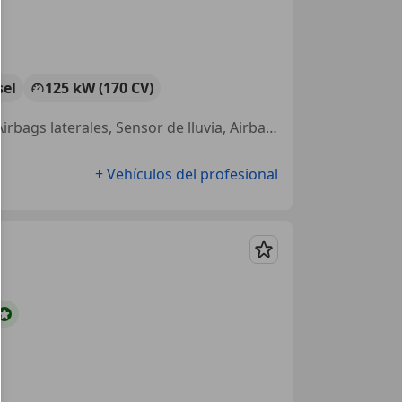
sel
125 kW (170 CV)
4WD, Paquete Sport, ABS, Cierre centralizado, Volante multifunción, Airbags laterales, Sensor de lluvia, Airbag del conductor
+ Vehículos del profesional
Guardar