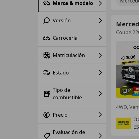
Mercede
Marca & modelo
Versión
Merced
Coupé 220
Carrocería
Matriculación
Estado
Tipo de
10
combustible
4WD, Vent
Precio
O
E
Evaluación de