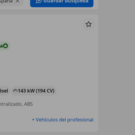
spaña
Guardar búsqueda
Guardar
ta
ésel
143 kW (194 CV)
ntralizado, ABS
+ Vehículos del profesional