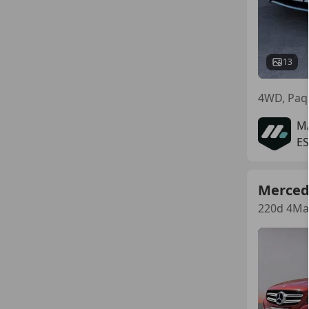
13
M
E
Merced
220d 4Mat