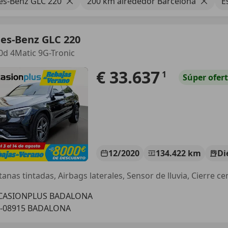
s-Benz GLC 220
200 km alrededor Barcelona
E
es-Benz GLC 220
d 4Matic 9G-Tronic
€ 33.637
1
Súper
ofer
12/2020
134.422 km
Di
anas tintadas, Airbags laterales, Sensor de lluvia, Cierre ce
CASIONPLUS BADALONA
S-08915 BADALONA