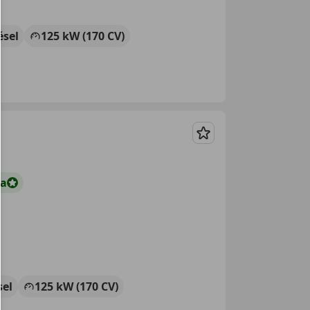
ésel
125 kW (170 CV)
Guardar
ta
sel
125 kW (170 CV)