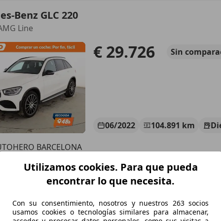
es-Benz GLC 220
 AMG Line
€ 29.726
Sin
compara
06/2022
104.891 km
Di
UTOHERO BARCELONA
-08903 SANT ADRIÀ DE BESÒS
Utilizamos cookies. Para que pueda
encontrar lo que necesita.
es-Benz GLC 220
Con su consentimiento, nosotros y nuestros 263 socios
ic Aut.
usamos cookies o tecnologías similares para almacenar,
acceder y procesar datos personales, como sus visitas a