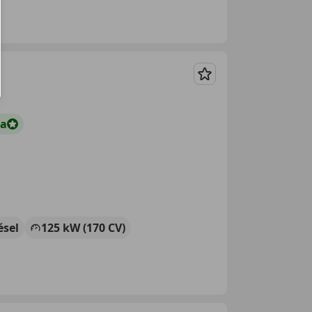
Guardar
ta
ésel
125 kW (170 CV)