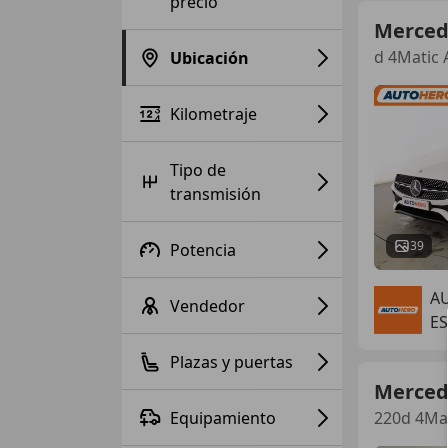
precio
Merced
d 4Matic
Ubicación
Kilometraje
Tipo de
transmisión
39
Potencia
A
Vendedor
ES
Plazas y puertas
Merced
Equipamiento
220d 4Mat