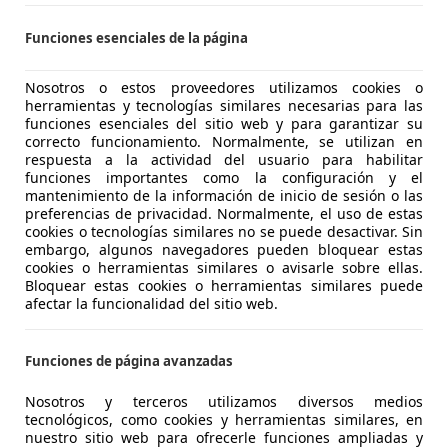
Funciones esenciales de la página
Nosotros o estos proveedores utilizamos cookies o
01/2022
41.100 km
Dié
herramientas y tecnologías similares necesarias para las
funciones esenciales del sitio web y para garantizar su
correcto funcionamiento. Normalmente, se utilizan en
respuesta a la actividad del usuario para habilitar
funciones importantes como la configuración y el
ALLORCA CARS
mantenimiento de la información de inicio de sesión o las
S-07011 PALMA DE MALLORCA
preferencias de privacidad. Normalmente, el uso de estas
cookies o tecnologías similares no se puede desactivar. Sin
embargo, algunos navegadores pueden bloquear estas
cookies o herramientas similares o avisarle sobre ellas.
es-Benz GLC 220
Bloquear estas cookies o herramientas similares puede
ic Aut.
afectar la funcionalidad del sitio web.
€ 21.470
Súper
oferta
Funciones de página avanzadas
Nosotros y terceros utilizamos diversos medios
tecnológicos, como cookies y herramientas similares, en
nuestro sitio web para ofrecerle funciones ampliadas y