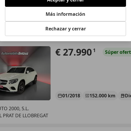
 BCN.
Sabadell
Más información
Rechazar y cerrar
es-Benz GLC 220
d 4Matic Aut.
€ 27.990
1
Súper
ofer
01/2018
152.000 km
Di
O 2000, S.L.
EL PRAT DE LLOBREGAT