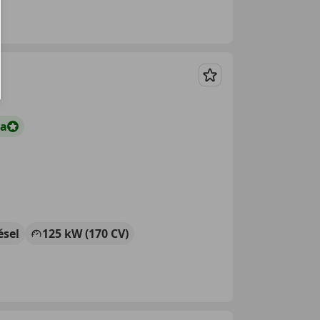
Guardar
ta
ésel
125 kW (170 CV)