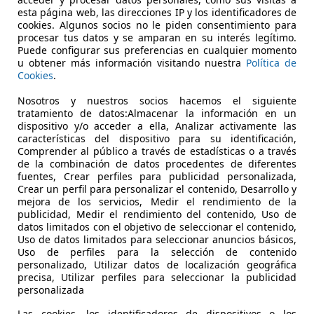
esta página web, las direcciones IP y los identificadores de
cookies. Algunos socios no le piden consentimiento para
procesar tus datos y se amparan en su interés legítimo.
 Miranda de Ebro
Puede configurar sus preferencias en cualquier momento
u obtener más información visitando nuestra
Política de
Cookies
.
es-Benz GLC 220
Nosotros y nuestros socios hacemos el siguiente
ic Aut.
tratamiento de datos:Almacenar la información en un
dispositivo y/o acceder a ella, Analizar activamente las
€ 37.000
1
características del dispositivo para su identificación,
Sin
compar
Comprender al público a través de estadísticas o a través
de la combinación de datos procedentes de diferentes
fuentes, Crear perfiles para publicidad personalizada,
Crear un perfil para personalizar el contenido, Desarrollo y
mejora de los servicios, Medir el rendimiento de la
publicidad, Medir el rendimiento del contenido, Uso de
datos limitados con el objetivo de seleccionar el contenido,
Uso de datos limitados para seleccionar anuncios básicos,
05/2019
88.700 km
Dié
Uso de perfiles para la selección de contenido
personalizado, Utilizar datos de localización geográfica
port, 4WD, Volante multifunción, Cierre centralizado, Senso
precisa, Utilizar perfiles para seleccionar la publicidad
personalizada
RETA MOTOR.
Las cookies, los identificadores de dispositivos o los