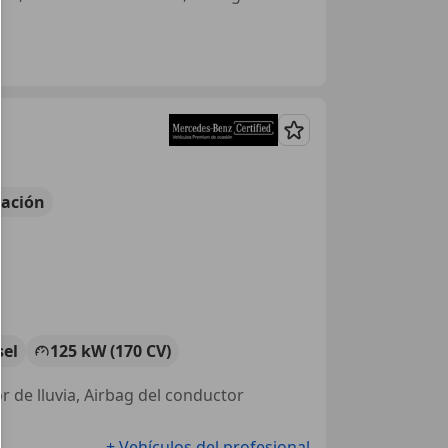
Guardar
ación
sel
125 kW (170 CV)
r de lluvia, Airbag del conductor
+ Vehículos del profesional