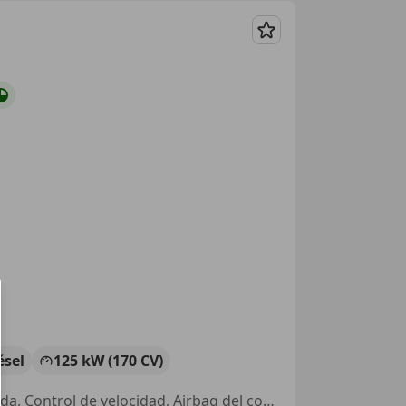
Guardar
ésel
125 kW (170 CV)
Techo panorámico, Ordenador, Pantalla frontal, 4WD, Dirección asistida, Control de velocidad, Airbag del conductor, Faros LED íntegros