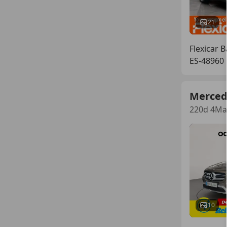
21
Flexicar B
ES-48960
Merced
220d 4Mat
10