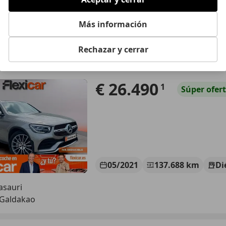
PLUS ELGOIBAR
 ELGOIBAR
Más información
Rechazar y cerrar
es-Benz GLC 220
ic Aut.
€ 26.490
1
Súper
ofer
05/2021
137.688 km
Di
asauri
 Galdakao