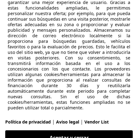
garantizar una mejor experiencia de usuario. Gracias a
estas funcionalidades ampliadas, le permitimos
personalizar nuestra oferta; por ejemplo, para que pueda
01/2018
110.900 km
Di
continuar sus búsquedas en una visita posterior, mostrarle
ofertas adecuadas en su zona o proporcionar y evaluar
asauri
publicidad y mensajes personalizados. Almacenamos su
dirección de correo electrónico localmente si la
 Galdakao
proporciona para búsquedas guardadas, vehículos
favoritos o para la evaluación de precios. Esto le facilita el
uso del sitio web, ya que no tiene que volver a introducirla
es-Benz GLC 220
en visitas posteriores. Con su consentimiento, se
transmitirá información basada en el uso a los
ic Aut.
concesionarios con los que contacte. Los proveedores
utilizan algunas cookies/herramientas para almacenar la
€ 25.790
1
información que proporciona al realizar consultas de
Precio
just
financiación durante 30 días y reutilizarla
automáticamente durante este periodo para completar
nuevas consultas. Sin el uso de dichas
cookies/herramientas, estas funciones ampliadas no se
pueden utilizar total o parcialmente.
|
|
Política de privacidad
Aviso legal
Vendor List
11/2015
81.175 km
Dié
Aceptar y cerrar