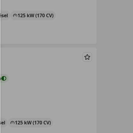
ésel
125 kW (170 CV)
Guardar
o
sel
125 kW (170 CV)