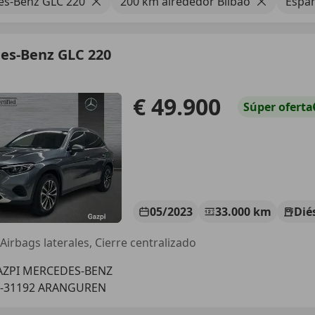
s-Benz GLC 220
200 km alrededor Bilbao
Espa
es-Benz GLC 220
€ 49.900
Súper
oferta
05/2023
33.000 km
Dié
Airbags laterales, Cierre centralizado
AZPI MERCEDES-BENZ
S-31192 ARANGUREN