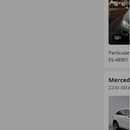
8
Particular
ES-48901
Merced
220d 4Mat