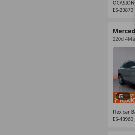
OCASION
ES-20870
Merced
220d 4Mat
31
Flexicar B
ES-48960