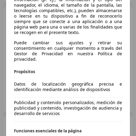
navegador, el idioma, el tamaño de la pantalla, las
tecnologías compatibles, etc.), pueden almacenarse
BMW X3
xDrive30e 220 kW
o leerse en tu dispositivo a fin de reconocerlo
(299 CV)
siempre que se conecte a una aplicación o a una
página web para una o varias de los finalidades que
se recogen en el presente texto.
€ 56.900
1
Puede cambiar sus ajustes y retirar su
consentimiento en cualquier momento a través del
Buen
precio
Gestor de Privacidad en nuestra Política de
privacidad.
02/2026
17.171 km
Electro/Gasolina
220 kW (299 CV)
Propósitos
Datos de localización geográfica precisa e
identificación mediante análisis de dispositivos
TUKM0.COM
Publicidad y contenido personalizados, medición de
ES-38108 TACO - LA LAGUNA
Guar
publicidad y contenido, investigación de audiencia y
desarrollo de servicios
BMW X3
2.0d
Funciones esenciales de la página