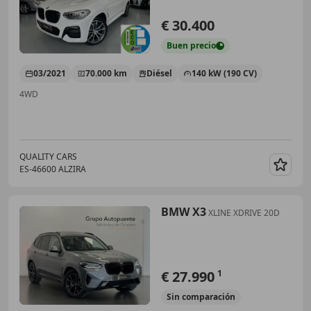
€ 30.400
Buen
precio
03/2021
70.000 km
Diésel
140 kW (190 CV)
4WD
QUALITY CARS
ES-46600 ALZIRA
Guar
BMW X3
XLINE XDRIVE 20D
€ 27.990
1
Sin
comparación