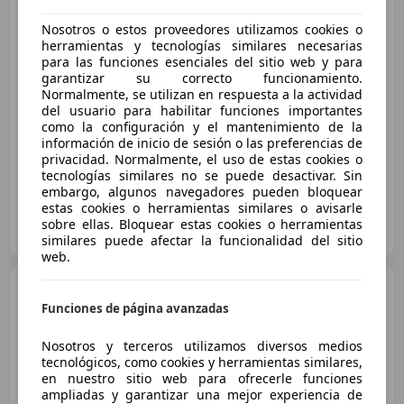
Nosotros o estos proveedores utilizamos cookies o
€ 6.300
herramientas y tecnologías similares necesarias
para las funciones esenciales del sitio web y para
Sin
comparación
garantizar su correcto funcionamiento.
Normalmente, se utilizan en respuesta a la actividad
02/2007
295.170 km
Diésel
110 kW (150 CV)
del usuario para habilitar funciones importantes
como la configuración y el mantenimiento de la
Garantia, Dirección asistida, ABS, 4WD, Cierre centralizado, Faros antiniebla, Isofix, Control de tracción
información de inicio de sesión o las preferencias de
privacidad. Normalmente, el uso de estas cookies o
tecnologías similares no se puede desactivar. Sin
embargo, algunos navegadores pueden bloquear
estas cookies o herramientas similares o avisarle
ORLANDO CARS
sobre ellas. Bloquear estas cookies o herramientas
ES-46980 PATERNA
Guar
similares puede afectar la funcionalidad del sitio
web.
BMW X3
xDrive20d
Funciones de página avanzadas
Nosotros y terceros utilizamos diversos medios
tecnológicos, como cookies y herramientas similares,
€ 25.970
en nuestro sitio web para ofrecerle funciones
ampliadas y garantizar una mejor experiencia de
Precio
justo