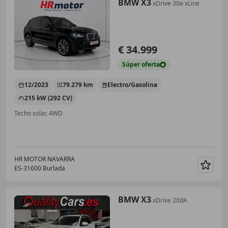
BMW X3
xDrive 30e xLine
€ 34.999
Súper
oferta
12/2023
79.279 km
Electro/Gasolina
215 kW (292 CV)
Techo solar, 4WD
HR MOTOR NAVARRA
ES-31600 Burlada
Guar
BMW X3
xDrive 20dA