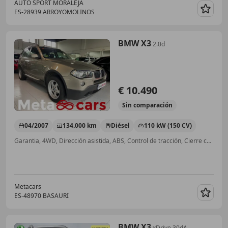
AUTO SPORT MORALEJA
ES-28939 ARROYOMOLINOS
Guar
BMW X3
2.0d
€ 10.490
Sin
comparación
04/2007
134.000 km
Diésel
110 kW (150 CV)
Garantia, 4WD, Dirección asistida, ABS, Control de tracción, Cierre centralizado, Climatizador automático, Baca
Metacars
ES-48970 BASAURI
Guar
BMW X3
xDrive 30dA