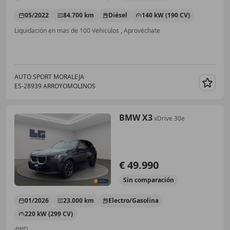
05/2022
84.700 km
Diésel
140 kW (190 CV)
Liquidación en mas de 100 Vehiculos , Aprovéchate
AUTO SPORT MORALEJA
ES-28939 ARROYOMOLINOS
Guar
BMW X3
xDrive 30e
€ 49.990
Sin
comparación
01/2026
23.000 km
Electro/Gasolina
220 kW (299 CV)
4WD