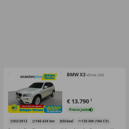
BMW X3
xDrive 20d
€ 13.790
1
Precio
justo
03/2012
160.424 km
Diésel
135 kW (184 CV)