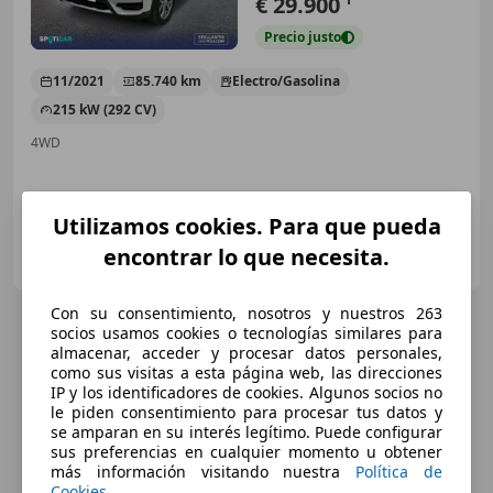
€ 29.900
Precio
justo
11/2021
85.740 km
Electro/Gasolina
215 kW (292 CV)
4WD
Utilizamos cookies. Para que pueda
STELLANTIS &YOU VIGO
encontrar lo que necesita.
ES-36214 VIGO
Guar
Con su consentimiento, nosotros y nuestros 263
socios usamos cookies o tecnologías similares para
almacenar, acceder y procesar datos personales,
como sus visitas a esta página web, las direcciones
IP y los identificadores de cookies. Algunos socios no
le piden consentimiento para procesar tus datos y
se amparan en su interés legítimo. Puede configurar
sus preferencias en cualquier momento u obtener
más información visitando nuestra
Política de
Cookies
.