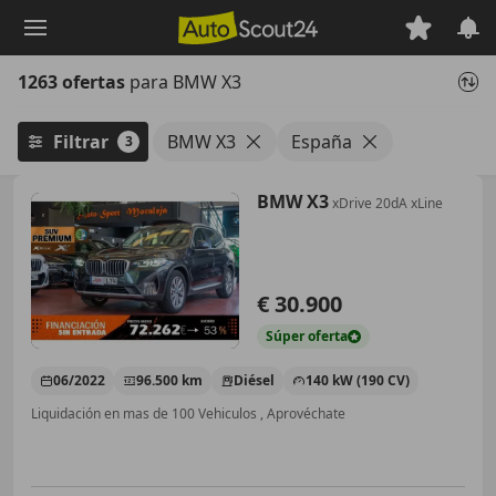
Saltar
al
contenido
1263 ofertas
para BMW X3
principal
Filtrar
BMW X3
España
3
BMW X3
xDrive 20dA xLine
€ 30.900
Súper
oferta
06/2022
96.500 km
Diésel
140 kW (190 CV)
Liquidación en mas de 100 Vehiculos , Aprovéchate