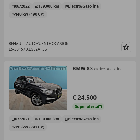
06/2022
179.000 km
Electro/Gasolina
140 kW (190 CV)
RENAULT AUTOPUENTE OCASION
ES-30157 ALGEZARES
Guar
BMW X3
xDrive 30e xLine
€ 24.500
Súper
oferta
07/2021
110.000 km
Electro/Gasolina
215 kW (292 CV)