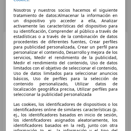
Nosotros y nuestros socios hacemos el siguiente
tratamiento de datos:Almacenar la información en
un dispositivo y/o acceder a ella, Analizar
activamente las características del dispositivo para
su identificación, Comprender al público a través de
estadísticas o a través de la combinación de datos
BMW X3
xDrive 20dA
procedentes de diferentes fuentes, Crear perfiles
para publicidad personalizada, Crear un perfil para
personalizar el contenido, Desarrollo y mejora de los
servicios, Medir el rendimiento de la publicidad,
Medir el rendimiento del contenido, Uso de datos
€ 20.990
limitados con el objetivo de seleccionar el contenido,
Uso de datos limitados para seleccionar anuncios
Sin
comparación
básicos, Uso de perfiles para la selección de
contenido personalizado, Utilizar datos de
05/2014
89.700 km
Diésel
140 kW (190 CV)
localización geográfica precisa, Utilizar perfiles para
seleccionar la publicidad personalizada
Baca, 4WD, Airbags laterales, Cierre centralizado, ABS, Llantas de aleación, Faros antiniebla, Elevalunas eléctrico
Las cookies, los identificadores de dispositivos o los
identificadores online de similares características (p.
ej., los identificadores basados en inicio de sesión,
los identificadores asignados aleatoriamente, los
AUTOMOVILES POLIGONO EUROPA S.L
identificadores basados en la red), junto con otra
ES-50011 ZARAGOZA
Guar
información (p. ej., la información y el tipo del