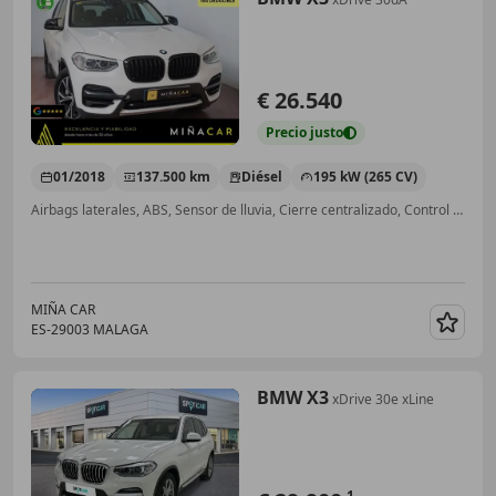
€ 26.540
Precio
justo
01/2018
137.500 km
Diésel
195 kW (265 CV)
Airbags laterales, ABS, Sensor de lluvia, Cierre centralizado, Control de velocidad, Airbag trasero, Airbag del conductor
MIÑA CAR
ES-29003 MALAGA
Guar
BMW X3
xDrive 30e xLine
1