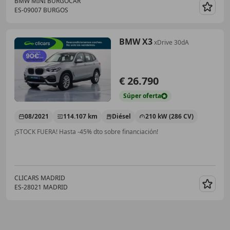
BMW MINI BURGOCAR
ES-09007 BURGOS
Guar
BMW X3
xDrive 30dA
€ 26.790
Súper
oferta
08/2021
114.107 km
Diésel
210 kW (286 CV)
¡STOCK FUERA! Hasta -45% dto sobre financiación!
CLICARS MADRID
ES-28021 MADRID
Guar