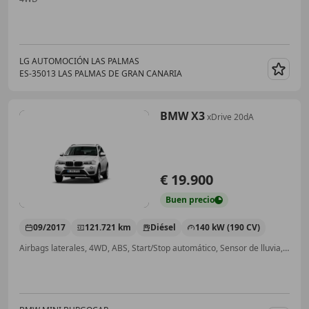
LG AUTOMOCIÓN LAS PALMAS
ES-35013 LAS PALMAS DE GRAN CANARIA
Guar
BMW X3
xDrive 20dA
€ 19.900
Buen
precio
09/2017
121.721 km
Diésel
140 kW (190 CV)
Airbags laterales, 4WD, ABS, Start/Stop automático, Sensor de lluvia, Cierre centralizado, Baca, Control de velocidad