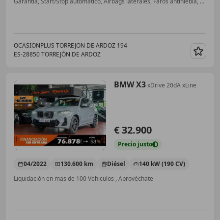
Garantia, Start/Stop automático, Airbags laterales, Faros antiniebla, 4WD, Dirección asistida
OCASIONPLUS TORREJON DE ARDOZ 194
ES-28850 TORREJÓN DE ARDOZ
Guar
BMW X3
xDrive 20dA xLine
€ 32.900
Precio
justo
04/2022
130.600 km
Diésel
140 kW (190 CV)
Liquidación en mas de 100 Vehiculos , Aprovéchate