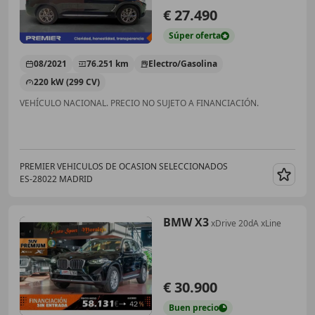
€ 27.490
Súper
oferta
08/2021
76.251 km
Electro/Gasolina
220 kW (299 CV)
VEHÍCULO NACIONAL. PRECIO NO SUJETO A FINANCIACIÓN.
PREMIER VEHICULOS DE OCASION SELECCIONADOS
ES-28022 MADRID
Guar
BMW X3
xDrive 20dA xLine
€ 30.900
Buen
precio