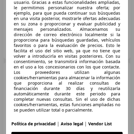
usuario. Gracias a estas funcionalidades ampliadas,
le permitimos personalizar nuestra oferta; por
09/2020
108.889 km
Electro/Gasolina
ejemplo, para que pueda continuar sus búsquedas
140 kW (190 CV)
en una visita posterior, mostrarle ofertas adecuadas
en su zona o proporcionar y evaluar publicidad y
mensajes personalizados. Almacenamos su
dirección de correo electrónico localmente si la
proporciona para búsquedas guardadas, vehículos
favoritos o para la evaluación de precios. Esto le
FLEXICAR UTRERA
facilita el uso del sitio web, ya que no tiene que
ES-41710 Sevilla
Guar
volver a introducirla en visitas posteriores. Con su
consentimiento, se transmitirá información basada
en el uso a los concesionarios con los que contacte.
BMW X3
X3 xDrive 30e M
Los proveedores utilizan algunas
Sport
cookies/herramientas para almacenar la información
que proporciona al realizar consultas de
financiación durante 30 días y reutilizarla
automáticamente durante este periodo para
€ 29.995
completar nuevas consultas. Sin el uso de dichas
cookies/herramientas, estas funciones ampliadas no
Súper
oferta
se pueden utilizar total o parcialmente.
09/2020
89.000 km
Electro/Gasolina
|
|
Política de privacidad
Aviso legal
Vendor List
215 kW (292 CV)