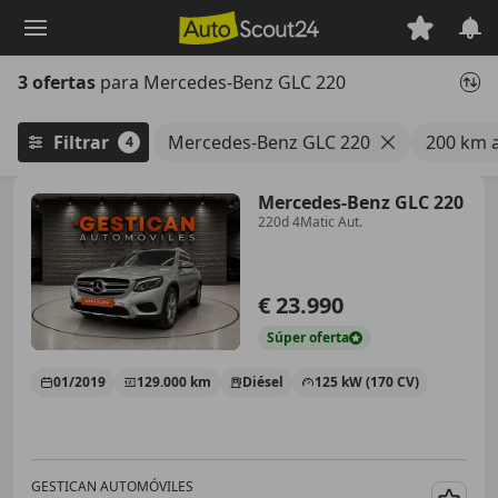
Saltar
al
contenido
3 ofertas
para Mercedes-Benz GLC 220
principal
Filtrar
Mercedes-Benz GLC 220
200 km 
4
Mercedes-Benz GLC 220
220d 4Matic Aut.
€ 23.990
Súper
oferta
01/2019
129.000 km
Diésel
125 kW (170 CV)
GESTICAN AUTOMÓVILES