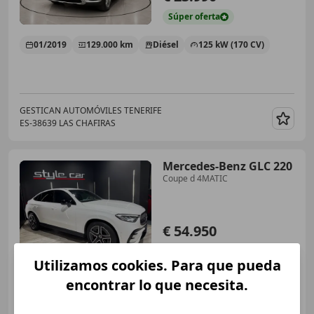
Súper
oferta
01/2019
129.000 km
Diésel
125 kW (170 CV)
GESTICAN AUTOMÓVILES TENERIFE
ES-38639 LAS CHAFIRAS
Guar
Mercedes-Benz GLC 220
Coupe d 4MATIC
€ 54.950
Sin
comparación
Utilizamos cookies. Para que pueda
01/2023
36.000 km
Diésel
143 kW (194 CV)
encontrar lo que necesita.