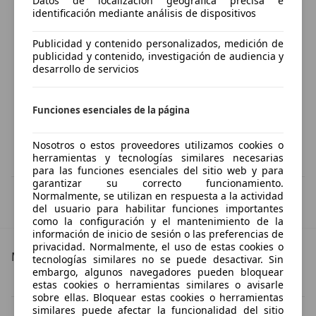
Datos de localización geográfica precisa e
identificación mediante análisis de dispositivos
Publicidad y contenido personalizados, medición de
publicidad y contenido, investigación de audiencia y
desarrollo de servicios
Funciones esenciales de la página
Nosotros o estos proveedores utilizamos cookies o
herramientas y tecnologías similares necesarias
para las funciones esenciales del sitio web y para
garantizar su correcto funcionamiento.
IVA deducible
Normalmente, se utilizan en respuesta a la actividad
Esta información la proporciona el proveedor del certificado.
del usuario para habilitar funciones importantes
como la configuración y el mantenimiento de la
información de inicio de sesión o las preferencias de
privacidad. Normalmente, el uso de estas cookies o
Más detalles
tecnologías similares no se puede desactivar. Sin
embargo, algunos navegadores pueden bloquear
Mercedes-Benz GLC 220
Mercedes-Benz GLC 220 Especificaciones técnicas
estas cookies o herramientas similares o avisarle
sobre ellas. Bloquear estas cookies o herramientas
similares puede afectar la funcionalidad del sitio