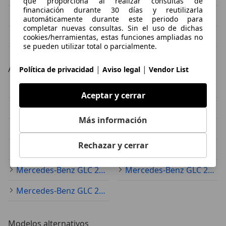
que proporciona al realizar consultas de
financiación durante 30 días y reutilizarla
Mercedes-Benz GLC 220 blanco
Mercedes-Benz GLC 220 azul
automáticamente durante este periodo para
completar nuevas consultas. Sin el uso de dichas
Mercedes-Benz GLC 220 plateado
Mercedes-Benz GLC 220 rojo
cookies/herramientas, estas funciones ampliadas no
se pueden utilizar total o parcialmente.
|
|
Año
Política de privacidad
Aviso legal
Vendor List
Mercedes-Benz GLC 220 2022
Mercedes-Benz GLC 220 2020
Aceptar y cerrar
Mercedes-Benz GLC 220 2019
Mercedes-Benz GLC 220 2021
Más información
Mercedes-Benz GLC 220 2018
Mercedes-Benz GLC 220 2023
Rechazar y cerrar
Mercedes-Benz GLC 220 2025
Mercedes-Benz GLC 220 2017
Mercedes-Benz GLC 220 2016
Mercedes-Benz GLC 220 2024
Mercedes-Benz GLC 220 2015
Modelos alternativos