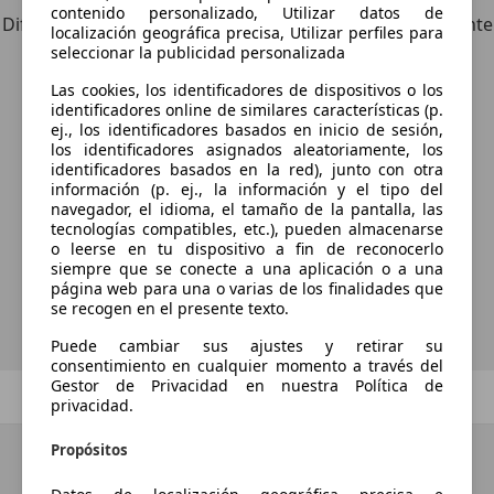
contenido personalizado, Utilizar datos de
Diferente de tus criterios de búsqueda, pero posiblemente
localización geográfica precisa, Utilizar perfiles para
una coincidencia perfecta.
seleccionar la publicidad personalizada
Las cookies, los identificadores de dispositivos o los
identificadores online de similares características (p.
ej., los identificadores basados en inicio de sesión,
¿Desea ser informado
los identificadores asignados aleatoriamente, los
identificadores basados en la red), junto con otra
automáticamente sobre vehículos
información (p. ej., la información y el tipo del
navegador, el idioma, el tamaño de la pantalla, las
nuevos para su búsqueda?
tecnologías compatibles, etc.), pueden almacenarse
o leerse en tu dispositivo a fin de reconocerlo
siempre que se conecte a una aplicación o a una
página web para una o varias de los finalidades que
Guardar búsqueda
se recogen en el presente texto.
Puede cambiar sus ajustes y retirar su
consentimiento en cualquier momento a través del
Gestor de Privacidad en nuestra Política de
Anterior
1
/
1
Siguiente
privacidad.
Propósitos