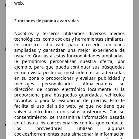
web.
Carrocería
Mercedes-Benz GLC 220 SUV/4x4/pickup
Mercedes-Benz GLC 220 coupé
Funciones de página avanzadas
Mercedes-Benz GLC 220 sedán
Nosotros y terceros utilizamos diversos medios
tecnológicos, como cookies y herramientas similares,
en nuestro sitio web para ofrecerle funciones
Estado del vehículo
ampliadas y garantizar una mejor experiencia de
usuario. Gracias a estas funcionalidades ampliadas,
Mercedes-Benz GLC 220 ocasión
Mercedes-Benz GLC 220 nuevo
le permitimos personalizar nuestra oferta; por
ejemplo, para que pueda continuar sus búsquedas
en una visita posterior, mostrarle ofertas adecuadas
en su zona o proporcionar y evaluar publicidad y
Tipos de combustible
mensajes personalizados. Almacenamos su
dirección de correo electrónico localmente si la
Mercedes-Benz GLC 220 diésel
Mercedes-Benz GLC 220 electro/gasolina
proporciona para búsquedas guardadas, vehículos
favoritos o para la evaluación de precios. Esto le
Mercedes-Benz GLC 220 electro/diésel
facilita el uso del sitio web, ya que no tiene que
volver a introducirla en visitas posteriores. Con su
consentimiento, se transmitirá información basada
en el uso a los concesionarios con los que contacte.
Color de la carrocería
Los proveedores utilizan algunas
cookies/herramientas para almacenar la información
Mercedes-Benz GLC 220 negro
Mercedes-Benz GLC 220 gris