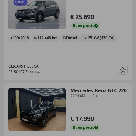
€ 25.690
Buen
precio
09/2018
112.448 km
Diésel
125 kW (170 CV)
CLICARS HUESCA
ES-50197 Zaragoza
Guar
Mercedes-Benz GLC 220
220d 4Matic Aut.
€ 17.990
Buen
precio