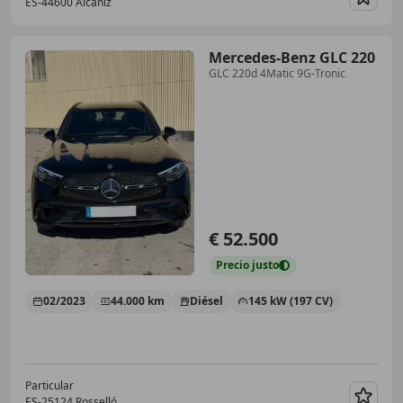
ES-44600 Alcañiz
Guar
Mercedes-Benz GLC 220
GLC 220d 4Matic 9G-Tronic
€ 52.500
Precio
justo
02/2023
44.000 km
Diésel
145 kW (197 CV)
Particular
ES-25124 Rosselló