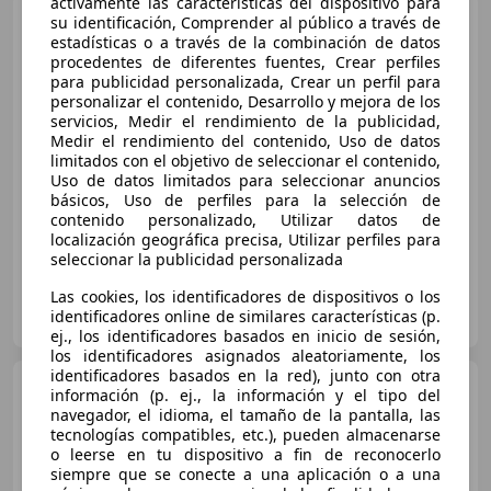
activamente las características del dispositivo para
Mercedes-Benz GLC 220
su identificación, Comprender al público a través de
220d 4Matic 9G-Tronic
estadísticas o a través de la combinación de datos
procedentes de diferentes fuentes, Crear perfiles
para publicidad personalizada, Crear un perfil para
personalizar el contenido, Desarrollo y mejora de los
€ 32.390
servicios, Medir el rendimiento de la publicidad,
Medir el rendimiento del contenido, Uso de datos
Súper
oferta
limitados con el objetivo de seleccionar el contenido,
Uso de datos limitados para seleccionar anuncios
12/2021
63.707 km
Diésel
143 kW (194 CV)
básicos, Uso de perfiles para la selección de
contenido personalizado, Utilizar datos de
localización geográfica precisa, Utilizar perfiles para
seleccionar la publicidad personalizada
Las cookies, los identificadores de dispositivos o los
HR MOTOR NAVARRA
identificadores online de similares características (p.
ES-31600 Burlada
Guar
ej., los identificadores basados en inicio de sesión,
los identificadores asignados aleatoriamente, los
identificadores basados en la red), junto con otra
Mercedes-Benz GLC 220
información (p. ej., la información y el tipo del
220d 4Matic Aut.
navegador, el idioma, el tamaño de la pantalla, las
tecnologías compatibles, etc.), pueden almacenarse
o leerse en tu dispositivo a fin de reconocerlo
siempre que se conecte a una aplicación o a una
€ 32.490