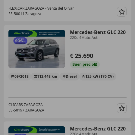
FLEXICAR ZARAGOZA - Venta del Olivar
ES-50011 Zaragoza
Guar
Mercedes-Benz GLC 220
220d 4Matic Aut.
€ 25.690
Buen
precio
09/2018
112.448 km
Diésel
125 kW (170 CV)
CLICARS ZARAGOZA
ES-50197 ZARAGOZA
Guar
Mercedes-Benz GLC 220
220d 4Matic Aut.