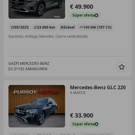
€ 49.900
Súper
oferta
05/2023
33.000 km
Diésel
145 kW (197 CV)
Garantia, Airbags laterales, Cierre centralizado
GAZPI MERCEDES-BENZ
ES-31192 ARANGUREN
Guar
Mercedes-Benz GLC 220
d 4MATIC
€ 33.900
Súper
oferta