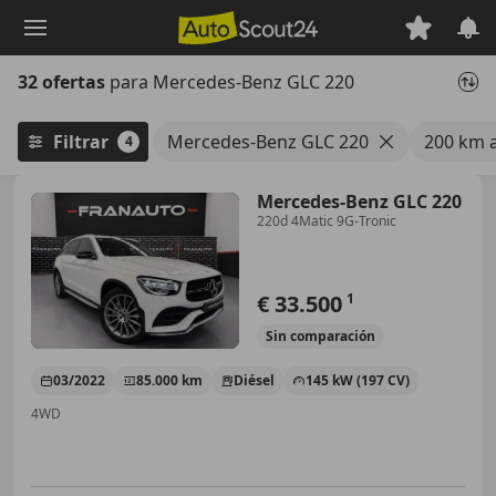
Saltar
al
contenido
32 ofertas
para Mercedes-Benz GLC 220
principal
Filtrar
Mercedes-Benz GLC 220
200 km 
4
Mercedes-Benz GLC 220
220d 4Matic 9G-Tronic
€ 33.500
1
Sin
comparación
03/2022
85.000 km
Diésel
145 kW (197 CV)
4WD