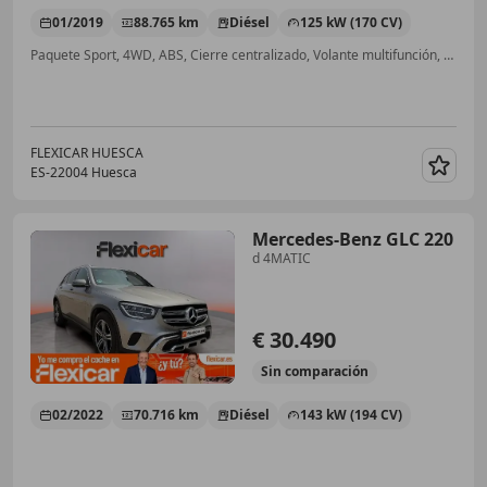
01/2019
88.765 km
Diésel
125 kW (170 CV)
Paquete Sport, 4WD, ABS, Cierre centralizado, Volante multifunción, Sensor de lluvia, Airbag del conductor
FLEXICAR HUESCA
ES-22004 Huesca
Guar
Mercedes-Benz GLC 220
d 4MATIC
€ 30.490
Sin
comparación
02/2022
70.716 km
Diésel
143 kW (194 CV)