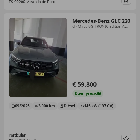
ES-09200 Miranda de Ebro
Guar
Mercedes-Benz GLC 220
d 4Matic 9G-TRONIC Edition AMG
Line
€ 59.800
Buen
precio
09/2025
3.000 km
Diésel
145 kW (197 CV)
Particular