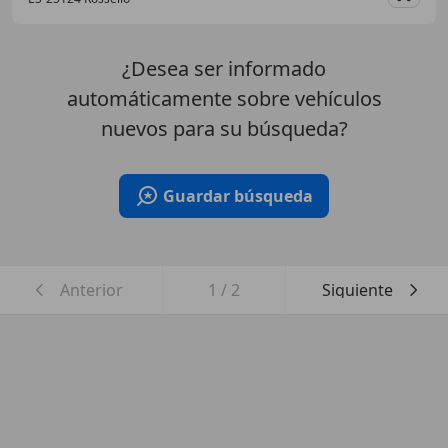
Guar
¿Desea ser informado
automáticamente sobre vehículos
nuevos para su búsqueda?
Guardar búsqueda
Anterior
1
/
2
Siguiente