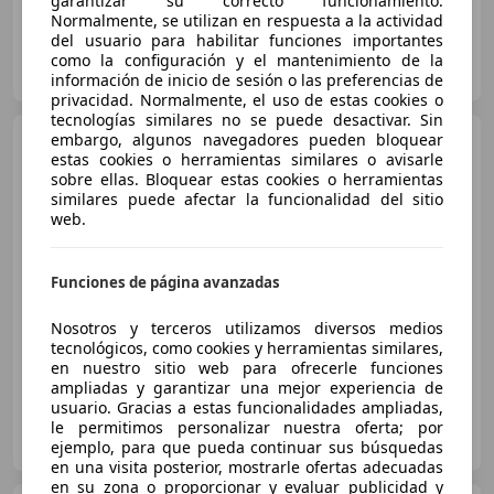
garantizar su correcto funcionamiento.
Normalmente, se utilizan en respuesta a la actividad
del usuario para habilitar funciones importantes
FLEXICAR PAMPLONA - Noaín
como la configuración y el mantenimiento de la
ES-31110 Pamplona
Guar
información de inicio de sesión o las preferencias de
privacidad. Normalmente, el uso de estas cookies o
tecnologías similares no se puede desactivar. Sin
Mercedes-Benz GLC 220
embargo, algunos navegadores pueden bloquear
estas cookies o herramientas similares o avisarle
GLC Coupé 220d 4Matic 9G-
sobre ellas. Bloquear estas cookies o herramientas
Tronic
similares puede afectar la funcionalidad del sitio
web.
€ 29.900
1
Buen
precio
Funciones de página avanzadas
08/2020
185.000 km
Diésel
143 kW (194 CV)
Nosotros y terceros utilizamos diversos medios
tecnológicos, como cookies y herramientas similares,
en nuestro sitio web para ofrecerle funciones
ampliadas y garantizar una mejor experiencia de
usuario. Gracias a estas funcionalidades ampliadas,
Particular
le permitimos personalizar nuestra oferta; por
ES-25700 LA SEO DE URGEL
ejemplo, para que pueda continuar sus búsquedas
Guar
en una visita posterior, mostrarle ofertas adecuadas
en su zona o proporcionar y evaluar publicidad y