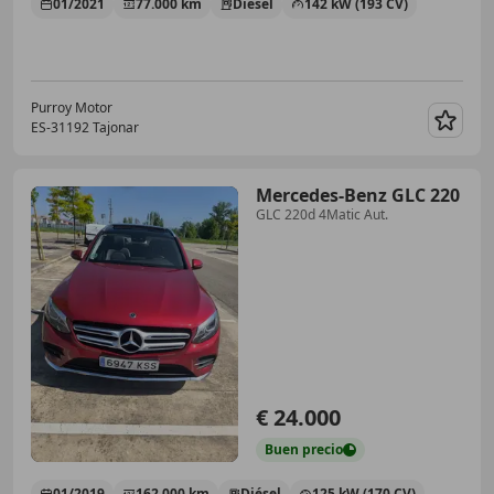
01/2021
77.000 km
Diésel
142 kW (193 CV)
Purroy Motor
ES-31192 Tajonar
Guar
Mercedes-Benz GLC 220
GLC 220d 4Matic Aut.
€ 24.000
Buen
precio
01/2019
162.000 km
Diésel
125 kW (170 CV)