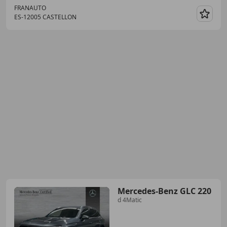
FRANAUTO
ES-12005 CASTELLON
Guar
Mercedes-Benz GLC 220
d 4Matic