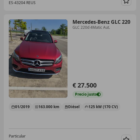
ES-43204 REUS
Guar
Mercedes-Benz GLC 220
GLC 220d 4Matic Aut.
€ 27.500
Precio
justo
01/2019
163.000 km
Diésel
125 kW (170 CV)
Particular