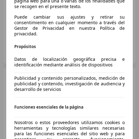
página web para una o varias de los finalidades que
se recogen en el presente texto.
Buen
precio
Puede cambiar sus ajustes y retirar su
03/2022
64.000 km
Diésel
125 kW (170 CV)
consentimiento en cualquier momento a través del
Gestor de Privacidad en nuestra Política de
privacidad.
Propósitos
FLEXICAR ZARAGOZA- Cogullada
ES-50014 Zaragoza
Guar
Datos de localización geográfica precisa e
identificación mediante análisis de dispositivos
Mercedes-Benz GLC 220
Publicidad y contenido personalizados, medición de
220d 4Matic Aut.
publicidad y contenido, investigación de audiencia y
desarrollo de servicios
€ 28.990
Funciones esenciales de la página
Buen
precio
Nosotros o estos proveedores utilizamos cookies o
12/2020
114.580 km
Diésel
125 kW (170 CV)
herramientas y tecnologías similares necesarias
para las funciones esenciales del sitio web y para