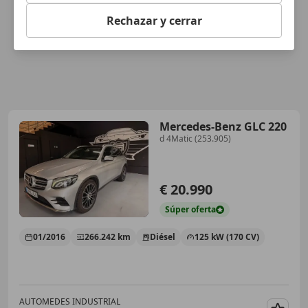
Rechazar y cerrar
Mercedes-Benz GLC 220
d 4Matic (253.905)
€ 20.990
Súper
oferta
01/2016
266.242 km
Diésel
125 kW (170 CV)
AUTOMEDES INDUSTRIAL