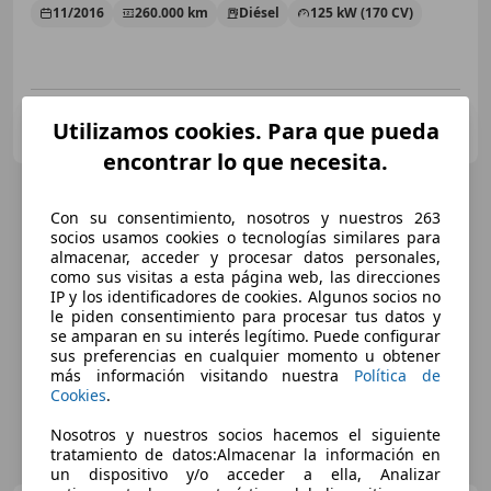
11/2016
260.000 km
Diésel
125 kW (170 CV)
AUTOS EXTREM LJ
Utilizamos cookies. Para que pueda
ES-43391 VINYOLS I ELS ARCS
Guar
encontrar lo que necesita.
Con su consentimiento, nosotros y nuestros 263
socios usamos cookies o tecnologías similares para
almacenar, acceder y procesar datos personales,
como sus visitas a esta página web, las direcciones
IP y los identificadores de cookies. Algunos socios no
le piden consentimiento para procesar tus datos y
se amparan en su interés legítimo. Puede configurar
sus preferencias en cualquier momento u obtener
más información visitando nuestra
Política de
Cookies
.
Nosotros y nuestros socios hacemos el siguiente
tratamiento de datos:Almacenar la información en
un dispositivo y/o acceder a ella, Analizar