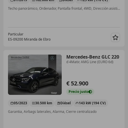
Techo panorámico, Ordenador, Pantalla frontal, 4WD, Dirección asistida, Control de velocidad, Airbag del conductor, Faros LED íntegros
Particular
ES-09200 Miranda de Ebro
Guar
Mercedes-Benz GLC 220
d 4Matic AMG Line (EURO 6d)
€ 52.900
Precio
justo
05/2023
30.500 km
Diésel
143 kW (194 CV)
Garantia, Airbags laterales, Alarma, Cierre centralizado