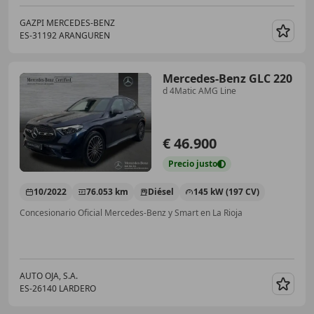
GAZPI MERCEDES-BENZ
ES-31192 ARANGUREN
Guar
Mercedes-Benz GLC 220
d 4Matic AMG Line
€ 46.900
Precio
justo
10/2022
76.053 km
Diésel
145 kW (197 CV)
Concesionario Oficial Mercedes-Benz y Smart en La Rioja
AUTO OJA, S.A.
ES-26140 LARDERO
Guar