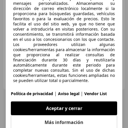
mensajes personalizados. Almacenamos su
Mercedes-Benz GLC 220
dirección de correo electrónico localmente si la
220d 4Matic 9G-Tronic
proporciona para búsquedas guardadas, vehículos
favoritos o para la evaluación de precios. Esto le
facilita el uso del sitio web, ya que no tiene que
volver a introducirla en visitas posteriores. Con su
€ 31.500
consentimiento, se transmitirá información basada
en el uso a los concesionarios con los que contacte.
Buen
precio
Los proveedores utilizan algunas
cookies/herramientas para almacenar la información
03/2021
162.000 km
Diésel
143 kW (194 CV)
que proporciona al realizar consultas de
financiación durante 30 días y reutilizarla
automáticamente durante este periodo para
completar nuevas consultas. Sin el uso de dichas
cookies/herramientas, estas funciones ampliadas no
Particular
se pueden utilizar total o parcialmente.
ES-31580 Lodosa
Guar
|
|
Política de privacidad
Aviso legal
Vendor List
Aceptar y cerrar
Más información