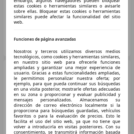
embargo, algunos navegadores pueden bloquear
estas cookies o herramientas similares o avisarle
07/2011
232.000 km
Diésel
180 kW (245 CV)
sobre ellas. Bloquear estas cookies o herramientas
similares puede afectar la funcionalidad del sitio
Cambio de levas en volante, Pantalla frontal, Portón trasero électrique, Cámara de aparcamiento, Airbag trasero, Start/Stop automático, Control de presión de las ruedas, Vehículo de no fumador
web.
Funciones de página avanzadas
Particular
ES-15320 As Pontes de García Rodríguez
Guar
Nosotros y terceros utilizamos diversos medios
tecnológicos, como cookies y herramientas similares,
en nuestro sitio web para ofrecerle funciones
BMW X2
ampliadas y garantizar una mejor experiencia de
xDrive 20dA
usuario. Gracias a estas funcionalidades ampliadas,
le permitimos personalizar nuestra oferta; por
ejemplo, para que pueda continuar sus búsquedas
en una visita posterior, mostrarle ofertas adecuadas
€ 44.900
en su zona o proporcionar y evaluar publicidad y
mensajes personalizados. Almacenamos su
Precio
justo
dirección de correo electrónico localmente si la
proporciona para búsquedas guardadas, vehículos
10/2025
8.510 km
Diésel
120 kW (163 CV)
favoritos o para la evaluación de precios. Esto le
facilita el uso del sitio web, ya que no tiene que
4WD
volver a introducirla en visitas posteriores. Con su
consentimiento, se transmitirá información basada