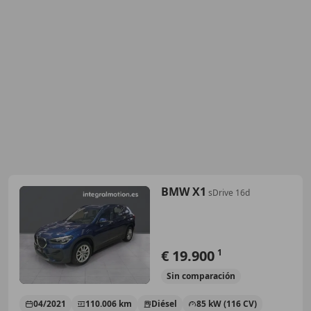
BMW X1
sDrive 16d
€ 19.900
1
Sin
comparación
04/2021
110.006 km
Diésel
85 kW (116 CV)