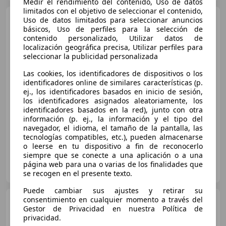
Medir el rendimiento del contenido, Uso de datos
limitados con el objetivo de seleccionar el contenido,
BMW X4
xDrive 20dA
Uso de datos limitados para seleccionar anuncios
básicos, Uso de perfiles para la selección de
contenido personalizado, Utilizar datos de
localización geográfica precisa, Utilizar perfiles para
seleccionar la publicidad personalizada
€ 19.999
Las cookies, los identificadores de dispositivos o los
Súper
oferta
identificadores online de similares características (p.
ej., los identificadores basados en inicio de sesión,
los identificadores asignados aleatoriamente, los
01/2018
204.000 km
Diésel
140 kW (190 CV)
identificadores basados en la red), junto con otra
Airbag del conductor, 4WD, Airbags laterales, Faros antiniebla, Cierre centralizado, Elevalunas eléctrico, Sensor de lluvia, ABS
información (p. ej., la información y el tipo del
navegador, el idioma, el tamaño de la pantalla, las
tecnologías compatibles, etc.), pueden almacenarse
o leerse en tu dispositivo a fin de reconocerlo
siempre que se conecte a una aplicación o a una
SPORTMAD AUTOMOCION
página web para una o varias de los finalidades que
ES-36214 VIGO
Guar
se recogen en el presente texto.
Puede cambiar sus ajustes y retirar su
consentimiento en cualquier momento a través del
BMW X5
xDrive 40dA xLine
Gestor de Privacidad en nuestra Política de
privacidad.