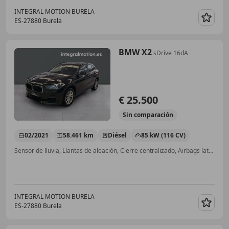
INTEGRAL MOTION BURELA
ES-27880 Burela
Guar
BMW X2
sDrive 16dA
€ 25.500
Sin
comparación
02/2021
58.461 km
Diésel
85 kW (116 CV)
Sensor de lluvia, Llantas de aleación, Cierre centralizado, Airbags laterales, Faros antiniebla, Elevalunas eléctrico
INTEGRAL MOTION BURELA
ES-27880 Burela
Guar