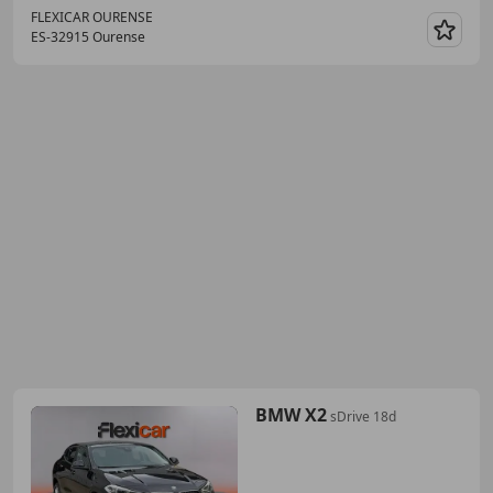
FLEXICAR OURENSE
ES-32915 Ourense
Guar
BMW X2
sDrive 18d