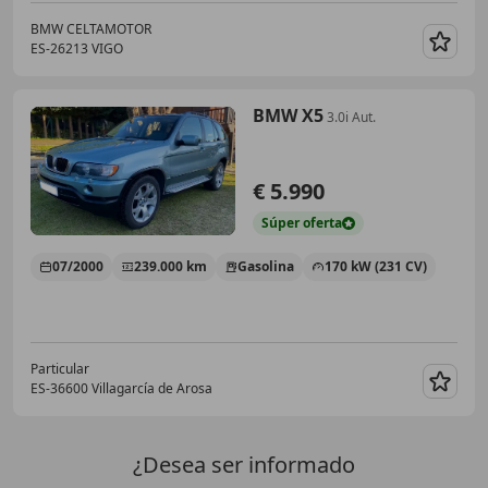
BMW CELTAMOTOR
ES-26213 VIGO
Guar
BMW X5
3.0i Aut.
€ 5.990
Súper
oferta
07/2000
239.000 km
Gasolina
170 kW (231 CV)
Particular
ES-36600 Villagarcía de Arosa
Guar
¿Desea ser informado