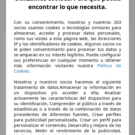
encontrar lo que necesita.
Con su consentimiento, nosotros y nuestros 263
socios usamos cookies o tecnologías similares para
almacenar, acceder y procesar datos personales,
BMW X5
xDrive 25dA
como sus visitas a esta página web, las direcciones
IP y los identificadores de cookies. Algunos socios no
le piden consentimiento para procesar tus datos y
se amparan en su interés legítimo. Puede configurar
sus preferencias en cualquier momento u obtener
€ 39.900
más información visitando nuestra
Política de
Cookies
.
Sin
comparación
Nosotros y nuestros socios hacemos el siguiente
02/2020
147.285 km
Diésel
170 kW (231 CV)
tratamiento de datos:Almacenar la información en
un dispositivo y/o acceder a ella, Analizar
Alarma, 4WD, Airbags laterales, ABS, ESP, Elevalunas eléctrico, Cierre centralizado
activamente las características del dispositivo para
su identificación, Comprender al público a través de
estadísticas o a través de la combinación de datos
procedentes de diferentes fuentes, Crear perfiles
para publicidad personalizada, Crear un perfil para
INTEGRAL MOTION PONTEVEDRA
personalizar el contenido, Desarrollo y mejora de los
ES-36164 Pontevedra
Guar
servicios, Medir el rendimiento de la publicidad,