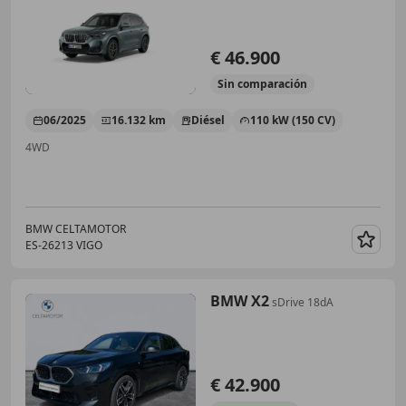
€ 46.900
Sin
comparación
06/2025
16.132 km
Diésel
110 kW (150 CV)
4WD
BMW CELTAMOTOR
ES-26213 VIGO
Guar
BMW X2
sDrive 18dA
€ 42.900