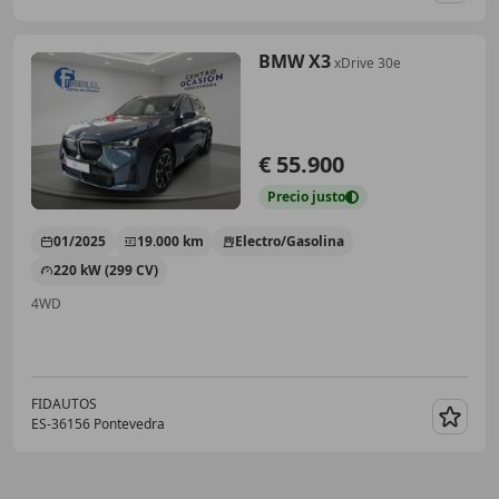
BMW X3
xDrive 30e
€ 55.900
Precio
justo
01/2025
19.000 km
Electro/Gasolina
220 kW (299 CV)
4WD
FIDAUTOS
ES-36156 Pontevedra
Guar