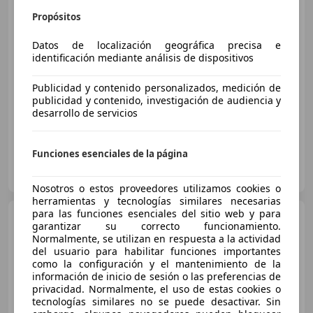
Propósitos
€ 89.900
Datos de localización geográfica precisa e
Precio
justo
identificación mediante análisis de dispositivos
07/2024
15.155 km
Diésel
259 kW (352 CV)
Publicidad y contenido personalizados, medición de
Garantia
publicidad y contenido, investigación de audiencia y
desarrollo de servicios
Funciones esenciales de la página
BMW CELTAMOTOR
ES-26213 VIGO
Guar
Nosotros o estos proveedores utilizamos cookies o
herramientas y tecnologías similares necesarias
para las funciones esenciales del sitio web y para
BMW X5
X5 xDrive 30dA
garantizar su correcto funcionamiento.
Normalmente, se utilizan en respuesta a la actividad
del usuario para habilitar funciones importantes
como la configuración y el mantenimiento de la
información de inicio de sesión o las preferencias de
€ 18.500
1
privacidad. Normalmente, el uso de estas cookies o
tecnologías similares no se puede desactivar. Sin
Sin
comparación