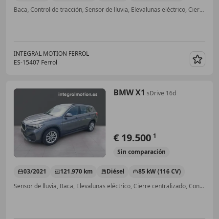
Baca, Control de tracción, Sensor de lluvia, Elevalunas eléctrico, Cierre centralizado, Volante multifunción, Isofix
INTEGRAL MOTION FERROL
ES-15407 Ferrol
Guar
BMW X1
sDrive 16d
€ 19.500
1
Sin
comparación
03/2021
121.970 km
Diésel
85 kW (116 CV)
Sensor de lluvia, Baca, Elevalunas eléctrico, Cierre centralizado, Control de tracción, Volante multifunción, Isofix