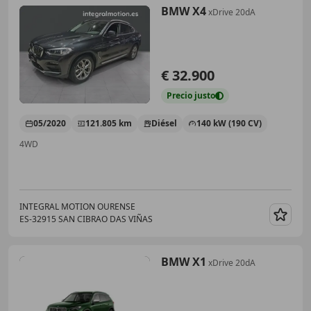
BMW X4
xDrive 20dA
€ 32.900
Precio
justo
05/2020
121.805 km
Diésel
140 kW (190 CV)
4WD
INTEGRAL MOTION OURENSE
ES-32915 SAN CIBRAO DAS VIÑAS
Guar
BMW X1
xDrive 20dA