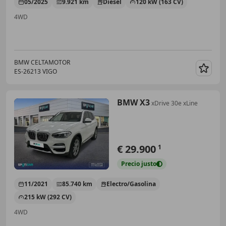
05/2025
9.921 km
Diésel
120 kW (163 CV)
4WD
BMW CELTAMOTOR
ES-26213 VIGO
Guar
BMW X3
xDrive 30e xLine
€ 29.900
1
Precio
justo
11/2021
85.740 km
Electro/Gasolina
215 kW (292 CV)
4WD