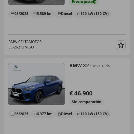
Precio
justo
05/2025
5.589 km
Diésel
110 kW (150 CV)
BMW CELTAMOTOR
ES-26213 VIGO
Guar
BMW X2
sDrive 18dA
€ 46.900
Sin
comparación
06/2025
6.977 km
Diésel
110 kW (150 CV)