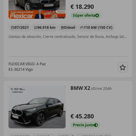
€ 18.290
Súper
oferta
07/2021
96.918 km
Diésel
110 kW (150 CV)
Llantas de aleación, Cierre centralizado, Sensor de lluvia, Airbags laterales, Elevalunas eléctrico, Start/Stop automático, Faros antiniebla, Volante multifunción
FLEXICAR VIGO- A Paz
ES-36214 Vigo
Guar
BMW X2
xDrive 20dA
€ 45.280
Precio
justo