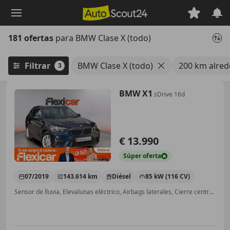
Saltar
al
contenido
181 ofertas
para BMW Clase X (todo)
principal
Filtrar
BMW Clase X (todo)
200 km alred
3
BMW X1
sDrive 16d
€ 13.990
Súper
oferta
07/2019
143.614 km
Diésel
85 kW (116 CV)
Sensor de lluvia, Elevalunas eléctrico, Airbags laterales, Cierre centralizado, Llantas de aleación, Start/Stop automático, Faros antiniebla, ABS