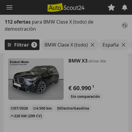
Saltar
al
contenido
112 ofertas
para BMW Clase X (todo) de
principal
demostración
Filtrar
BMW Clase X (todo)
España
3
BMW X3
xDrive 30e
€ 60.990
1
Sin
comparación
07/2026
4.500 km
Electro/Gasolina
220 kW (299 CV)