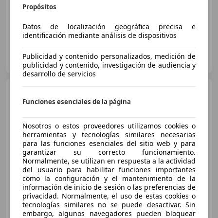
07/2026
3.800 km
Diésel
120 kW (163 CV)
Propósitos
Datos de localización geográfica precisa e
identificación mediante análisis de dispositivos
DRIVER CARS BCN
Publicidad y contenido personalizados, medición de
ES-8440 CARDEDEU
Guar
publicidad y contenido, investigación de audiencia y
desarrollo de servicios
BMW X6
xDrive 40dA M Sport
Funciones esenciales de la página
Nosotros o estos proveedores utilizamos cookies o
€ 114.900
herramientas y tecnologías similares necesarias
para las funciones esenciales del sitio web y para
Sin
comparación
garantizar su correcto funcionamiento.
Normalmente, se utilizan en respuesta a la actividad
07/2026
4.100 km
Diésel
259 kW (352 CV)
del usuario para habilitar funciones importantes
como la configuración y el mantenimiento de la
información de inicio de sesión o las preferencias de
privacidad. Normalmente, el uso de estas cookies o
tecnologías similares no se puede desactivar. Sin
embargo, algunos navegadores pueden bloquear
DRIVER CARS MÁLAGA