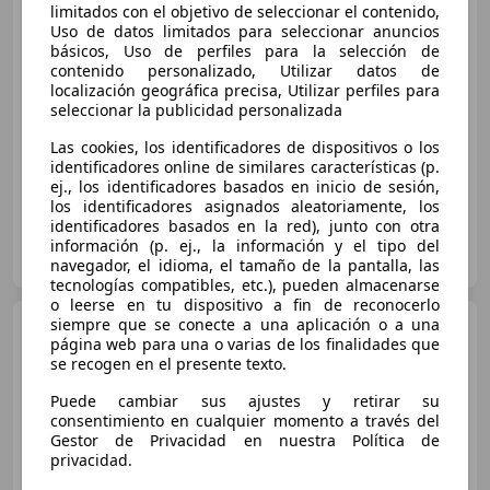
limitados con el objetivo de seleccionar el contenido,
Uso de datos limitados para seleccionar anuncios
básicos, Uso de perfiles para la selección de
€ 114.900
contenido personalizado, Utilizar datos de
localización geográfica precisa, Utilizar perfiles para
Sin
comparación
seleccionar la publicidad personalizada
07/2026
4.100 km
Diésel
259 kW (352 CV)
Las cookies, los identificadores de dispositivos o los
identificadores online de similares características (p.
ej., los identificadores basados en inicio de sesión,
los identificadores asignados aleatoriamente, los
identificadores basados en la red), junto con otra
DRIVER CARS BCN
información (p. ej., la información y el tipo del
ES-8440 CARDEDEU
Guar
navegador, el idioma, el tamaño de la pantalla, las
tecnologías compatibles, etc.), pueden almacenarse
o leerse en tu dispositivo a fin de reconocerlo
siempre que se conecte a una aplicación o a una
BMW X2
sDrive 20dA
página web para una o varias de los finalidades que
se recogen en el presente texto.
Puede cambiar sus ajustes y retirar su
consentimiento en cualquier momento a través del
€ 53.900
Gestor de Privacidad en nuestra Política de
privacidad.
Sin
comparación