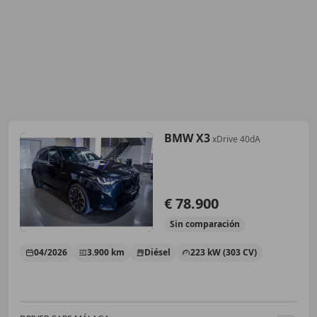
BMW X3
xDrive 40dA
€ 78.900
Sin
comparación
04/2026
3.900 km
Diésel
223 kW (303 CV)