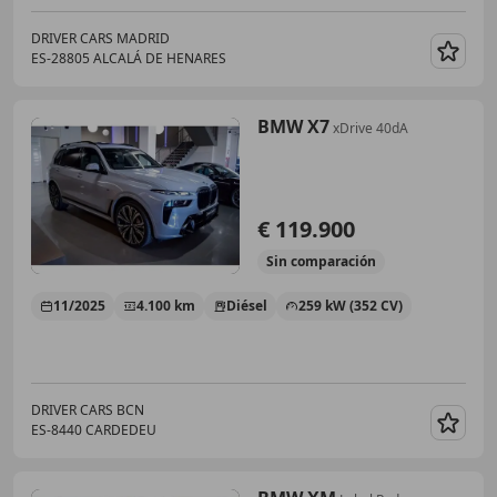
DRIVER CARS MADRID
ES-28805 ALCALÁ DE HENARES
Guar
BMW X7
xDrive 40dA
€ 119.900
Sin
comparación
11/2025
4.100 km
Diésel
259 kW (352 CV)
DRIVER CARS BCN
ES-8440 CARDEDEU
Guar