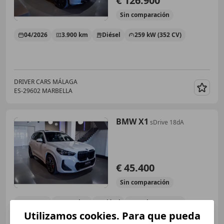
€ 126.900
Sin
comparación
04/2026
3.900 km
Diésel
259 kW (352 CV)
DRIVER CARS MÁLAGA
ES-29602 MARBELLA
Guar
BMW X1
sDrive 18dA
€ 45.400
Sin
comparación
10/2025
4.700 km
Diésel
110 kW (150 CV)
Utilizamos cookies. Para que pueda