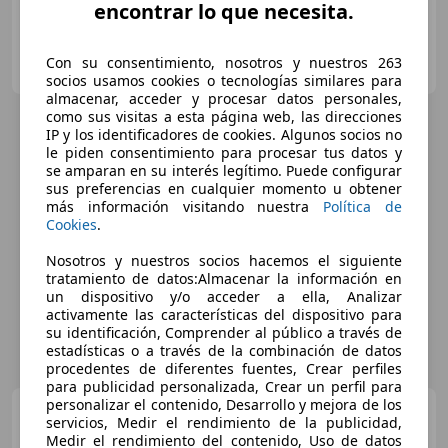
encontrar lo que necesita.
DRIVER CARS MADRID
Con su consentimiento, nosotros y nuestros 263
ES-28805 ALCALÁ DE HENARES
Guar
socios usamos cookies o tecnologías similares para
almacenar, acceder y procesar datos personales,
como sus visitas a esta página web, las direcciones
IP y los identificadores de cookies. Algunos socios no
le piden consentimiento para procesar tus datos y
se amparan en su interés legítimo. Puede configurar
sus preferencias en cualquier momento u obtener
más información visitando nuestra
Política de
Cookies
.
Nosotros y nuestros socios hacemos el siguiente
tratamiento de datos:Almacenar la información en
un dispositivo y/o acceder a ella, Analizar
activamente las características del dispositivo para
su identificación, Comprender al público a través de
estadísticas o a través de la combinación de datos
procedentes de diferentes fuentes, Crear perfiles
para publicidad personalizada, Crear un perfil para
personalizar el contenido, Desarrollo y mejora de los
BMW X6
xDrive 40dA M Sport
servicios, Medir el rendimiento de la publicidad,
Medir el rendimiento del contenido, Uso de datos