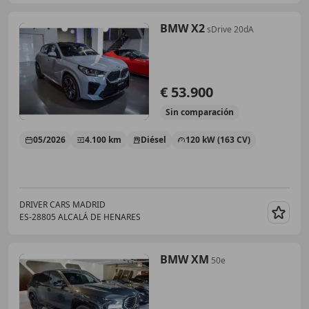
BMW X2
sDrive 20dA
€ 53.900
Sin
comparación
05/2026
4.100 km
Diésel
120 kW (163 CV)
DRIVER CARS MADRID
ES-28805 ALCALÁ DE HENARES
Guar
BMW XM
50e