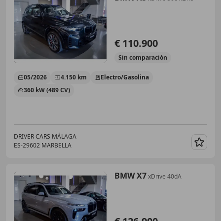
€ 110.900
Sin
comparación
05/2026
4.150 km
Electro/Gasolina
360 kW (489 CV)
DRIVER CARS MÁLAGA
ES-29602 MARBELLA
Guar
BMW X7
xDrive 40dA