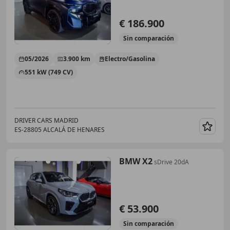
€ 186.900
Sin
comparación
05/2026
3.900 km
Electro/Gasolina
551 kW (749 CV)
DRIVER CARS MADRID
ES-28805 ALCALÁ DE HENARES
Guar
BMW X2
sDrive 20dA
€ 53.900
Sin
comparación