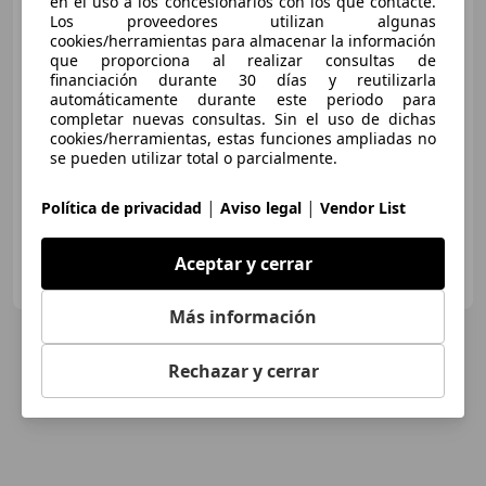
en el uso a los concesionarios con los que contacte.
Los proveedores utilizan algunas
cookies/herramientas para almacenar la información
que proporciona al realizar consultas de
financiación durante 30 días y reutilizarla
€ 77.900
automáticamente durante este periodo para
Sin
comparación
completar nuevas consultas. Sin el uso de dichas
cookies/herramientas, estas funciones ampliadas no
se pueden utilizar total o parcialmente.
04/2026
1.800 km
Diésel
145 kW (197 CV)
|
|
Política de privacidad
Aviso legal
Vendor List
Aceptar y cerrar
DRIVER CARS MÁLAGA
ES-29602 MARBELLA
Guar
Más información
Rechazar y cerrar