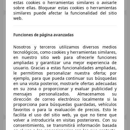
estas cookies o herramientas similares o avisarle
ES-29602 MARBELLA
Guar
sobre ellas. Bloquear estas cookies o herramientas
similares puede afectar la funcionalidad del sitio
web.
BMW X1
xDrive25eA
Funciones de página avanzadas
€ 47.900
Nosotros y terceros utilizamos diversos medios
tecnológicos, como cookies y herramientas similares,
Sin
comparación
en nuestro sitio web para ofrecerle funciones
ampliadas y garantizar una mejor experiencia de
usuario. Gracias a estas funcionalidades ampliadas,
03/2026
3.900 km
Electro/Gasolina
le permitimos personalizar nuestra oferta; por
180 kW (245 CV)
ejemplo, para que pueda continuar sus búsquedas
en una visita posterior, mostrarle ofertas adecuadas
en su zona o proporcionar y evaluar publicidad y
mensajes personalizados. Almacenamos su
dirección de correo electrónico localmente si la
DRIVER CARS MÁLAGA
proporciona para búsquedas guardadas, vehículos
ES-29602 MARBELLA
Guar
favoritos o para la evaluación de precios. Esto le
facilita el uso del sitio web, ya que no tiene que
volver a introducirla en visitas posteriores. Con su
consentimiento, se transmitirá información basada
BMW X3
xDrive 20dA