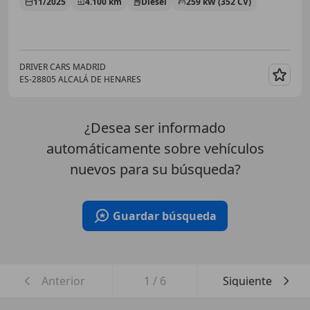
11/2025
4.100 km
Diésel
259 kW (352 CV)
DRIVER CARS MADRID
ES-28805 ALCALÁ DE HENARES
Guar
¿Desea ser informado
automáticamente sobre vehículos
nuevos para su búsqueda?
Guardar búsqueda
Anterior
1
/
6
Siguiente