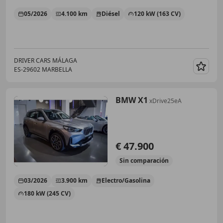
05/2026
4.100 km
Diésel
120 kW (163 CV)
DRIVER CARS MÁLAGA
ES-29602 MARBELLA
Guar
BMW X1
xDrive25eA
€ 47.900
Sin
comparación
03/2026
3.900 km
Electro/Gasolina
180 kW (245 CV)