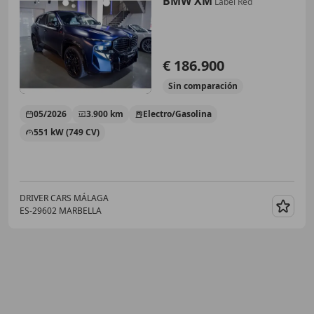
BMW XM
Label Red
€ 186.900
Sin
comparación
05/2026
3.900 km
Electro/Gasolina
551 kW (749 CV)
DRIVER CARS MÁLAGA
ES-29602 MARBELLA
Guar