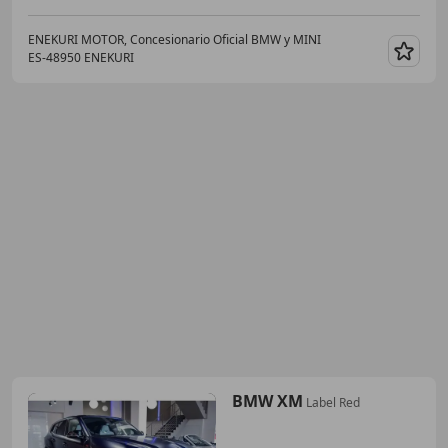
ENEKURI MOTOR, Concesionario Oficial BMW y MINI
ES-48950 ENEKURI
Guar
BMW XM
Label Red