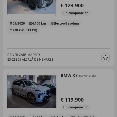
€ 123.900
Sin
comparación
05/2026
4.100 km
Electro/Gasolina
230 kW (313 CV)
DRIVER CARS MADRID
ES-28805 ALCALÁ DE HENARES
Guar
BMW X7
xDrive 40dA
€ 119.900
Sin
comparación