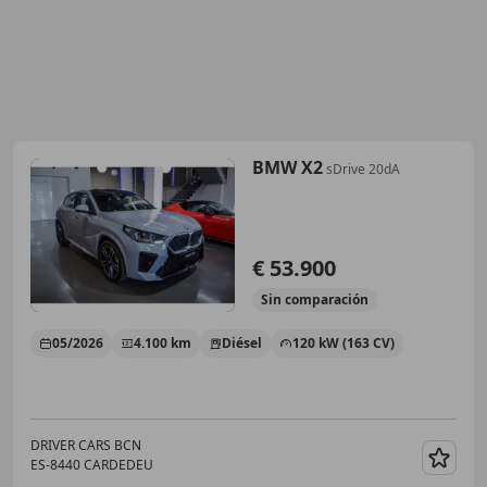
BMW X2
sDrive 20dA
€ 53.900
Sin
comparación
05/2026
4.100 km
Diésel
120 kW (163 CV)
DRIVER CARS BCN
ES-8440 CARDEDEU
Guar