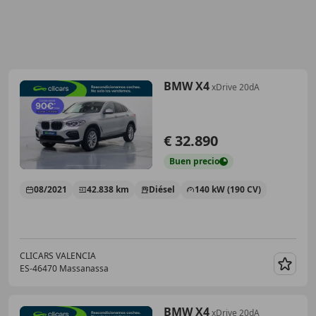
BMW X4
xDrive 20dA
€ 32.890
Buen
precio
08/2021
42.838 km
Diésel
140 kW (190 CV)
CLICARS VALENCIA
ES-46470 Massanassa
Guar
BMW X4
xDrive 20dA