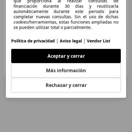
que proporciona al realizar consultas de
financiación durante 30 días y reutilizarla
automáticamente durante este periodo para
€ 32.890
completar nuevas consultas. Sin el uso de dichas
cookies/herramientas, estas funciones ampliadas no
Buen
precio
se pueden utilizar total o parcialmente.
08/2021
42.838 km
Diésel
140 kW (190 CV)
|
|
Política de privacidad
Aviso legal
Vendor List
Aceptar y cerrar
CLICARS ZARAGOZA
ES-50197 ZARAGOZA
Guar
Más información
Rechazar y cerrar