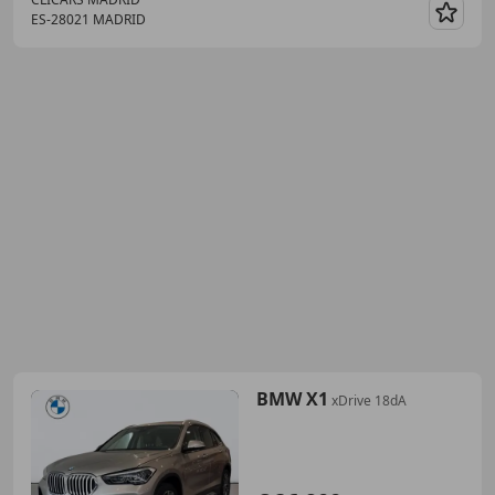
ES-28021 MADRID
Guar
BMW X1
xDrive 18dA