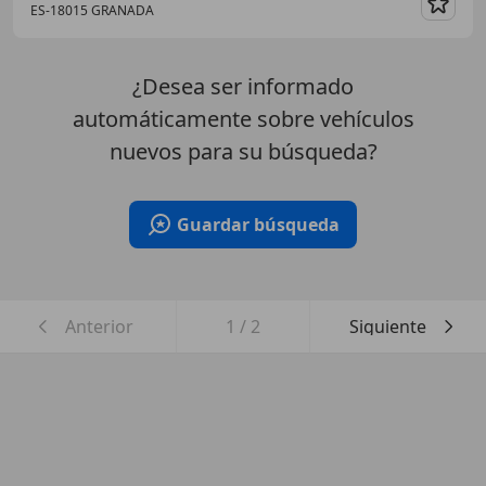
ES-18015 GRANADA
Guar
¿Desea ser informado
automáticamente sobre vehículos
nuevos para su búsqueda?
Guardar búsqueda
Anterior
1
/
2
Siguiente