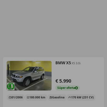
BMW X5
X5 3.0i
€ 5.990
Súper
oferta
01/2006
180.000 km
Gasolina
170 kW (231 CV)