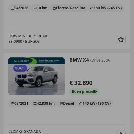
04/2026
10 km
Electro/Gasolina
180 kW (245 CV)
BMW MINI BURGOCAR
ES-09007 BURGOS
Guar
BMW X4
xDrive 20dA
€ 32.890
Buen
precio
08/2021
42.838 km
Diésel
140 kW (190 CV)
CLICARS GRANADA