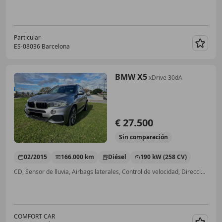
Particular
ES-08036 Barcelona
Guar
BMW X5
xDrive 30dA
€ 27.500
Sin
comparación
02/2015
166.000 km
Diésel
190 kW (258 CV)
CD, Sensor de lluvia, Airbags laterales, Control de velocidad, Dirección asistida, Baca, Cierre centralizado, ABS
COMFORT CAR