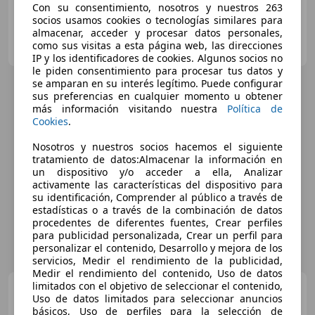
Con su consentimiento, nosotros y nuestros 263
socios usamos cookies o tecnologías similares para
almacenar, acceder y procesar datos personales,
Los Alcazares Car & Caravan Repair
como sus visitas a esta página web, las direcciones
ES-30710 LOS ALCAZARES
Guar
IP y los identificadores de cookies. Algunos socios no
le piden consentimiento para procesar tus datos y
se amparan en su interés legítimo. Puede configurar
sus preferencias en cualquier momento u obtener
más información visitando nuestra
Política de
Cookies
.
Nosotros y nuestros socios hacemos el siguiente
tratamiento de datos:Almacenar la información en
un dispositivo y/o acceder a ella, Analizar
activamente las características del dispositivo para
su identificación, Comprender al público a través de
estadísticas o a través de la combinación de datos
procedentes de diferentes fuentes, Crear perfiles
para publicidad personalizada, Crear un perfil para
personalizar el contenido, Desarrollo y mejora de los
servicios, Medir el rendimiento de la publicidad,
Medir el rendimiento del contenido, Uso de datos
limitados con el objetivo de seleccionar el contenido,
BMW X5
xDrive50i MSport-
Uso de datos limitados para seleccionar anuncios
Aut.
básicos, Uso de perfiles para la selección de