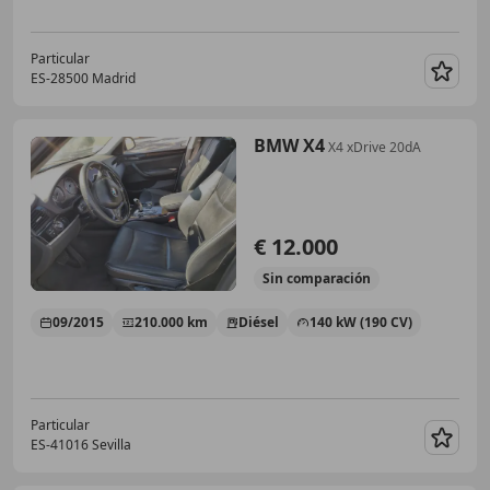
Particular
ES-28500 Madrid
Guar
BMW X4
X4 xDrive 20dA
€ 12.000
Sin
comparación
09/2015
210.000 km
Diésel
140 kW (190 CV)
Particular
ES-41016 Sevilla
Guar