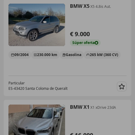
BMW X5
X5 4.8is Aut.
€ 9.000
Súper
oferta
09/2004
230.000 km
Gasolina
265 kW (360 CV)
Particular
ES-43420 Santa Coloma de Queralt
Guar
BMW X1
X1 xDrive 23dA