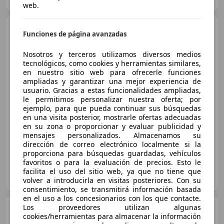
web.
BMW X1
xDrive25e 180 kW
Funciones de página avanzadas
(245 CV)
Nosotros y terceros utilizamos diversos medios
tecnológicos, como cookies y herramientas similares,
en nuestro sitio web para ofrecerle funciones
€ 43.900
ampliadas y garantizar una mejor experiencia de
Precio
justo
usuario. Gracias a estas funcionalidades ampliadas,
le permitimos personalizar nuestra oferta; por
ejemplo, para que pueda continuar sus búsquedas
07/2025
12.483 km
Electro/Gasolina
en una visita posterior, mostrarle ofertas adecuadas
180 kW (245 CV)
en su zona o proporcionar y evaluar publicidad y
mensajes personalizados. Almacenamos su
dirección de correo electrónico localmente si la
proporciona para búsquedas guardadas, vehículos
favoritos o para la evaluación de precios. Esto le
BMW CELTAMOTOR
facilita el uso del sitio web, ya que no tiene que
ES-26213 VIGO
Guar
volver a introducirla en visitas posteriores. Con su
consentimiento, se transmitirá información basada
en el uso a los concesionarios con los que contacte.
Los proveedores utilizan algunas
BMW X4
xDrive 20dA
cookies/herramientas para almacenar la información