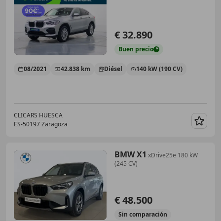
€ 32.890
Buen
precio
08/2021
42.838 km
Diésel
140 kW (190 CV)
CLICARS HUESCA
ES-50197 Zaragoza
Guar
BMW X1
xDrive25e 180 kW
(245 CV)
€ 48.500
Sin
comparación