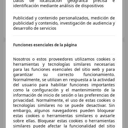
Datos de localización geográfica precisa e
identificación mediante análisis de dispositivos
Publicidad y contenido personalizados, medición de
publicidad y contenido, investigación de audiencia y
CLICARS ALICANTE
desarrollo de servicios
ES-46470 Massanassa
Guar
Funciones esenciales de la página
BMW X2
sDrive 18iA M Sport
Nosotros o estos proveedores utilizamos cookies o
herramientas y tecnologías similares necesarias
para las funciones esenciales del sitio web y para
€ 25.900
1
garantizar su correcto funcionamiento.
Normalmente, se utilizan en respuesta a la actividad
Precio
justo
del usuario para habilitar funciones importantes
como la configuración y el mantenimiento de la
10/2022
35.133 km
Gasolina
100 kW (136 CV)
información de inicio de sesión o las preferencias de
privacidad. Normalmente, el uso de estas cookies o
tecnologías similares no se puede desactivar. Sin
embargo, algunos navegadores pueden bloquear
estas cookies o herramientas similares o avisarle
sobre ellas. Bloquear estas cookies o herramientas
AUTOMOVILES AGUDO CANTERO
similares puede afectar la funcionalidad del sitio
ES-14400 POZOBLANCO
Guar