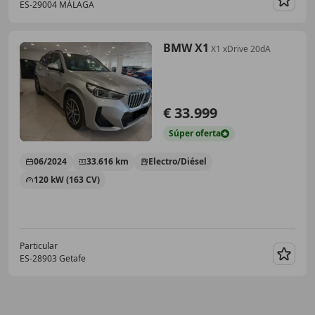
ES-29004 MÁLAGA
Guar
BMW X1
X1 xDrive 20dA
€ 33.999
Súper
oferta
06/2024
33.616 km
Electro/Diésel
120 kW (163 CV)
Particular
ES-28903 Getafe
Guar