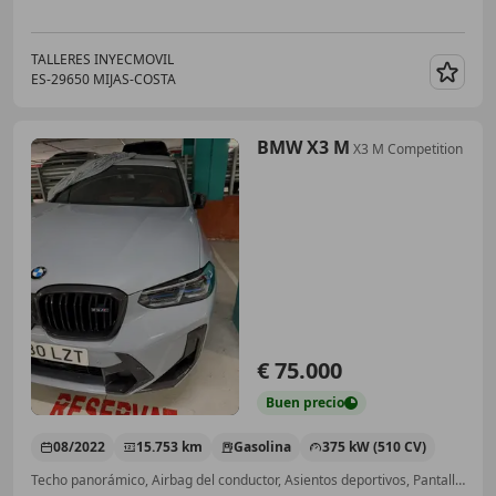
TALLERES INYECMOVIL
ES-29650 MIJAS-COSTA
Guar
BMW X3 M
X3 M Competition
€ 75.000
Buen
precio
08/2022
15.753 km
Gasolina
375 kW (510 CV)
Techo panorámico, Airbag del conductor, Asientos deportivos, Pantalla frontal, ESP, Libro de mantenimiento, Vehículo de no fumador, Cámara de aparcamiento