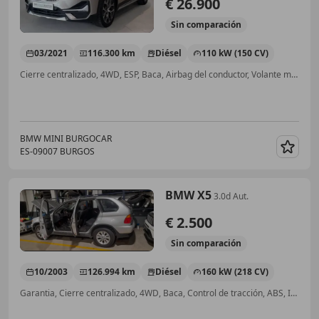
€ 26.900
Sin
comparación
03/2021
116.300 km
Diésel
110 kW (150 CV)
Cierre centralizado, 4WD, ESP, Baca, Airbag del conductor, Volante multifunción
BMW MINI BURGOCAR
ES-09007 BURGOS
Guar
BMW X5
3.0d Aut.
€ 2.500
Sin
comparación
10/2003
126.994 km
Diésel
160 kW (218 CV)
Garantia, Cierre centralizado, 4WD, Baca, Control de tracción, ABS, Isofix, ESP