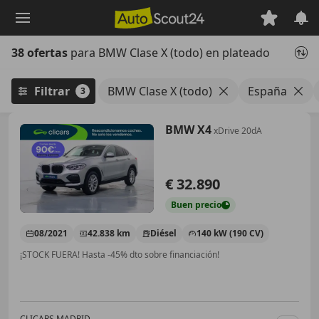
Saltar
al
contenido
38 ofertas
para BMW Clase X (todo) en plateado
principal
Filtrar
BMW Clase X (todo)
España
3
BMW X4
xDrive 20dA
€ 32.890
Buen
precio
08/2021
42.838 km
Diésel
140 kW (190 CV)
¡STOCK FUERA! Hasta -45% dto sobre financiación!
CLICARS MADRID