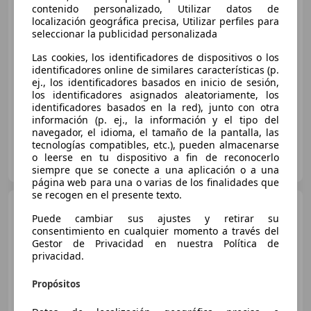
contenido personalizado, Utilizar datos de
localización geográfica precisa, Utilizar perfiles para
seleccionar la publicidad personalizada
€ 26.000
Las cookies, los identificadores de dispositivos o los
Precio
justo
identificadores online de similares características (p.
ej., los identificadores basados en inicio de sesión,
01/2014
187.000 km
Gasolina
330 kW (449 CV)
los identificadores asignados aleatoriamente, los
identificadores basados en la red), junto con otra
información (p. ej., la información y el tipo del
navegador, el idioma, el tamaño de la pantalla, las
tecnologías compatibles, etc.), pueden almacenarse
Particular
o leerse en tu dispositivo a fin de reconocerlo
ES-28007 Madrid
Guar
siempre que se conecte a una aplicación o a una
página web para una o varias de los finalidades que
se recogen en el presente texto.
BMW X4
xDrive 20dA
Puede cambiar sus ajustes y retirar su
consentimiento en cualquier momento a través del
Gestor de Privacidad en nuestra Política de
privacidad.
€ 32.890
Buen
precio
Propósitos
08/2021
42.838 km
Diésel
140 kW (190 CV)