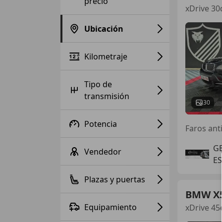
precio
xDrive 30
Ubicación
Kilometraje
Tipo de
transmisión
30
Potencia
Faros anti
G
Vendedor
E
Plazas y puertas
BMW X
Equipamiento
xDrive 45