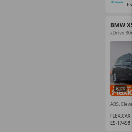
ES
BMW X
xDrive 30
23
FLEXICAR
ES-17458 