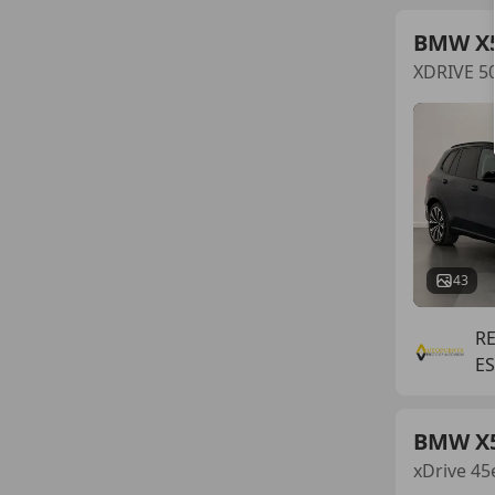
BMW X
XDRIVE 5
43
R
ES
BMW X
xDrive 45