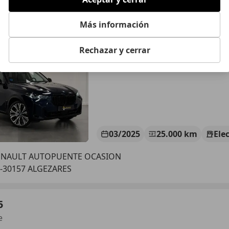
5
Más información
0E
Rechazar y cerrar
€ 72.990
1
Súper
ofer
03/2025
25.000 km
Ele
ENAULT AUTOPUENTE OCASION
-30157 ALGEZARES
5
e