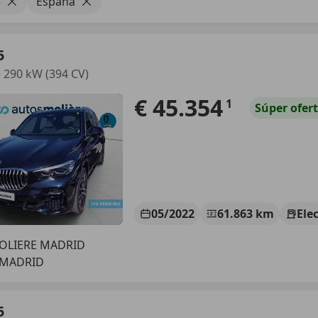
5
España
5
 290 kW (394 CV)
€ 45.354
1
Súper
ofer
05/2022
61.863 km
Ele
OLIERE MADRID
 MADRID
5