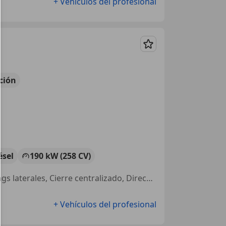
+ Vehículos del profesional
Guardar
ción
ésel
190 kW (258 CV)
ABS, Elevalunas eléctrico, Control de velocidad, Sensor de lluvia, Airbags laterales, Cierre centralizado, Dirección asistida, ESP
+ Vehículos del profesional