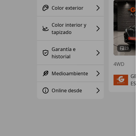
Color exterior
Color interior y
tapizado
23
Garantía e
historial
4WD
Medioambiente
G
ES
Online desde