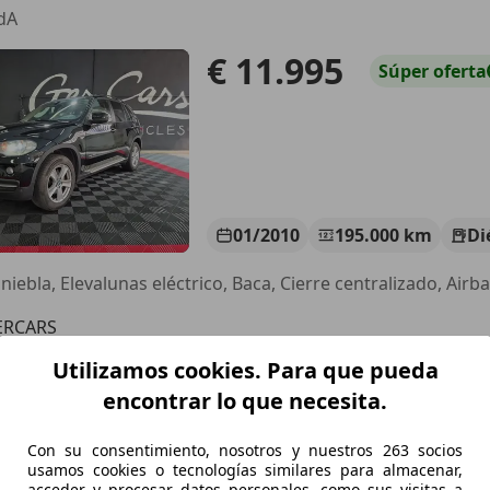
dA
€ 11.995
Súper
oferta
01/2010
195.000 km
Di
niebla, Elevalunas eléctrico, Baca, Cierre centralizado, Airb
ERCARS
S-28970 HUMANES DE MADRID
Utilizamos cookies. Para que pueda
encontrar lo que necesita.
5
Con su consentimiento, nosotros y nuestros 263 socios
e
usamos cookies o tecnologías similares para almacenar,
acceder y procesar datos personales, como sus visitas a