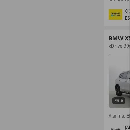
O
ES
BMW X
xDrive 30
10
Alarma, E
JA