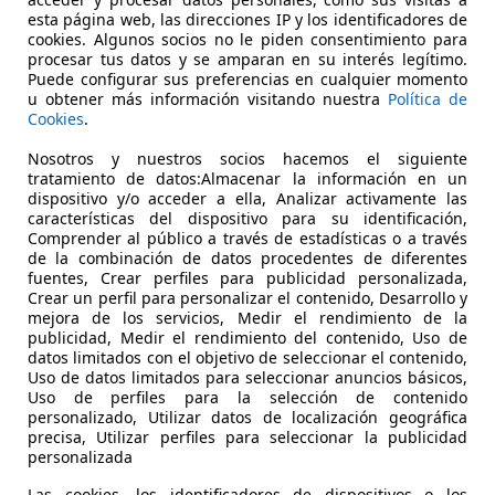
€ 42.990
Súper
oferta
esta página web, las direcciones IP y los identificadores de
cookies. Algunos socios no le piden consentimiento para
procesar tus datos y se amparan en su interés legítimo.
Puede configurar sus preferencias en cualquier momento
u obtener más información visitando nuestra
Política de
Cookies
.
Nosotros y nuestros socios hacemos el siguiente
tratamiento de datos:Almacenar la información en un
01/2022
49.000 km
Ele
dispositivo y/o acceder a ella, Analizar activamente las
características del dispositivo para su identificación,
Comprender al público a través de estadísticas o a través
de la combinación de datos procedentes de diferentes
ESTICAN AUTOMÓVILES TENERIFE
fuentes, Crear perfiles para publicidad personalizada,
Crear un perfil para personalizar el contenido, Desarrollo y
-38639 LAS CHAFIRAS
mejora de los servicios, Medir el rendimiento de la
publicidad, Medir el rendimiento del contenido, Uso de
datos limitados con el objetivo de seleccionar el contenido,
Uso de datos limitados para seleccionar anuncios básicos,
Uso de perfiles para la selección de contenido
personalizado, Utilizar datos de localización geográfica
precisa, Utilizar perfiles para seleccionar la publicidad
personalizada
Las cookies, los identificadores de dispositivos o los