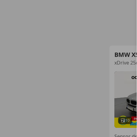
BMW X
xDrive 25
10