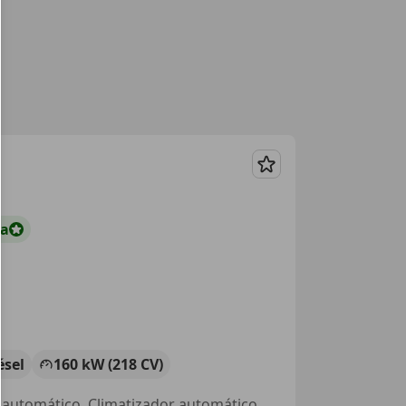
Guardar
ta
ésel
160 kW (218 CV)
Sensor de lluvia, Cierre centralizado, Faros antiniebla, ESP, Start/Stop automático, Climatizador automático, Dirección asistida