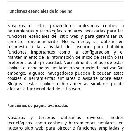
CASIONPLUS VITORIA
Funciones esenciales de la página
-01013 Vitoria-Gasteiz
Nosotros o estos proveedores utilizamos cookies o
herramientas y tecnologías similares necesarias para las
funciones esenciales del sitio web y para garantizar su
5
correcto funcionamiento. Normalmente, se utilizan en
dA
respuesta a la actividad del usuario para habilitar
funciones importantes como la configuración y el
€ 37.900
mantenimiento de la información de inicio de sesión o las
1
Súper
ofer
preferencias de privacidad. Normalmente, el uso de estas
cookies o tecnologías similares no se puede desactivar. Sin
embargo, algunos navegadores pueden bloquear estas
cookies o herramientas similares o avisarle sobre ellas.
Bloquear estas cookies o herramientas similares puede
afectar la funcionalidad del sitio web.
06/2020
81.601 km
Dié
Funciones de página avanzadas
levalunas eléctrico, Airbags laterales, ABS, ESP, Cierre cent
Nosotros y terceros utilizamos diversos medios
tecnológicos, como cookies y herramientas similares, en
nuestro sitio web para ofrecerle funciones ampliadas y
RMAUTO, concesionario oficial Volkswagen