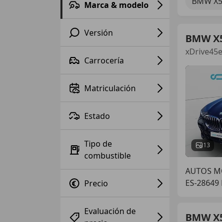
BMW X
Marca & modelo
Versión
BMW X
xDrive45e
Carrocería
Matriculación
Estado
Tipo de
13
combustible
AUTOS M
ES-28649
Precio
Evaluación de
BMW X