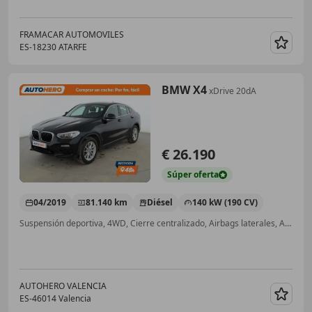
FRAMACAR AUTOMOVILES
ES-18230 ATARFE
Guar
BMW X4
xDrive 20dA
€ 26.190
Súper
oferta
04/2019
81.140 km
Diésel
140 kW (190 CV)
Suspensión deportiva, 4WD, Cierre centralizado, Airbags laterales, ABS, Sensor de lluvia, Elevalunas eléctrico
AUTOHERO VALENCIA
ES-46014 Valencia
Guar