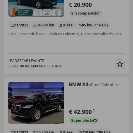
€ 20.900
Sin
comparación
01/2022
94.900 km
Diésel
85 kW (116 CV)
Baca, Sensor de lluvia, Elevalunas eléctrico, Cierre centralizado, Volante multifunción, Isofix
LEADERCAR LEVANTE
ES-46190 RIBARROJA DEL TURIA
Guar
BMW X4
xDrive 30dA xLine
€ 42.900
1
Súper
oferta
01/2023
80.700 km
Diésel
210 kW (286 CV)