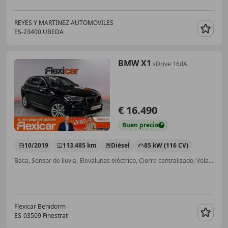
REYES Y MARTINEZ AUTOMOVILES
ES-23400 UBEDA
Guar
BMW X1
sDrive 16dA
€ 16.490
Buen
precio
10/2019
113.485 km
Diésel
85 kW (116 CV)
Baca, Sensor de lluvia, Elevalunas eléctrico, Cierre centralizado, Volante multifunción
Flexicar Benidorm
ES-03509 Finestrat
Guar