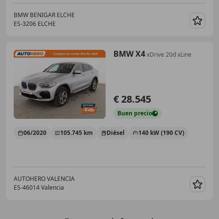
BMW BENIGAR ELCHE
ES-3206 ELCHE
Guar
BMW X4
xDrive 20d xLine
€ 28.545
Buen
precio
06/2020
105.745 km
Diésel
140 kW (190 CV)
AUTOHERO VALENCIA
ES-46014 Valencia
Guar