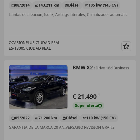
08/2014
143.211 km
Diésel
105 kW (143 CV)
Llantas de aleación, Isofix, Airbags laterales, Climatizador automático, Baca, Aire Acondicionado, Control de tracción
OCASIONPLUS CIUDAD REAL
ES-13005 CIUDAD REAL
Guar
BMW X2
sDrive 18d Business
€ 21.490
1
Súper
oferta
05/2022
71.200 km
Diésel
110 kW (150 CV)
GARANTIA DE LA MARCA 20 ANIVERSARIO REVISION GRATIS