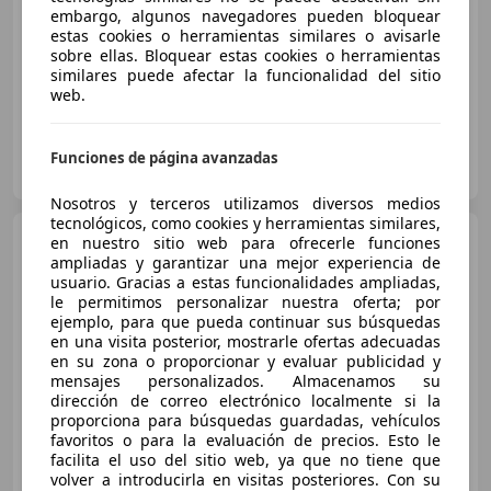
embargo, algunos navegadores pueden bloquear
02/2007
295.170 km
Diésel
110 kW (150 CV)
estas cookies o herramientas similares o avisarle
Garantia, Climatizador automático, Faros antiniebla, Dirección asistida, ABS, Ordenador, Llantas de aleación, Control de tracción
sobre ellas. Bloquear estas cookies o herramientas
similares puede afectar la funcionalidad del sitio
web.
ORLANDO CARS
Funciones de página avanzadas
ES-46980 PATERNA
Guar
Nosotros y terceros utilizamos diversos medios
tecnológicos, como cookies y herramientas similares,
BMW X1
sDrive 18iA xLine
en nuestro sitio web para ofrecerle funciones
ampliadas y garantizar una mejor experiencia de
usuario. Gracias a estas funcionalidades ampliadas,
le permitimos personalizar nuestra oferta; por
ejemplo, para que pueda continuar sus búsquedas
€ 22.363
en una visita posterior, mostrarle ofertas adecuadas
en su zona o proporcionar y evaluar publicidad y
Buen
precio
mensajes personalizados. Almacenamos su
dirección de correo electrónico localmente si la
08/2020
39.508 km
Gasolina
100 kW (136 CV)
proporciona para búsquedas guardadas, vehículos
favoritos o para la evaluación de precios. Esto le
facilita el uso del sitio web, ya que no tiene que
volver a introducirla en visitas posteriores. Con su