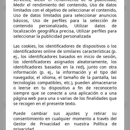
Guar
Medir el rendimiento del contenido, Uso de datos
limitados con el objetivo de seleccionar el contenido,
Uso de datos limitados para seleccionar anuncios
BMW X2
sDrive 18dA
básicos, Uso de perfiles para la selección de
Business
contenido personalizado, Utilizar datos de
localización geográfica precisa, Utilizar perfiles para
seleccionar la publicidad personalizada
€ 24.990
Las cookies, los identificadores de dispositivos o los
identificadores online de similares características (p.
Precio
justo
ej., los identificadores basados en inicio de sesión,
los identificadores asignados aleatoriamente, los
10/2022
67.000 km
Diésel
110 kW (150 CV)
identificadores basados en la red), junto con otra
información (p. ej., la información y el tipo del
navegador, el idioma, el tamaño de la pantalla, las
tecnologías compatibles, etc.), pueden almacenarse
o leerse en tu dispositivo a fin de reconocerlo
PACÍFICO OCASION Ciudad Real
siempre que se conecte a una aplicación o a una
ES-13005 Ciudad Real
Guar
página web para una o varias de los finalidades que
se recogen en el presente texto.
BMW X4
Puede cambiar sus ajustes y retirar su
xDrive 20dA
consentimiento en cualquier momento a través del
Gestor de Privacidad en nuestra Política de
privacidad.