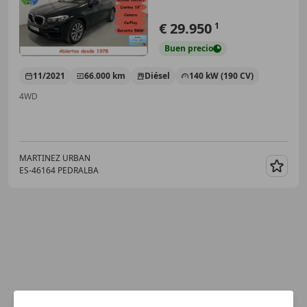
€ 29.950
1
Buen
precio
11/2021
66.000 km
Diésel
140 kW (190 CV)
4WD
MARTINEZ URBAN
ES-46164 PEDRALBA
Guar