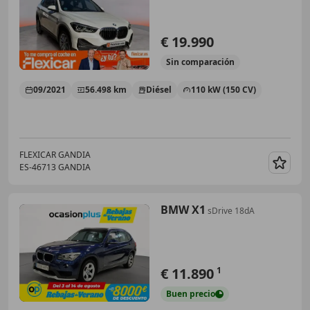
€ 19.990
Sin
comparación
09/2021
56.498 km
Diésel
110 kW (150 CV)
FLEXICAR GANDIA
ES-46713 GANDIA
Guar
BMW X1
sDrive 18dA
€ 11.890
1
Buen
precio