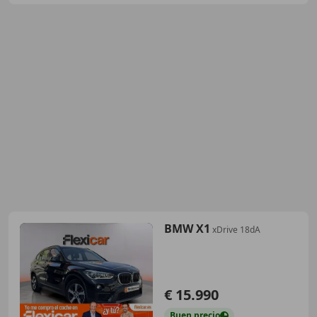
BMW X1
xDrive 18dA
€ 15.990
Buen
precio