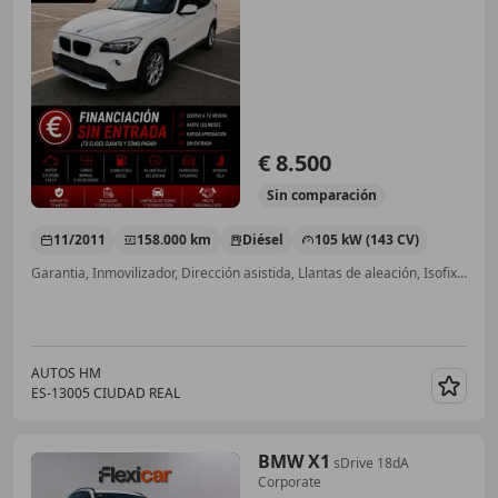
€ 8.500
Sin
comparación
11/2011
158.000 km
Diésel
105 kW (143 CV)
Garantia, Inmovilizador, Dirección asistida, Llantas de aleación, Isofix, Airbags laterales, Baca, Airbag trasero
AUTOS HM
ES-13005 CIUDAD REAL
Guar
BMW X1
sDrive 18dA
Corporate