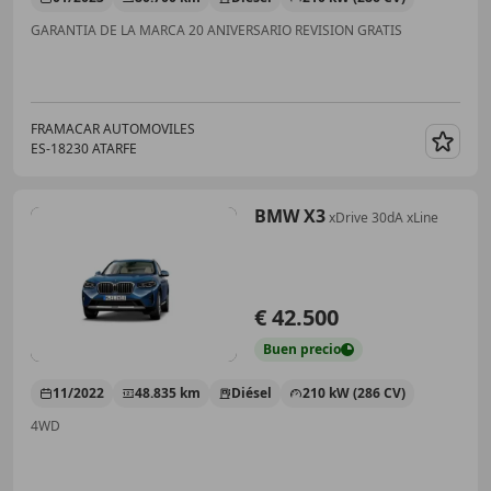
GARANTIA DE LA MARCA 20 ANIVERSARIO REVISION GRATIS
FRAMACAR AUTOMOVILES
ES-18230 ATARFE
Guar
BMW X3
xDrive 30dA xLine
€ 42.500
Buen
precio
11/2022
48.835 km
Diésel
210 kW (286 CV)
4WD