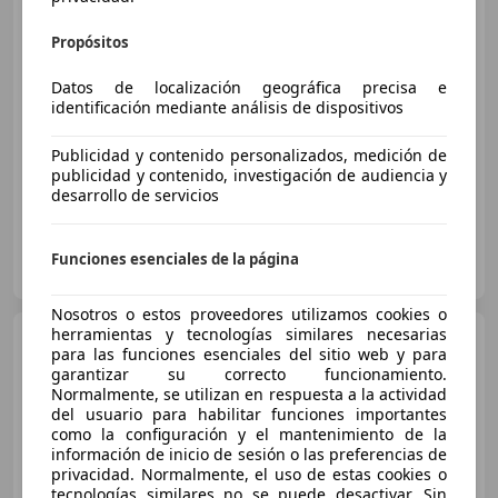
€ 27.970
Propósitos
Buen
precio
Datos de localización geográfica precisa e
identificación mediante análisis de dispositivos
05/2019
118.569 km
Diésel
140 kW (190 CV)
Suspensión deportiva, 4WD, ABS, Cierre centralizado, Airbags laterales, Sensor de lluvia, Elevalunas eléctrico
Publicidad y contenido personalizados, medición de
publicidad y contenido, investigación de audiencia y
desarrollo de servicios
FLEXICAR ALICANTE - Carrer d´Ocaña
Funciones esenciales de la página
ES-03007 ALICANTE
Guar
Nosotros o estos proveedores utilizamos cookies o
herramientas y tecnologías similares necesarias
BMW X3
2.0d
para las funciones esenciales del sitio web y para
garantizar su correcto funcionamiento.
Normalmente, se utilizan en respuesta a la actividad
del usuario para habilitar funciones importantes
como la configuración y el mantenimiento de la
€ 6.300
información de inicio de sesión o las preferencias de
privacidad. Normalmente, el uso de estas cookies o
Sin
comparación
tecnologías similares no se puede desactivar. Sin