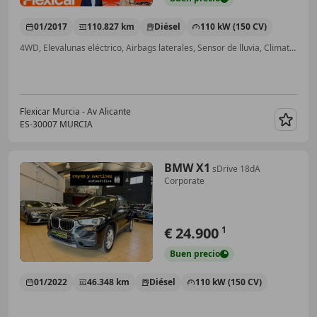
01/2017
110.827 km
Diésel
110 kW (150 CV)
4WD, Elevalunas eléctrico, Airbags laterales, Sensor de lluvia, Climatizador automático, Faros antiniebla, Cierre centralizado
Flexicar Murcia - Av Alicante
ES-30007 MURCIA
Guar
BMW X1
sDrive 18dA
Corporate
€ 24.900
1
Buen
precio
01/2022
46.348 km
Diésel
110 kW (150 CV)