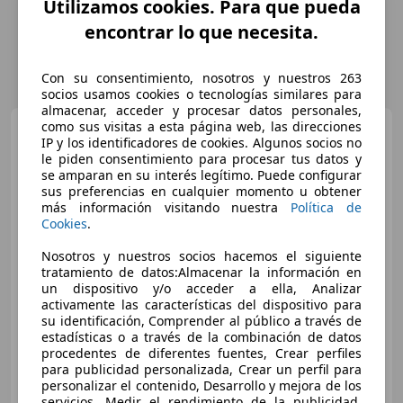
Utilizamos cookies. Para que pueda
encontrar lo que necesita.
Con su consentimiento, nosotros y nuestros 263
socios usamos cookies o tecnologías similares para
almacenar, acceder y procesar datos personales,
como sus visitas a esta página web, las direcciones
BMW X6
xDrive 30dA
IP y los identificadores de cookies. Algunos socios no
le piden consentimiento para procesar tus datos y
se amparan en su interés legítimo. Puede configurar
sus preferencias en cualquier momento u obtener
más información visitando nuestra
Política de
€ 61.400
1
Cookies
.
Súper
oferta
Nosotros y nuestros socios hacemos el siguiente
tratamiento de datos:Almacenar la información en
09/2021
31.000 km
Diésel
210 kW (286 CV)
un dispositivo y/o acceder a ella, Analizar
4WD
activamente las características del dispositivo para
su identificación, Comprender al público a través de
estadísticas o a través de la combinación de datos
procedentes de diferentes fuentes, Crear perfiles
para publicidad personalizada, Crear un perfil para
QUALITY CARS
personalizar el contenido, Desarrollo y mejora de los
ES-46600 ALZIRA
servicios, Medir el rendimiento de la publicidad,