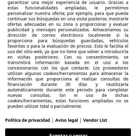
garantizar una mejor experiencia de usuario. Gracias a
estas funcionalidades ampliadas, le permitimos
€ 45.000
Súper
oferta
personalizar nuestra oferta; por ejemplo, para que pueda
continuar sus búsquedas en una visita posterior, mostrarle
ofertas adecuadas en su zona o proporcionar y evaluar
publicidad y mensajes personalizados. Almacenamos su
dirección de correo electrónico localmente si la
proporciona para búsquedas guardadas, vehículos
favoritos o para la evaluación de precios. Esto le facilita el
uso del sitio web, ya que no tiene que volver a introducirla
11/2019
167.000 km
Di
en visitas posteriores. Con su consentimiento, se
transmitirá información basada en el uso a los
concesionarios con los que contacte. Los proveedores
utilizan algunas cookies/herramientas para almacenar la
 Madrid
información que proporciona al realizar consultas de
financiación durante 30 días y reutilizarla
automáticamente durante este periodo para completar
7
nuevas consultas. Sin el uso de dichas
cookies/herramientas, estas funciones ampliadas no se
 40dA
pueden utilizar total o parcialmente.
€ 95.000
Precio
justo
|
|
Política de privacidad
Aviso legal
Vendor List
Aceptar y cerrar