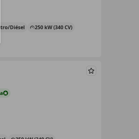
ctro/Diésel
250 kW (340 CV)
Guardar
ta