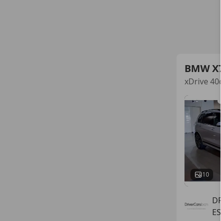
BMW X
xDrive 40
10
D
ES