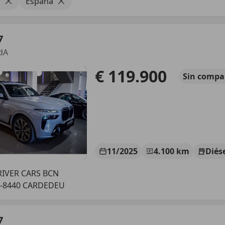
7
España
7
dA
€ 119.900
Sin
compa
11/2025
4.100 km
Diés
IVER CARS BCN
S-8440 CARDEDEU
7