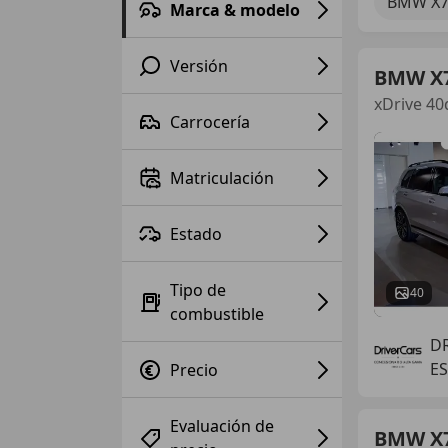
BMW X
Marca & modelo
Versión
BMW X
xDrive 40
Carrocería
Matriculación
Estado
Tipo de
40
combustible
DR
E
Precio
Evaluación de
BMW X