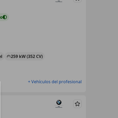
Guardar
to
el
259 kW (352 CV)
+ Vehículos del profesional
Guardar