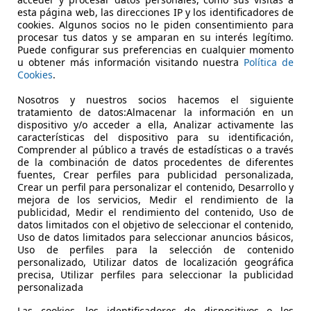
€ 126.900
Sin
compa
esta página web, las direcciones IP y los identificadores de
cookies. Algunos socios no le piden consentimiento para
procesar tus datos y se amparan en su interés legítimo.
Puede configurar sus preferencias en cualquier momento
u obtener más información visitando nuestra
Política de
Cookies
.
Nosotros y nuestros socios hacemos el siguiente
tratamiento de datos:Almacenar la información en un
04/2026
3.900 km
Diés
dispositivo y/o acceder a ella, Analizar activamente las
características del dispositivo para su identificación,
CARS MÁLAGA
Comprender al público a través de estadísticas o a través
de la combinación de datos procedentes de diferentes
 MARBELLA
fuentes, Crear perfiles para publicidad personalizada,
Crear un perfil para personalizar el contenido, Desarrollo y
mejora de los servicios, Medir el rendimiento de la
publicidad, Medir el rendimiento del contenido, Uso de
datos limitados con el objetivo de seleccionar el contenido,
Uso de datos limitados para seleccionar anuncios básicos,
Uso de perfiles para la selección de contenido
personalizado, Utilizar datos de localización geográfica
precisa, Utilizar perfiles para seleccionar la publicidad
personalizada
Las cookies, los identificadores de dispositivos o los