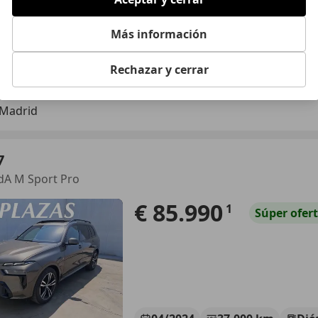
Más información
05/2025
23.000 km
Ele
Rechazar y cerrar
 Madrid
7
dA M Sport Pro
€ 85.990
1
Súper
ofer