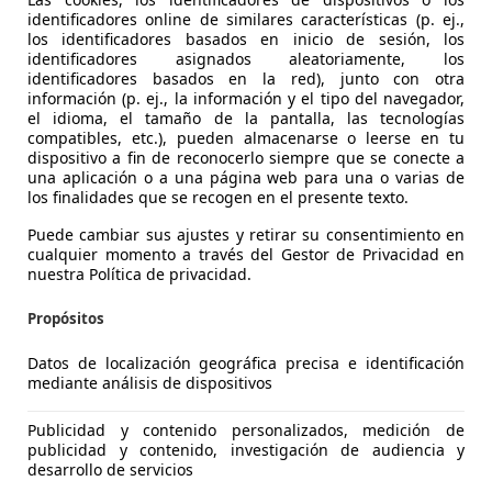
identificadores online de similares características (p. ej.,
los identificadores basados en inicio de sesión, los
identificadores asignados aleatoriamente, los
identificadores basados en la red), junto con otra
información (p. ej., la información y el tipo del navegador,
el idioma, el tamaño de la pantalla, las tecnologías
compatibles, etc.), pueden almacenarse o leerse en tu
7
dispositivo a fin de reconocerlo siempre que se conecte a
una aplicación o a una página web para una o varias de
dA
los finalidades que se recogen en el presente texto.
€ 119.900
Sin
compa
Puede cambiar sus ajustes y retirar su consentimiento en
cualquier momento a través del Gestor de Privacidad en
nuestra Política de privacidad.
Propósitos
Datos de localización geográfica precisa e identificación
mediante análisis de dispositivos
11/2025
4.100 km
Diés
Publicidad y contenido personalizados, medición de
RIVER CARS MADRID
publicidad y contenido, investigación de audiencia y
desarrollo de servicios
-28805 ALCALÁ DE HENARES