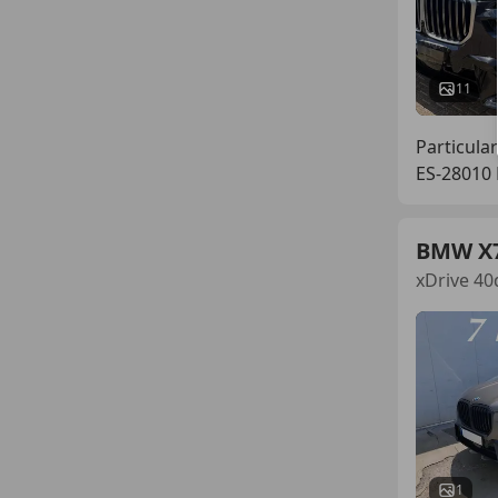
11
Particular
ES-28010
BMW X
xDrive 40
1