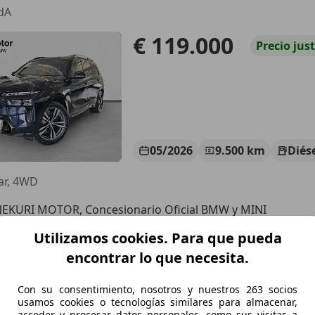
dA
€ 119.000
Precio
jus
05/2026
9.500 km
Diés
ar, 4WD
EKURI MOTOR, Concesionario Oficial BMW y MINI
-48950 ENEKURI
Utilizamos cookies. Para que pueda
encontrar lo que necesita.
7
Con su consentimiento, nosotros y nuestros 263 socios
dA
usamos cookies o tecnologías similares para almacenar,
acceder y procesar datos personales, como sus visitas a