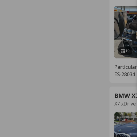
19
Particular
ES-28034
BMW X
X7 xDrive