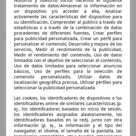
Nosotros y nuestros socios hacemos el siguiente
tratamiento de datos:Almacenar la información en
un dispositivo y/o acceder a ella, Analizar
activamente las características del dispositivo para
AUTOS MOLIERE
su identificación, Comprender al público a través de
ES-29004 Málaga
Guar
estadísticas o a través de la combinación de datos
procedentes de diferentes fuentes, Crear perfiles
para publicidad personalizada, Crear un perfil para
Audi Q3
personalizar el contenido, Desarrollo y mejora de los
35 TDI quattro 110kW
servicios, Medir el rendimiento de la publicidad,
(150CV)
Medir el rendimiento del contenido, Uso de datos
limitados con el objetivo de seleccionar el contenido,
Uso de datos limitados para seleccionar anuncios
€ 23.990
básicos, Uso de perfiles para la selección de
contenido personalizado, Utilizar datos de
Buen
precio
localización geográfica precisa, Utilizar perfiles para
seleccionar la publicidad personalizada
06/2022
110.000 km
Diésel
110 kW (150 CV)
Las cookies, los identificadores de dispositivos o los
identificadores online de similares características (p.
ej., los identificadores basados en inicio de sesión,
los identificadores asignados aleatoriamente, los
identificadores basados en la red), junto con otra
FLEXICAR MÁLAGA.
información (p. ej., la información y el tipo del
ES-29004 MALAGA
Guar
navegador, el idioma, el tamaño de la pantalla, las