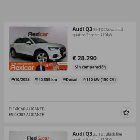
Audi Q3
35 TDI Advanced
quattro S tronic 110kW
€ 28.290
Sin
comparación
10/2023
40.359 km
Diésel
110 kW (150 CV)
FLEXICAR ALICANTE.
ES-03007 ALICANTE
Guar
Audi Q3
35 TDI Black line
quattro S tronic 110kW