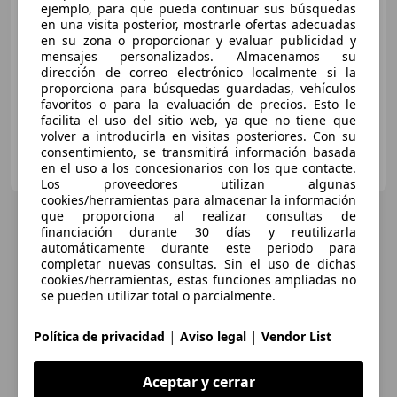
€ 33.000
ejemplo, para que pueda continuar sus búsquedas
en una visita posterior, mostrarle ofertas adecuadas
Sin
comparación
en su zona o proporcionar y evaluar publicidad y
mensajes personalizados. Almacenamos su
07/2021
76.120 km
Diésel
110 kW (150 CV)
dirección de correo electrónico localmente si la
proporciona para búsquedas guardadas, vehículos
favoritos o para la evaluación de precios. Esto le
facilita el uso del sitio web, ya que no tiene que
volver a introducirla en visitas posteriores. Con su
consentimiento, se transmitirá información basada
Particular
en el uso a los concesionarios con los que contacte.
ES-25230 Mollerussa
Guar
Los proveedores utilizan algunas
cookies/herramientas para almacenar la información
que proporciona al realizar consultas de
financiación durante 30 días y reutilizarla
automáticamente durante este periodo para
completar nuevas consultas. Sin el uso de dichas
cookies/herramientas, estas funciones ampliadas no
se pueden utilizar total o parcialmente.
|
|
Política de privacidad
Aviso legal
Vendor List
Aceptar y cerrar