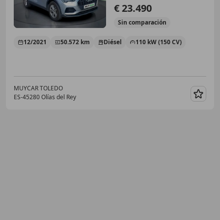
€ 23.490
Sin
comparación
12/2021
50.572 km
Diésel
110 kW (150 CV)
MUYCAR TOLEDO
ES-45280 Olías del Rey
Guar