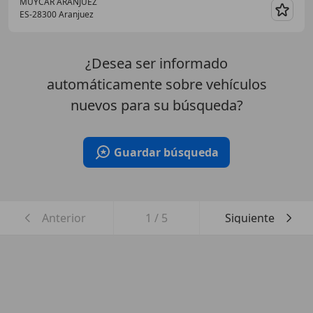
MUYCAR ARANJUEZ
ES-28300 Aranjuez
Guar
¿Desea ser informado
automáticamente sobre vehículos
nuevos para su búsqueda?
Guardar búsqueda
Anterior
1
/
5
Siguiente