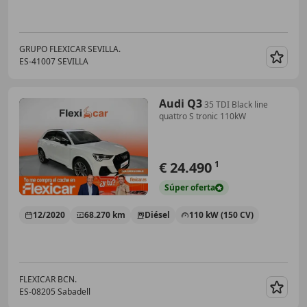
GRUPO FLEXICAR SEVILLA.
ES-41007 SEVILLA
Guar
Audi Q3
35 TDI Black line
quattro S tronic 110kW
€ 24.490
1
Súper
oferta
12/2020
68.270 km
Diésel
110 kW (150 CV)
FLEXICAR BCN.
ES-08205 Sabadell
Guar