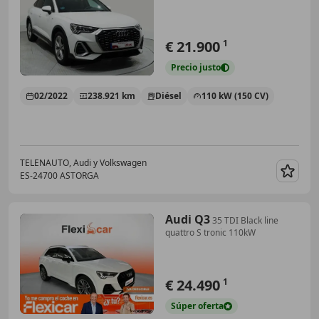
€ 21.900
1
Precio
justo
02/2022
238.921 km
Diésel
110 kW (150 CV)
TELENAUTO, Audi y Volkswagen
ES-24700 ASTORGA
Guar
Audi Q3
35 TDI Black line
quattro S tronic 110kW
€ 24.490
1
Súper
oferta