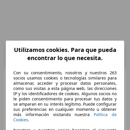
Utilizamos cookies. Para que pueda
encontrar lo que necesita.
Con su consentimiento, nosotros y nuestros 263
Audi Q3
35 TDI quattro S
socios usamos cookies o tecnologías similares para
tronic 110kW
almacenar, acceder y procesar datos personales,
como sus visitas a esta página web, las direcciones
IP y los identificadores de cookies. Algunos socios no
le piden consentimiento para procesar tus datos y
€ 23.536
1
se amparan en su interés legítimo. Puede configurar
sus preferencias en cualquier momento u obtener
Súper
oferta
más información visitando nuestra
Política de
Cookies
.
04/2021
102.881 km
Diésel
110 kW (150 CV)