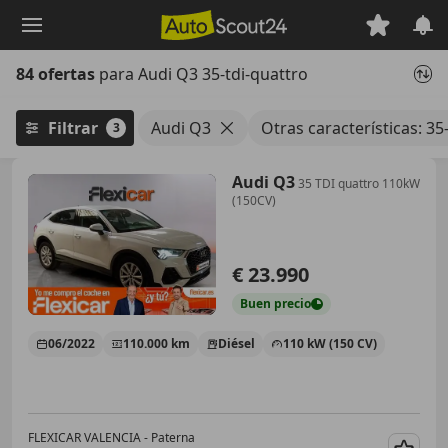
Saltar
al
contenido
84 ofertas
para Audi Q3 35-tdi-quattro
principal
Filtrar
Audi Q3
Otras características: 35
3
Audi Q3
35 TDI quattro 110kW
(150CV)
€ 23.990
Buen
precio
06/2022
110.000 km
Diésel
110 kW (150 CV)
FLEXICAR VALENCIA - Paterna