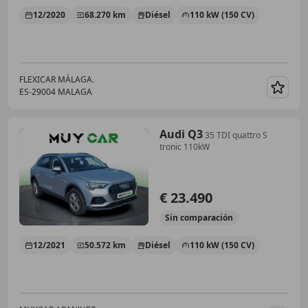
12/2020
68.270 km
Diésel
110 kW (150 CV)
FLEXICAR MÁLAGA.
ES-29004 MALAGA
Guar
Audi Q3
35 TDI quattro S
tronic 110kW
€ 23.490
Sin
comparación
12/2021
50.572 km
Diésel
110 kW (150 CV)