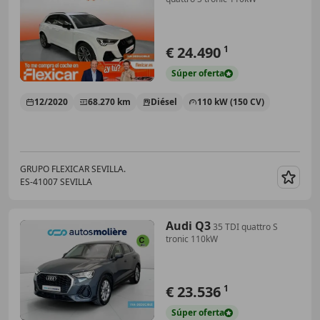
€ 24.490
1
Súper
oferta
12/2020
68.270 km
Diésel
110 kW (150 CV)
GRUPO FLEXICAR SEVILLA.
ES-41007 SEVILLA
Guar
Audi Q3
35 TDI quattro S
tronic 110kW
€ 23.536
1
Súper
oferta