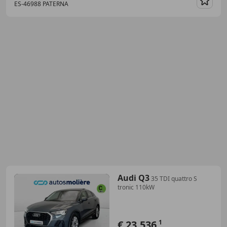
ES-46988 PATERNA
Guar
Audi Q3
35 TDI quattro S
tronic 110kW
€ 23.536
1