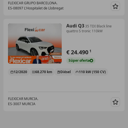
FLEXICAR GRUPO BARCELONA.
ES-08097 L'Hospitalet de Llobregat
Guar
Audi Q3
35 TDI Black line
quattro S tronic 110kW
€ 24.490
1
Súper
oferta
12/2020
68.270 km
Diésel
110 kW (150 CV)
FLEXICAR MURCIA.
ES-3007 MURCIA
Guar