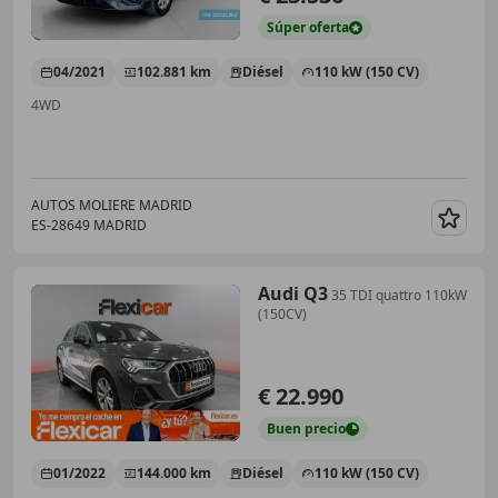
Súper
oferta
04/2021
102.881 km
Diésel
110 kW (150 CV)
4WD
AUTOS MOLIERE MADRID
ES-28649 MADRID
Guar
Audi Q3
35 TDI quattro 110kW
(150CV)
€ 22.990
Buen
precio
01/2022
144.000 km
Diésel
110 kW (150 CV)