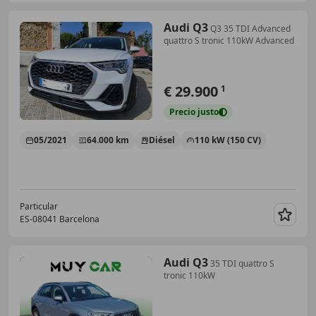
Audi Q3
Q3 35 TDI Advanced
quattro S tronic 110kW Advanced
€ 29.900
1
Precio
justo
05/2021
64.000 km
Diésel
110 kW (150 CV)
Particular
ES-08041 Barcelona
Guar
Audi Q3
35 TDI quattro S
tronic 110kW