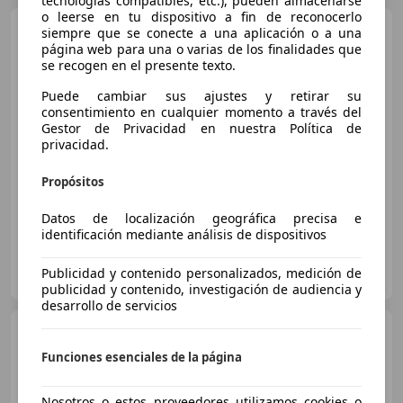
tecnologías compatibles, etc.), pueden almacenarse
o leerse en tu dispositivo a fin de reconocerlo
Audi Q3
35 TDI quattro 110kW
siempre que se conecte a una aplicación o a una
(150CV)
página web para una o varias de los finalidades que
se recogen en el presente texto.
Puede cambiar sus ajustes y retirar su
€ 23.990
consentimiento en cualquier momento a través del
Gestor de Privacidad en nuestra Política de
Buen
precio
privacidad.
06/2022
110.000 km
Diésel
110 kW (150 CV)
Propósitos
Datos de localización geográfica precisa e
identificación mediante análisis de dispositivos
FLEXICAR ALICANTE.
Publicidad y contenido personalizados, medición de
ES-03007 ALICANTE
Guar
publicidad y contenido, investigación de audiencia y
desarrollo de servicios
Audi Q3
Sportback 35 TDI
Black line quattro S tronic
Funciones esenciales de la página
Nosotros o estos proveedores utilizamos cookies o