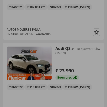
04/2021
102.881 km
Diésel
110 kW (150 CV)
AUTOS MOLIERE SEVILLA
ES-41500 ALCALA DE GUADAIRA
Guar
Audi Q3
35 TDI quattro 110kW
(150CV)
€ 23.990
Buen
precio
06/2022
110.000 km
Diésel
110 kW (150 CV)