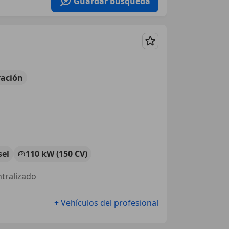
Guardar búsqueda
Guardar
ación
sel
110 kW (150 CV)
ntralizado
+ Vehículos del profesional