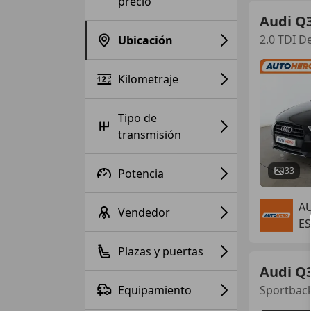
precio
Audi Q
2.0 TDI D
Ubicación
Kilometraje
Tipo de
transmisión
33
Potencia
A
Vendedor
ES
Plazas y puertas
Audi Q
Equipamiento
Sportback 