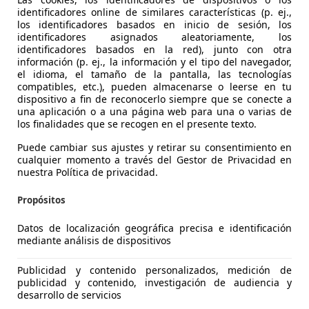
identificadores online de similares características (p. ej.,
los identificadores basados en inicio de sesión, los
identificadores asignados aleatoriamente, los
identificadores basados en la red), junto con otra
información (p. ej., la información y el tipo del navegador,
el idioma, el tamaño de la pantalla, las tecnologías
compatibles, etc.), pueden almacenarse o leerse en tu
dispositivo a fin de reconocerlo siempre que se conecte a
3
una aplicación o a una página web para una o varias de
los finalidades que se recogen en el presente texto.
attro 110kW (150CV)
Puede cambiar sus ajustes y retirar su consentimiento en
€ 23.990
cualquier momento a través del Gestor de Privacidad en
Buen
precio
nuestra Política de privacidad.
Propósitos
Datos de localización geográfica precisa e identificación
mediante análisis de dispositivos
06/2022
110.000 km
Di
Publicidad y contenido personalizados, medición de
publicidad y contenido, investigación de audiencia y
VALENCIA - Paterna
desarrollo de servicios