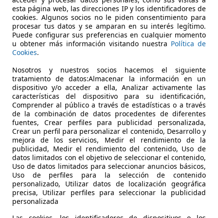
€ 28.791
Súper
oferta
esta página web, las direcciones IP y los identificadores de
cookies. Algunos socios no le piden consentimiento para
procesar tus datos y se amparan en su interés legítimo.
Puede configurar sus preferencias en cualquier momento
u obtener más información visitando nuestra
Política de
Cookies
.
Nosotros y nuestros socios hacemos el siguiente
03/2023
65.948 km
Dié
tratamiento de datos:Almacenar la información en un
dispositivo y/o acceder a ella, Analizar activamente las
Airbags laterales, Airbag del conductor, Cierre centralizado
características del dispositivo para su identificación,
Comprender al público a través de estadísticas o a través
 MOBILITY VALENCIA AIRPORT
de la combinación de datos procedentes de diferentes
fuentes, Crear perfiles para publicidad personalizada,
-46940 Manises
Crear un perfil para personalizar el contenido, Desarrollo y
mejora de los servicios, Medir el rendimiento de la
publicidad, Medir el rendimiento del contenido, Uso de
datos limitados con el objetivo de seleccionar el contenido,
Uso de datos limitados para seleccionar anuncios básicos,
Uso de perfiles para la selección de contenido
personalizado, Utilizar datos de localización geográfica
precisa, Utilizar perfiles para seleccionar la publicidad
personalizada
Las cookies, los identificadores de dispositivos o los