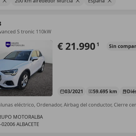
200 km alrededor Murcia
España
3
vanced S tronic 110kW
€ 21.990
1
Sin
compar
03/2021
59.695 km
Dié
alunas eléctrico, Ordenador, Airbag del conductor, Cierre ce
RUPO MOTORALBA
-02006 ALBACETE