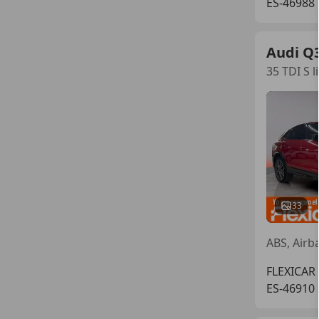
ES-46988
Audi Q
35 TDI S 
33
ABS, Airb
FLEXICAR 
ES-46910 