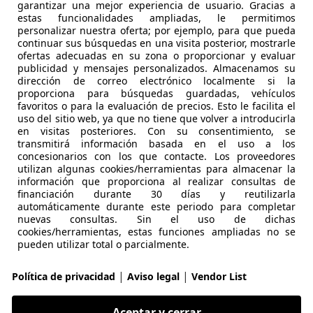
garantizar una mejor experiencia de usuario. Gracias a
3
estas funcionalidades ampliadas, le permitimos
personalizar nuestra oferta; por ejemplo, para que pueda
port
continuar sus búsquedas en una visita posterior, mostrarle
ofertas adecuadas en su zona o proporcionar y evaluar
€ 15.428
publicidad y mensajes personalizados. Almacenamos su
Buen
precio
dirección de correo electrónico localmente si la
proporciona para búsquedas guardadas, vehículos
favoritos o para la evaluación de precios. Esto le facilita el
uso del sitio web, ya que no tiene que volver a introducirla
en visitas posteriores. Con su consentimiento, se
transmitirá información basada en el uso a los
concesionarios con los que contacte. Los proveedores
utilizan algunas cookies/herramientas para almacenar la
02/2015
103.086 km
Di
información que proporciona al realizar consultas de
financiación durante 30 días y reutilizarla
UTOHERO VALENCIA
automáticamente durante este periodo para completar
nuevas consultas. Sin el uso de dichas
-46014 Valencia
cookies/herramientas, estas funciones ampliadas no se
pueden utilizar total o parcialmente.
3
|
|
Política de privacidad
Aviso legal
Vendor List
ENO 2.0 TDI S TRONIC BLACK LINE 150 5P
Aceptar y cerrar