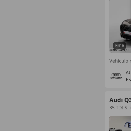
16
Vehículo 
A
E
Audi Q
35 TDI S 