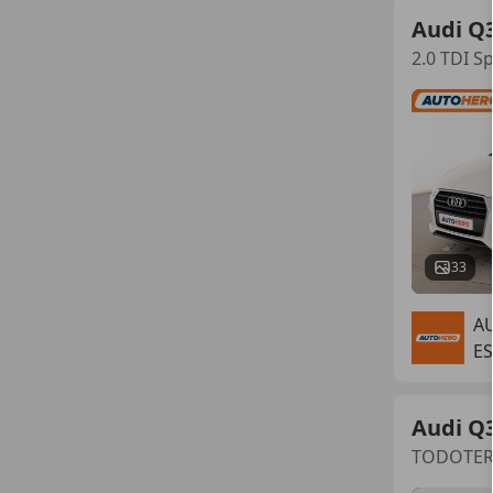
Audi Q
2.0 TDI S
33
A
ES
Audi Q
TODOTERR