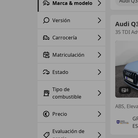
Audi Q3
Marca & modelo
Versión
Audi Q
35 TDI Ad
Carrocería
Matriculación
Estado
Tipo de
8
combustible
ABS, Elev
Precio
G
ES
Evaluación de