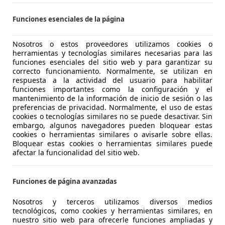
 PATERNA
Funciones esenciales de la página
3
Nosotros o estos proveedores utilizamos cookies o
line S tronic 110kW
herramientas y tecnologías similares necesarias para las
funciones esenciales del sitio web y para garantizar su
€ 25.990
correcto funcionamiento. Normalmente, se utilizan en
Buen
precio
respuesta a la actividad del usuario para habilitar
funciones importantes como la configuración y el
mantenimiento de la información de inicio de sesión o las
preferencias de privacidad. Normalmente, el uso de estas
cookies o tecnologías similares no se puede desactivar. Sin
embargo, algunos navegadores pueden bloquear estas
cookies o herramientas similares o avisarle sobre ellas.
Bloquear estas cookies o herramientas similares puede
01/2020
90.999 km
Dié
afectar la funcionalidad del sitio web.
ag del conductor, Cierre centralizado
Funciones de página avanzadas
VALENCIA - Sedaví
Nosotros y terceros utilizamos diversos medios
Sedaví
tecnológicos, como cookies y herramientas similares, en
nuestro sitio web para ofrecerle funciones ampliadas y