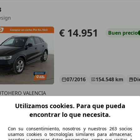
3
esign
€ 14.951
Buen
precio
07/2016
154.548 km
Di
UTOHERO VALENCIA
-46014 Valencia
Utilizamos cookies. Para que pueda
encontrar lo que necesita.
3
Con su consentimiento, nosotros y nuestros 263 socios
35 TDI S line S tronic
usamos cookies o tecnologías similares para almacenar,
acceder y procesar datos personales, como sus visitas a