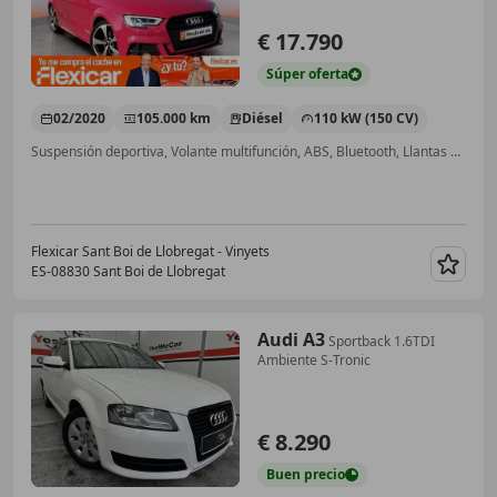
€ 17.790
Súper
oferta
02/2020
105.000 km
Diésel
110 kW (150 CV)
Suspensión deportiva, Volante multifunción, ABS, Bluetooth, Llantas de aleación
Flexicar Sant Boi de Llobregat - Vinyets
ES-08830 Sant Boi de Llobregat
Guar
Audi A3
Sportback 1.6TDI
Ambiente S-Tronic
€ 8.290
Buen
precio