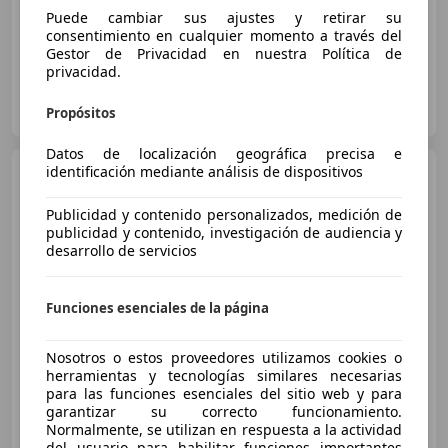
Llantas de aleación, Ventanas tintadas, Airbags laterales, Elevalunas eléctrico, Aire Acondicionado, ABS, Faros antiniebla, Airbag del conductor
Puede cambiar sus ajustes y retirar su
consentimiento en cualquier momento a través del
Gestor de Privacidad en nuestra Política de
privacidad.
V. Automoción
ES-46021 VALENCIA
Propósitos
Guar
Datos de localización geográfica precisa e
identificación mediante análisis de dispositivos
Audi A3
Sportback 30 g-tron
Design S tronic 96kW
Publicidad y contenido personalizados, medición de
publicidad y contenido, investigación de audiencia y
desarrollo de servicios
€ 15.900
Buen
precio
Funciones esenciales de la página
07/2020
61.300 km
Gas licuado (GLP)
Nosotros o estos proveedores utilizamos cookies o
96 kW (131 CV)
herramientas y tecnologías similares necesarias
Liquidación en mas de 100 Vehiculos , Aprovéchate
para las funciones esenciales del sitio web y para
garantizar su correcto funcionamiento.
Normalmente, se utilizan en respuesta a la actividad
del usuario para habilitar funciones importantes