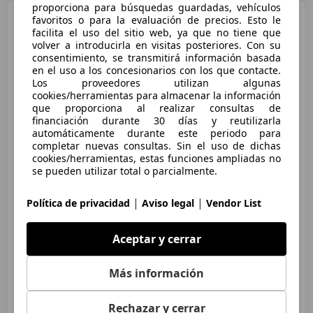
proporciona para búsquedas guardadas, vehículos
Audi A3
2.0TDI S line edition
favoritos o para la evaluación de precios. Esto le
facilita el uso del sitio web, ya que no tiene que
volver a introducirla en visitas posteriores. Con su
consentimiento, se transmitirá información basada
en el uso a los concesionarios con los que contacte.
Los proveedores utilizan algunas
cookies/herramientas para almacenar la información
que proporciona al realizar consultas de
financiación durante 30 días y reutilizarla
automáticamente durante este periodo para
completar nuevas consultas. Sin el uso de dichas
€ 10.990
cookies/herramientas, estas funciones ampliadas no
se pueden utilizar total o parcialmente.
Precio
justo
|
|
Política de privacidad
Aviso legal
Vendor List
11/2009
121.188 km
Diésel
103 kW (140 CV)
Suspensión deportiva, Garantia, Ventanas tintadas, Volante multifunción, Llantas de aleación, ESP, ABS
Aceptar y cerrar
Más información
AUTO CAPITAL SL
ES-43830 Torredembarra
Guar
Rechazar y cerrar