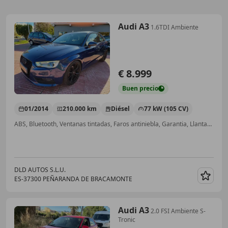
Audi A3
1.6TDI Ambiente
€ 8.999
Buen
precio
01/2014
210.000 km
Diésel
77 kW (105 CV)
ABS, Bluetooth, Ventanas tintadas, Faros antiniebla, Garantia, Llantas de aleación, Airbags laterales, Volante multifunción
DLD AUTOS S.L.U.
ES-37300 PEÑARANDA DE BRACAMONTE
Guar
Audi A3
2.0 FSI Ambiente S-
Tronic