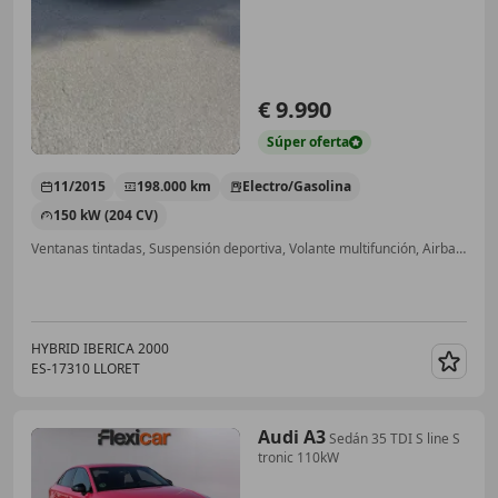
€ 9.990
Súper
oferta
11/2015
198.000 km
Electro/Gasolina
150 kW (204 CV)
Ventanas tintadas, Suspensión deportiva, Volante multifunción, Airbags laterales, ABS, Control de tracción
HYBRID IBERICA 2000
ES-17310 LLORET
Guar
Audi A3
Sedán 35 TDI S line S
tronic 110kW