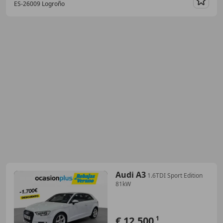
ES-26009 Logroño
Guar
Audi A3
1.6TDI Sport Edition
81kW
€ 12.500
1