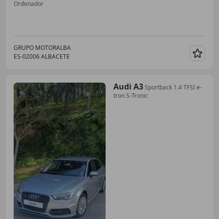
Ordenador
GRUPO MOTORALBA
ES-02006 ALBACETE
Guar
Audi A3
Sportback 1.4 TFSI e-
tron S-Tronic