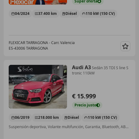
Súper
oferta
04/2024
37.400 km
Diésel
110 kW (150 CV)
FLEXICAR TARRAGONA - Carr. Valencia
ES-43006 TARRAGONA
Guar
Audi A3
Sedán 35 TDI S line S
tronic 110kW
€ 15.999
Precio
justo
06/2019
218.000 km
Diésel
110 kW (150 CV)
Suspensión deportiva, Volante multifunción, Garantia, Bluetooth, ABS, Llantas de aleación