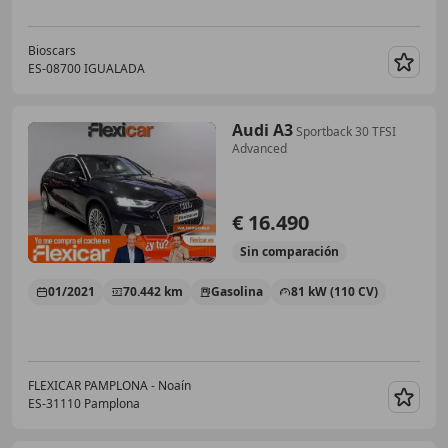
Bioscars
ES-08700 IGUALADA
Guar
Audi A3
Sportback 30 TFSI
Advanced
€ 16.490
Sin
comparación
01/2021
70.442 km
Gasolina
81 kW (110 CV)
FLEXICAR PAMPLONA - Noaín
ES-31110 Pamplona
Guar