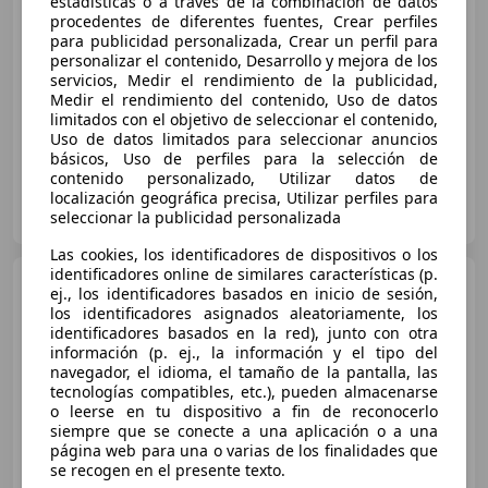
estadísticas o a través de la combinación de datos
procedentes de diferentes fuentes, Crear perfiles
Súper
oferta
para publicidad personalizada, Crear un perfil para
personalizar el contenido, Desarrollo y mejora de los
07/2023
44.540 km
Electro/Gasolina
servicios, Medir el rendimiento de la publicidad,
81 kW (110 CV)
Medir el rendimiento del contenido, Uso de datos
limitados con el objetivo de seleccionar el contenido,
Uso de datos limitados para seleccionar anuncios
básicos, Uso de perfiles para la selección de
contenido personalizado, Utilizar datos de
Flexicar Terrassa - Can Parellada
localización geográfica precisa, Utilizar perfiles para
ES-08228 Terrassa
seleccionar la publicidad personalizada
Guar
Las cookies, los identificadores de dispositivos o los
identificadores online de similares características (p.
Audi A3
Sportback 1.4 TFSI
ej., los identificadores basados en inicio de sesión,
Attraction 125
los identificadores asignados aleatoriamente, los
identificadores basados en la red), junto con otra
información (p. ej., la información y el tipo del
navegador, el idioma, el tamaño de la pantalla, las
€ 11.900
tecnologías compatibles, etc.), pueden almacenarse
o leerse en tu dispositivo a fin de reconocerlo
Súper
oferta
siempre que se conecte a una aplicación o a una
página web para una o varias de los finalidades que
02/2015
136.000 km
Gasolina
92 kW (125 CV)
se recogen en el presente texto.