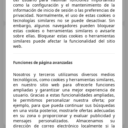
como la configuración y el mantenimiento de la
AUTO SPORT MORALEJA
información de inicio de sesión o las preferencias de
ES-28939 ARROYOMOLINOS
privacidad. Normalmente, el uso de estas cookies o
Guar
tecnologías similares no se puede desactivar. Sin
embargo, algunos navegadores pueden bloquear
estas cookies o herramientas similares o avisarle
Audi A3
Sportback 1.6TDI CD
sobre ellas. Bloquear estas cookies o herramientas
Ambiente S-T
similares puede afectar la funcionalidad del sitio
web.
€ 12.900
Funciones de página avanzadas
Súper
oferta
Nosotros y terceros utilizamos diversos medios
10/2015
126.810 km
Diésel
81 kW (110 CV)
tecnológicos, como cookies y herramientas similares,
en nuestro sitio web para ofrecerle funciones
ABS, Airbags laterales, Ventanas tintadas, Llantas de aleación, Elevalunas eléctrico, Faros antiniebla, Bluetooth, Cierre centralizado
ampliadas y garantizar una mejor experiencia de
usuario. Gracias a estas funcionalidades ampliadas,
le permitimos personalizar nuestra oferta; por
ejemplo, para que pueda continuar sus búsquedas
en una visita posterior, mostrarle ofertas adecuadas
OBVIO MOBILITY
en su zona o proporcionar y evaluar publicidad y
ES-08024 BARCELONA
Guar
mensajes personalizados. Almacenamos su
dirección de correo electrónico localmente si la