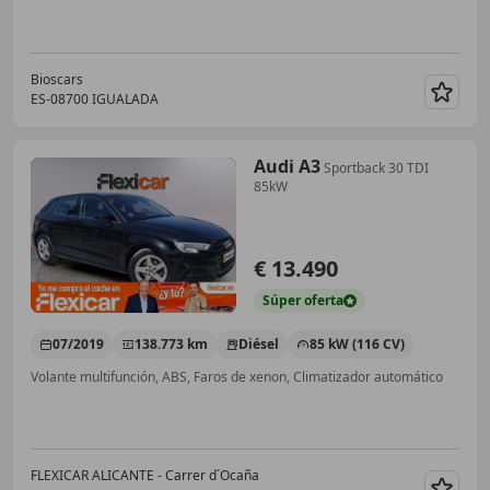
Bioscars
ES-08700 IGUALADA
Guar
Audi A3
Sportback 30 TDI
85kW
€ 13.490
Súper
oferta
07/2019
138.773 km
Diésel
85 kW (116 CV)
Volante multifunción, ABS, Faros de xenon, Climatizador automático
FLEXICAR ALICANTE - Carrer d´Ocaña