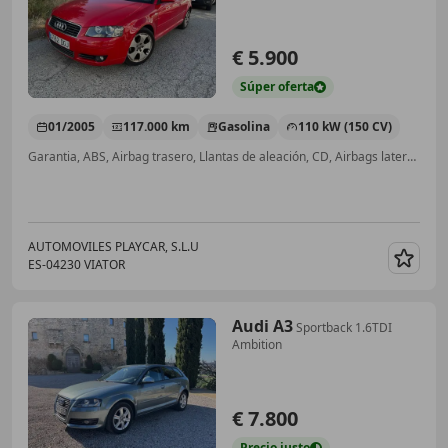
€ 5.900
Súper
oferta
01/2005
117.000 km
Gasolina
110 kW (150 CV)
Garantia, ABS, Airbag trasero, Llantas de aleación, CD, Airbags laterales
AUTOMOVILES PLAYCAR, S.L.U
ES-04230 VIATOR
Guar
Audi A3
Sportback 1.6TDI
Ambition
€ 7.800
Precio
justo