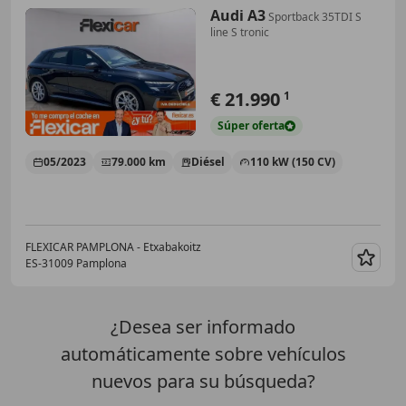
Audi A3
Sportback 35TDI S
line S tronic
€ 21.990
1
Súper
oferta
05/2023
79.000 km
Diésel
110 kW (150 CV)
FLEXICAR PAMPLONA - Etxabakoitz
ES-31009 Pamplona
Guar
¿Desea ser informado
automáticamente sobre vehículos
nuevos para su búsqueda?