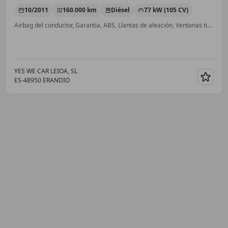
10/2011
160.000 km
Diésel
77 kW (105 CV)
Airbag del conductor, Garantia, ABS, Llantas de aleación, Ventanas tintadas, Airbags laterales, Retrovisores laterales eléctricos, Control de tracción
YES WE CAR LEIOA, SL
ES-48950 ERANDIO
Guar