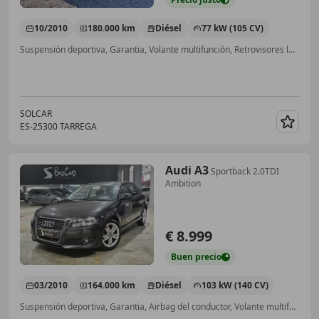
10/2010
180.000 km
Diésel
77 kW (105 CV)
Suspensión deportiva, Garantia, Volante multifunción, Retrovisores laterales eléctricos, Ventanas tintadas, Llantas de aleación, Airbags laterales, ABS
SOLCAR
ES-25300 TARREGA
Guar
Audi A3
Sportback 2.0TDI
Ambition
€ 8.999
Buen
precio
03/2010
164.000 km
Diésel
103 kW (140 CV)
Suspensión deportiva, Garantia, Airbag del conductor, Volante multifunción, Llantas de aleación, Ventanas tintadas, Inmovilizador