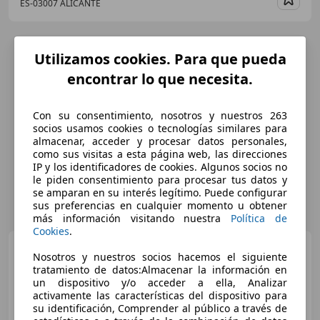
ES-03007 ALICANTE
Guar
Utilizamos cookies. Para que pueda
encontrar lo que necesita.
Con su consentimiento, nosotros y nuestros 263
socios usamos cookies o tecnologías similares para
almacenar, acceder y procesar datos personales,
como sus visitas a esta página web, las direcciones
IP y los identificadores de cookies. Algunos socios no
le piden consentimiento para procesar tus datos y
se amparan en su interés legítimo. Puede configurar
sus preferencias en cualquier momento u obtener
más información visitando nuestra
Política de
Cookies
.
Audi A3
Sportback 30 TFSI
Nosotros y nuestros socios hacemos el siguiente
81kW (110CV) S tronic
tratamiento de datos:Almacenar la información en
un dispositivo y/o acceder a ella, Analizar
activamente las características del dispositivo para
su identificación, Comprender al público a través de
€ 18.690