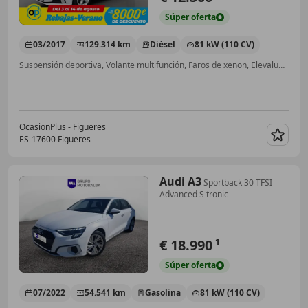
Súper
oferta
03/2017
129.314 km
Diésel
81 kW (110 CV)
Suspensión deportiva, Volante multifunción, Faros de xenon, Elevalunas eléctrico, Bluetooth, Climatizador automático, ABS, Manos libres
OcasionPlus - Figueres
ES-17600 Figueres
Guar
Audi A3
Sportback 30 TFSI
Advanced S tronic
€ 18.990
1
Súper
oferta
07/2022
54.541 km
Gasolina
81 kW (110 CV)