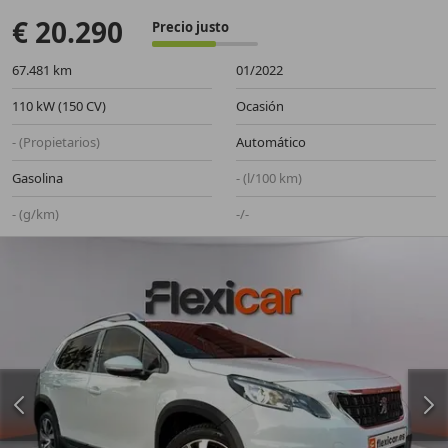
€ 20.290
Precio justo
67.481 km
01/2022
110 kW (150 CV)
Ocasión
- (Propietarios)
Automático
Gasolina
- (l/100 km)
- (g/km)
-/-