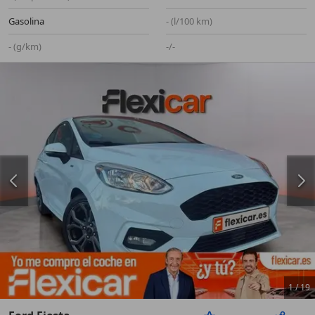
Gasolina
- (l/100 km)
- (g/km)
-/-
1
/
19