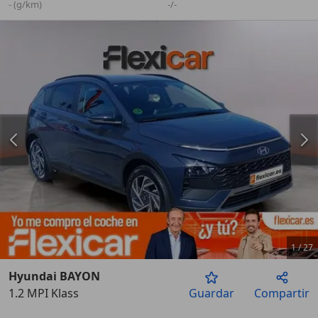
- (g/km)
-/-
1
/
27
Hyundai BAYON
1.2 MPI Klass
Guardar
Compartir
Anterior
Sigu