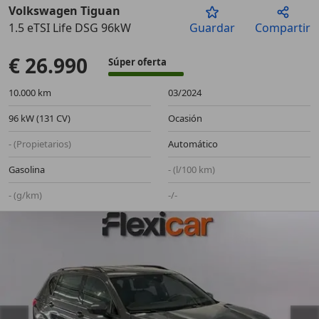
Volkswagen Tiguan
1.5 eTSI Life DSG 96kW
Guardar
Compartir
Anterior
Sigu
€ 26.990
Súper oferta
10.000 km
03/2024
96 kW (131 CV)
Ocasión
- (Propietarios)
Automático
Gasolina
- (l/100 km)
- (g/km)
-/-