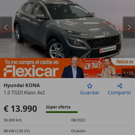
1
/
23
Hyundai KONA
1.0 TGDI Klass 4x2
Guardar
Compartir
Anterior
Sigu
€ 13.990
Súper oferta
56.000 km
08/2022
88 kW (120 CV)
Ocasión