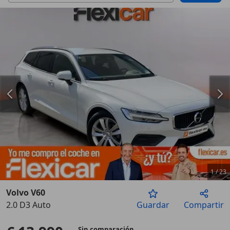
1
/
23
Volvo V60
2.0 D3 Auto
Guardar
Compartir
Anterior
Sigu
Sin comparación