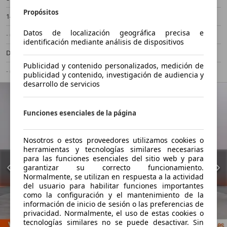
Propósitos
140 kW (190 CV)
Ocasión
Datos de localización geográfica precisa e
- (Propietarios)
Automático
identificación mediante análisis de dispositivos
Diésel
4,6 l/100 km (mixto)
Publicidad y contenido personalizados, medición de
- (g/km)
-/-
publicidad y contenido, investigación de audiencia y
desarrollo de servicios
Funciones esenciales de la página
Nosotros o estos proveedores utilizamos cookies o
herramientas y tecnologías similares necesarias
para las funciones esenciales del sitio web y para
garantizar su correcto funcionamiento.
Normalmente, se utilizan en respuesta a la actividad
del usuario para habilitar funciones importantes
como la configuración y el mantenimiento de la
información de inicio de sesión o las preferencias de
privacidad. Normalmente, el uso de estas cookies o
tecnologías similares no se puede desactivar. Sin