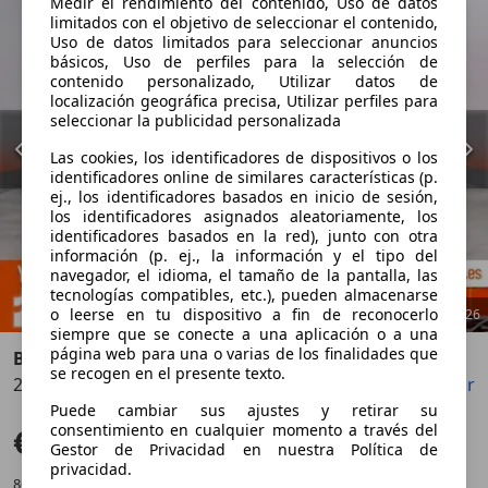
Medir el rendimiento del contenido, Uso de datos
limitados con el objetivo de seleccionar el contenido,
Uso de datos limitados para seleccionar anuncios
básicos, Uso de perfiles para la selección de
contenido personalizado, Utilizar datos de
localización geográfica precisa, Utilizar perfiles para
seleccionar la publicidad personalizada
Las cookies, los identificadores de dispositivos o los
identificadores online de similares características (p.
ej., los identificadores basados en inicio de sesión,
los identificadores asignados aleatoriamente, los
identificadores basados en la red), junto con otra
información (p. ej., la información y el tipo del
navegador, el idioma, el tamaño de la pantalla, las
tecnologías compatibles, etc.), pueden almacenarse
o leerse en tu dispositivo a fin de reconocerlo
1
/
26
siempre que se conecte a una aplicación o a una
página web para una o varias de los finalidades que
BMW 220
se recogen en el presente texto.
220dA Gran Coupé
Guardar
Compartir
Anterior
Sigu
Puede cambiar sus ajustes y retirar su
consentimiento en cualquier momento a través del
€ 26.990
Precio justo
Gestor de Privacidad en nuestra Política de
privacidad.
86.478 km
01/2021