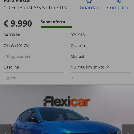
Ford Fiesta
1.0 EcoBoost S/S ST Line 100
Guardar
Compartir
Anterior
Sigu
€ 9.990
Súper oferta
34.000 km
07/2018
74 kW (101 CV)
Ocasión
- (Propietarios)
Manual
Gasolina
4,3 l/100 km (mixto)
- (g/km)
-/-