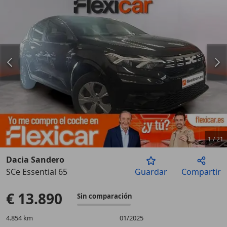
1
/
21
Dacia Sandero
SCe Essential 65
Guardar
Compartir
Anterior
Sigu
€ 13.890
Sin comparación
4.854 km
01/2025