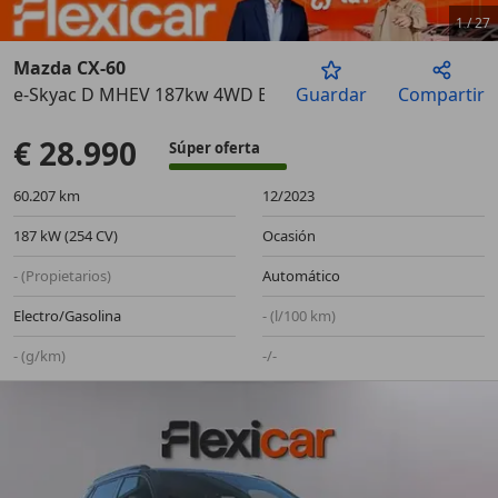
1
/
27
Mazda CX-60
e-Skyac D MHEV 187kw 4WD Exclusive-Line
Guardar
Compartir
Anterior
Sigu
€ 28.990
Súper oferta
60.207 km
12/2023
187 kW (254 CV)
Ocasión
- (Propietarios)
Automático
Electro/Gasolina
- (l/100 km)
- (g/km)
-/-