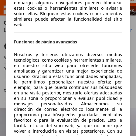
embargo, algunos navegadores pueden bloquear
estas cookies o herramientas similares o avisarle
1
/
38
sobre ellas. Bloquear estas cookies o herramientas
similares puede afectar la funcionalidad del sitio
Opel Combo
web.
Life 1.5TD S/S Selective XL AT8 130
Guardar
Compartir
Anterior
Sigu
Funciones de página avanzadas
€ 13.590
Buen precio
Nosotros y terceros utilizamos diversos medios
86.000 km
12/2018
tecnológicos, como cookies y herramientas similares,
en nuestro sitio web para ofrecerle funciones
96 kW (131 CV)
Ocasión
ampliadas y garantizar una mejor experiencia de
usuario. Gracias a estas funcionalidades ampliadas,
- (Propietarios)
Automático
le permitimos personalizar nuestra oferta; por
ejemplo, para que pueda continuar sus búsquedas
Diésel
4,3 l/100 km (mixto)
en una visita posterior, mostrarle ofertas adecuadas
en su zona o proporcionar y evaluar publicidad y
- (g/km)
-/-
mensajes personalizados. Almacenamos su
dirección de correo electrónico localmente si la
proporciona para búsquedas guardadas, vehículos
favoritos o para la evaluación de precios. Esto le
facilita el uso del sitio web, ya que no tiene que
volver a introducirla en visitas posteriores. Con su