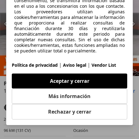
consentimiento, se transmitirá información basada
en el uso a los concesionarios con los que contacte.
Los proveedores utilizan algunas
cookies/herramientas para almacenar la información
que proporciona al realizar consultas de
financiación durante 30 días y reutilizarla
automáticamente durante este periodo para
completar nuevas consultas. Sin el uso de dichas
cookies/herramientas, estas funciones ampliadas no
se pueden utilizar total o parcialmente.
|
|
Política de privacidad
Aviso legal
Vendor List
1
/
25
Aceptar y cerrar
Peugeot 308
1.2 PureTech S&S Allure 130
Guardar
Compartir
Anterior
Sigu
Más información
€ 15.490
Súper oferta
Rechazar y cerrar
20.587 km
01/2024
96 kW (131 CV)
Ocasión