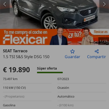
1
/
23
SEAT Tarraco
1.5 TSI S&S Style DSG 150
Guardar
Compartir
Anterior
Sigu
€ 19.890
Súper oferta
73.497 km
07/2023
110 kW (150 CV)
Ocasión
- (Propietarios)
Automático
Gasolina
- (l/100 km)