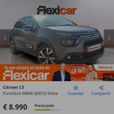
1
/
23
Citroen C3
PureTech 60KW (83CV) Shine
Guardar
Compartir
Anterior
Sigu
€ 8.990
Precio justo