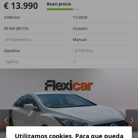
€ 13.990
Buen precio
3.940 km
11/2024
59 kW (80 CV)
Ocasión
- (Propietarios)
Manual
Gasolina
- (l/100 km)
- (g/km)
-/-
Utilizamos cookies. Para que pueda