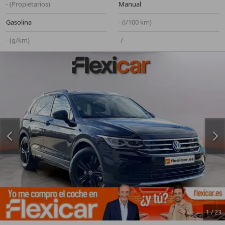
- (Propietarios)
Manual
Gasolina
- (l/100 km)
- (g/km)
-/-
1
/
23