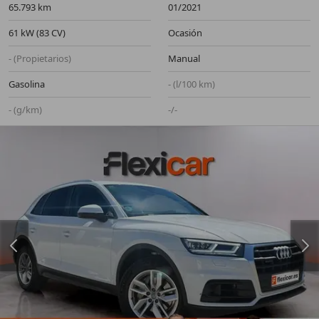
65.793 km
01/2021
61 kW (83 CV)
Ocasión
- (Propietarios)
Manual
Gasolina
- (l/100 km)
- (g/km)
-/-