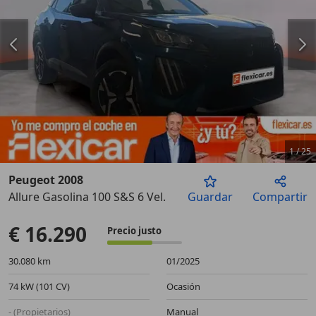
1
/
25
Peugeot 2008
Allure Gasolina 100 S&S 6 Vel. MAN
Guardar
Compartir
Anterior
Sigu
€ 16.290
Precio justo
30.080 km
01/2025
74 kW (101 CV)
Ocasión
- (Propietarios)
Manual