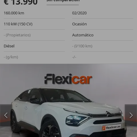
€ 13.990
160.000 km
02/2020
110 kW (150 CV)
Ocasión
- (Propietarios)
Automático
Diésel
- (l/100 km)
- (g/km)
-/-