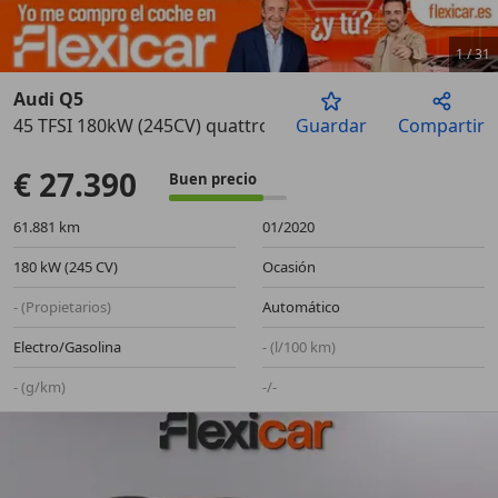
1
/
31
Audi Q5
45 TFSI 180kW (245CV) quattro S tronic
Guardar
Compartir
Anterior
Sigu
€ 27.390
Buen precio
61.881 km
01/2020
180 kW (245 CV)
Ocasión
- (Propietarios)
Automático
Electro/Gasolina
- (l/100 km)
- (g/km)
-/-