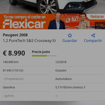
1
/
32
Peugeot 2008
1.2 PureTech S&S Crossway EAT6 110
Guardar
Compartir
Anterior
Sigu
€ 8.990
Precio justo
140.000 km
12/2018
81 kW (110 CV)
Ocasión
- (Propietarios)
Automático
Gasolina
5,7 l/100 km (mixto)
- (g/km)
-/-