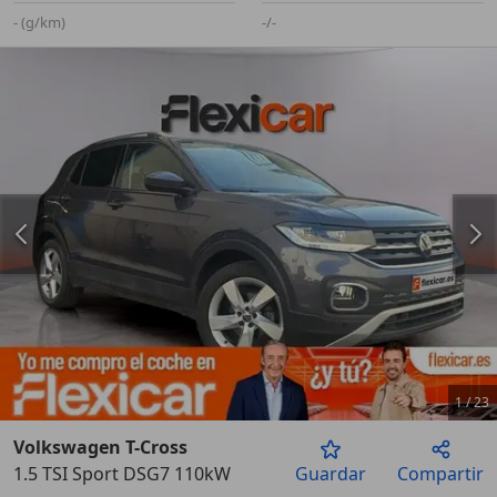
- (g/km)
-/-
1
/
23
Volkswagen T-Cross
1.5 TSI Sport DSG7 110kW
Guardar
Compartir
Anterior
Sigu