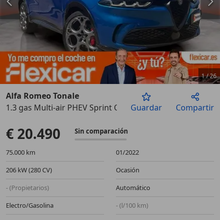
1
/
26
Alfa Romeo Tonale
1.3 gas Multi-air PHEV Sprint Q4
Guardar
Compartir
Anterior
Sigu
€ 20.490
Sin comparación
75.000 km
01/2022
206 kW (280 CV)
Ocasión
- (Propietarios)
Automático
Electro/Gasolina
- (l/100 km)