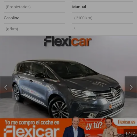
- (Propietarios)
Manual
Gasolina
- (l/100 km)
- (g/km)
-/-
1
/
27