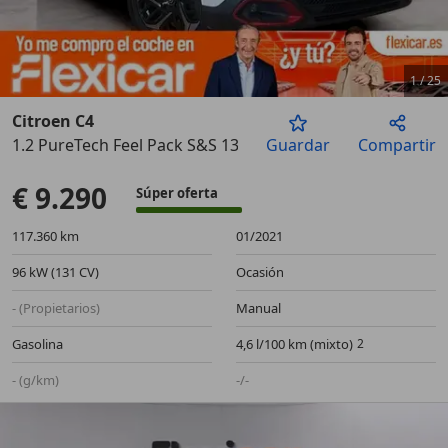
1
/
25
Citroen C4
1.2 PureTech Feel Pack S&S 130
Guardar
Compartir
Anterior
Sigu
€ 9.290
Súper oferta
117.360 km
01/2021
96 kW (131 CV)
Ocasión
- (Propietarios)
Manual
Gasolina
4,6 l/100 km (mixto)
- (g/km)
-/-