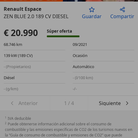
Renault Espace
ZEN BLUE 2.0 189 CV DIESEL
Guardar
Compartir
Anterior
Sigu
€ 20.990
Súper oferta
68.746 km
09/2021
139 kW (189 CV)
Ocasión
- (Propietarios)
Automático
Diésel
- (l/100 km)
- (g/km)
-/-
Anterior
1
/
4
Siguiente
1
IVA deducible
2
Puede obtenerse información adicional sobre el consumo de
combustible y las emisiones específicas de CO2 de los turismos nuevos en
la “Guía de consumo de combustible y emisiones de CO2” que puede