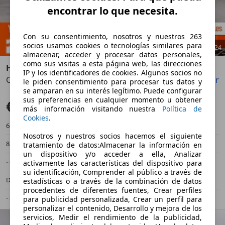
encontrar lo que necesita.
Con su consentimiento, nosotros y nuestros 263
socios usamos cookies o tecnologías similares para
1
/
24
almacenar, acceder y procesar datos personales,
como sus visitas a esta página web, las direcciones
Hyundai i40
IP y los identificadores de cookies. Algunos socios no
CW 1.7 CRDi 115cv BlueDrive Tecno
Guardar
Compartir
Anterior
Sigu
le piden consentimiento para procesar tus datos y
se amparan en su interés legítimo. Puede configurar
sus preferencias en cualquier momento u obtener
€ 10.390
Súper oferta
más información visitando nuestra
Política de
Cookies
.
68.000 km
01/2016
Nosotros y nuestros socios hacemos el siguiente
85 kW (116 CV)
Ocasión
tratamiento de datos:Almacenar la información en
un dispositivo y/o acceder a ella, Analizar
- (Propietarios)
Manual
activamente las características del dispositivo para
su identificación, Comprender al público a través de
Diésel
- (l/100 km)
estadísticas o a través de la combinación de datos
procedentes de diferentes fuentes, Crear perfiles
- (g/km)
-/-
para publicidad personalizada, Crear un perfil para
personalizar el contenido, Desarrollo y mejora de los
servicios, Medir el rendimiento de la publicidad,