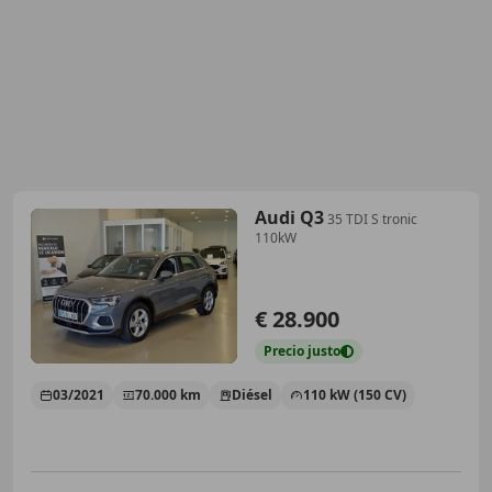
Audi Q3
35 TDI S tronic
110kW
€ 28.900
Precio
justo
03/2021
70.000 km
Diésel
110 kW (150 CV)