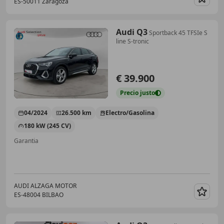
ES-50011 Zaragoza
Guar
Audi Q3
Sportback 45 TFSIe S
line S-tronic
€ 39.900
Precio
justo
04/2024
26.500 km
Electro/Gasolina
180 kW (245 CV)
Garantia
AUDI ALZAGA MOTOR
ES-48004 BILBAO
Guar