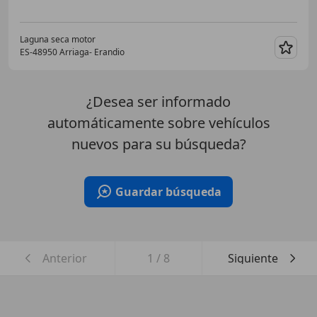
Laguna seca motor
ES-48950 Arriaga- Erandio
Guar
¿Desea ser informado
automáticamente sobre vehículos
nuevos para su búsqueda?
Guardar búsqueda
Anterior
1
/
8
Siguiente