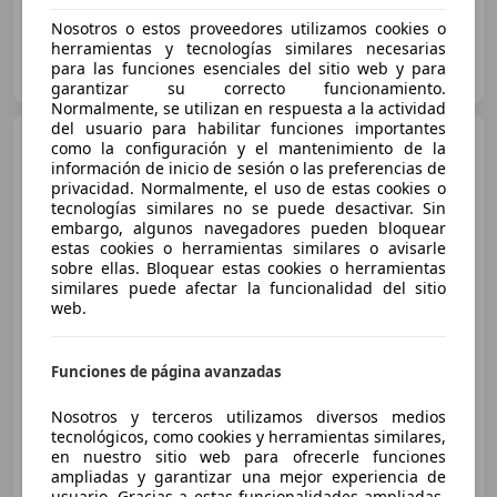
Nosotros o estos proveedores utilizamos cookies o
herramientas y tecnologías similares necesarias
AUDI ALZAGA MOTOR - VITORIA
para las funciones esenciales del sitio web y para
ES-01007 Vitoria-Gasteiz
Guar
garantizar su correcto funcionamiento.
Normalmente, se utilizan en respuesta a la actividad
del usuario para habilitar funciones importantes
Audi Q3
45 TFSIe S-tronic
como la configuración y el mantenimiento de la
información de inicio de sesión o las preferencias de
privacidad. Normalmente, el uso de estas cookies o
tecnologías similares no se puede desactivar. Sin
embargo, algunos navegadores pueden bloquear
€ 18.450
estas cookies o herramientas similares o avisarle
sobre ellas. Bloquear estas cookies o herramientas
Súper
oferta
similares puede afectar la funcionalidad del sitio
web.
06/2022
187.330 km
Electro/Gasolina
180 kW (245 CV)
Funciones de página avanzadas
Nosotros y terceros utilizamos diversos medios
tecnológicos, como cookies y herramientas similares,
CSV MOTOR BILBAO
en nuestro sitio web para ofrecerle funciones
ES-48950 Vizcaya
ampliadas y garantizar una mejor experiencia de
Guar
usuario. Gracias a estas funcionalidades ampliadas,