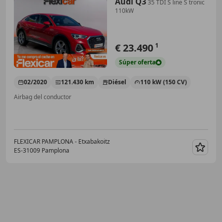
Audi Q3
35 TDI S line S tronic
110kW
€ 23.490
1
Súper
oferta
02/2020
121.430 km
Diésel
110 kW (150 CV)
Airbag del conductor
FLEXICAR PAMPLONA - Etxabakoitz
ES-31009 Pamplona
Guar