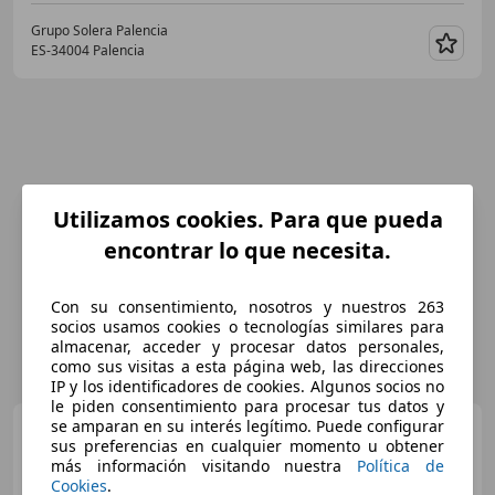
Grupo Solera Palencia
ES-34004 Palencia
Guar
Utilizamos cookies. Para que pueda
encontrar lo que necesita.
Con su consentimiento, nosotros y nuestros 263
socios usamos cookies o tecnologías similares para
almacenar, acceder y procesar datos personales,
como sus visitas a esta página web, las direcciones
IP y los identificadores de cookies. Algunos socios no
le piden consentimiento para procesar tus datos y
se amparan en su interés legítimo. Puede configurar
Audi Q3
Sportback 40 TDI S
sus preferencias en cualquier momento u obtener
line quattro S tronic 147kW
más información visitando nuestra
Política de
Cookies
.