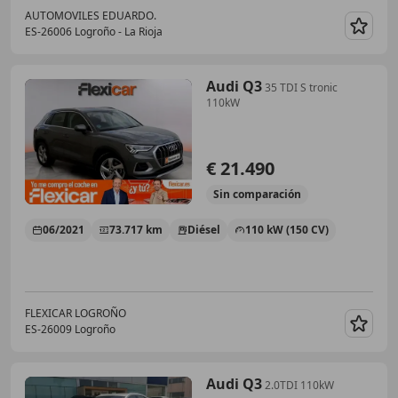
AUTOMOVILES EDUARDO.
ES-26006 Logroño - La Rioja
Guar
Audi Q3
35 TDI S tronic
110kW
€ 21.490
Sin
comparación
06/2021
73.717 km
Diésel
110 kW (150 CV)
FLEXICAR LOGROÑO
ES-26009 Logroño
Guar
Audi Q3
2.0TDI 110kW