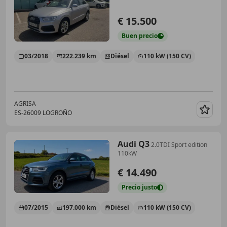
€ 15.500
Buen
precio
03/2018
222.239 km
Diésel
110 kW (150 CV)
AGRISA
ES-26009 LOGROÑO
Guar
Audi Q3
2.0TDI Sport edition
110kW
€ 14.490
Precio
justo
07/2015
197.000 km
Diésel
110 kW (150 CV)