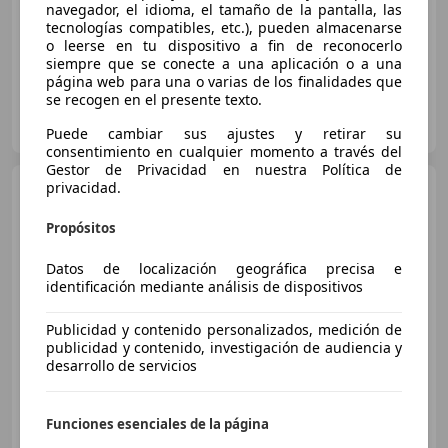
navegador, el idioma, el tamaño de la pantalla, las
05/2022
161.000 km
Diésel
110 kW (150 CV)
tecnologías compatibles, etc.), pueden almacenarse
o leerse en tu dispositivo a fin de reconocerlo
siempre que se conecte a una aplicación o a una
página web para una o varias de los finalidades que
se recogen en el presente texto.
Grupo Solera Palencia
ES-34004 Palencia
Guar
Puede cambiar sus ajustes y retirar su
consentimiento en cualquier momento a través del
Gestor de Privacidad en nuestra Política de
Audi Q3
privacidad.
45 TFSIe Advanced S-
tronic
Propósitos
Datos de localización geográfica precisa e
€ 43.900
identificación mediante análisis de dispositivos
Sin
comparación
Publicidad y contenido personalizados, medición de
publicidad y contenido, investigación de audiencia y
10/2024
25.000 km
Electro/Gasolina
desarrollo de servicios
180 kW (245 CV)
Garantia
Funciones esenciales de la página