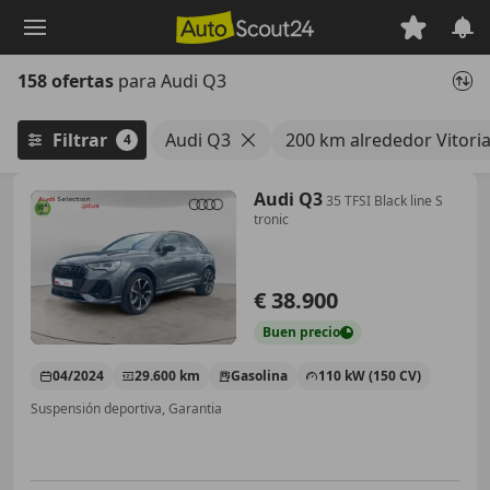
Saltar
al
contenido
158 ofertas
para Audi Q3
principal
Filtrar
Audi Q3
200 km alrededor Vitoria
4
Audi Q3
35 TFSI Black line S
tronic
€ 38.900
Buen
precio
04/2024
29.600 km
Gasolina
110 kW (150 CV)
Suspensión deportiva, Garantia