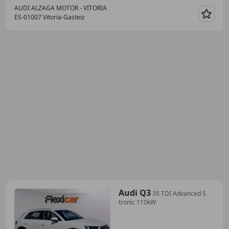
AUDI ALZAGA MOTOR - VITORIA
ES-01007 Vitoria-Gasteiz
Guar
Audi Q3
35 TDI Advanced S
tronic 110kW