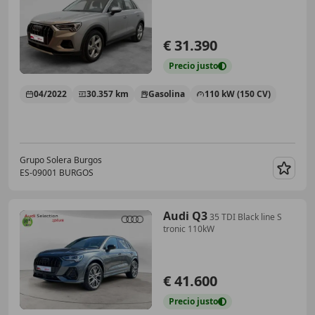
€ 31.390
Precio
justo
04/2022
30.357 km
Gasolina
110 kW (150 CV)
Grupo Solera Burgos
ES-09001 BURGOS
Guar
Audi Q3
35 TDI Black line S
tronic 110kW
€ 41.600
Precio
justo