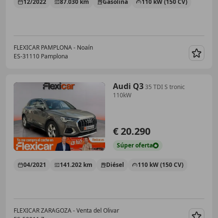
12/2022
87.030 km
Gasolina
110 kW (150 CV)
FLEXICAR PAMPLONA - Noaín
ES-31110 Pamplona
Guar
Audi Q3
35 TDI S tronic
110kW
€ 20.290
Súper
oferta
04/2021
141.202 km
Diésel
110 kW (150 CV)
FLEXICAR ZARAGOZA - Venta del Olivar