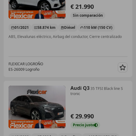
€ 21.990
Sin
comparación
01/2021
58.874 km
Diésel
110 kW (150 CV)
ABS, Elevalunas eléctrico, Airbag del conductor, Cierre centralizado
FLEXICAR LOGROÑO
ES-26009 Logroño
Guar
Audi Q3
35 TFSI Black line S
tronic
€ 29.990
Precio
justo