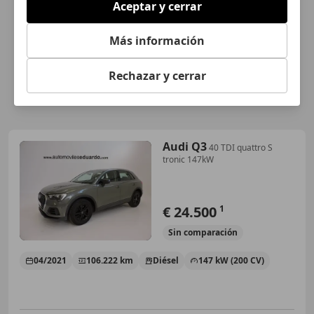
Aceptar y cerrar
Más información
Rechazar y cerrar
Audi Q3
40 TDI quattro S
tronic 147kW
€ 24.500
1
Sin
comparación
04/2021
106.222 km
Diésel
147 kW (200 CV)