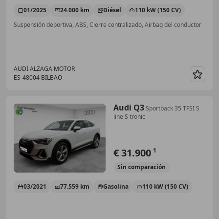
01/2025
24.000 km
Diésel
110 kW (150 CV)
Suspensión deportiva, ABS, Cierre centralizado, Airbag del conductor
AUDI ALZAGA MOTOR
ES-48004 BILBAO
Guar
Audi Q3
Sportback 35 TFSI S
line S tronic
€ 31.900
1
Sin
comparación
03/2021
77.559 km
Gasolina
110 kW (150 CV)