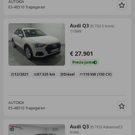
AUTOKIA
ES-48510 Trapagaran
Guar
Audi Q3
35 TDI S tronic
110kW
€ 27.901
Precio
justo
12/2021
87.525 km
Diésel
110 kW (150 CV)
AUTOKIA
ES-48510 Trapagaran
Guar
Audi Q3
35 TFSI Advanced S
tronic