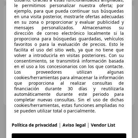
le permitimos personalizar nuestra oferta; por
ejemplo, para que pueda continuar sus búsquedas
Audi Q3
35 TDI S tronic
en una visita posterior, mostrarle ofertas adecuadas
110kW
en su zona o proporcionar y evaluar publicidad y
mensajes personalizados. Almacenamos su
dirección de correo electrónico localmente si la
proporciona para búsquedas guardadas, vehículos
€ 20.490
1
favoritos o para la evaluación de precios. Esto le
facilita el uso del sitio web, ya que no tiene que
Sin
comparación
volver a introducirla en visitas posteriores. Con su
consentimiento, se transmitirá información basada
12/2021
119.977 km
Diésel
110 kW (150 CV)
en el uso a los concesionarios con los que contacte.
Los proveedores utilizan algunas
cookies/herramientas para almacenar la información
que proporciona al realizar consultas de
financiación durante 30 días y reutilizarla
FLEXICAR BILBAO - Iurreta
automáticamente durante este periodo para
ES-48215 IURRETA
Guar
completar nuevas consultas. Sin el uso de dichas
cookies/herramientas, estas funciones ampliadas no
se pueden utilizar total o parcialmente.
|
|
Política de privacidad
Aviso legal
Vendor List