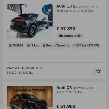
Audi Q3
Sportback e-hybrid
Progressive S tronic 200kW
€ 57.890
1
Sin
comparación
07/2026
12 km
Electro/Gasolina
200 kW (272 CV)
INARDI AUTOMOVILES, S.L.
ES-8201 SABADELL
Guar
Audi Q3
Sportback 2.0 TDI S
line S tronic 110kW
€ 61.900