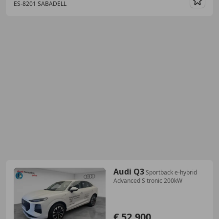
ES-8201 SABADELL
Guar
Audi Q3
Sportback e-hybrid
Advanced S tronic 200kW
€ 52.900