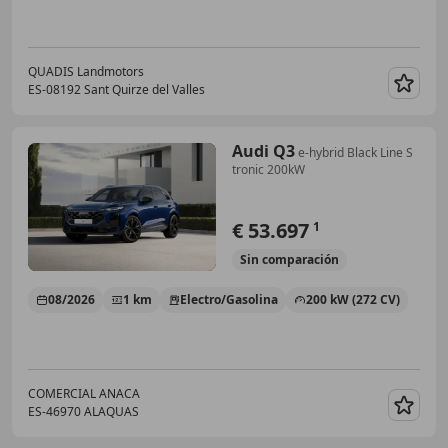
QUADIS Landmotors
ES-08192 Sant Quirze del Valles
Guar
Audi Q3
e-hybrid Black Line S
tronic 200kW
€ 53.697
1
Sin
comparación
08/2026
1 km
Electro/Gasolina
200 kW (272 CV)
COMERCIAL ANACA
ES-46970 ALAQUAS
Guar