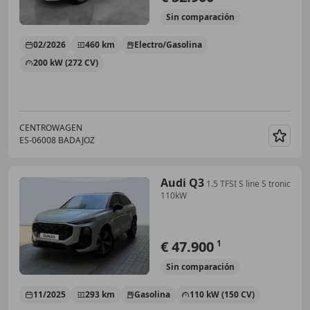
Sin
comparación
02/2026
460 km
Electro/Gasolina
200 kW (272 CV)
CENTROWAGEN
ES-06008 BADAJOZ
Guar
Audi Q3
1.5 TFSI S line S tronic
110kW
€ 47.900
1
Sin
comparación
11/2025
293 km
Gasolina
110 kW (150 CV)