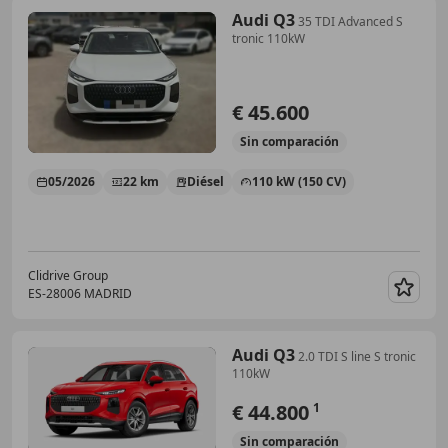
Audi Q3
35 TDI Advanced S
tronic 110kW
€ 45.600
Sin
comparación
05/2026
22 km
Diésel
110 kW (150 CV)
Clidrive Group
ES-28006 MADRID
Guar
Audi Q3
2.0 TDI S line S tronic
110kW
€ 44.800
1
Sin
comparación