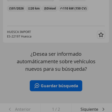
01/2026
20 km
Diésel
110 kW (150 CV)
HUESCA IMPORT
ES-22197 Huesca
Guar
¿Desea ser informado
automáticamente sobre vehículos
nuevos para su búsqueda?
Guardar búsqueda
Anterior
1
/
2
Siguiente