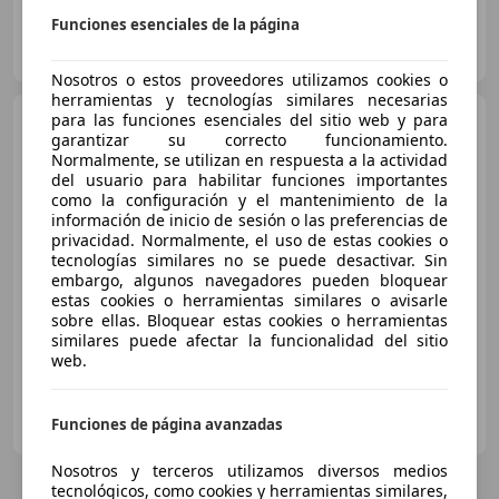
Funciones esenciales de la página
COMERCIAL ANACA
ES-46970 ALAQUAS
Guar
Nosotros o estos proveedores utilizamos cookies o
herramientas y tecnologías similares necesarias
Audi Q3
para las funciones esenciales del sitio web y para
Sportback 1.5 TFSI
garantizar su correcto funcionamiento.
Black line S tronic 110kW
Normalmente, se utilizan en respuesta a la actividad
del usuario para habilitar funciones importantes
como la configuración y el mantenimiento de la
€ 57.990
información de inicio de sesión o las preferencias de
1
privacidad. Normalmente, el uso de estas cookies o
Sin
comparación
tecnologías similares no se puede desactivar. Sin
embargo, algunos navegadores pueden bloquear
estas cookies o herramientas similares o avisarle
07/2026
12 km
Gasolina
110 kW (150 CV)
sobre ellas. Bloquear estas cookies o herramientas
similares puede afectar la funcionalidad del sitio
web.
INARDI AUTOMOVILES, S.L.
Funciones de página avanzadas
ES-8201 SABADELL
Guar
Nosotros y terceros utilizamos diversos medios
tecnológicos, como cookies y herramientas similares,