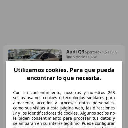
Audi Q3
Sportback 1.5 TFSI S
line S tronic 110kW
Utilizamos cookies. Para que pueda
€ 62.975
1
encontrar lo que necesita.
Sin
comparación
Con su consentimiento, nosotros y nuestros 263
05/2026
10 km
Gasolina
110 kW (150 CV)
socios usamos cookies o tecnologías similares para
almacenar, acceder y procesar datos personales,
como sus visitas a esta página web, las direcciones
IP y los identificadores de cookies. Algunos socios no
le piden consentimiento para procesar tus datos y
AUTO MÜLLER
se amparan en su interés legítimo. Puede configurar
ES-08026 BARCELONA
Guar