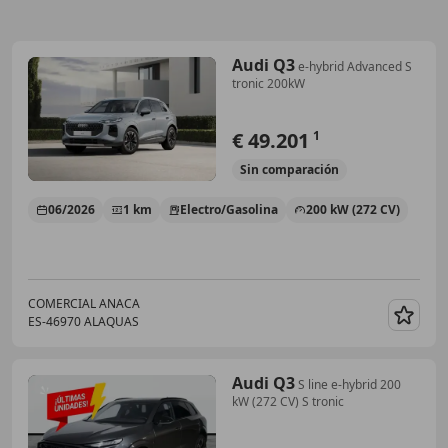
Audi Q3
e-hybrid Advanced S
tronic 200kW
€ 49.201
1
Sin
comparación
06/2026
1 km
Electro/Gasolina
200 kW (272 CV)
COMERCIAL ANACA
ES-46970 ALAQUAS
Guar
Audi Q3
S line e-hybrid 200
kW (272 CV) S tronic