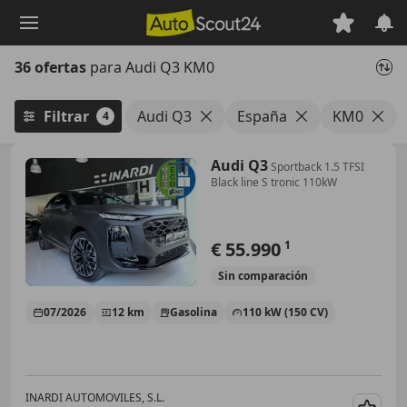
Saltar
al
contenido
36 ofertas
para Audi Q3 KM0
principal
Filtrar
Audi Q3
España
KM0
4
Audi Q3
Sportback 1.5 TFSI
Black line S tronic 110kW
€ 55.990
1
Sin
comparación
07/2026
12 km
Gasolina
110 kW (150 CV)
INARDI AUTOMOVILES, S.L.