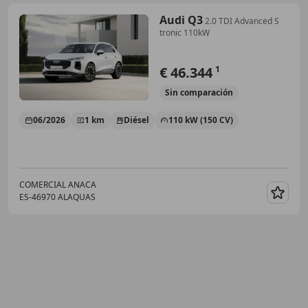
Audi Q3
2.0 TDI Advanced S
tronic 110kW
€ 46.344
1
Sin
comparación
06/2026
1 km
Diésel
110 kW (150 CV)
COMERCIAL ANACA
ES-46970 ALAQUAS
Guar