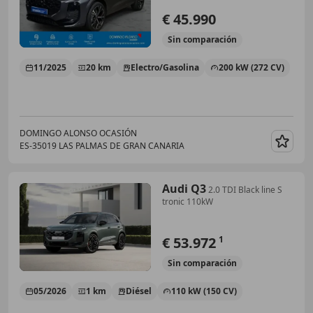
€ 45.990
Sin
comparación
11/2025
20 km
Electro/Gasolina
200 kW (272 CV)
DOMINGO ALONSO OCASIÓN
ES-35019 LAS PALMAS DE GRAN CANARIA
Guar
Audi Q3
2.0 TDI Black line S
tronic 110kW
€ 53.972
1
Sin
comparación
05/2026
1 km
Diésel
110 kW (150 CV)