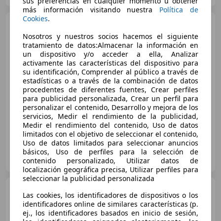
sus preferencias en cualquier momento u obtener
más información visitando nuestra
Política de
Cookies
.
Audi Q3
Sportback e-hybrid
Progressive S tronic 200kW
Nosotros y nuestros socios hacemos el siguiente
tratamiento de datos:Almacenar la información en
un dispositivo y/o acceder a ella, Analizar
activamente las características del dispositivo para
€ 57.890
1
su identificación, Comprender al público a través de
estadísticas o a través de la combinación de datos
Sin
comparación
procedentes de diferentes fuentes, Crear perfiles
para publicidad personalizada, Crear un perfil para
07/2026
12 km
Electro/Gasolina
200 kW (272 CV)
personalizar el contenido, Desarrollo y mejora de los
servicios, Medir el rendimiento de la publicidad,
Medir el rendimiento del contenido, Uso de datos
limitados con el objetivo de seleccionar el contenido,
Uso de datos limitados para seleccionar anuncios
INARDI AUTOMOVILES, S.L.
básicos, Uso de perfiles para la selección de
ES-8201 SABADELL
Guar
contenido personalizado, Utilizar datos de
localización geográfica precisa, Utilizar perfiles para
seleccionar la publicidad personalizada
Audi Q3
e-hybrid Business S
Las cookies, los identificadores de dispositivos o los
tronic 200kW
identificadores online de similares características (p.
ej., los identificadores basados en inicio de sesión,
€ 45.729
1