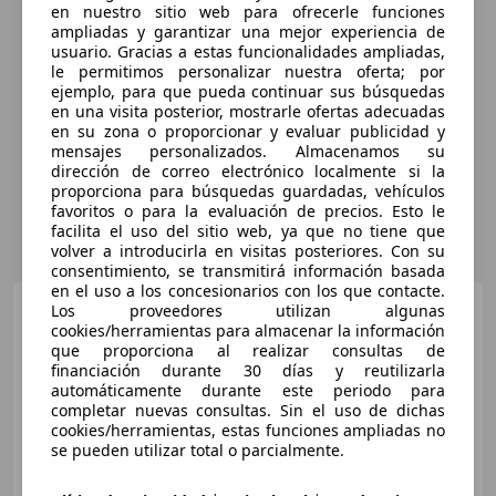
en nuestro sitio web para ofrecerle funciones
ampliadas y garantizar una mejor experiencia de
usuario. Gracias a estas funcionalidades ampliadas,
le permitimos personalizar nuestra oferta; por
ejemplo, para que pueda continuar sus búsquedas
en una visita posterior, mostrarle ofertas adecuadas
en su zona o proporcionar y evaluar publicidad y
mensajes personalizados. Almacenamos su
dirección de correo electrónico localmente si la
proporciona para búsquedas guardadas, vehículos
favoritos o para la evaluación de precios. Esto le
facilita el uso del sitio web, ya que no tiene que
volver a introducirla en visitas posteriores. Con su
consentimiento, se transmitirá información basada
en el uso a los concesionarios con los que contacte.
Audi Q3
2.0 TDI Black line S
Los proveedores utilizan algunas
tronic 110kW
cookies/herramientas para almacenar la información
que proporciona al realizar consultas de
financiación durante 30 días y reutilizarla
€ 51.441
1
automáticamente durante este periodo para
completar nuevas consultas. Sin el uso de dichas
Sin
comparación
cookies/herramientas, estas funciones ampliadas no
se pueden utilizar total o parcialmente.
06/2026
1 km
Diésel
110 kW (150 CV)