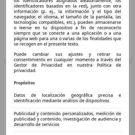
los identificadores asignados aleatoriamente, los
identificadores basados en la red), junto con otra
Sin
comparación
información (p. ej., la información y el tipo del
navegador, el idioma, el tamaño de la pantalla, las
06/2026
1 km
Electro/Gasolina
200 kW (272 CV)
tecnologías compatibles, etc.), pueden almacenarse
o leerse en tu dispositivo a fin de reconocerlo
siempre que se conecte a una aplicación o a una
página web para una o varias de los finalidades que
se recogen en el presente texto.
COMERCIAL ANACA
ES-46970 ALAQUAS
Guar
Puede cambiar sus ajustes y retirar su
consentimiento en cualquier momento a través del
Gestor de Privacidad en nuestra Política de
Audi Q3
privacidad.
e-hybrid Advanced S
tronic 200kW
Propósitos
€ 50.851
1
Datos de localización geográfica precisa e
identificación mediante análisis de dispositivos
Sin
comparación
Publicidad y contenido personalizados, medición de
06/2026
1 km
Electro/Gasolina
200 kW (272 CV)
publicidad y contenido, investigación de audiencia y
desarrollo de servicios