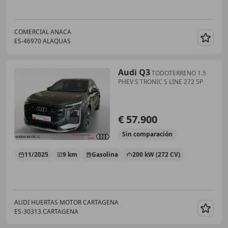
COMERCIAL ANACA
ES-46970 ALAQUAS
Guar
Audi Q3
TODOTERRENO 1.5
PHEV S TRONIC S LINE 272 5P
€ 57.900
Sin
comparación
11/2025
9 km
Gasolina
200 kW (272 CV)
AUDI HUERTAS MOTOR CARTAGENA
ES-30313 CARTAGENA
Guar