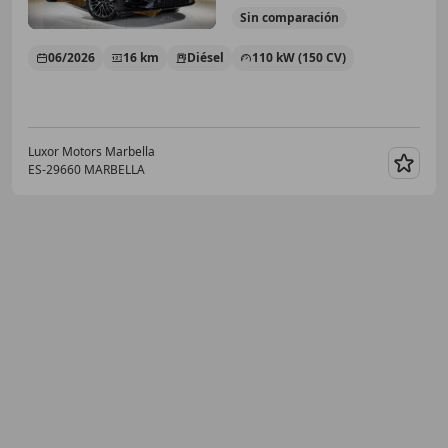
Sin
comparación
06/2026
16 km
Diésel
110 kW (150 CV)
Luxor Motors Marbella
ES-29660 MARBELLA
Guar