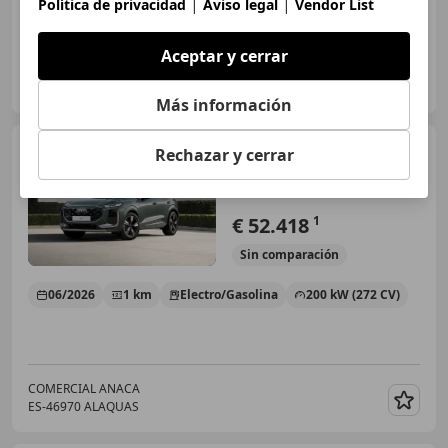
|
|
Política de privacidad
Aviso legal
Vendor List
Aceptar y cerrar
COMERCIAL ANACA
ES-46970 ALAQUAS
Guar
Más información
Audi Q3
e-hybrid S Line S
Rechazar y cerrar
tronic 200kW
€ 52.418
1
Sin
comparación
06/2026
1 km
Electro/Gasolina
200 kW (272 CV)
COMERCIAL ANACA
ES-46970 ALAQUAS
Guar