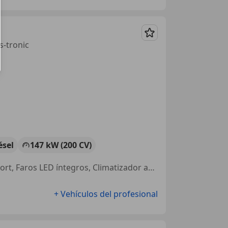
Guardar
s-tronic
ésel
147 kW (200 CV)
Asientos deportivos, Deflector, Portón trasero électrique, Paquete Sport, Faros LED íntegros, Climatizador automático, 2 zonas, Reposabrazos, Salpicadero completamente digital
+ Vehículos del profesional