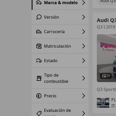
Audi Q3
Marca & modelo
Versión
Audi Q
Q3 I 2019
Carrocería
Matriculación
Estado
Tipo de
20
combustible
Q3 Sportb
Precio
PL
IT
Evaluación de