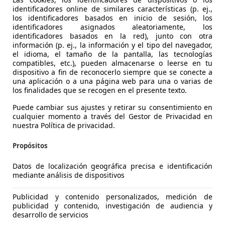
identificadores online de similares características (p. ej.,
los identificadores basados en inicio de sesión, los
identificadores asignados aleatoriamente, los
identificadores basados en la red), junto con otra
información (p. ej., la información y el tipo del navegador,
el idioma, el tamaño de la pantalla, las tecnologías
compatibles, etc.), pueden almacenarse o leerse en tu
dispositivo a fin de reconocerlo siempre que se conecte a
una aplicación o a una página web para una o varias de
los finalidades que se recogen en el presente texto.
3
Puede cambiar sus ajustes y retirar su consentimiento en
 Sportback Sportback 35 2.0 tdi Business Plus s-tronic
cualquier momento a través del Gestor de Privacidad en
nuestra Política de privacidad.
€ 26.500
1
Propósitos
Datos de localización geográfica precisa e identificación
mediante análisis de dispositivos
Publicidad y contenido personalizados, medición de
publicidad y contenido, investigación de audiencia y
04/2022
112.269 km
Di
desarrollo de servicios