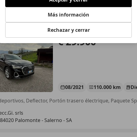
Más información
3
 Sportback Sportback 40 2.0 tdi S line edition quattro 200cv 
Rechazar y cerrar
€ 29.900
08/2021
110.000 km
Di
cc.Gi. srls
-84020 Palomonte - Salerno - SA