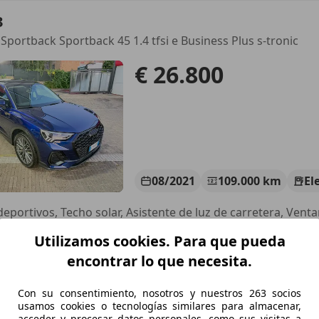
3
 Sportback Sportback 45 1.4 tfsi e Business Plus s-tronic
€ 26.800
08/2021
109.000 km
El
Utilizamos cookies. Para que pueda
 srls
 Roma
encontrar lo que necesita.
Con su consentimiento, nosotros y nuestros 263 socios
3
usamos cookies o tecnologías similares para almacenar,
acceder y procesar datos personales, como sus visitas a