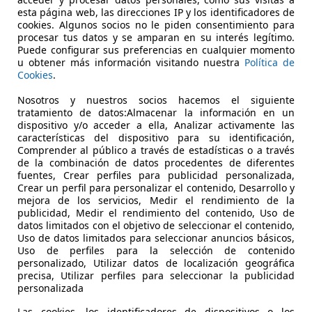
ack 35 TDi S tronic / 2019 / 129 000km /
esta página web, las direcciones IP y los identificadores de
cookies. Algunos socios no le piden consentimiento para
€ 19.950
procesar tus datos y se amparan en su interés legítimo.
Puede configurar sus preferencias en cualquier momento
u obtener más información visitando nuestra
Política de
Cookies
.
Nosotros y nuestros socios hacemos el siguiente
tratamiento de datos:Almacenar la información en un
dispositivo y/o acceder a ella, Analizar activamente las
10/2019
129.000 km
Di
características del dispositivo para su identificación,
Comprender al público a través de estadísticas o a través
de la combinación de datos procedentes de diferentes
fuentes, Crear perfiles para publicidad personalizada,
Crear un perfil para personalizar el contenido, Desarrollo y
V
mejora de los servicios, Medir el rendimiento de la
Ardooie
publicidad, Medir el rendimiento del contenido, Uso de
datos limitados con el objetivo de seleccionar el contenido,
Uso de datos limitados para seleccionar anuncios básicos,
Uso de perfiles para la selección de contenido
personalizado, Utilizar datos de localización geográfica
precisa, Utilizar perfiles para seleccionar la publicidad
personalizada
Las cookies, los identificadores de dispositivos o los