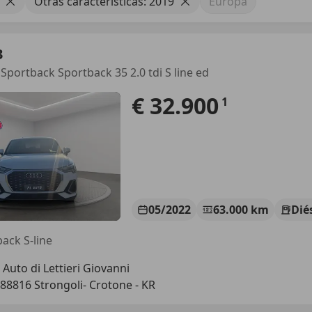
Otras características: 2019
Europa
3
 Sportback Sportback 35 2.0 tdi S line ed
€ 32.900
1
05/2022
63.000 km
Dié
ack S-line
 Auto di Lettieri Giovanni
-88816 Strongoli- Crotone - KR