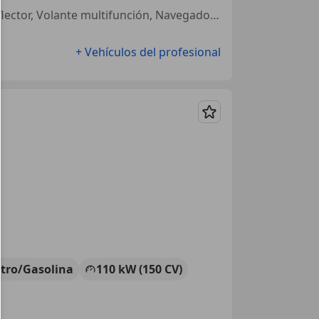
Portón trasero électrique, Ventanas tintadas, Faros LED íntegros, Deflector, Volante multifunción, Navegador, Sensor de aparcamiento delantero, Control de distancia
+ Vehículos del profesional
Guardar
ctro/Gasolina
110 kW (150 CV)