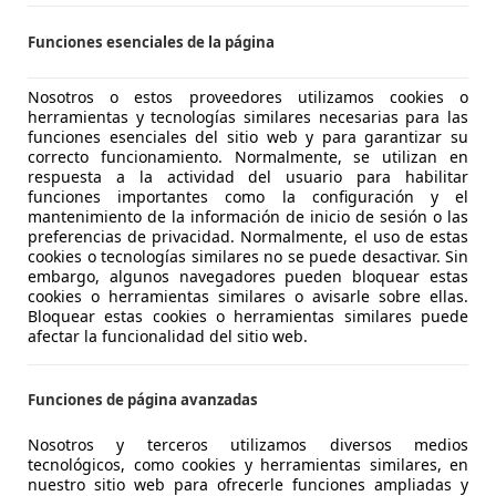
Funciones esenciales de la página
rl
Massa di Somma - Napoli - NA
Nosotros o estos proveedores utilizamos cookies o
herramientas y tecnologías similares necesarias para las
funciones esenciales del sitio web y para garantizar su
correcto funcionamiento. Normalmente, se utilizan en
3
respuesta a la actividad del usuario para habilitar
funciones importantes como la configuración y el
45 1.4 tfsi e S line edition s-tronic
mantenimiento de la información de inicio de sesión o las
preferencias de privacidad. Normalmente, el uso de estas
€ 27.900
cookies o tecnologías similares no se puede desactivar. Sin
embargo, algunos navegadores pueden bloquear estas
cookies o herramientas similares o avisarle sobre ellas.
Bloquear estas cookies o herramientas similares puede
afectar la funcionalidad del sitio web.
Funciones de página avanzadas
03/2022
63.000 km
Ele
Nosotros y terceros utilizamos diversos medios
tecnológicos, como cookies y herramientas similares, en
UTO SENZA RISCHI! PROVALA 14 GG!
nuestro sitio web para ofrecerle funciones ampliadas y