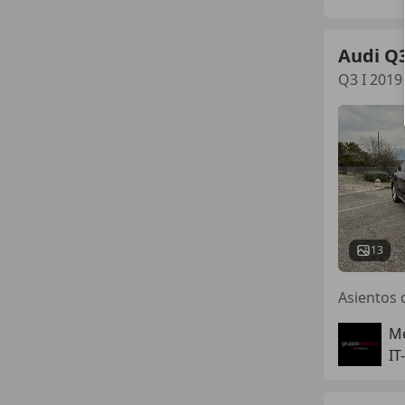
Audi Q
Q3 I 2019
13
Me
IT