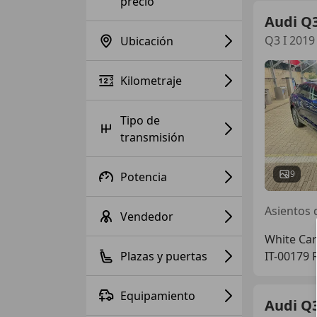
precio
Audi Q
Q3 I 2019
Ubicación
Kilometraje
Tipo de
transmisión
9
Potencia
Vendedor
White Car
Plazas y puertas
IT-00179
Equipamiento
Audi Q