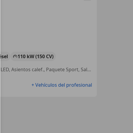
ésel
110 kW (150 CV)
Asientos deportivos, Garantia, Suspensión deportiva, Isofix, Faros de LED, Asientos calef., Paquete Sport, Salpicadero completamente digital
+ Vehículos del profesional