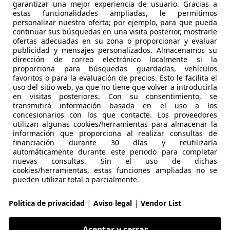
garantizar una mejor experiencia de usuario. Gracias a
eylease Srl
estas funcionalidades ampliadas, le permitimos
-03100 Frosinone - FR
personalizar nuestra oferta; por ejemplo, para que pueda
continuar sus búsquedas en una visita posterior, mostrarle
ofertas adecuadas en su zona o proporcionar y evaluar
publicidad y mensajes personalizados. Almacenamos su
3
dirección de correo electrónico localmente si la
rtback Sportback 35 2.0 tdi S line edition s-tronic
proporciona para búsquedas guardadas, vehículos
favoritos o para la evaluación de precios. Esto le facilita el
uso del sitio web, ya que no tiene que volver a introducirla
€ 40.900
1
en visitas posteriores. Con su consentimiento, se
transmitirá información basada en el uso a los
concesionarios con los que contacte. Los proveedores
utilizan algunas cookies/herramientas para almacenar la
información que proporciona al realizar consultas de
financiación durante 30 días y reutilizarla
automáticamente durante este periodo para completar
nuevas consultas. Sin el uso de dichas
01/2025
20.000 km
Dié
cookies/herramientas, estas funciones ampliadas no se
pueden utilizar total o parcialmente.
promozioni esclusive sul nostro sito!
|
|
Política de privacidad
Aviso legal
Vendor List
iraldo & Autoin Srl
-35129 Padova - PD
Aceptar y cerrar