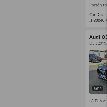
Car Doc s
IT-80040 
Audi Q
Q3 I 2019 
14
LA TUA A