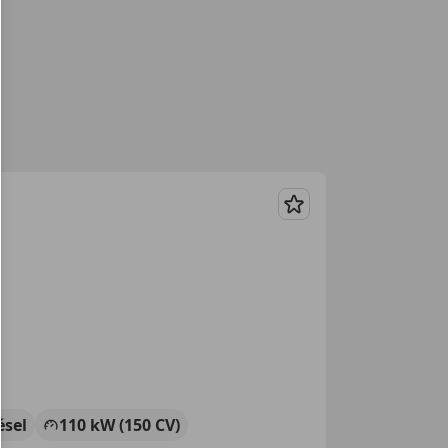
Guardar
ésel
110 kW (150 CV)