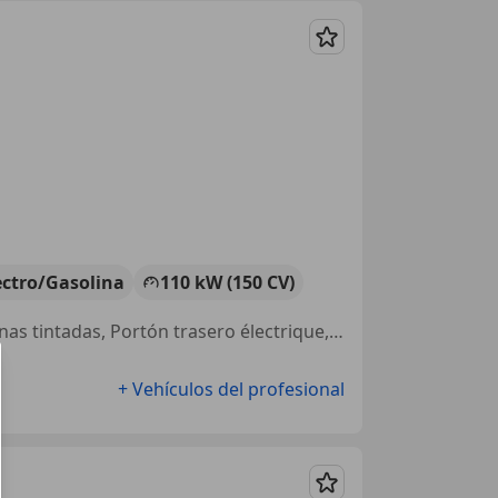
Guardar
ectro/Gasolina
110 kW (150 CV)
Asientos deportivos, Techo solar, Asistente de luz de carretera, Ventanas tintadas, Portón trasero électrique, Climatizador automático, 2 zonas, Faros LED íntegros, Bluetooth
+ Vehículos del profesional
Guardar