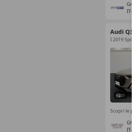
Gr
IT
Audi Q
I 2019 Spo
21
Scopri le 
Gh
IT