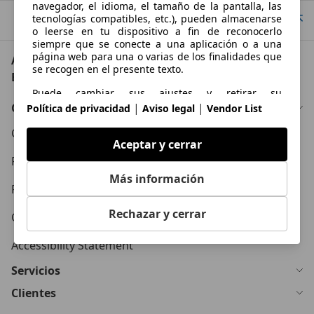
navegador, el idioma, el tamaño de la pantalla, las
tecnologías compatibles, etc.), pueden almacenarse
Ir arriba
o leerse en tu dispositivo a fin de reconocerlo
siempre que se conecte a una aplicación o a una
página web para una o varias de los finalidades que
AutoScout24: el mayor mercado de automoción de
se recogen en el presente texto.
Europa
Puede cambiar sus ajustes y retirar su
consentimiento en cualquier momento a través del
Conócenos
|
|
Política de privacidad
Aviso legal
Vendor List
Gestor de Privacidad en nuestra Política de
privacidad.
Condiciones Generales
Aceptar y cerrar
Propósitos
Política de Privacidad
Más información
Datos de localización geográfica precisa e
Política de Cookies
identificación mediante análisis de dispositivos
Rechazar y cerrar
Contacto
Publicidad y contenido personalizados, medición de
publicidad y contenido, investigación de audiencia y
Accessibility Statement
desarrollo de servicios
Servicios
Clientes
Funciones esenciales de la página