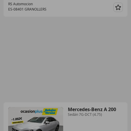
RS Automocion
ES-08401 GRANOLLERS
Guar
Mercedes-Benz A 200
Sedán 7G-DCT (4.75)