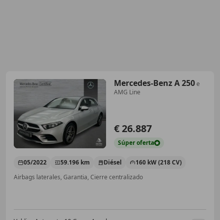
Mercedes-Benz A 250
e
AMG Line
€ 26.887
Súper
oferta
05/2022
59.196 km
Diésel
160 kW (218 CV)
Airbags laterales, Garantia, Cierre centralizado