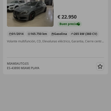
€ 22.950
Buen
precio
01/2014
165.750 km
Gasolina
265 kW (360 CV)
Volante multifunción, CD, Elevalunas eléctrico, Garantia, Cierre centralizado, Airbag del conductor, Bluetooth
MIAMIAUTO.ES
ES-43890 MIAMI PLAYA
Guar