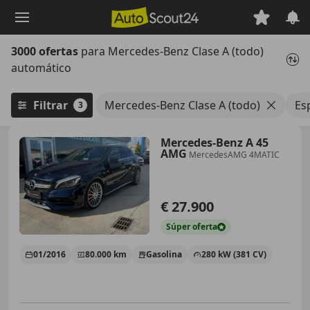
Saltar
al
contenido
3000 ofertas
para Mercedes-Benz Clase A (todo)
principal
automático
Filtrar
Mercedes-Benz Clase A (todo)
Es
3
Mercedes-Benz A 45
AMG
MercedesAMG 4MATIC
€ 27.900
Súper
oferta
01/2016
80.000 km
Gasolina
280 kW (381 CV)