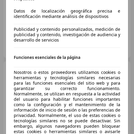
10/2013
169.300 km
Gasolina
265 kW (360 CV)
Datos de localización geográfica precisa e
identificación mediante análisis de dispositivos
Suspensión deportiva, CD, Volante multifunción, Elevalunas eléctrico, Garantia, USB, Airbag del conductor, ESP
Publicidad y contenido personalizados, medición de
publicidad y contenido, investigación de audiencia y
desarrollo de servicios
NOU MOTOR
ES-8241 MANRESA
Guar
Funciones esenciales de la página
Mercedes-Benz A 200
Nosotros o estos proveedores utilizamos cookies o
200d 7G-DCT
herramientas y tecnologías similares necesarias
para las funciones esenciales del sitio web y para
garantizar su correcto funcionamiento.
Normalmente, se utilizan en respuesta a la actividad
€ 18.750
1
del usuario para habilitar funciones importantes
como la configuración y el mantenimiento de la
Precio
justo
información de inicio de sesión o las preferencias de
privacidad. Normalmente, el uso de estas cookies o
08/2018
115.000 km
Diésel
100 kW (136 CV)
tecnologías similares no se puede desactivar. Sin
embargo, algunos navegadores pueden bloquear
Techo solar, Asientos deportivos, Elevalunas eléctrico, ABS, Cierre centralizado
estas cookies o herramientas similares o avisarle