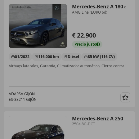
Mercedes-Benz A 180
d
AMG Line (EURO 6d)
€ 22.900
Precio
justo
01/2022
116.000 km
Diésel
85 kW (116 CV)
Airbags laterales, Garantia, Climatizador automático, Cierre centralizado
ADARSA GIJON
ES-33211 GIJÓN
Guar
Mercedes-Benz A 250
250e 8G-DCT