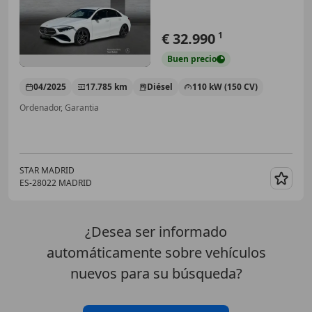
€ 32.990
1
Buen
precio
04/2025
17.785 km
Diésel
110 kW (150 CV)
Ordenador, Garantia
STAR MADRID
ES-28022 MADRID
Guar
¿Desea ser informado
automáticamente sobre vehículos
nuevos para su búsqueda?