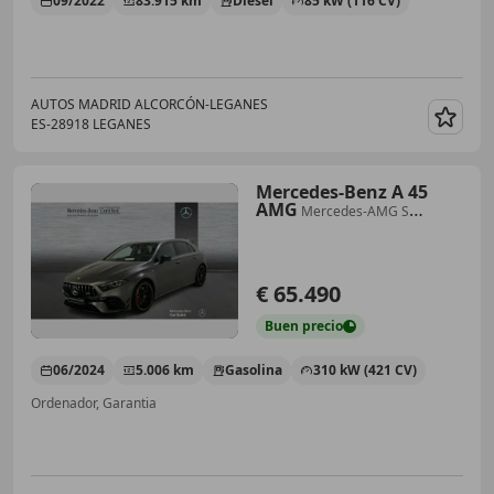
09/2022
83.915 km
Diésel
85 kW (116 CV)
AUTOS MADRID ALCORCÓN-LEGANES
ES-28918 LEGANES
Guar
Mercedes-Benz A 45
AMG
Mercedes-AMG S
4MATIC+
€ 65.490
Buen
precio
06/2024
5.006 km
Gasolina
310 kW (421 CV)
Ordenador, Garantia