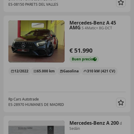
ES-08150 PARETS DEL VALLES
Guar
Mercedes-Benz A 45
AMG
S 4Matic+ 8G-DCT
€ 51.990
Buen
precio
12/2022
65.000 km
Gasolina
310 kW (421 CV)
Rp Cars Autotrade
ES-28970 HUMANES DE MADRID
Guar
Mercedes-Benz A 200
d
Sedán