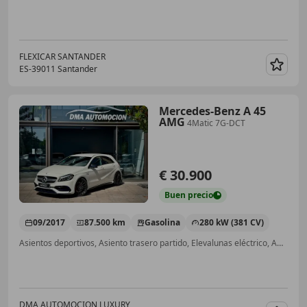
FLEXICAR SANTANDER
ES-39011 Santander
Guar
Mercedes-Benz A 45
AMG
4Matic 7G-DCT
€ 30.900
Buen
precio
09/2017
87.500 km
Gasolina
280 kW (381 CV)
Asientos deportivos, Asiento trasero partido, Elevalunas eléctrico, ABS, Airbag del conductor
DMA AUTOMOCION LUXURY