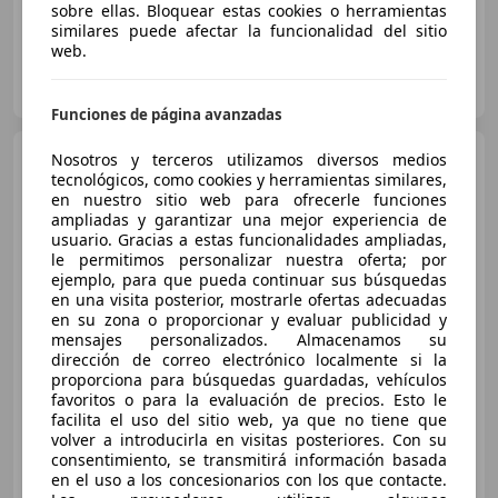
sobre ellas. Bloquear estas cookies o herramientas
similares puede afectar la funcionalidad del sitio
web.
QUADIS Autolica - Granollers
ES-8400 Granollers
Guar
Funciones de página avanzadas
Mercedes-Benz A 200
Nosotros y terceros utilizamos diversos medios
200CDI BE Style 4M 7G-DCT
tecnológicos, como cookies y herramientas similares,
en nuestro sitio web para ofrecerle funciones
ampliadas y garantizar una mejor experiencia de
usuario. Gracias a estas funcionalidades ampliadas,
€ 16.500
le permitimos personalizar nuestra oferta; por
ejemplo, para que pueda continuar sus búsquedas
Precio
justo
en una visita posterior, mostrarle ofertas adecuadas
en su zona o proporcionar y evaluar publicidad y
04/2014
89.500 km
Diésel
100 kW (136 CV)
mensajes personalizados. Almacenamos su
dirección de correo electrónico localmente si la
4WD, Bluetooth, Elevalunas eléctrico, Volante multifunción, USB, Faros de xenon, CD, ABS
proporciona para búsquedas guardadas, vehículos
favoritos o para la evaluación de precios. Esto le
facilita el uso del sitio web, ya que no tiene que
volver a introducirla en visitas posteriores. Con su
consentimiento, se transmitirá información basada
V8 MOTORS
en el uso a los concesionarios con los que contacte.
ES-12006 C/ MONACO 28
Guar