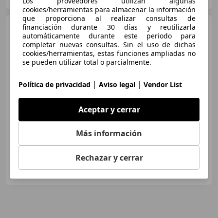
Los proveedores utilizan algunas
cookies/herramientas para almacenar la información
que proporciona al realizar consultas de
Mercedes-Benz A 180
financiación durante 30 días y reutilizarla
7G-
automáticamente durante este periodo para
DCT
completar nuevas consultas. Sin el uso de dichas
cookies/herramientas, estas funciones ampliadas no
se pueden utilizar total o parcialmente.
€ 25.499
|
|
Política de privacidad
Aviso legal
Vendor List
Súper
oferta
06/2023
13.000 km
Gasolina
100 kW (136 CV)
Aceptar y cerrar
Cierre centralizado, Elevalunas eléctrico, Dirección asistida, Control de tracción, ESP, Airbag del conductor, Sensor de lluvia
Más información
Rechazar y cerrar
JYM AUTOMOCION CB
ES-28031 MADRID
Guar