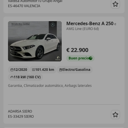
Valdisa Automotor10 Grupo Angal
ES-46470 VALENCIA
Guar
Mercedes-Benz A 250
e
AMG Line (EURO 6d)
€ 22.900
Buen
precio
12/2020
101.420 km
Electro/Gasolina
118 kW (160 CV)
Garantia, Climatizador automático, Airbags laterales
ADARSA SIERO
ES-33429 SIERO
Guar