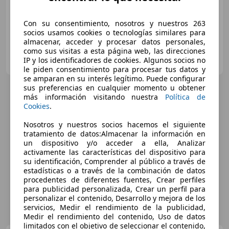
06/2021
91.000 km
Diésel
110 kW (150 CV)
Con su consentimiento, nosotros y nuestros 263
socios usamos cookies o tecnologías similares para
almacenar, acceder y procesar datos personales,
como sus visitas a esta página web, las direcciones
Flexicar Martorell
IP y los identificadores de cookies. Algunos socios no
ES-08760 MARTORELLL
Guar
le piden consentimiento para procesar tus datos y
se amparan en su interés legítimo. Puede configurar
sus preferencias en cualquier momento u obtener
más información visitando nuestra
Política de
Cookies
.
Nosotros y nuestros socios hacemos el siguiente
tratamiento de datos:Almacenar la información en
un dispositivo y/o acceder a ella, Analizar
activamente las características del dispositivo para
su identificación, Comprender al público a través de
estadísticas o a través de la combinación de datos
procedentes de diferentes fuentes, Crear perfiles
para publicidad personalizada, Crear un perfil para
personalizar el contenido, Desarrollo y mejora de los
servicios, Medir el rendimiento de la publicidad,
Medir el rendimiento del contenido, Uso de datos
limitados con el objetivo de seleccionar el contenido,