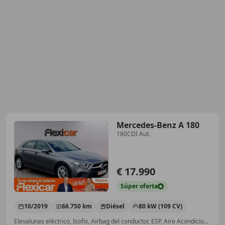
Mercedes-Benz A 180
180CDI Aut.
€ 17.990
Súper
oferta
10/2019
66.750 km
Diésel
80 kW (109 CV)
Elevalunas eléctrico, Isofix, Airbag del conductor, ESP, Aire Acondicionado, ABS, Cierre centralizado