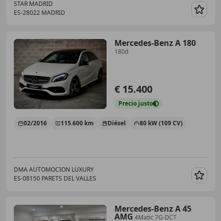
STAR MADRID
ES-28022 MADRID
Guar
Mercedes-Benz A 180
180d
€ 15.400
Precio
justo
02/2016
115.600 km
Diésel
80 kW (109 CV)
DMA AUTOMOCION LUXURY
ES-08150 PARETS DEL VALLES
Guar
Mercedes-Benz A 45
AMG
4Matic 7G-DCT