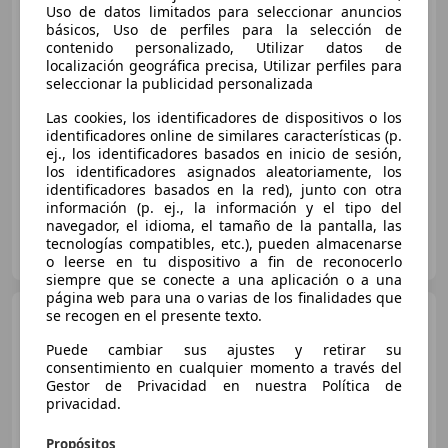
Uso de datos limitados para seleccionar anuncios
Mercedes-Benz A 200
2.1
básicos, Uso de perfiles para la selección de
D 136 5P AMG LINE AUTO
contenido personalizado, Utilizar datos de
localización geográfica precisa, Utilizar perfiles para
€ 19.800
seleccionar la publicidad personalizada
Precio
justo
Las cookies, los identificadores de dispositivos o los
identificadores online de similares características (p.
04/2018
88.628 km
Diésel
100 kW (136 CV)
ej., los identificadores basados en inicio de sesión,
los identificadores asignados aleatoriamente, los
identificadores basados en la red), junto con otra
información (p. ej., la información y el tipo del
navegador, el idioma, el tamaño de la pantalla, las
Autoplanet Ciudad del Automóvil
tecnologías compatibles, etc.), pueden almacenarse
ES-28914 LEGANES
Guar
o leerse en tu dispositivo a fin de reconocerlo
siempre que se conecte a una aplicación o a una
página web para una o varias de los finalidades que
Mercedes-Benz A 45
se recogen en el presente texto.
AMG
4Matic 7G-DCT
Puede cambiar sus ajustes y retirar su
consentimiento en cualquier momento a través del
Gestor de Privacidad en nuestra Política de
privacidad.
€ 22.400
1
Precio
justo
Propósitos