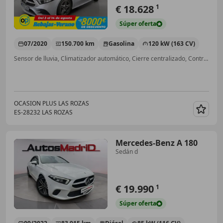
€ 18.628
1
Súper
oferta
07/2020
150.700 km
Gasolina
120 kW (163 CV)
Sensor de lluvia, Climatizador automático, Cierre centralizado, Control de tracción
OCASION PLUS LAS ROZAS
ES-28232 LAS ROZAS
Guar
Mercedes-Benz A 180
Sedán d
€ 19.990
1
Súper
oferta