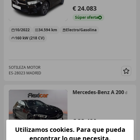
€ 24.083
Súper
oferta
10/2022
34.594 km
Electro/Gasolina
160 kW (218 CV)
SOTILEZA MOTOR
ES-28023 MADRID
Guar
Mercedes-Benz A 200
d
€ 22.490
Utilizamos cookies. Para que pueda
Buen
precio
encontrar lo que necesita.