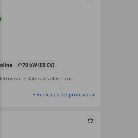
Guardar
olina
70 kW (95 CV)
Retrovisores laterales eléctricos
+ Vehículos del profesional
Guardar