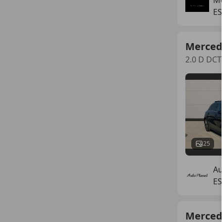
ES
Merced
2.0 D DCT
25
Au
ES
Merced