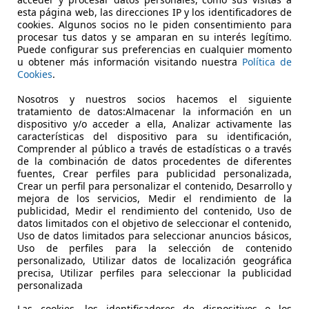
DCT
esta página web, las direcciones IP y los identificadores de
cookies. Algunos socios no le piden consentimiento para
€ 16.190
procesar tus datos y se amparan en su interés legítimo.
Buen
precio
Puede configurar sus preferencias en cualquier momento
u obtener más información visitando nuestra
Política de
Cookies
.
Nosotros y nuestros socios hacemos el siguiente
tratamiento de datos:Almacenar la información en un
dispositivo y/o acceder a ella, Analizar activamente las
03/2018
139.374 km
Di
características del dispositivo para su identificación,
Comprender al público a través de estadísticas o a través
ERA! Hasta -45% dto sobre financiación!
de la combinación de datos procedentes de diferentes
fuentes, Crear perfiles para publicidad personalizada,
Crear un perfil para personalizar el contenido, Desarrollo y
LICARS MADRID
mejora de los servicios, Medir el rendimiento de la
S-28021 MADRID
publicidad, Medir el rendimiento del contenido, Uso de
datos limitados con el objetivo de seleccionar el contenido,
Uso de datos limitados para seleccionar anuncios básicos,
Uso de perfiles para la selección de contenido
personalizado, Utilizar datos de localización geográfica
precisa, Utilizar perfiles para seleccionar la publicidad
personalizada
Las cookies, los identificadores de dispositivos o los