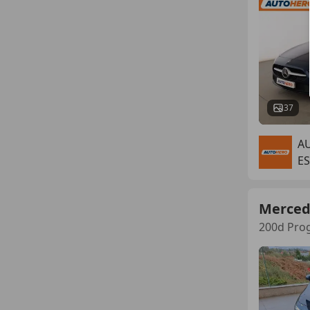
37
A
E
Merced
200d Pro