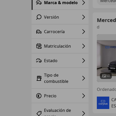
Mercede
Marca & modelo
Versión
Merced
d
Carrocería
Matriculación
Estado
Tipo de
50
combustible
Ordenad
Precio
CA
ES
Evaluación de