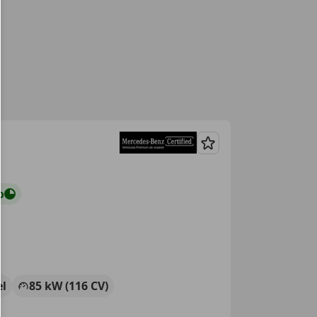
Guardar
o
el
85 kW (116 CV)