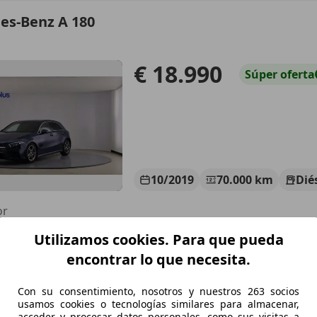
es-Benz A 180
€ 18.990
Súper
oferta
10/2019
70.000 km
Dié
or
Utilizamos cookies. Para que pueda
ARPLUS PARLA
-28981 PARLA
encontrar lo que necesita.
Con su consentimiento, nosotros y nuestros 263 socios
es-Benz A 200
usamos cookies o tecnologías similares para almacenar,
acceder y procesar datos personales, como sus visitas a