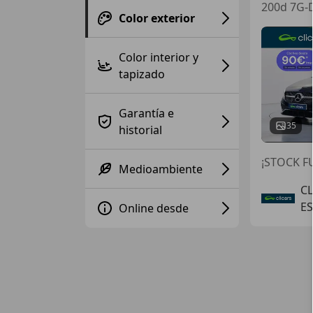
200d 7G-
Color exterior
Color interior y
tapizado
Garantía e
35
historial
¡STOCK FU
Medioambiente
C
E
Online desde