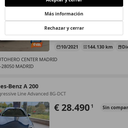
€ 19.181
Buen
precio
Más información
Rechazar y cerrar
10/2021
144.130 km
Di
UTOHERO CENTER MADRID
S-28050 MADRID
es-Benz A 200
gressive Line Advanced 8G-DCT
€ 28.490
1
Sin
compar