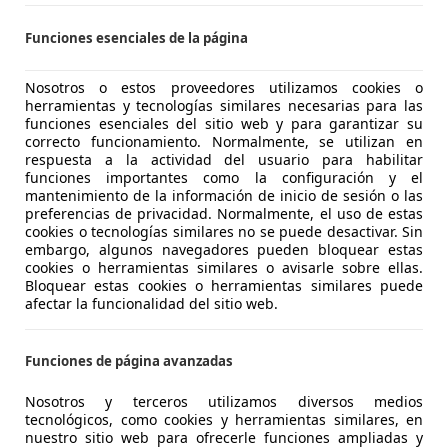
-28914 LEGANÉS
Funciones esenciales de la página
Nosotros o estos proveedores utilizamos cookies o
es-Benz A 200
herramientas y tecnologías similares necesarias para las
 150 5P
funciones esenciales del sitio web y para garantizar su
correcto funcionamiento. Normalmente, se utilizan en
€ 23.500
respuesta a la actividad del usuario para habilitar
Sin
compara
funciones importantes como la configuración y el
mantenimiento de la información de inicio de sesión o las
preferencias de privacidad. Normalmente, el uso de estas
cookies o tecnologías similares no se puede desactivar. Sin
embargo, algunos navegadores pueden bloquear estas
cookies o herramientas similares o avisarle sobre ellas.
Bloquear estas cookies o herramientas similares puede
03/2019
144.219 km
Di
afectar la funcionalidad del sitio web.
toplanet Madrid
Funciones de página avanzadas
-28019 Madrid
Nosotros y terceros utilizamos diversos medios
tecnológicos, como cookies y herramientas similares, en
es-Benz A 160
nuestro sitio web para ofrecerle funciones ampliadas y