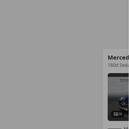
Merced
180d Sed
26
Mo