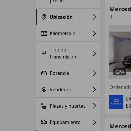
precio
Merced
d
Ubicación
Kilometraje
Tipo de
transmisión
50
Potencia
Ordenad
Vendedor
C
Plazas y puertas
ES
Equipamiento
Merced