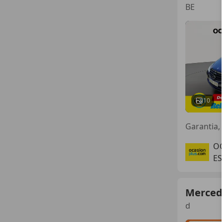
BE
10
Garantia, 
O
ES
Merced
d