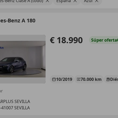
s-Benz Clase A (todo)
España
Azul
es-Benz A 180
€ 18.990
Súper
oferta
10/2019
70.000 km
Dié
or
RPLUS SEVILLA
-41007 SEVILLA