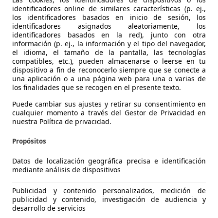
identificadores online de similares características (p. ej.,
los identificadores basados en inicio de sesión, los
identificadores asignados aleatoriamente, los
identificadores basados en la red), junto con otra
información (p. ej., la información y el tipo del navegador,
el idioma, el tamaño de la pantalla, las tecnologías
compatibles, etc.), pueden almacenarse o leerse en tu
dispositivo a fin de reconocerlo siempre que se conecte a
una aplicación o a una página web para una o varias de
los finalidades que se recogen en el presente texto.
es-Benz A 180
Puede cambiar sus ajustes y retirar su consentimiento en
án 8G-DCT
cualquier momento a través del Gestor de Privacidad en
nuestra Política de privacidad.
€ 28.900
1
Buen
preci
Propósitos
Datos de localización geográfica precisa e identificación
mediante análisis de dispositivos
Publicidad y contenido personalizados, medición de
12/2024
8.088 km
Diés
publicidad y contenido, investigación de audiencia y
desarrollo de servicios
bility-Centro Mercedes-Benz Leganés