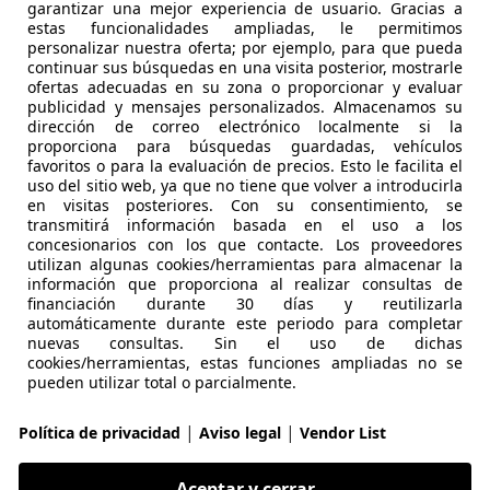
garantizar una mejor experiencia de usuario. Gracias a
estas funcionalidades ampliadas, le permitimos
personalizar nuestra oferta; por ejemplo, para que pueda
€ 7.300
1
Precio
justo
continuar sus búsquedas en una visita posterior, mostrarle
ofertas adecuadas en su zona o proporcionar y evaluar
publicidad y mensajes personalizados. Almacenamos su
dirección de correo electrónico localmente si la
proporciona para búsquedas guardadas, vehículos
favoritos o para la evaluación de precios. Esto le facilita el
uso del sitio web, ya que no tiene que volver a introducirla
en visitas posteriores. Con su consentimiento, se
transmitirá información basada en el uso a los
02/2010
92.713 km
Gas
concesionarios con los que contacte. Los proveedores
utilizan algunas cookies/herramientas para almacenar la
Volante multifunción, Aire Acondicionado, Isofix, ABS, ESP, 
información que proporciona al realizar consultas de
financiación durante 30 días y reutilizarla
CASIONPLUS MURCIA
automáticamente durante este periodo para completar
nuevas consultas. Sin el uso de dichas
-30007 Murcia
cookies/herramientas, estas funciones ampliadas no se
pueden utilizar total o parcialmente.
es-Benz A 200
|
|
Política de privacidad
Aviso legal
Vendor List
Aceptar y cerrar