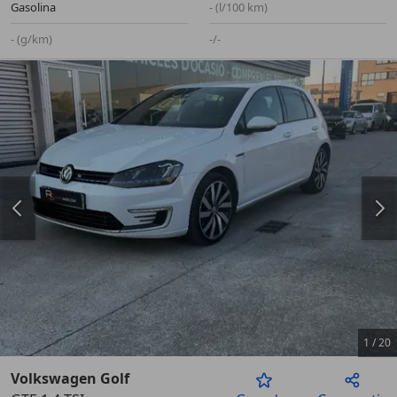
Gasolina
- (l/100 km)
- (g/km)
-/-
1
/
20
Volkswagen Golf