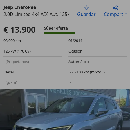
Jeep Cherokee
2.0D Limited 4x4 ADI Aut. 125kW
Guardar
Compartir
Anterior
Sigu
€ 13.900
Súper oferta
93.000 km
01/2014
125 kW (170 CV)
Ocasión
- (Propietarios)
Automático
Diésel
5,7 l/100 km (mixto)
- (g/km)
-/-