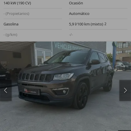
140 kW (190 CV)
Ocasión
- (Propietarios)
Automático
Gasolina
5,9 l/100 km (mixto)
- (g/km)
-/-