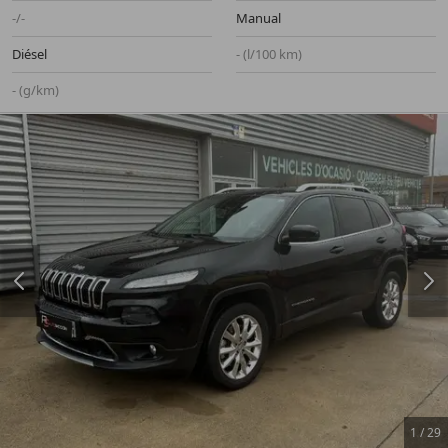
-/-
Manual
Diésel
- (l/100 km)
- (g/km)
1
/
29