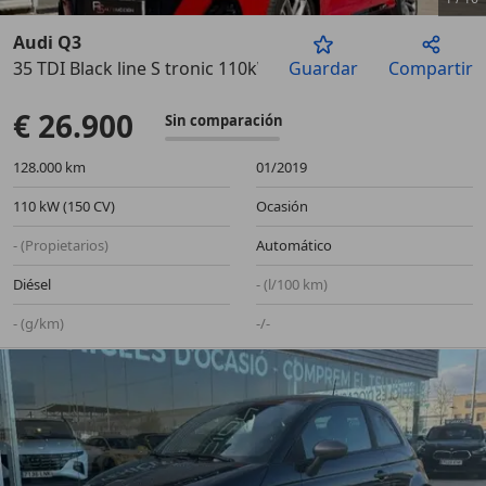
Audi Q3
35 TDI Black line S tronic 110kW
Guardar
Compartir
Anterior
Sigu
€ 26.900
Sin comparación
128.000 km
01/2019
110 kW (150 CV)
Ocasión
- (Propietarios)
Automático
Diésel
- (l/100 km)
- (g/km)
-/-