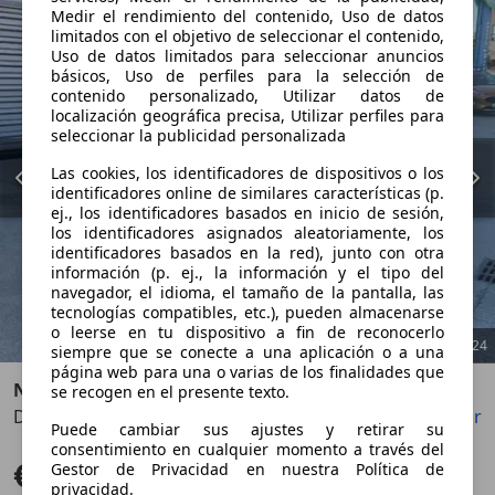
Medir el rendimiento del contenido, Uso de datos
limitados con el objetivo de seleccionar el contenido,
Uso de datos limitados para seleccionar anuncios
básicos, Uso de perfiles para la selección de
contenido personalizado, Utilizar datos de
localización geográfica precisa, Utilizar perfiles para
seleccionar la publicidad personalizada
Las cookies, los identificadores de dispositivos o los
identificadores online de similares características (p.
ej., los identificadores basados en inicio de sesión,
los identificadores asignados aleatoriamente, los
identificadores basados en la red), junto con otra
información (p. ej., la información y el tipo del
navegador, el idioma, el tamaño de la pantalla, las
tecnologías compatibles, etc.), pueden almacenarse
o leerse en tu dispositivo a fin de reconocerlo
1
/
24
siempre que se conecte a una aplicación o a una
página web para una o varias de los finalidades que
Nissan Juke
se recogen en el presente texto.
DIGT 84 kW 114 CV 6MT Acenta
Guardar
Compartir
Anterior
Sigu
Puede cambiar sus ajustes y retirar su
consentimiento en cualquier momento a través del
€ 16.900
Gestor de Privacidad en nuestra Política de
Sin comparación
privacidad.