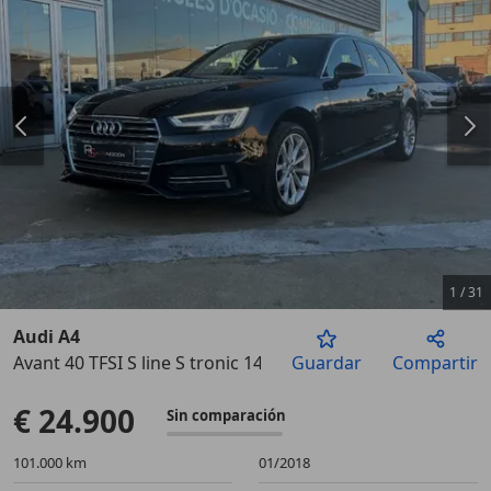
1
/
31
Audi A4
Avant 40 TFSI S line S tronic 140kW
Guardar
Compartir
Anterior
Sigu
€ 24.900
Sin comparación
101.000 km
01/2018