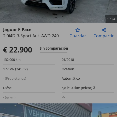
1
/
24
Jaguar F-Pace
2.0i4D R-Sport Aut. AWD 240
Guardar
Compartir
Anterior
Sigu
€ 22.900
Sin comparación
132.000 km
01/2018
177 kW (241 CV)
Ocasión
- (Propietarios)
Automático
Diésel
5,8 l/100 km (mixto)
- (g/km)
-/-