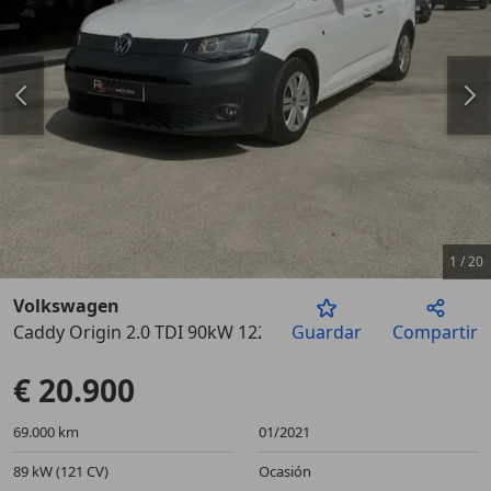
1
/
20
Volkswagen
Caddy Origin 2.0 TDI 90kW 122CV 4MOTION
Guardar
Compartir
Anterior
Sigu
€ 20.900
69.000 km
01/2021
89 kW (121 CV)
Ocasión