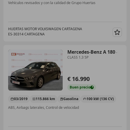
Vehículos revisados y con la calidad de Grupo Huertas
HUERTAS MOTOR VOLKSWAGEN CARTAGENA
ES-30314 CARTAGENA
Guar
Mercedes-Benz A 180
-
CLASS 1.3 5P
€ 16.990
Buen
precio
03/2019
115.866 km
Gasolina
100 kW (136 CV)
ABS, Airbags laterales, Control de velocidad