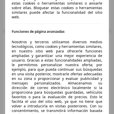
estas cookies o herramientas similares o avisarle
sobre ellas. Bloquear estas cookies o herramientas
similares puede afectar la funcionalidad del sitio
web.
Mobility-Centro Mercedes-Benz SS Reyes
ES-28703 SAN SEBASTIÁN DE LOS REYES
Guar
Funciones de página avanzadas
Mercedes-Benz A 35
Nosotros y terceros utilizamos diversos medios
AMG
4Matic+ 7G-DCT
tecnológicos, como cookies y herramientas similares,
en nuestro sitio web para ofrecerle funciones
ampliadas y garantizar una mejor experiencia de
usuario. Gracias a estas funcionalidades ampliadas,
€ 38.990
le permitimos personalizar nuestra oferta; por
ejemplo, para que pueda continuar sus búsquedas
Buen
precio
en una visita posterior, mostrarle ofertas adecuadas
en su zona o proporcionar y evaluar publicidad y
01/2022
68.800 km
Gasolina
225 kW (306 CV)
mensajes personalizados. Almacenamos su
dirección de correo electrónico localmente si la
Cierre centralizado, Sensor de lluvia, ABS, Control de tracción, Asientos deportivos, Airbag del conductor, ESP
proporciona para búsquedas guardadas, vehículos
favoritos o para la evaluación de precios. Esto le
facilita el uso del sitio web, ya que no tiene que
volver a introducirla en visitas posteriores. Con su
consentimiento, se transmitirá información basada
CSM MARBELLA PREMIUM CARS