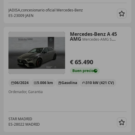
JADISA,concesionario oficial Mercedes-Benz
ES-23009 JAEN
Guar
Mercedes-Benz A 45
AMG
Mercedes-AMG S
4MATIC+
€ 65.490
Buen
precio
06/2024
5.006 km
Gasolina
310 kW (421 CV)
Ordenador, Garantia
STAR MADRID
ES-28022 MADRID
Guar