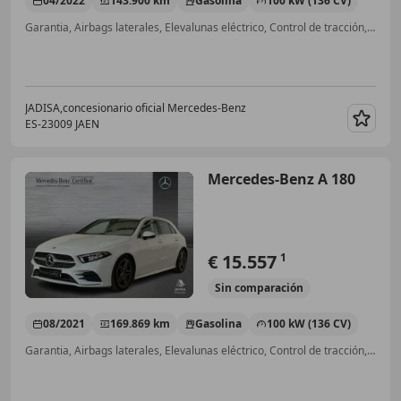
04/2022
143.900 km
Gasolina
100 kW (136 CV)
Garantia, Airbags laterales, Elevalunas eléctrico, Control de tracción, ESP, ABS, Airbag del conductor, Sensor de lluvia
JADISA,concesionario oficial Mercedes-Benz
ES-23009 JAEN
Guar
Mercedes-Benz A 180
€ 15.557
1
Sin
comparación
08/2021
169.869 km
Gasolina
100 kW (136 CV)
Garantia, Airbags laterales, Elevalunas eléctrico, Control de tracción, USB, ESP, ABS, Sensor de lluvia