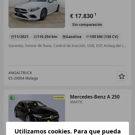
€ 17.830
1
Sin
comparación
11/2021
110.254 km
Gasolina
100 kW (136 CV)
Garantia, Sensor de lluvia, Control de tracción, USB, ESP, Airbag del conductor, Cierre centralizado, Elevalunas eléctrico
ANGALTRUCK
ES-29004 Malaga
Guar
Mercedes-Benz A 250
4MATIC
€ 25.190
Utilizamos cookies. Para que pueda
Súper
oferta