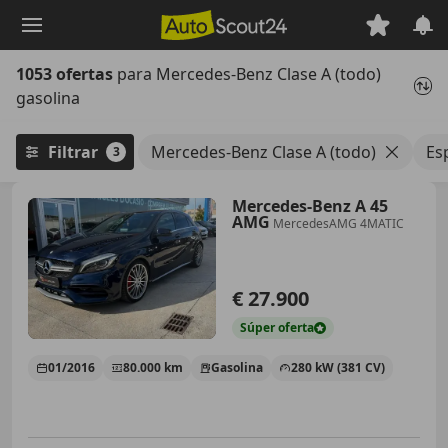
Saltar
al
contenido
1053 ofertas
para Mercedes-Benz Clase A (todo)
principal
gasolina
Filtrar
Mercedes-Benz Clase A (todo)
Es
3
Mercedes-Benz A 45
AMG
MercedesAMG 4MATIC
€ 27.900
Súper
oferta
01/2016
80.000 km
Gasolina
280 kW (381 CV)