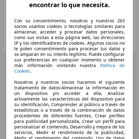
encontrar lo que necesita.
05/2021
97.400 km
Gasolina
164 kW (223 CV)
Con su consentimiento, nosotros y nuestros 263
socios usamos cookies o tecnologías similares para
almacenar, acceder y procesar datos personales,
como sus visitas a esta página web, las direcciones
MIÑA CAR
IP y los identificadores de cookies. Algunos socios no
ES-29003 MALAGA
Guar
le piden consentimiento para procesar tus datos y
se amparan en su interés legítimo. Puede configurar
sus preferencias en cualquier momento u obtener
más información visitando nuestra
Política de
Cookies
.
Nosotros y nuestros socios hacemos el siguiente
tratamiento de datos:Almacenar la información en
un dispositivo y/o acceder a ella, Analizar
activamente las características del dispositivo para
su identificación, Comprender al público a través de
estadísticas o a través de la combinación de datos
procedentes de diferentes fuentes, Crear perfiles
para publicidad personalizada, Crear un perfil para
personalizar el contenido, Desarrollo y mejora de los
servicios, Medir el rendimiento de la publicidad,
Medir el rendimiento del contenido, Uso de datos