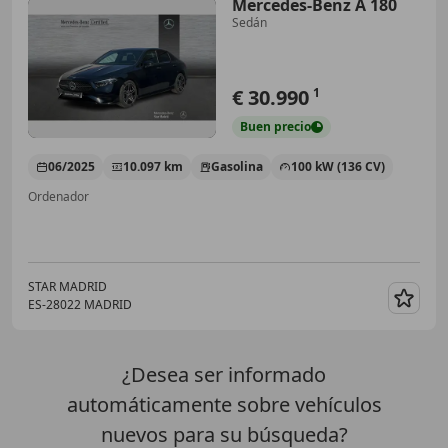
Mercedes-Benz A 180
Sedán
€ 30.990
1
Buen
precio
06/2025
10.097 km
Gasolina
100 kW (136 CV)
Ordenador
STAR MADRID
ES-28022 MADRID
Guar
¿Desea ser informado
automáticamente sobre vehículos
nuevos para su búsqueda?