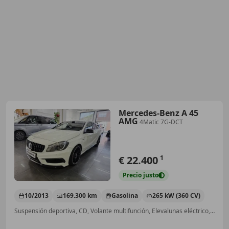
Mercedes-Benz A 45
AMG
4Matic 7G-DCT
€ 22.400
1
Precio
justo
10/2013
169.300 km
Gasolina
265 kW (360 CV)
Suspensión deportiva, CD, Volante multifunción, Elevalunas eléctrico, Garantia, USB, Airbag del conductor, ESP