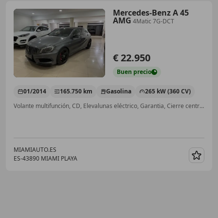
Mercedes-Benz A 45
AMG
4Matic 7G-DCT
€ 22.950
Buen
precio
01/2014
165.750 km
Gasolina
265 kW (360 CV)
Volante multifunción, CD, Elevalunas eléctrico, Garantia, Cierre centralizado, Airbag del conductor, Bluetooth
MIAMIAUTO.ES
ES-43890 MIAMI PLAYA
Guar