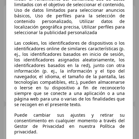
limitados con el objetivo de seleccionar el contenido,
Uso de datos limitados para seleccionar anuncios
Mercedes-Benz A 180
básicos, Uso de perfiles para la selección de
Progressive Line Advanced 7G-
contenido personalizado, Utilizar datos de
DCT
localización geográfica precisa, Utilizar perfiles para
seleccionar la publicidad personalizada
€ 29.900
Las cookies, los identificadores de dispositivos o los
Buen
precio
identificadores online de similares características (p.
ej., los identificadores basados en inicio de sesión,
los identificadores asignados aleatoriamente, los
04/2025
16.975 km
Gasolina
100 kW (136 CV)
identificadores basados en la red), junto con otra
información (p. ej., la información y el tipo del
navegador, el idioma, el tamaño de la pantalla, las
tecnologías compatibles, etc.), pueden almacenarse
o leerse en tu dispositivo a fin de reconocerlo
VISAUTO ALICANTE
siempre que se conecte a una aplicación o a una
ES-3820 CONCENTAINA
Guar
página web para una o varias de los finalidades que
se recogen en el presente texto.
Mercedes-Benz A 45
Puede cambiar sus ajustes y retirar su
AMG
S 4Matic+ 8G-DCT
consentimiento en cualquier momento a través del
Gestor de Privacidad en nuestra Política de
privacidad.