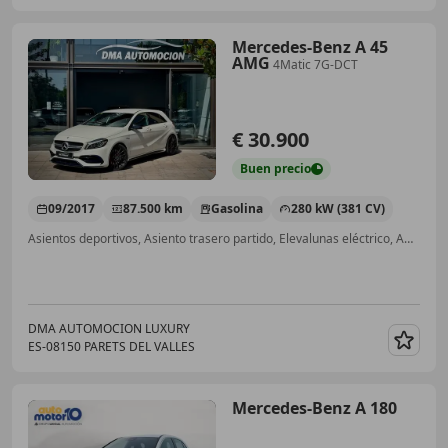
Mercedes-Benz A 45
AMG
4Matic 7G-DCT
€ 30.900
Buen
precio
09/2017
87.500 km
Gasolina
280 kW (381 CV)
Asientos deportivos, Asiento trasero partido, Elevalunas eléctrico, ABS, Airbag del conductor
DMA AUTOMOCION LUXURY
ES-08150 PARETS DEL VALLES
Guar
Mercedes-Benz A 180