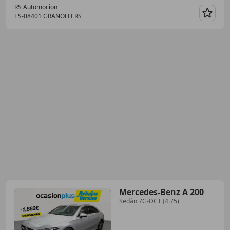
RS Automocion
ES-08401 GRANOLLERS
Guar
Mercedes-Benz A 200
Sedán 7G-DCT (4.75)