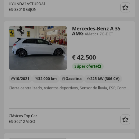
HYUNDAI ASTURDAI
ES-33010 GIJON
Guar
Mercedes-Benz A 35
AMG
4Matic+ 7G-DCT
€ 42.500
Súper
oferta
10/2021
32.000 km
Gasolina
225 kW (306 CV)
Cierre centralizado, Asientos deportivos, Sensor de lluvia, ESP, Control de tracción, ABS, Airbag del conductor, 4WD
Clásicos Top Car.
ES-36212 VIGO
Guar