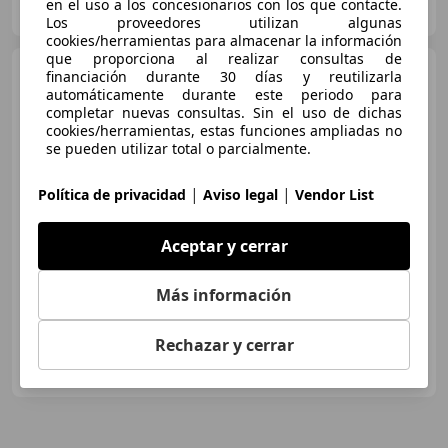
en el uso a los concesionarios con los que contacte.
ES-29601 MARBELLA
Guar
Los proveedores utilizan algunas
cookies/herramientas para almacenar la información
que proporciona al realizar consultas de
Mercedes-Benz A 200
7G-
financiación durante 30 días y reutilizarla
DCT
automáticamente durante este periodo para
completar nuevas consultas. Sin el uso de dichas
cookies/herramientas, estas funciones ampliadas no
se pueden utilizar total o parcialmente.
€ 28.900
|
|
Precio
justo
Política de privacidad
Aviso legal
Vendor List
07/2022
35.930 km
Gasolina
120 kW (163 CV)
Aceptar y cerrar
Techo solar, Cierre centralizado, Dirección asistida, Airbag del conductor, ESP, Elevalunas eléctrico, Sensor de lluvia, Control de tracción
Más información
Rechazar y cerrar
QUADIS Autolica - Granollers
ES-8400 Granollers
Guar