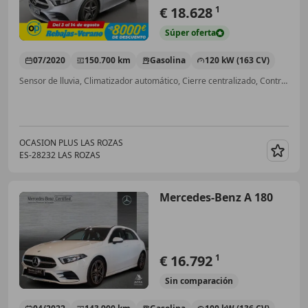
€ 18.628
1
Súper
oferta
07/2020
150.700 km
Gasolina
120 kW (163 CV)
Sensor de lluvia, Climatizador automático, Cierre centralizado, Control de tracción
OCASION PLUS LAS ROZAS
ES-28232 LAS ROZAS
Guar
Mercedes-Benz A 180
€ 16.792
1
Sin
comparación