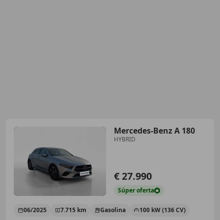
Mercedes-Benz A 180
HYBRID
€ 27.990
Súper
oferta
06/2025
7.715 km
Gasolina
100 kW (136 CV)