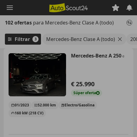
Saltar
al
contenido
102 ofertas
para Mercedes-Benz Clase A (todo)
principal
Filtrar
Mercedes-Benz Clase A (todo)
20
3
Mercedes-Benz A 250
e
€ 25.990
Súper
oferta
01/2023
52.000 km
Electro/Gasolina
160 kW (218 CV)