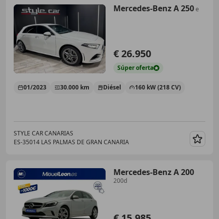
Mercedes-Benz A 250
e
€ 26.950
Súper
oferta
01/2023
30.000 km
Diésel
160 kW (218 CV)
STYLE CAR CANARIAS
ES-35014 LAS PALMAS DE GRAN CANARIA
Guar
Mercedes-Benz A 200
200d
€ 15.985