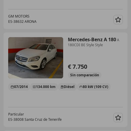
GM MOTORS
ES-38632 ARONA
Guar
Mercedes-Benz A 180
A
180CDI BE Style Style
€ 7.750
Sin
comparación
07/2014
134.000 km
Diésel
80 kW (109 CV)
Particular
ES-38008 Santa Cruz de Tenerife
Guar