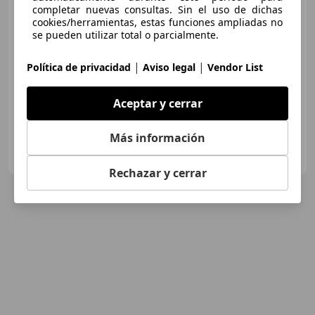
completar nuevas consultas. Sin el uso de dichas
cookies/herramientas, estas funciones ampliadas no
€ 21.900
se pueden utilizar total o parcialmente.
Buen
precio
|
|
Política de privacidad
Aviso legal
Vendor List
12/2019
115.000 km
Diésel
110 kW (150 CV)
Aceptar y cerrar
Más información
Particular
ES-38007 Santa Cruz de Tenerife
Guar
Rechazar y cerrar