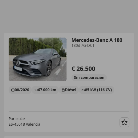
Mercedes-Benz A 180
180d 7G-DCT
€ 26.500
Sin
comparación
08/2020
67.000 km
Diésel
85 kW (116 CV)
Particular
ES-45018 Valencia
Guar