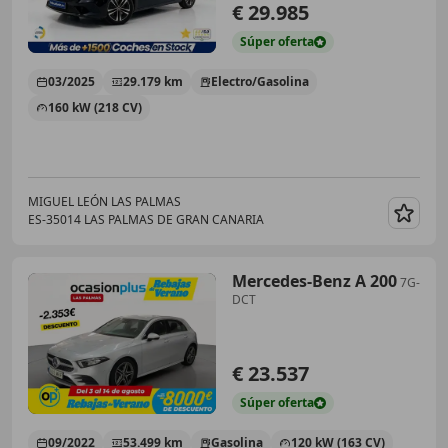
€ 29.985
Súper
oferta
03/2025
29.179 km
Electro/Gasolina
160 kW (218 CV)
MIGUEL LEÓN LAS PALMAS
ES-35014 LAS PALMAS DE GRAN CANARIA
Guar
Mercedes-Benz A 200
7G-
DCT
€ 23.537
Súper
oferta
09/2022
53.499 km
Gasolina
120 kW (163 CV)