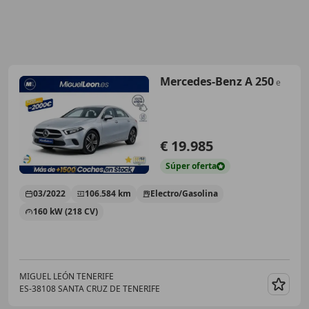
Mercedes-Benz A 250
e
€ 19.985
Súper
oferta
03/2022
106.584 km
Electro/Gasolina
160 kW (218 CV)
MIGUEL LEÓN TENERIFE
ES-38108 SANTA CRUZ DE TENERIFE
Guar