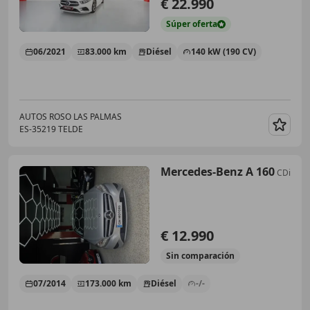
€ 22.990
Súper
oferta
06/2021
83.000 km
Diésel
140 kW (190 CV)
AUTOS ROSO LAS PALMAS
ES-35219 TELDE
Guar
Mercedes-Benz A 160
CDi
€ 12.990
Sin
comparación
07/2014
173.000 km
Diésel
-/-