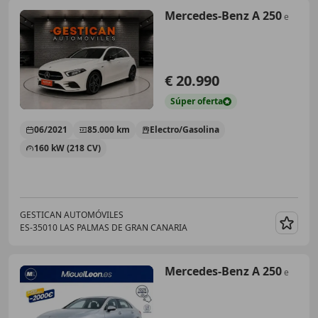
Mercedes-Benz A 250
e
€ 20.990
Súper
oferta
06/2021
85.000 km
Electro/Gasolina
160 kW (218 CV)
GESTICAN AUTOMÓVILES
ES-35010 LAS PALMAS DE GRAN CANARIA
Guar
Mercedes-Benz A 250
e