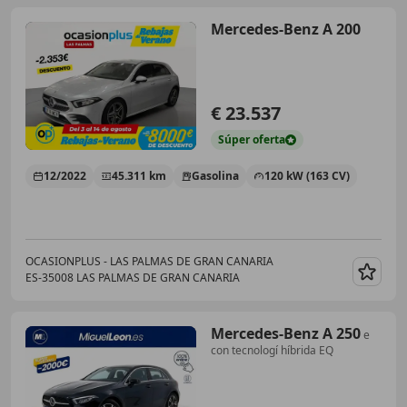
Mercedes-Benz A 200
€ 23.537
Súper
oferta
12/2022
45.311 km
Gasolina
120 kW (163 CV)
OCASIONPLUS - LAS PALMAS DE GRAN CANARIA
ES-35008 LAS PALMAS DE GRAN CANARIA
Guar
Mercedes-Benz A 250
e
con tecnologí híbrida EQ