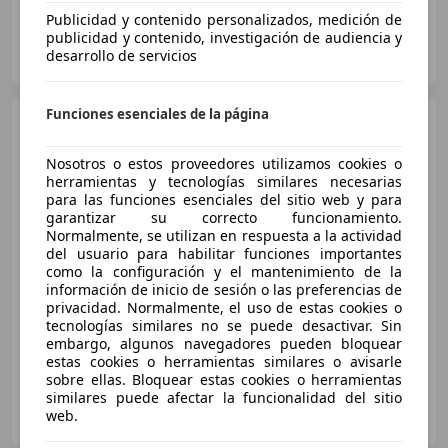
Publicidad y contenido personalizados, medición de
publicidad y contenido, investigación de audiencia y
GESTICAN AUTOMÓVILES TENERIFE
desarrollo de servicios
ES-38639 LAS CHAFIRAS
Guar
Funciones esenciales de la página
Mercedes-Benz A 250
e
Sedán
Nosotros o estos proveedores utilizamos cookies o
herramientas y tecnologías similares necesarias
para las funciones esenciales del sitio web y para
€ 22.985
garantizar su correcto funcionamiento.
Normalmente, se utilizan en respuesta a la actividad
Súper
oferta
del usuario para habilitar funciones importantes
como la configuración y el mantenimiento de la
01/2022
69.969 km
Electro/Gasolina
información de inicio de sesión o las preferencias de
privacidad. Normalmente, el uso de estas cookies o
160 kW (218 CV)
tecnologías similares no se puede desactivar. Sin
embargo, algunos navegadores pueden bloquear
estas cookies o herramientas similares o avisarle
sobre ellas. Bloquear estas cookies o herramientas
similares puede afectar la funcionalidad del sitio
MIGUEL LEÓN LAS PALMAS
web.
ES-35014 LAS PALMAS DE GRAN CANARIA
Guar