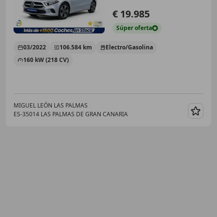
€ 19.985
Súper
oferta
03/2022
106.584 km
Electro/Gasolina
160 kW (218 CV)
MIGUEL LEÓN LAS PALMAS
ES-35014 LAS PALMAS DE GRAN CANARIA
Guar