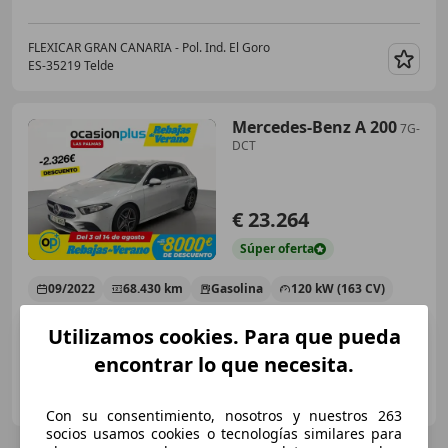
FLEXICAR GRAN CANARIA - Pol. Ind. El Goro
ES-35219 Telde
Guar
Mercedes-Benz A 200
7G-
DCT
€ 23.264
Súper
oferta
09/2022
68.430 km
Gasolina
120 kW (163 CV)
Utilizamos cookies. Para que pueda
encontrar lo que necesita.
OCASIONPLUS - LAS PALMAS DE GRAN CANARIA
ES-35008 LAS PALMAS DE GRAN CANARIA
Guar
Con su consentimiento, nosotros y nuestros 263
socios usamos cookies o tecnologías similares para