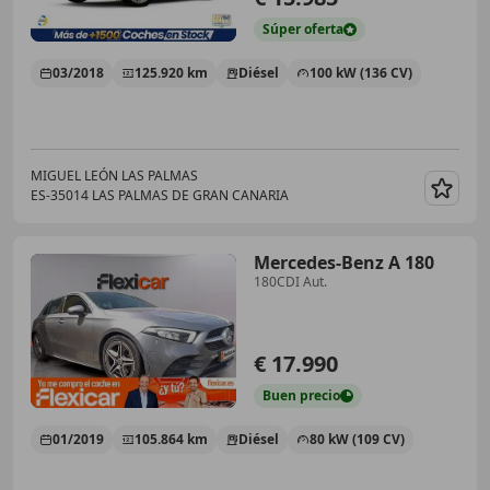
Súper
oferta
03/2018
125.920 km
Diésel
100 kW (136 CV)
MIGUEL LEÓN LAS PALMAS
ES-35014 LAS PALMAS DE GRAN CANARIA
Guar
Mercedes-Benz A 180
180CDI Aut.
€ 17.990
Buen
precio
01/2019
105.864 km
Diésel
80 kW (109 CV)