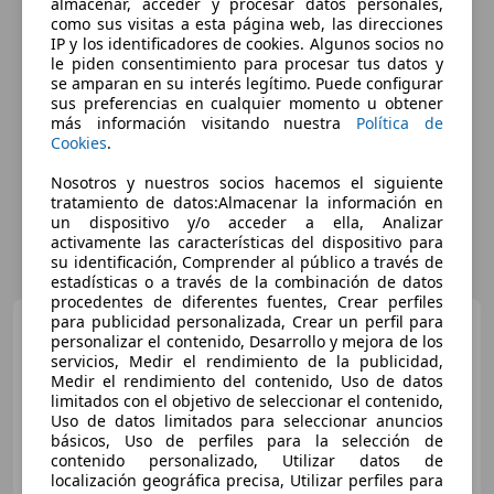
almacenar, acceder y procesar datos personales,
como sus visitas a esta página web, las direcciones
IP y los identificadores de cookies. Algunos socios no
le piden consentimiento para procesar tus datos y
se amparan en su interés legítimo. Puede configurar
sus preferencias en cualquier momento u obtener
más información visitando nuestra
Política de
Cookies
.
Nosotros y nuestros socios hacemos el siguiente
tratamiento de datos:Almacenar la información en
un dispositivo y/o acceder a ella, Analizar
activamente las características del dispositivo para
su identificación, Comprender al público a través de
estadísticas o a través de la combinación de datos
procedentes de diferentes fuentes, Crear perfiles
para publicidad personalizada, Crear un perfil para
Mercedes-Benz A 250
e
personalizar el contenido, Desarrollo y mejora de los
Sedán
servicios, Medir el rendimiento de la publicidad,
Medir el rendimiento del contenido, Uso de datos
limitados con el objetivo de seleccionar el contenido,
Uso de datos limitados para seleccionar anuncios
€ 22.985
básicos, Uso de perfiles para la selección de
contenido personalizado, Utilizar datos de
Súper
oferta
localización geográfica precisa, Utilizar perfiles para