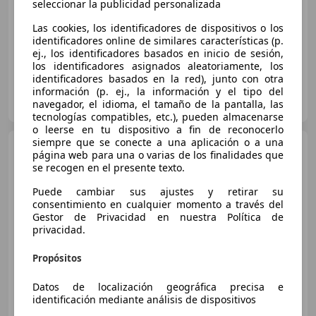
seleccionar la publicidad personalizada
01/2022
69.969 km
Electro/Gasolina
160 kW (218 CV)
Las cookies, los identificadores de dispositivos o los
identificadores online de similares características (p.
ej., los identificadores basados en inicio de sesión,
los identificadores asignados aleatoriamente, los
identificadores basados en la red), junto con otra
información (p. ej., la información y el tipo del
MIGUEL LEÓN LAS PALMAS
navegador, el idioma, el tamaño de la pantalla, las
ES-35014 LAS PALMAS DE GRAN CANARIA
Guar
tecnologías compatibles, etc.), pueden almacenarse
o leerse en tu dispositivo a fin de reconocerlo
siempre que se conecte a una aplicación o a una
Mercedes-Benz A 250
e
página web para una o varias de los finalidades que
se recogen en el presente texto.
Puede cambiar sus ajustes y retirar su
consentimiento en cualquier momento a través del
€ 20.990
Gestor de Privacidad en nuestra Política de
privacidad.
Súper
oferta
Propósitos
06/2021
85.000 km
Electro/Gasolina
160 kW (218 CV)
Datos de localización geográfica precisa e
identificación mediante análisis de dispositivos