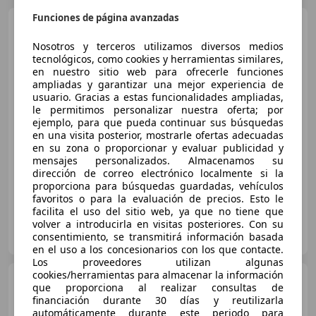
Funciones de página avanzadas
Mercedes-Benz A 250
e
Nosotros y terceros utilizamos diversos medios
tecnológicos, como cookies y herramientas similares,
en nuestro sitio web para ofrecerle funciones
ampliadas y garantizar una mejor experiencia de
€ 23.985
usuario. Gracias a estas funcionalidades ampliadas,
le permitimos personalizar nuestra oferta; por
Buen
precio
ejemplo, para que pueda continuar sus búsquedas
en una visita posterior, mostrarle ofertas adecuadas
03/2022
48.824 km
Electro/Gasolina
en su zona o proporcionar y evaluar publicidad y
160 kW (218 CV)
mensajes personalizados. Almacenamos su
dirección de correo electrónico localmente si la
proporciona para búsquedas guardadas, vehículos
favoritos o para la evaluación de precios. Esto le
facilita el uso del sitio web, ya que no tiene que
volver a introducirla en visitas posteriores. Con su
MIGUEL LEÓN LAS PALMAS
consentimiento, se transmitirá información basada
ES-35014 LAS PALMAS DE GRAN CANARIA
Guar
en el uso a los concesionarios con los que contacte.
Los proveedores utilizan algunas
cookies/herramientas para almacenar la información
Mercedes-Benz A 200
A
que proporciona al realizar consultas de
200d 8G-DCT
financiación durante 30 días y reutilizarla
automáticamente durante este periodo para