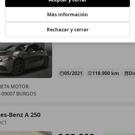
es-Benz A 180
DCT
Más información
€ 24.000
Sin
compara
Rechazar y cerrar
05/2021
118.900 km
Di
RETA MOTOR.
S-09007 BURGOS
es-Benz A 250
DCT