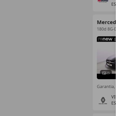
ES
Merced
180d 8G-
25
Garantia,
V
E