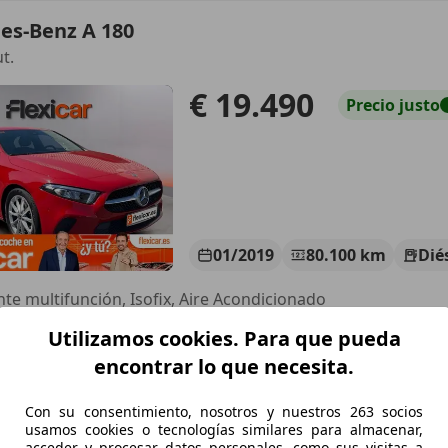
es-Benz A 180
t.
€ 19.490
Precio
justo
01/2019
80.100 km
Dié
nte multifunción, Isofix, Aire Acondicionado
Utilizamos cookies. Para que pueda
 BARAKALDO
 BARAKALDO
encontrar lo que necesita.
Con su consentimiento, nosotros y nuestros 263 socios
es-Benz A 200
usamos cookies o tecnologías similares para almacenar,
acceder y procesar datos personales, como sus visitas a