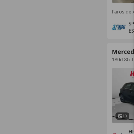
S
E
Merced
180d 8G-
10
H