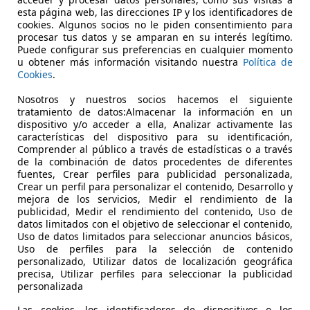
sive
esta página web, las direcciones IP y los identificadores de
cookies. Algunos socios no le piden consentimiento para
€ 25.900
procesar tus datos y se amparan en su interés legítimo.
Buen
precio
Puede configurar sus preferencias en cualquier momento
u obtener más información visitando nuestra
Política de
Cookies
.
Nosotros y nuestros socios hacemos el siguiente
tratamiento de datos:Almacenar la información en un
dispositivo y/o acceder a ella, Analizar activamente las
características del dispositivo para su identificación,
06/2022
107.000 km
Di
Comprender al público a través de estadísticas o a través
de la combinación de datos procedentes de diferentes
 Airbags laterales, Climatizador automático, Elevalunas eléc
fuentes, Crear perfiles para publicidad personalizada,
Crear un perfil para personalizar el contenido, Desarrollo y
mejora de los servicios, Medir el rendimiento de la
AZPI MERCEDES-BENZ
publicidad, Medir el rendimiento del contenido, Uso de
S-31192 ARANGUREN
datos limitados con el objetivo de seleccionar el contenido,
Uso de datos limitados para seleccionar anuncios básicos,
Uso de perfiles para la selección de contenido
personalizado, Utilizar datos de localización geográfica
precisa, Utilizar perfiles para seleccionar la publicidad
personalizada
Las cookies, los identificadores de dispositivos o los