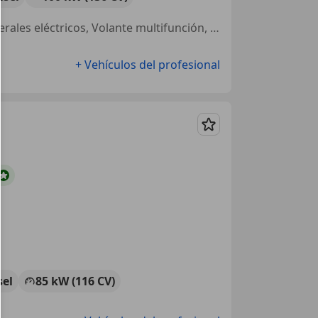
Faros de xenon, ABS, Elevalunas eléctrico, Bluetooth, Retrovisores laterales eléctricos, Volante multifunción, Aire Acondicionado, USB
+ Vehículos del profesional
Guardar
sel
85 kW (116 CV)