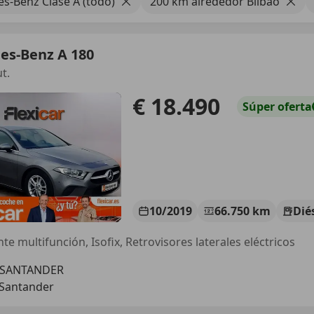
s-Benz Clase A (todo)
200 km alrededor Bilbao
es-Benz A 180
t.
€ 18.490
Súper
oferta
10/2019
66.750 km
Dié
te multifunción, Isofix, Retrovisores laterales eléctricos
 SANTANDER
 Santander