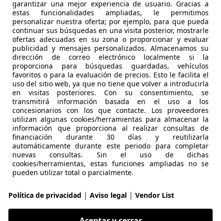
garantizar una mejor experiencia de usuario. Gracias a
-20160 LASARTE-ORIA
estas funcionalidades ampliadas, le permitimos
personalizar nuestra oferta; por ejemplo, para que pueda
continuar sus búsquedas en una visita posterior, mostrarle
ofertas adecuadas en su zona o proporcionar y evaluar
es-Benz A 180
publicidad y mensajes personalizados. Almacenamos su
DCT
dirección de correo electrónico localmente si la
proporciona para búsquedas guardadas, vehículos
€ 24.790
favoritos o para la evaluación de precios. Esto le facilita el
Buen
precio
uso del sitio web, ya que no tiene que volver a introducirla
en visitas posteriores. Con su consentimiento, se
transmitirá información basada en el uso a los
concesionarios con los que contacte. Los proveedores
utilizan algunas cookies/herramientas para almacenar la
información que proporciona al realizar consultas de
financiación durante 30 días y reutilizarla
02/2022
34.603 km
Dié
automáticamente durante este periodo para completar
nuevas consultas. Sin el uso de dichas
cookies/herramientas, estas funciones ampliadas no se
 ESP
pueden utilizar total o parcialmente.
IDAL DE LA PEÑA AUTOMÓVILES
|
|
Política de privacidad
Aviso legal
Vendor List
S-39011 SANTANDER
Aceptar y cerrar