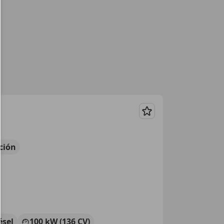
Guardar
ción
ésel
100 kW (136 CV)