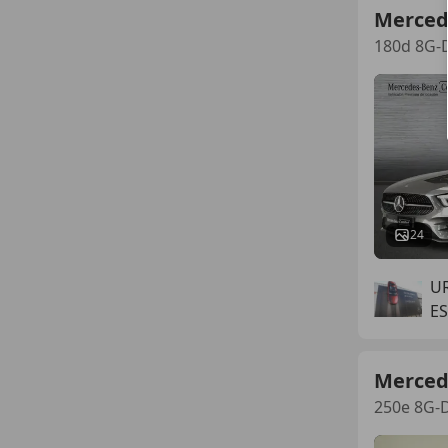
Merced
180d 8G-
24
U
E
Merced
250e 8G-