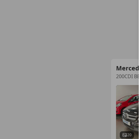
Merced
200CDI B
20