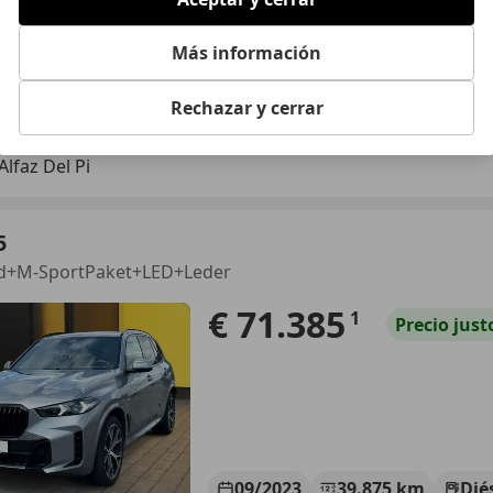
Más información
10/2023
72.000 km
Ele
Rechazar y cerrar
LON VILLANUEVA
Alfaz Del Pi
5
0d+M-SportPaket+LED+Leder
€ 71.385
1
Precio
just
09/2023
39.875 km
Dié