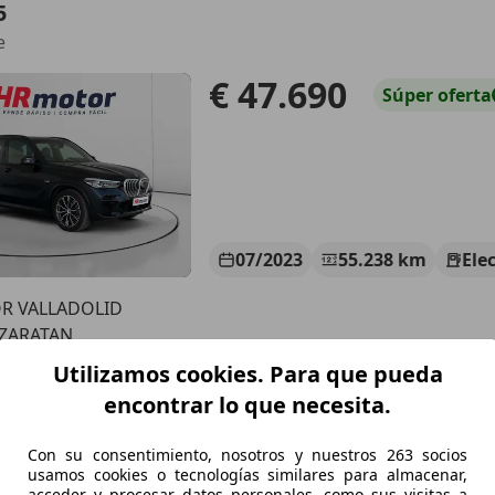
5
e
€ 47.690
Súper
oferta
07/2023
55.238 km
Ele
R VALLADOLID
 ZARATAN
Utilizamos cookies. Para que pueda
encontrar lo que necesita.
5
 xLine
Con su consentimiento, nosotros y nuestros 263 socios
usamos cookies o tecnologías similares para almacenar,
€ 59.999
Precio
justo
acceder y procesar datos personales, como sus visitas a