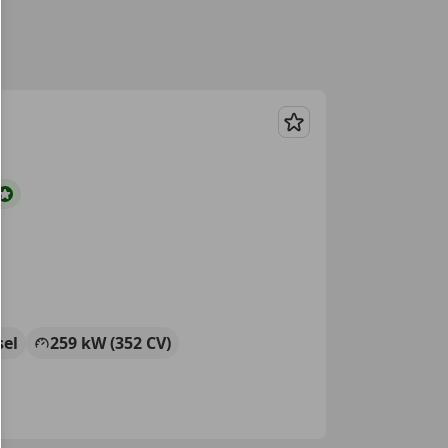
Guardar
sel
259 kW (352 CV)