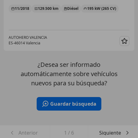
11/2018
129.500 km
Diésel
195 kW (265 CV)
AUTOHERO VALENCIA
ES-46014 Valencia
Guar
¿Desea ser informado
automáticamente sobre vehículos
nuevos para su búsqueda?
Guardar búsqueda
Anterior
1
/
6
Siguiente