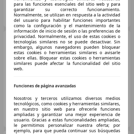
para las funciones esenciales del sitio web y para
garantizar su correcto funcionamiento.
TALLERES AUTOCENTER LOS MONTESINOS
Normalmente, se utilizan en respuesta a la actividad
ES-3187 LOS MONTESINOS
del usuario para habilitar funciones importantes
Guar
como la configuración y el mantenimiento de la
información de inicio de sesión o las preferencias de
privacidad. Normalmente, el uso de estas cookies o
BMW X5
xDrive 25dA
tecnologías similares no se puede desactivar. Sin
embargo, algunos navegadores pueden bloquear
estas cookies o herramientas similares o avisarle
sobre ellas. Bloquear estas cookies o herramientas
similares puede afectar la funcionalidad del sitio
€ 17.790
web.
Súper
oferta
Funciones de página avanzadas
08/2014
161.898 km
Diésel
160 kW (218 CV)
Nosotros y terceros utilizamos diversos medios
tecnológicos, como cookies y herramientas similares,
en nuestro sitio web para ofrecerle funciones
ampliadas y garantizar una mejor experiencia de
OCASIONPLUS LAS ROZAS II
usuario. Gracias a estas funcionalidades ampliadas,
ES-28232 LAS ROZAS
Guar
le permitimos personalizar nuestra oferta; por
ejemplo, para que pueda continuar sus búsquedas