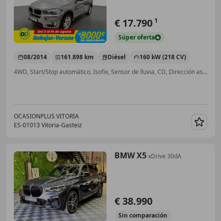
€ 17.790
1
Súper
oferta
08/2014
161.898 km
Diésel
160 kW (218 CV)
4WD, Start/Stop automático, Isofix, Sensor de lluvia, CD, Dirección asistida, Faros antiniebla, ESP
OCASIONPLUS VITORIA
ES-01013 Vitoria-Gasteiz
Guar
BMW X5
xDrive 30dA
€ 38.990
Sin
comparación