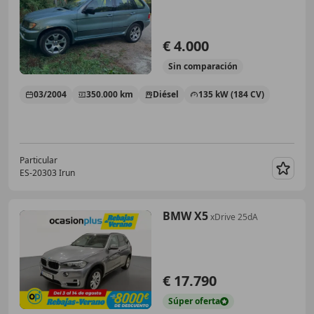
€ 4.000
Sin
comparación
03/2004
350.000 km
Diésel
135 kW (184 CV)
Particular
ES-20303 Irun
Guar
BMW X5
xDrive 25dA
€ 17.790
Súper
oferta