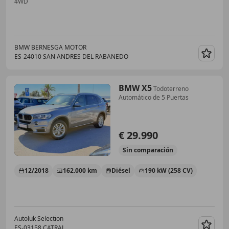
4WD
BMW BERNESGA MOTOR
ES-24010 SAN ANDRES DEL RABANEDO
Guar
BMW X5
Todoterreno
Automático de 5 Puertas
€ 29.990
Sin
comparación
12/2018
162.000 km
Diésel
190 kW (258 CV)
Autoluk Selection
ES-03158 CATRAL