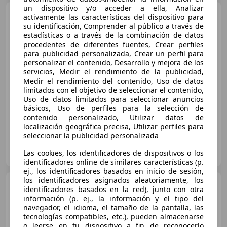
un dispositivo y/o acceder a ella, Analizar
BMW X5
xDrive 30dA
activamente las características del dispositivo para
su identificación, Comprender al público a través de
estadísticas o a través de la combinación de datos
procedentes de diferentes fuentes, Crear perfiles
para publicidad personalizada, Crear un perfil para
€ 28.190
personalizar el contenido, Desarrollo y mejora de los
servicios, Medir el rendimiento de la publicidad,
Súper
oferta
Medir el rendimiento del contenido, Uso de datos
limitados con el objetivo de seleccionar el contenido,
11/2018
129.500 km
Diésel
195 kW (265 CV)
Uso de datos limitados para seleccionar anuncios
básicos, Uso de perfiles para la selección de
contenido personalizado, Utilizar datos de
localización geográfica precisa, Utilizar perfiles para
seleccionar la publicidad personalizada
AUTOHERO SEVILLA
Las cookies, los identificadores de dispositivos o los
ES-41001 SEVILLA
Guar
identificadores online de similares características (p.
ej., los identificadores basados en inicio de sesión,
los identificadores asignados aleatoriamente, los
BMW X5
4.6i
identificadores basados en la red), junto con otra
información (p. ej., la información y el tipo del
navegador, el idioma, el tamaño de la pantalla, las
tecnologías compatibles, etc.), pueden almacenarse
o leerse en tu dispositivo a fin de reconocerlo