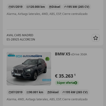
01/2019
120.000 km
Diésel
195 kW (265 CV)
Alarma, Airbags laterales, 4WD, ABS, ESP, Cierre centralizado
AVAL CARS MADRID
ES-28925 ALCORCON
Guar
BMW X5
xDrive 30dA
€ 35.263
1
Súper
oferta
07/2019
90.001 km
Diésel
195 kW (265 CV)
Alarma, 4WD, Airbags laterales, ABS, ESP, Cierre centralizado