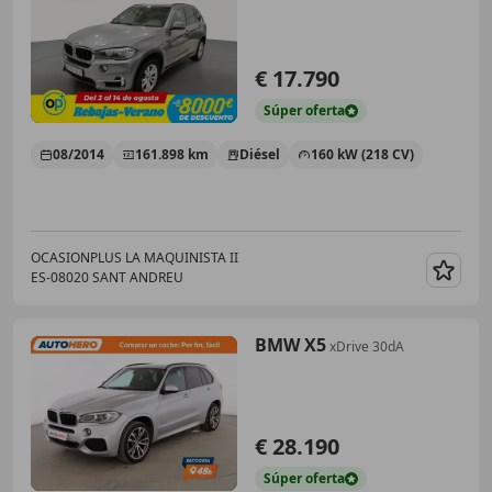
€ 17.790
Súper
oferta
08/2014
161.898 km
Diésel
160 kW (218 CV)
OCASIONPLUS LA MAQUINISTA II
ES-08020 SANT ANDREU
Guar
BMW X5
xDrive 30dA
€ 28.190
Súper
oferta