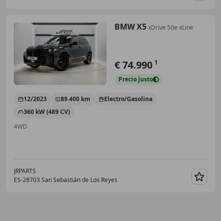
BMW X5
xDrive 50e xLine
€ 74.990
1
Precio
justo
12/2023
89.400 km
Electro/Gasolina
360 kW (489 CV)
4WD
JRPARTS
ES-28703 San Sebastián de Los Reyes
Guar