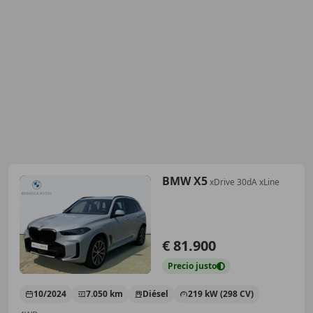
BMW X5
xDrive 30dA xLine
€ 81.900
Precio
justo
10/2024
7.050 km
Diésel
219 kW (298 CV)