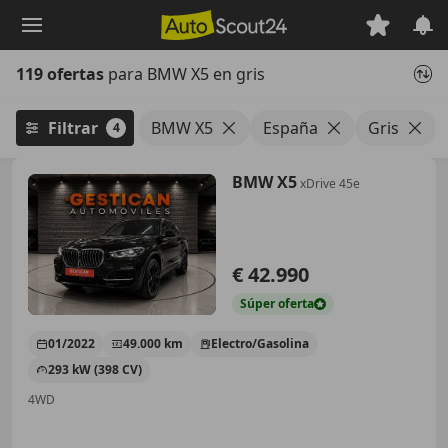
Saltar
al
contenido
119 ofertas
para BMW X5 en gris
principal
Filtrar
BMW X5
España
Gris
4
BMW X5
xDrive 45e
€ 42.990
Súper
oferta
01/2022
49.000 km
Electro/Gasolina
293 kW (398 CV)
4WD