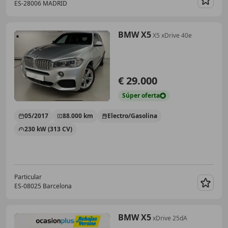
ES-28006 MADRID
Guar
BMW X5
X5 xDrive 40e
€ 29.000
Súper
oferta
05/2017
88.000 km
Electro/Gasolina
230 kW (313 CV)
Particular
ES-08025 Barcelona
Guar
BMW X5
xDrive 25dA