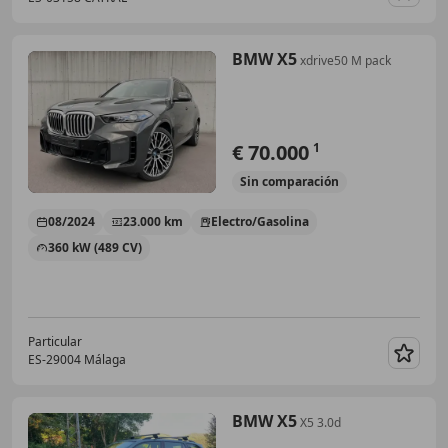
Guar
BMW X5
xdrive50 M pack
€ 70.000
1
Sin
comparación
08/2024
23.000 km
Electro/Gasolina
360 kW (489 CV)
Particular
ES-29004 Málaga
Guar
BMW X5
X5 3.0d