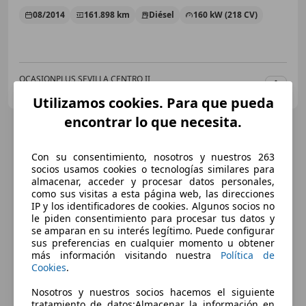
08/2014
161.898 km
Diésel
160 kW (218 CV)
OCASIONPLUS SEVILLA CENTRO II
ES-41007 Sevilla
Guar
Utilizamos cookies. Para que pueda
encontrar lo que necesita.
Con su consentimiento, nosotros y nuestros 263
socios usamos cookies o tecnologías similares para
almacenar, acceder y procesar datos personales,
como sus visitas a esta página web, las direcciones
IP y los identificadores de cookies. Algunos socios no
le piden consentimiento para procesar tus datos y
se amparan en su interés legítimo. Puede configurar
sus preferencias en cualquier momento u obtener
más información visitando nuestra
Política de
Cookies
.
Nosotros y nuestros socios hacemos el siguiente
tratamiento de datos:Almacenar la información en