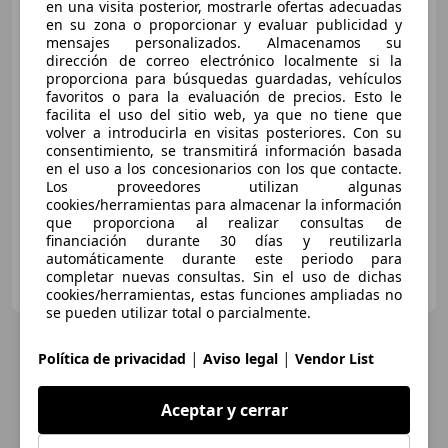
en una visita posterior, mostrarle ofertas adecuadas
BMW X5
xDrive 25dA
en su zona o proporcionar y evaluar publicidad y
mensajes personalizados. Almacenamos su
dirección de correo electrónico localmente si la
proporciona para búsquedas guardadas, vehículos
favoritos o para la evaluación de precios. Esto le
€ 20.639
facilita el uso del sitio web, ya que no tiene que
volver a introducirla en visitas posteriores. Con su
Súper
oferta
consentimiento, se transmitirá información basada
en el uso a los concesionarios con los que contacte.
01/2018
229.055 km
Diésel
170 kW (231 CV)
Los proveedores utilizan algunas
cookies/herramientas para almacenar la información
que proporciona al realizar consultas de
financiación durante 30 días y reutilizarla
automáticamente durante este periodo para
OCASIONPLUS SEVILLA CENTRO II
completar nuevas consultas. Sin el uso de dichas
ES-41007 Sevilla
Guar
cookies/herramientas, estas funciones ampliadas no
se pueden utilizar total o parcialmente.
|
|
Política de privacidad
Aviso legal
Vendor List
Aceptar y cerrar