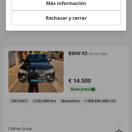
Más información
Rechazar y cerrar
BMW X5
xDrive 50iA
€ 14.500
Buen
precio
07/2011
232.000 km
Gasolina
300 kW (408 CV)
Clidrive Group