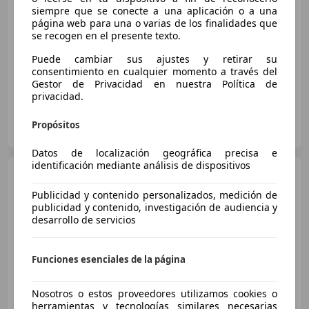
€ 5.900
siempre que se conecte a una aplicación o a una
página web para una o varias de los finalidades que
Sin
comparación
se recogen en el presente texto.
03/2003
295.000 km
Gasolina
255 kW (347 CV)
Puede cambiar sus ajustes y retirar su
consentimiento en cualquier momento a través del
Gestor de Privacidad en nuestra Política de
privacidad.
Los Alcazares Car & Caravan Repair
Propósitos
ES-30710 LOS ALCAZARES
Guar
Datos de localización geográfica precisa e
identificación mediante análisis de dispositivos
BMW X5
4.4i Aut.
Publicidad y contenido personalizados, medición de
publicidad y contenido, investigación de audiencia y
desarrollo de servicios
€ 11.900
Sin
comparación
Funciones esenciales de la página
10/2004
121.600 km
Gasolina
235 kW (320 CV)
Nosotros o estos proveedores utilizamos cookies o
herramientas y tecnologías similares necesarias