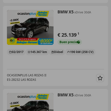
BMW X5
xDrive 30dA
€ 25.139
1
Buen
precio
02/2017
145.367 km
Diésel
190 kW (258 CV)
OCASIONPLUS LAS ROZAS II
ES-28232 LAS ROZAS
Guar
BMW X5
xDrive 30dA