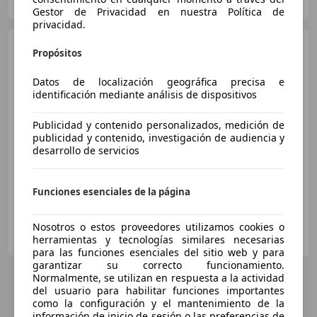
ES-14014 CORDOBA
Guar
Gestor de Privacidad en nuestra Política de
privacidad.
BMW X5
xDrive 30dA
Propósitos
Datos de localización geográfica precisa e
identificación mediante análisis de dispositivos
€ 30.990
1
Publicidad y contenido personalizados, medición de
Sin
comparación
publicidad y contenido, investigación de audiencia y
desarrollo de servicios
11/2014
116.207 km
Diésel
190 kW (258 CV)
Funciones esenciales de la página
Nosotros o estos proveedores utilizamos cookies o
OCASIONPLUS SEVILLA CENTRO II
herramientas y tecnologías similares necesarias
ES-41007 Sevilla
Guar
para las funciones esenciales del sitio web y para
garantizar su correcto funcionamiento.
Normalmente, se utilizan en respuesta a la actividad
del usuario para habilitar funciones importantes
como la configuración y el mantenimiento de la
información de inicio de sesión o las preferencias de