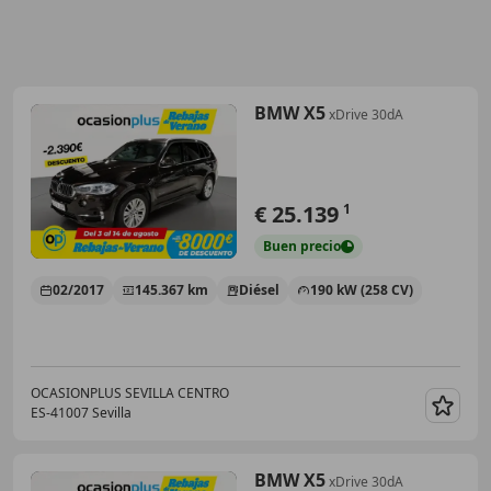
BMW X5
xDrive 30dA
€ 25.139
1
Buen
precio
02/2017
145.367 km
Diésel
190 kW (258 CV)
OCASIONPLUS SEVILLA CENTRO
ES-41007 Sevilla
Guar
BMW X5
xDrive 30dA