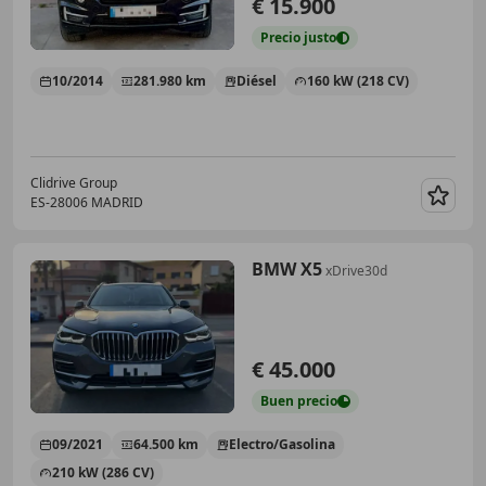
€ 15.900
Precio
justo
10/2014
281.980 km
Diésel
160 kW (218 CV)
Clidrive Group
ES-28006 MADRID
Guar
BMW X5
xDrive30d
€ 45.000
Buen
precio
09/2021
64.500 km
Electro/Gasolina
210 kW (286 CV)