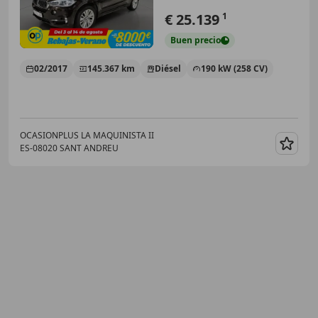
€ 25.139
1
Buen
precio
02/2017
145.367 km
Diésel
190 kW (258 CV)
OCASIONPLUS LA MAQUINISTA II
ES-08020 SANT ANDREU
Guar