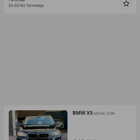
ES-03182 Torrevieja
Guar
BMW X5
xDrive 25dA