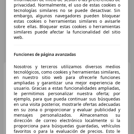
privacidad. Normalmente, el uso de estas cookies o
tecnologías similares no se puede desactivar. Sin
embargo, algunos navegadores pueden bloquear
estas cookies o herramientas similares o avisarle
sobre ellas. Bloquear estas cookies o herramientas
similares puede afectar la funcionalidad del sitio
web.
Funciones de página avanzadas
Nosotros y terceros utilizamos diversos medios
BMW X5
xDrive 30dA
tecnológicos, como cookies y herramientas similares,
en nuestro sitio web para ofrecerle funciones
ampliadas y garantizar una mejor experiencia de
usuario. Gracias a estas funcionalidades ampliadas,
le permitimos personalizar nuestra oferta; por
€ 30.990
1
ejemplo, para que pueda continuar sus búsquedas
en una visita posterior, mostrarle ofertas adecuadas
Sin
comparación
en su zona o proporcionar y evaluar publicidad y
mensajes personalizados. Almacenamos su
11/2014
116.207 km
Diésel
190 kW (258 CV)
dirección de correo electrónico localmente si la
proporciona para búsquedas guardadas, vehículos
favoritos o para la evaluación de precios. Esto le