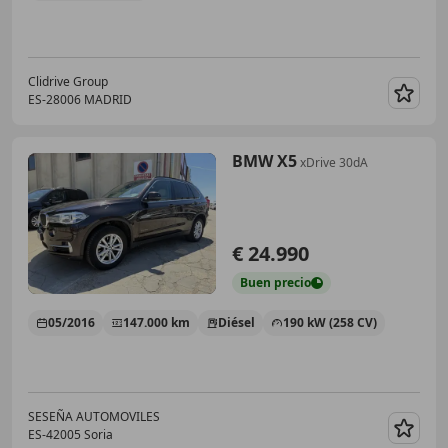
Clidrive Group
ES-28006 MADRID
Guar
BMW X5
xDrive 30dA
€ 24.990
Buen
precio
05/2016
147.000 km
Diésel
190 kW (258 CV)
SESEÑA AUTOMOVILES
ES-42005 Soria
Guar