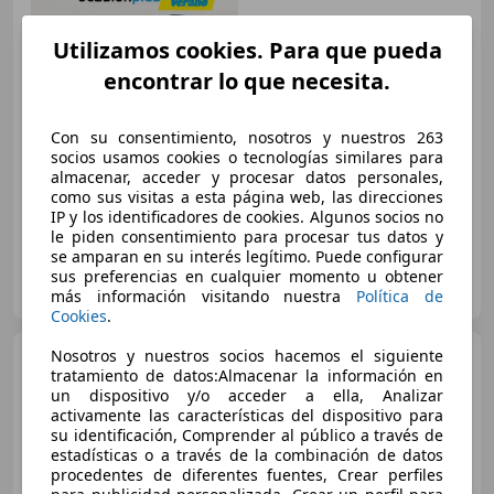
Utilizamos cookies. Para que pueda
encontrar lo que necesita.
€ 30.990
1
Sin
comparación
Con su consentimiento, nosotros y nuestros 263
socios usamos cookies o tecnologías similares para
11/2014
116.207 km
Diésel
190 kW (258 CV)
almacenar, acceder y procesar datos personales,
como sus visitas a esta página web, las direcciones
IP y los identificadores de cookies. Algunos socios no
le piden consentimiento para procesar tus datos y
se amparan en su interés legítimo. Puede configurar
OCASIONPLUS LA MAQUINISTA II
sus preferencias en cualquier momento u obtener
ES-08020 SANT ANDREU
Guar
más información visitando nuestra
Política de
Cookies
.
Nosotros y nuestros socios hacemos el siguiente
BMW X5
xDrive 30dA
tratamiento de datos:Almacenar la información en
un dispositivo y/o acceder a ella, Analizar
activamente las características del dispositivo para
su identificación, Comprender al público a través de
estadísticas o a través de la combinación de datos
€ 25.139
1
procedentes de diferentes fuentes, Crear perfiles
Buen
precio