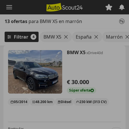
Saltar
al
contenido
13 ofertas
para BMW X5 en marrón
principal
Filtrar
BMW X5
España
Marrón
4
BMW X5
xDrive40d
€ 30.000
Súper
oferta
05/2014
48.200 km
Diésel
230 kW (313 CV)
Particular