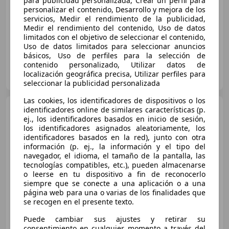
para publicidad personalizada, Crear un perfil para
personalizar el contenido, Desarrollo y mejora de los
servicios, Medir el rendimiento de la publicidad,
02/2017
145.367 km
Diésel
190 kW (258 CV)
Medir el rendimiento del contenido, Uso de datos
limitados con el objetivo de seleccionar el contenido,
Uso de datos limitados para seleccionar anuncios
básicos, Uso de perfiles para la selección de
contenido personalizado, Utilizar datos de
OCASIONPLUS SEVILLA CENTRO II
localización geográfica precisa, Utilizar perfiles para
ES-41007 Sevilla
Guar
seleccionar la publicidad personalizada
Las cookies, los identificadores de dispositivos o los
BMW X5
identificadores online de similares características (p.
xDrive 40dA
ej., los identificadores basados en inicio de sesión,
los identificadores asignados aleatoriamente, los
€ 31.495
identificadores basados en la red), junto con otra
información (p. ej., la información y el tipo del
Sin
comparación
navegador, el idioma, el tamaño de la pantalla, las
tecnologías compatibles, etc.), pueden almacenarse
05/2017
139.000 km
Diésel
230 kW (313 CV)
o leerse en tu dispositivo a fin de reconocerlo
siempre que se conecte a una aplicación o a una
página web para una o varias de los finalidades que
se recogen en el presente texto.
Puede cambiar sus ajustes y retirar su
Nymai Premium Cars
consentimiento en cualquier momento a través del