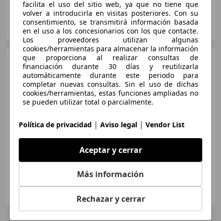
facilita el uso del sitio web, ya que no tiene que
volver a introducirla en visitas posteriores. Con su
OCASIONPLUS LAS ROZAS II
consentimiento, se transmitirá información basada
ES-28232 LAS ROZAS
Guar
en el uso a los concesionarios con los que contacte.
Los proveedores utilizan algunas
cookies/herramientas para almacenar la información
que proporciona al realizar consultas de
BMW X5
xDrive 30dA
financiación durante 30 días y reutilizarla
automáticamente durante este periodo para
completar nuevas consultas. Sin el uso de dichas
cookies/herramientas, estas funciones ampliadas no
se pueden utilizar total o parcialmente.
€ 30.990
1
Sin
comparación
|
|
Política de privacidad
Aviso legal
Vendor List
11/2014
116.207 km
Diésel
190 kW (258 CV)
Aceptar y cerrar
Más información
OCASIONPLUS CORDOBA QUEMADAS
ES-14014 Córdoba
Guar
Rechazar y cerrar