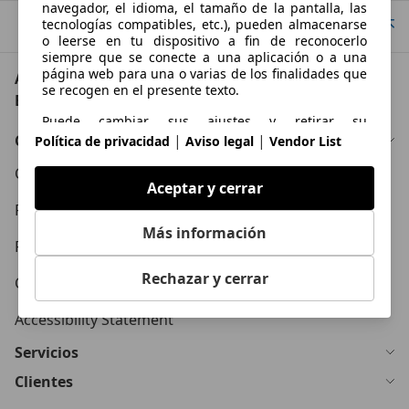
navegador, el idioma, el tamaño de la pantalla, las
tecnologías compatibles, etc.), pueden almacenarse
Ir arriba
o leerse en tu dispositivo a fin de reconocerlo
siempre que se conecte a una aplicación o a una
página web para una o varias de los finalidades que
AutoScout24: el mayor mercado de automoción de
se recogen en el presente texto.
Europa
Puede cambiar sus ajustes y retirar su
consentimiento en cualquier momento a través del
Conócenos
|
|
Política de privacidad
Aviso legal
Vendor List
Gestor de Privacidad en nuestra Política de
privacidad.
Condiciones Generales
Aceptar y cerrar
Propósitos
Política de Privacidad
Más información
Datos de localización geográfica precisa e
Política de Cookies
identificación mediante análisis de dispositivos
Rechazar y cerrar
Contacto
Publicidad y contenido personalizados, medición de
publicidad y contenido, investigación de audiencia y
Accessibility Statement
desarrollo de servicios
Servicios
Clientes
Funciones esenciales de la página