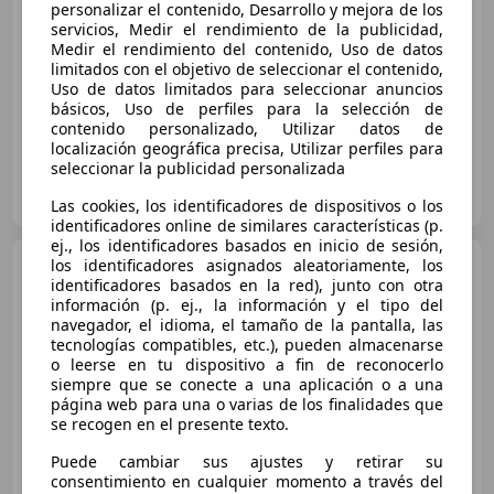
Buen
precio
personalizar el contenido, Desarrollo y mejora de los
servicios, Medir el rendimiento de la publicidad,
04/2023
90.220 km
Diésel
110 kW (150 CV)
Medir el rendimiento del contenido, Uso de datos
limitados con el objetivo de seleccionar el contenido,
Techo solar
Uso de datos limitados para seleccionar anuncios
básicos, Uso de perfiles para la selección de
contenido personalizado, Utilizar datos de
localización geográfica precisa, Utilizar perfiles para
seleccionar la publicidad personalizada
TELENAUTO, Audi y Volkswagen
ES-24700 ASTORGA
Guar
Las cookies, los identificadores de dispositivos o los
identificadores online de similares características (p.
ej., los identificadores basados en inicio de sesión,
Volkswagen Tiguan
los identificadores asignados aleatoriamente, los
identificadores basados en la red), junto con otra
2.0TDI Life DSG 110kW
información (p. ej., la información y el tipo del
navegador, el idioma, el tamaño de la pantalla, las
tecnologías compatibles, etc.), pueden almacenarse
€ 21.726
o leerse en tu dispositivo a fin de reconocerlo
siempre que se conecte a una aplicación o a una
Súper
oferta
página web para una o varias de los finalidades que
se recogen en el presente texto.
09/2021
87.893 km
Diésel
110 kW (150 CV)
Puede cambiar sus ajustes y retirar su
consentimiento en cualquier momento a través del