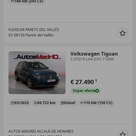
180 kW (245 CV)
FLEXICAR PARETS DEL VALLÉS
ES-08150 Parets del Vallès
Guar
Volkswagen Tiguan
2.0TDI R-Line DSG 110kW
€ 27.490
1
Súper
oferta
03/2023
49.722 km
Diésel
110 kW (150 CV)
AUTOS MADRID ALCALÁ DE HENARES