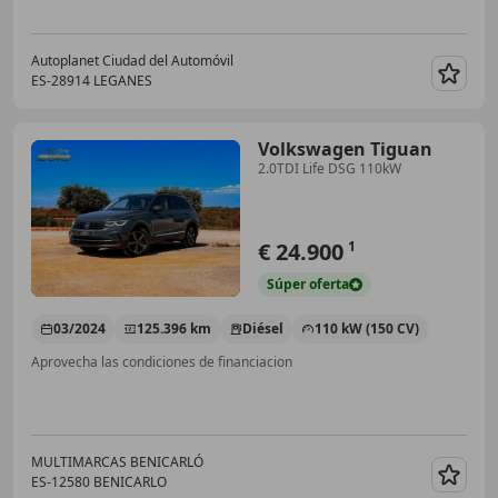
Autoplanet Ciudad del Automóvil
ES-28914 LEGANES
Guar
Volkswagen Tiguan
2.0TDI Life DSG 110kW
€ 24.900
1
Súper
oferta
03/2024
125.396 km
Diésel
110 kW (150 CV)
Aprovecha las condiciones de financiacion
MULTIMARCAS BENICARLÓ
ES-12580 BENICARLO
Guar