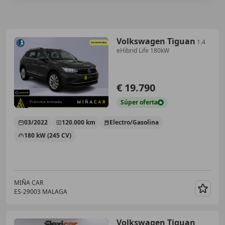
Volkswagen Tiguan
1.4
eHibrid Life 180kW
€ 19.790
Súper
oferta
03/2022
120.000 km
Electro/Gasolina
180 kW (245 CV)
MIÑA CAR
ES-29003 MALAGA
Guar
Volkswagen Tiguan