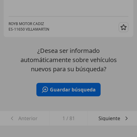
ROYB MOTOR CADIZ
ES-11650 VILLAMARTIN
Guar
¿Desea ser informado
automáticamente sobre vehículos
nuevos para su búsqueda?
Guardar búsqueda
Anterior
1
/
81
Siguiente