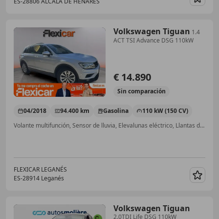
ES-28806 ALCALA DE HENARES
Guar
Volkswagen Tiguan
1.4
ACT TSI Advance DSG 110kW
€ 14.890
Sin
comparación
04/2018
94.400 km
Gasolina
110 kW (150 CV)
Volante multifunción, Sensor de lluvia, Elevalunas eléctrico, Llantas de aleación, Ventanas tintadas, Faros antiniebla
FLEXICAR LEGANÉS
ES-28914 Leganés
Guar
Volkswagen Tiguan
2.0TDI Life DSG 110kW