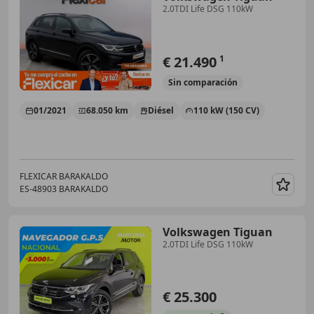
2.0TDI Life DSG 110kW
€ 21.490
1
Sin
comparación
01/2021
68.050 km
Diésel
110 kW (150 CV)
FLEXICAR BARAKALDO
ES-48903 BARAKALDO
Guar
Volkswagen Tiguan
2.0TDI Life DSG 110kW
€ 25.300