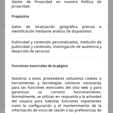
Gestor de Privacidad en nuestra Política de
privacidad.
AUTOHERO CENTER MADRID
Propósitos
ES-28050 MADRID
Guar
Datos de localización geográfica precisa e
identificación mediante análisis de dispositivos
Volkswagen Tiguan
2.0TDI Life DSG 110kW
Publicidad y contenido personalizados, medición de
publicidad y contenido, investigación de audiencia y
€ 25.490
desarrollo de servicios
Buen
precio
Funciones esenciales de la página
08/2021
45.000 km
Diésel
110 kW (150 CV)
Nosotros o estos proveedores utilizamos cookies o
herramientas y tecnologías similares necesarias
para las funciones esenciales del sitio web y para
garantizar su correcto funcionamiento.
PREMIUM CARS ESPAÑA
Normalmente, se utilizan en respuesta a la actividad
ES-28802 ALCALA DE HENARES
Guar
del usuario para habilitar funciones importantes
como la configuración y el mantenimiento de la
información de inicio de sesión o las preferencias de