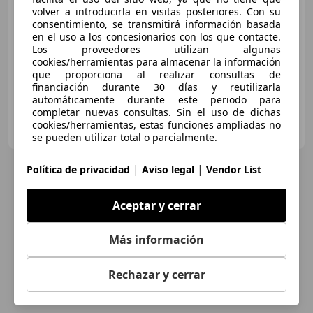
Súper
oferta
volver a introducirla en visitas posteriores. Con su
consentimiento, se transmitirá información basada
12/2025
15.250 km
Electro/Gasolina
en el uso a los concesionarios con los que contacte.
Los proveedores utilizan algunas
150 kW (204 CV)
cookies/herramientas para almacenar la información
que proporciona al realizar consultas de
financiación durante 30 días y reutilizarla
automáticamente durante este periodo para
completar nuevas consultas. Sin el uso de dichas
DOMINGO ALONSO OCASIÓN
cookies/herramientas, estas funciones ampliadas no
ES-35019 LAS PALMAS DE GRAN CANARIA
Guar
se pueden utilizar total o parcialmente.
|
|
Política de privacidad
Aviso legal
Vendor List
Aceptar y cerrar
Más información
Rechazar y cerrar