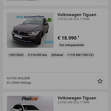
Guar
Volkswagen Tiguan
2.0TDI Life DSG 110kW
€ 18.990
1
Sin
comparación
07/2022
110.035 km
Diésel
110 kW (150 CV)
AUTOS MOLIERE
ES-29004 Málaga
Guar
Volkswagen Tiguan
2.0TDI Life DSG 110kW