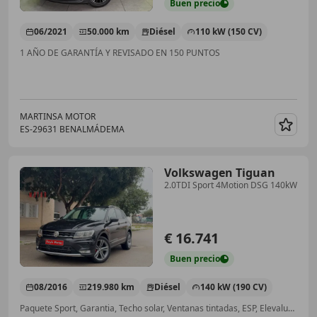
Buen
precio
06/2021
50.000 km
Diésel
110 kW (150 CV)
1 AÑO DE GARANTÍA Y REVISADO EN 150 PUNTOS
MARTINSA MOTOR
ES-29631 BENALMÁDEMA
Guar
Volkswagen Tiguan
2.0TDI Sport 4Motion DSG 140kW
€ 16.741
Buen
precio
08/2016
219.980 km
Diésel
140 kW (190 CV)
Paquete Sport, Garantia, Techo solar, Ventanas tintadas, ESP, Elevalunas eléctrico