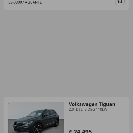
ES-03007 ALICANTE
Guar
Volkswagen Tiguan
2.0TDI Life DSG 110kW
€ 24.495