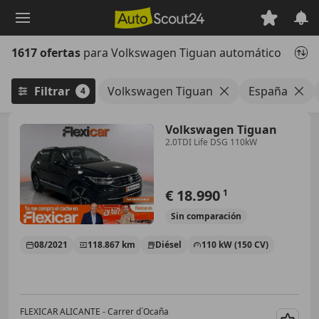
Saltar
al
contenido
1617 ofertas
para Volkswagen Tiguan automático
principal
Filtrar
Volkswagen Tiguan
España
4
Volkswagen Tiguan
2.0TDI Life DSG 110kW
€ 18.990
1
Sin
comparación
08/2021
118.867 km
Diésel
110 kW (150 CV)
FLEXICAR ALICANTE - Carrer d´Ocaña