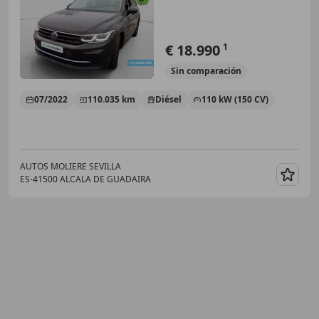
€ 18.990
1
Sin
comparación
07/2022
110.035 km
Diésel
110 kW (150 CV)
AUTOS MOLIERE SEVILLA
ES-41500 ALCALA DE GUADAIRA
Guar