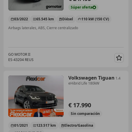
Súper
oferta
03/2022
65.545 km
Diésel
110 kW (150 CV)
Airbags laterales, ABS, Cierre centralizado
GO MOTOR II
ES-43204 REUS
Guar
Volkswagen Tiguan
1.4
eHibrid Life 180kW
€ 17.990
Sin
comparación
01/2021
123.517 km
Electro/Gasolina