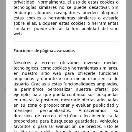
Volkswagen Tiguan
privacidad. Normalmente, el uso de estas cookies o
Advance 2.0 TDI 110kW (150CV)
tecnologías similares no se puede desactivar. Sin
4Mot DSG
embargo, algunos navegadores pueden bloquear
estas cookies o herramientas similares o avisarle
sobre ellas. Bloquear estas cookies o herramientas
€ 19.890
similares puede afectar la funcionalidad del sitio
web.
Súper
oferta
01/2021
144.700 km
Diésel
110 kW (150 CV)
Funciones de página avanzadas
Nosotros y terceros utilizamos diversos medios
tecnológicos, como cookies y herramientas similares,
en nuestro sitio web para ofrecerle funciones
FLEXICAR SANTANDER
ampliadas y garantizar una mejor experiencia de
ES-39011 Santander
Guar
usuario. Gracias a estas funcionalidades ampliadas,
le permitimos personalizar nuestra oferta; por
ejemplo, para que pueda continuar sus búsquedas
Volkswagen Tiguan
Más
en una visita posterior, mostrarle ofertas adecuadas
1.5 TSI PHEV 150 kW (204 CV)
en su zona o proporcionar y evaluar publicidad y
DSG6
mensajes personalizados. Almacenamos su
dirección de correo electrónico localmente si la
proporciona para búsquedas guardadas, vehículos
€ 28.290
favoritos o para la evaluación de precios. Esto le
facilita el uso del sitio web, ya que no tiene que