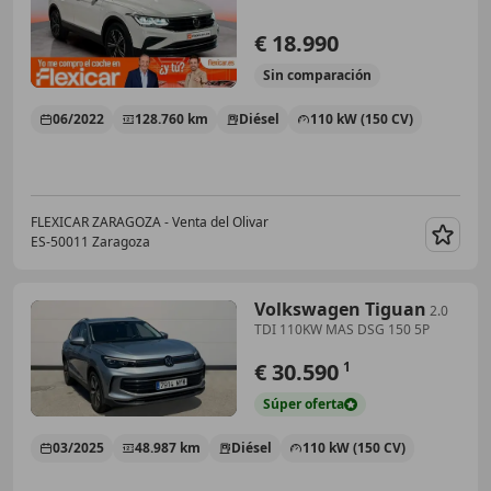
€ 18.990
Sin
comparación
06/2022
128.760 km
Diésel
110 kW (150 CV)
FLEXICAR ZARAGOZA - Venta del Olivar
ES-50011 Zaragoza
Guar
Volkswagen Tiguan
2.0
TDI 110KW MAS DSG 150 5P
€ 30.590
1
Súper
oferta
03/2025
48.987 km
Diésel
110 kW (150 CV)