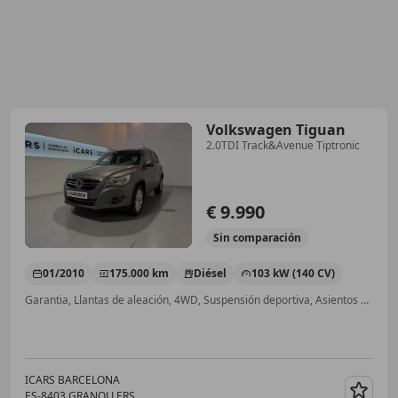
Volkswagen Tiguan
2.0TDI Track&Avenue Tiptronic
€ 9.990
Sin
comparación
01/2010
175.000 km
Diésel
103 kW (140 CV)
Garantia, Llantas de aleación, 4WD, Suspensión deportiva, Asientos deportivos, Elevalunas eléctrico, MP3, Faros antiniebla
ICARS BARCELONA
ES-8403 GRANOLLERS