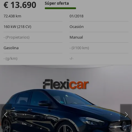
€ 13.690
Súper oferta
72.438 km
01/2018
160 kW (218 CV)
Ocasión
- (Propietarios)
Manual
Gasolina
- (l/100 km)
- (g/km)
-/-