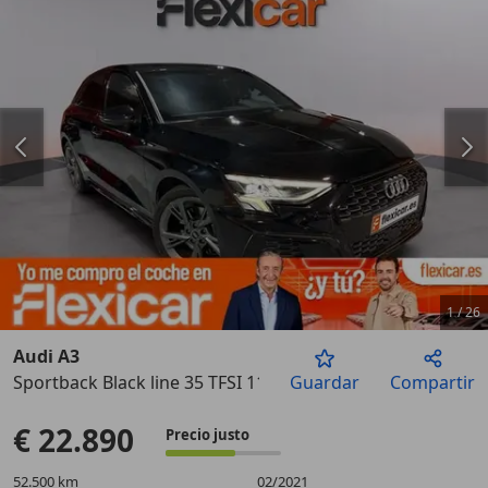
1
/
26
Audi A3
Sportback Black line 35 TFSI 110kW S tro
Guardar
Compartir
Anterior
Sigu
€ 22.890
Precio justo
52.500 km
02/2021