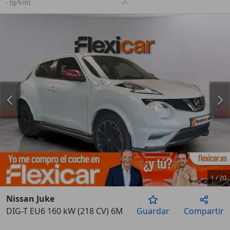
- (g/km)
-/-
1
/
20
Nissan Juke
DIG-T EU6 160 kW (218 CV) 6M/T NISMO RS
Guardar
Compartir
Anterior
Sigu