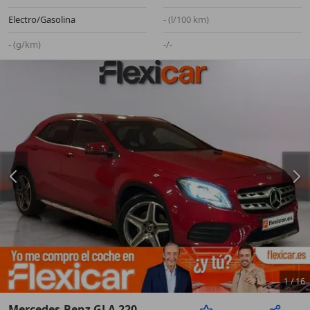
Electro/Gasolina
- (l/100 km)
- (g/km)
-/-
1
/
16
Mercedes-Benz GLA 220