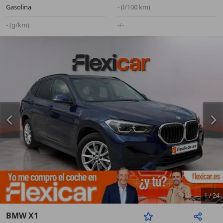
Gasolina
- (l/100 km)
- (g/km)
-/-
1
/
24
BMW X1