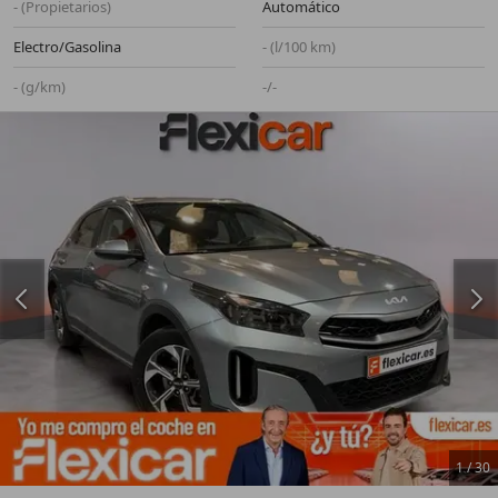
- (Propietarios)
Automático
Electro/Gasolina
- (l/100 km)
- (g/km)
-/-
1
/
30