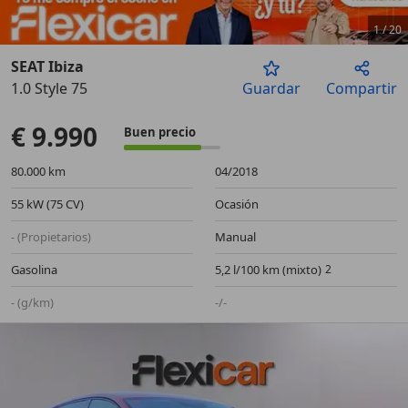
1
/
20
SEAT Ibiza
1.0 Style 75
Guardar
Compartir
Anterior
Sigu
€ 9.990
Buen precio
80.000 km
04/2018
55 kW (75 CV)
Ocasión
- (Propietarios)
Manual
Gasolina
5,2 l/100 km (mixto)
- (g/km)
-/-