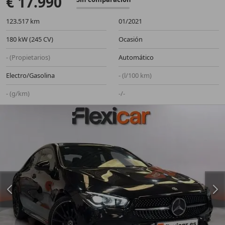
€ 17.990
123.517 km
01/2021
180 kW (245 CV)
Ocasión
- (Propietarios)
Automático
Electro/Gasolina
- (l/100 km)
- (g/km)
-/-