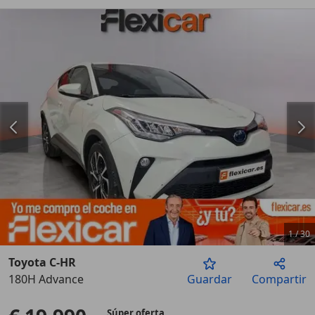
1
/
30
Toyota C-HR
180H Advance
Guardar
Compartir
Anterior
Sigu
Súper oferta