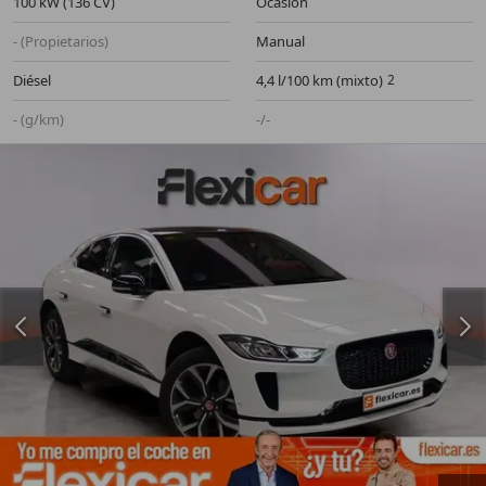
100 kW (136 CV)
Ocasión
- (Propietarios)
Manual
Diésel
4,4 l/100 km (mixto)
- (g/km)
-/-