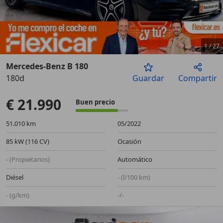
1
/
27
Mercedes-Benz B 180
180d
Guardar
Compartir
Anterior
Sigu
€ 21.990
Buen precio
51.010 km
05/2022
85 kW (116 CV)
Ocasión
- (Propietarios)
Automático
Diésel
- (l/100 km)
- (g/km)
-/-