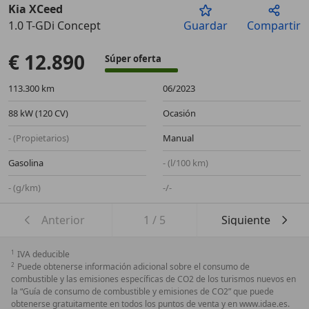
Kia XCeed
1.0 T-GDi Concept
Guardar
Compartir
Anterior
Sigu
€ 12.890
Súper oferta
113.300 km
06/2023
88 kW (120 CV)
Ocasión
- (Propietarios)
Manual
Gasolina
- (l/100 km)
- (g/km)
-/-
Anterior
1
/
5
Siguiente
1
IVA deducible
2
Puede obtenerse información adicional sobre el consumo de
combustible y las emisiones específicas de CO2 de los turismos nuevos en
la “Guía de consumo de combustible y emisiones de CO2” que puede
obtenerse gratuitamente en todos los puntos de venta y en www.idae.es.