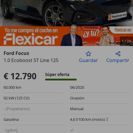
1
/
24
Ford Focus
1.0 Ecoboost ST Line 125
Guardar
Compartir
Anterior
Sigu
€ 12.790
Súper oferta
60.000 km
06/2020
92 kW (125 CV)
Ocasión
- (Propietarios)
Manual
Gasolina
4,6 l/100 km (mixto)
- (g/km)
-/-