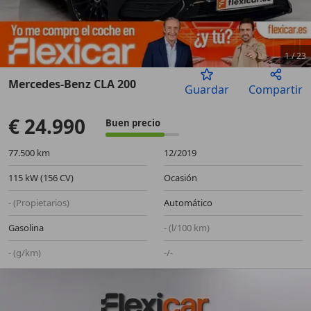
1
/
23
Mercedes-Benz CLA 200
Guardar
Compartir
Anterior
Sigu
€ 24.990
Buen precio
77.500 km
12/2019
115 kW (156 CV)
Ocasión
- (Propietarios)
Automático
Gasolina
- (l/100 km)
- (g/km)
-/-