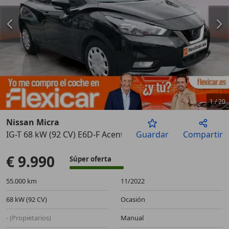
1
/
20
Nissan Micra
IG-T 68 kW (92 CV) E6D-F Acenta
Guardar
Compartir
Anterior
Sigu
€ 9.990
Súper oferta
55.000 km
11/2022
68 kW (92 CV)
Ocasión
- (Propietarios)
Manual