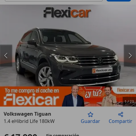
1
/
23
Volkswagen Tiguan
1.4 eHibrid Life 180kW
Guardar
Compartir
Anterior
Sigu
Sin comparación