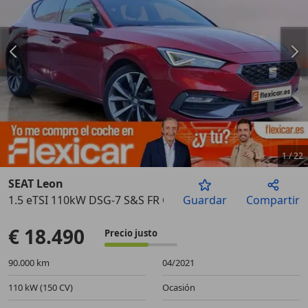
1
/
22
SEAT Leon
1.5 eTSI 110kW DSG-7 S&S FR Go L
Guardar
Compartir
Anterior
Sigu
€ 18.490
Precio justo
90.000 km
04/2021
110 kW (150 CV)
Ocasión