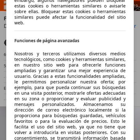
embargo, algunos navegadores pueden bloquear
estas cookies o herramientas similares o avisarle
1
/
19
sobre ellas. Bloquear estas cookies o herramientas
similares puede afectar la funcionalidad del sitio
Fiat 500
web.
Dolcevita 1.0 Hybrid 51KW (70 CV)
Guardar
Compartir
Anterior
Sigu
€ 9.690
Funciones de página avanzadas
Precio justo
Nosotros y terceros utilizamos diversos medios
66.957 km
01/2023
tecnológicos, como cookies y herramientas similares,
en nuestro sitio web para ofrecerle funciones
52 kW (71 CV)
Ocasión
ampliadas y garantizar una mejor experiencia de
usuario. Gracias a estas funcionalidades ampliadas,
- (Propietarios)
Manual
le permitimos personalizar nuestra oferta; por
ejemplo, para que pueda continuar sus búsquedas
Electro/Gasolina
- (l/100 km)
en una visita posterior, mostrarle ofertas adecuadas
en su zona o proporcionar y evaluar publicidad y
- (g/km)
-/-
mensajes personalizados. Almacenamos su
dirección de correo electrónico localmente si la
proporciona para búsquedas guardadas, vehículos
favoritos o para la evaluación de precios. Esto le
facilita el uso del sitio web, ya que no tiene que
volver a introducirla en visitas posteriores. Con su
consentimiento, se transmitirá información basada