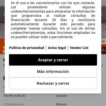
en el uso a los concesionarios con los que contacte.
Los proveedores utilizan algunas
cookies/herramientas para almacenar la información
que proporciona al realizar consultas de
financiación durante 30 días y reutilizarla
automáticamente durante este periodo para
completar nuevas consultas. Sin el uso de dichas
cookies/herramientas, estas funciones ampliadas no
se pueden utilizar total o parcialmente.
|
|
Política de privacidad
Aviso legal
Vendor List
1
/
35
Aceptar y cerrar
Kia Sportage
1.6 MHEV Drive 100kW (136CV) 4x2
Guardar
Compartir
Anterior
Sigu
Más información
€ 14.490
Buen precio
Rechazar y cerrar
113.219 km
11/2020
100 kW (136 CV)
Ocasión
- (Propietarios)
Manual