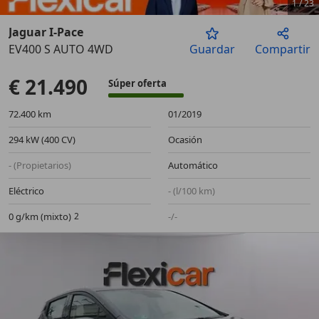
1
/
23
Jaguar I-Pace
EV400 S AUTO 4WD
Guardar
Compartir
Anterior
Sigu
€ 21.490
Súper oferta
72.400 km
01/2019
294 kW (400 CV)
Ocasión
- (Propietarios)
Automático
Eléctrico
- (l/100 km)
0 g/km (mixto)
-/-