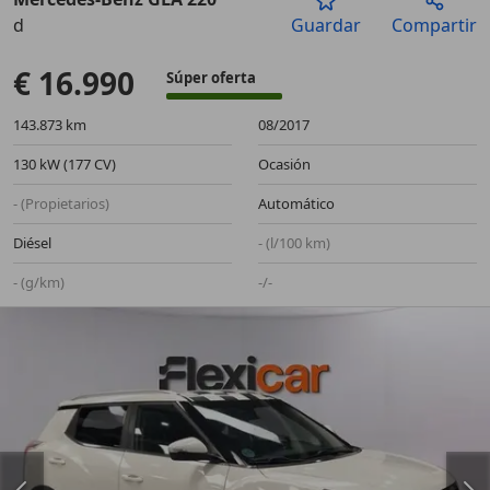
d
Guardar
Compartir
Anterior
Sigu
€ 16.990
Súper oferta
143.873 km
08/2017
130 kW (177 CV)
Ocasión
- (Propietarios)
Automático
Diésel
- (l/100 km)
- (g/km)
-/-