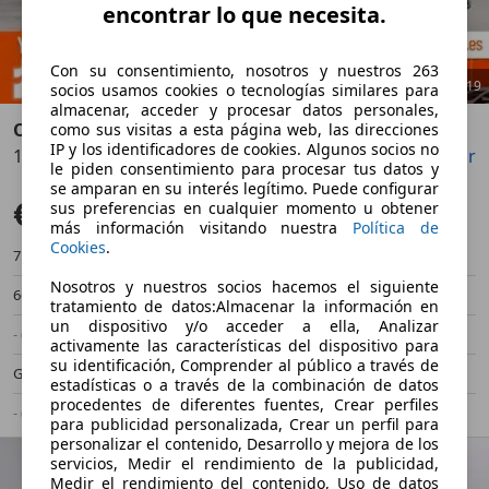
encontrar lo que necesita.
Con su consentimiento, nosotros y nuestros 263
1
/
19
socios usamos cookies o tecnologías similares para
almacenar, acceder y procesar datos personales,
Opel Corsa
como sus visitas a esta página web, las direcciones
IP y los identificadores de cookies. Algunos socios no
1.4 Business 90
Guardar
Compartir
Anterior
Sigu
le piden consentimiento para procesar tus datos y
se amparan en su interés legítimo. Puede configurar
€ 7.490
sus preferencias en cualquier momento u obtener
Súper oferta
más información visitando nuestra
Política de
Cookies
.
71.850 km
01/2017
Nosotros y nuestros socios hacemos el siguiente
66 kW (90 CV)
Ocasión
tratamiento de datos:Almacenar la información en
un dispositivo y/o acceder a ella, Analizar
- (Propietarios)
Manual
activamente las características del dispositivo para
su identificación, Comprender al público a través de
Gasolina
5,1 l/100 km (mixto)
estadísticas o a través de la combinación de datos
procedentes de diferentes fuentes, Crear perfiles
- (g/km)
-/-
para publicidad personalizada, Crear un perfil para
personalizar el contenido, Desarrollo y mejora de los
servicios, Medir el rendimiento de la publicidad,
Medir el rendimiento del contenido, Uso de datos