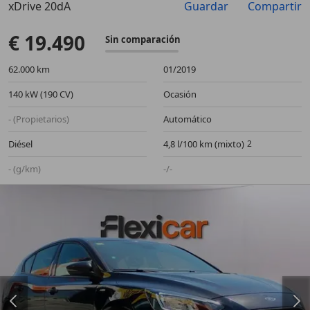
xDrive 20dA
Guardar
Compartir
Anterior
Sigu
€ 19.490
Sin comparación
62.000 km
01/2019
140 kW (190 CV)
Ocasión
- (Propietarios)
Automático
Diésel
4,8 l/100 km (mixto)
- (g/km)
-/-