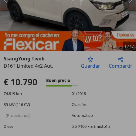
1
/
17
SsangYong Tivoli
D16T Limited 4x2 Aut.
Guardar
Compartir
Anterior
Sigu
€ 10.790
Buen precio
74.819 km
01/2018
85 kW (116 CV)
Ocasión
- (Propietarios)
Automático
Diésel
5,5 l/100 km (mixto)