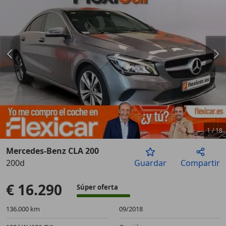
1
/
18
Mercedes-Benz CLA 200
200d
Guardar
Compartir
Anterior
Sigu
€ 16.290
Súper oferta
136.000 km
09/2018