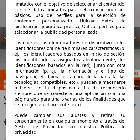
limitados con el objetivo de seleccionar el contenido,
Uso de datos limitados para seleccionar anuncios
básicos, Uso de perfiles para la selección de
contenido personalizado, Utilizar datos de
localización geográfica precisa, Utilizar perfiles para
seleccionar la publicidad personalizada
Las cookies, los identificadores de dispositivos o los
identificadores online de similares características (p.
ej., los identificadores basados en inicio de sesión,
los identificadores asignados aleatoriamente, los
identificadores basados en la red), junto con otra
información (p. ej., la información y el tipo del
navegador, el idioma, el tamaño de la pantalla, las
tecnologías compatibles, etc.), pueden almacenarse
1
/
23
o leerse en tu dispositivo a fin de reconocerlo
siempre que se conecte a una aplicación o a una
Volvo S60
página web para una o varias de los finalidades que
se recogen en el presente texto.
T4 Business Plus Aut.
Guardar
Compartir
Anterior
Sigu
Puede cambiar sus ajustes y retirar su
€ 18.990
Súper oferta
consentimiento en cualquier momento a través del
Gestor de Privacidad en nuestra Política de
privacidad.
123.000 km
12/2020