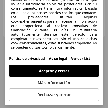
volver a introducirla en visitas posteriores. Con su
02/2023
99.048 km
Diésel
110 kW (150 CV)
consentimiento, se transmitirá información basada
en el uso a los concesionarios con los que contacte.
Los proveedores utilizan algunas
cookies/herramientas para almacenar la información
que proporciona al realizar consultas de
CSV MOTOR BILBAO
financiación durante 30 días y reutilizarla
ES-48950 Vizcaya
Guar
automáticamente durante este periodo para
completar nuevas consultas. Sin el uso de dichas
cookies/herramientas, estas funciones ampliadas no
se pueden utilizar total o parcialmente.
|
|
Política de privacidad
Aviso legal
Vendor List
Aceptar y cerrar
Más información
Rechazar y cerrar