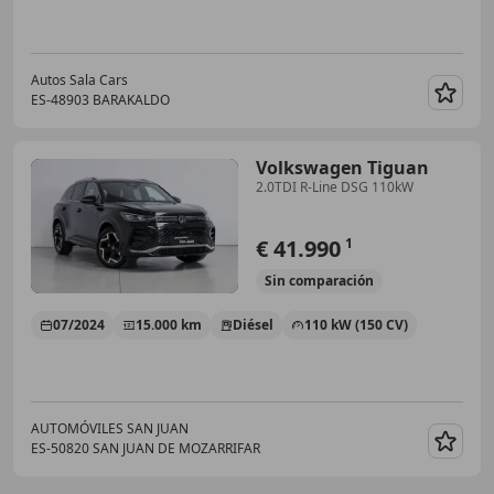
Autos Sala Cars
ES-48903 BARAKALDO
Guar
Volkswagen Tiguan
2.0TDI R-Line DSG 110kW
€ 41.990
1
Sin
comparación
07/2024
15.000 km
Diésel
110 kW (150 CV)
AUTOMÓVILES SAN JUAN
ES-50820 SAN JUAN DE MOZARRIFAR
Guar