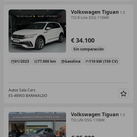
Volkswagen Tiguan
1.5
TSI R-Line DSG 110kW
€ 34.100
Sin
comparación
01/2023
77.000 km
Gasolina
110 kW (150 CV)
Autos Sala Cars
ES-48903 BARAKALDO
Guar
Volkswagen Tiguan
1.5
TSI Life DSG 110kW