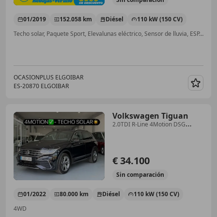
01/2019
152.058 km
Diésel
110 kW (150 CV)
Techo solar, Paquete Sport, Elevalunas eléctrico, Sensor de lluvia, ESP, Volante multifunción, Isofix
OCASIONPLUS ELGOIBAR
ES-20870 ELGOIBAR
Guar
Volkswagen Tiguan
2.0TDI R-Line 4Motion DSG
110kW
€ 34.100
Sin
comparación
01/2022
80.000 km
Diésel
110 kW (150 CV)
4WD