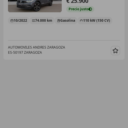
€ 25.900
Precio
justo
10/2022
74.000 km
Gasolina
110 kW (150 CV)
AUTOMOVILES ANDRES ZARAGOZA
ES-50197 ZARAGOZA
Guar