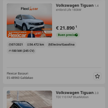
Volkswagen Tiguan
1.4
eHibrid Life 180kW
€ 21.890
1
Buen
precio
07/2021
56.472 km
Electro/Gasolina
180 kW (245 CV)
Flexicar Basauri
ES-48960 Galdakao
Guar
Volkswagen Tiguan
2.0
TDI 110 FAP BlueMotion