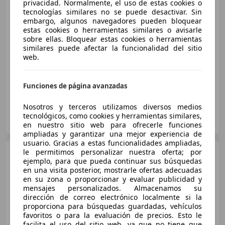
privacidad. Normalmente, el uso de estas cookies o
tecnologías similares no se puede desactivar. Sin
embargo, algunos navegadores pueden bloquear
€ 21.490
1
estas cookies o herramientas similares o avisarle
sobre ellas. Bloquear estas cookies o herramientas
Sin
comparación
similares puede afectar la funcionalidad del sitio
web.
01/2021
68.050 km
Diésel
110 kW (150 CV)
Funciones de página avanzadas
Nosotros y terceros utilizamos diversos medios
FLEXICAR BARAKALDO
tecnológicos, como cookies y herramientas similares,
ES-48903 BARAKALDO
Guar
en nuestro sitio web para ofrecerle funciones
ampliadas y garantizar una mejor experiencia de
usuario. Gracias a estas funcionalidades ampliadas,
Volkswagen Tiguan
le permitimos personalizar nuestra oferta; por
ejemplo, para que pueda continuar sus búsquedas
2.0TDI Urban Sport 110kW
en una visita posterior, mostrarle ofertas adecuadas
en su zona o proporcionar y evaluar publicidad y
mensajes personalizados. Almacenamos su
€ 22.450
dirección de correo electrónico localmente si la
proporciona para búsquedas guardadas, vehículos
Súper
oferta
favoritos o para la evaluación de precios. Esto le
facilita el uso del sitio web, ya que no tiene que