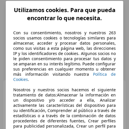
Utilizamos cookies. Para que pueda
encontrar lo que necesita.
Con su consentimiento, nosotros y nuestros 263
socios usamos cookies o tecnologías similares para
almacenar, acceder y procesar datos personales,
como sus visitas a esta página web, las direcciones
IP y los identificadores de cookies. Algunos socios no
le piden consentimiento para procesar tus datos y
se amparan en su interés legítimo. Puede configurar
sus preferencias en cualquier momento u obtener
más información visitando nuestra
Política de
Cookies
.
Volkswagen Tiguan
Nosotros y nuestros socios hacemos el siguiente
Tiguan 2.0TDI BMT R-Line 4M
tratamiento de datos:Almacenar la información en
DSG 140 R-Line
un dispositivo y/o acceder a ella, Analizar
activamente las características del dispositivo para
su identificación, Comprender al público a través de
€ 11.000
estadísticas o a través de la combinación de datos
procedentes de diferentes fuentes, Crear perfiles
Súper
oferta
para publicidad personalizada, Crear un perfil para