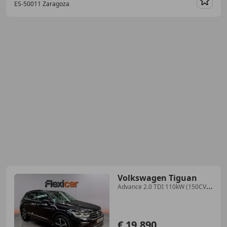
ES-50011 Zaragoza
Guar
Volkswagen Tiguan
Advance 2.0 TDI 110kW (150CV)
4Mot DSG
€ 19.890