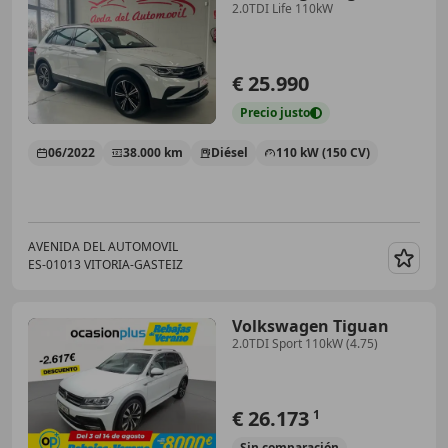
2.0TDI Life 110kW
€ 25.990
Precio
justo
06/2022
38.000 km
Diésel
110 kW (150 CV)
AVENIDA DEL AUTOMOVIL
ES-01013 VITORIA-GASTEIZ
Guar
Volkswagen Tiguan
2.0TDI Sport 110kW (4.75)
€ 26.173
1
Sin
comparación