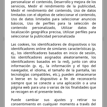
personalizar el contenido, Desarrollo y mejora de los
05/2014
185.000 km
Diésel
103 kW (140 CV)
servicios, Medir el rendimiento de la publicidad,
Medir el rendimiento del contenido, Uso de datos
limitados con el objetivo de seleccionar el contenido,
Uso de datos limitados para seleccionar anuncios
básicos, Uso de perfiles para la selección de
Particular
contenido personalizado, Utilizar datos de
ES-50015 Zaragoza
localización geográfica precisa, Utilizar perfiles para
Guar
seleccionar la publicidad personalizada
Las cookies, los identificadores de dispositivos o los
Volkswagen Tiguan
identificadores online de similares características (p.
2.0TDI BMT T1 4x2 110
ej., los identificadores basados en inicio de sesión,
los identificadores asignados aleatoriamente, los
identificadores basados en la red), junto con otra
información (p. ej., la información y el tipo del
€ 13.490
navegador, el idioma, el tamaño de la pantalla, las
tecnologías compatibles, etc.), pueden almacenarse
Súper
oferta
o leerse en tu dispositivo a fin de reconocerlo
siempre que se conecte a una aplicación o a una
03/2016
123.000 km
Diésel
81 kW (110 CV)
página web para una o varias de los finalidades que
se recogen en el presente texto.
Puede cambiar sus ajustes y retirar su
consentimiento en cualquier momento a través del