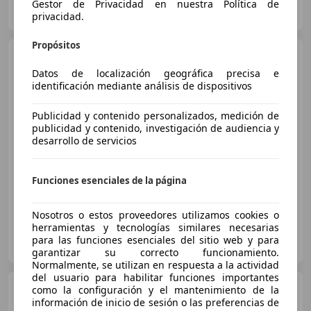
AUTOMARKET Durango
Gestor de Privacidad en nuestra Política de
ES-48215 IURRETA
Guar
privacidad.
Propósitos
Volkswagen Tiguan
2.0TDI Life 90kW
Datos de localización geográfica precisa e
identificación mediante análisis de dispositivos
Publicidad y contenido personalizados, medición de
€ 18.490
1
publicidad y contenido, investigación de audiencia y
desarrollo de servicios
Súper
oferta
01/2021
100.446 km
Diésel
90 kW (122 CV)
Funciones esenciales de la página
Nosotros o estos proveedores utilizamos cookies o
herramientas y tecnologías similares necesarias
FLEXICAR ENEKURI
para las funciones esenciales del sitio web y para
ES-48950 ERANDIO
Guar
garantizar su correcto funcionamiento.
Normalmente, se utilizan en respuesta a la actividad
del usuario para habilitar funciones importantes
Volkswagen Tiguan
como la configuración y el mantenimiento de la
2.0TDI Life DSG 110kW
información de inicio de sesión o las preferencias de