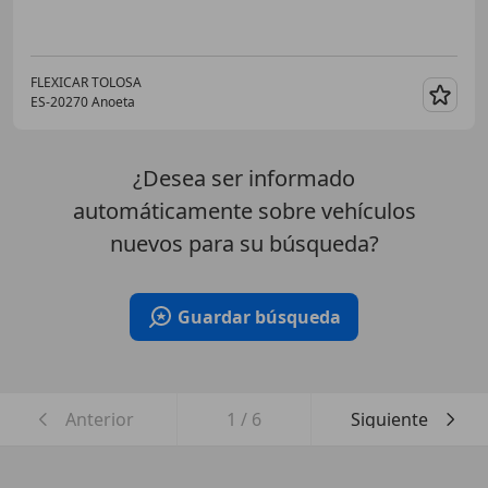
FLEXICAR TOLOSA
ES-20270 Anoeta
Guar
¿Desea ser informado
automáticamente sobre vehículos
nuevos para su búsqueda?
Guardar búsqueda
Anterior
1
/
6
Siguiente