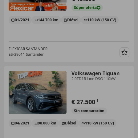
Súper
oferta
01/2021
144.700 km
Diésel
110 kW (150 CV)
FLEXICAR SANTANDER
ES-39011 Santander
Guar
Volkswagen Tiguan
2.0TDI R-Line DSG 110kW
€ 27.500
1
Sin
comparación
04/2021
98.000 km
Diésel
110 kW (150 CV)