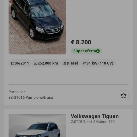
€ 8.200
Súper
oferta
06/2011
252.000 km
Diésel
81 kW (110 CV)
Particular
ES-31016 Pamplona/Iruña
Guar
Volkswagen Tiguan
2.0TDI Sport 4Motion 170