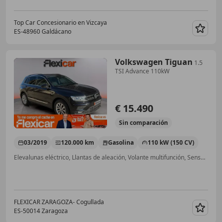
Top Car Concesionario en Vizcaya
ES-48960 Galdácano
Guar
Volkswagen Tiguan
1.5
TSI Advance 110kW
€ 15.490
Sin
comparación
03/2019
120.000 km
Gasolina
110 kW (150 CV)
Elevalunas eléctrico, Llantas de aleación, Volante multifunción, Sensor de lluvia, Isofix, ESP, Faros antiniebla, Start/Stop automático
FLEXICAR ZARAGOZA- Cogullada
ES-50014 Zaragoza
Guar