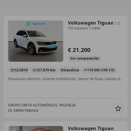
Volkswagen Tiguan
1.5
TSI Advance 110kW
€ 21.200
Sin
comparación
12/2018
127.870 km
Gasolina
110 kW (150 CV)
Elevalunas eléctrico, Volante multifunción, Sensor de lluvia, Llantas de aleación, ESP, Faros antiniebla
GRUPO URETA AUTOMÓVILES- PALENCIA
ES-34004 Palencia
Guar
Volkswagen Tiguan