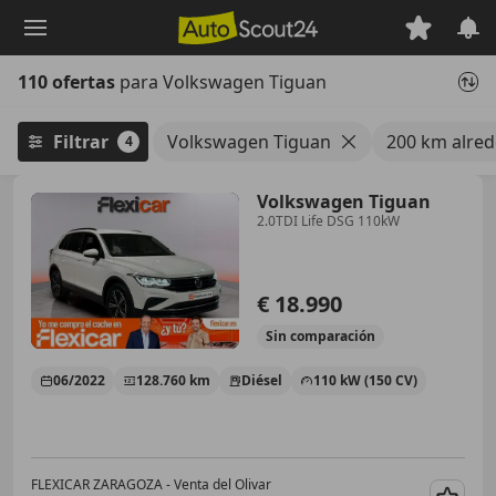
Saltar
al
contenido
110 ofertas
para Volkswagen Tiguan
principal
Filtrar
Volkswagen Tiguan
200 km alred
4
Volkswagen Tiguan
2.0TDI Life DSG 110kW
€ 18.990
Sin
comparación
06/2022
128.760 km
Diésel
110 kW (150 CV)
FLEXICAR ZARAGOZA - Venta del Olivar