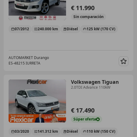
€ 11.990
Sin
comparación
07/2012
240.000 km
Diésel
125 kW (170 CV)
AUTOMARKET Durango
ES-48215 IURRETA
Guar
Volkswagen Tiguan
2.0TDI Advance 110kW
€ 17.490
Súper
oferta
03/2020
141.312 km
Diésel
110 kW (150 CV)