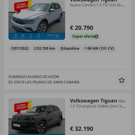
Nuevo Connect 1.5 TSI SG6 96
kW (130 CV) (AX13AX1
€ 20.790
Súper
oferta
07/2022
52.700 km
Gasolina
96 kW (131 CV)
DOMINGO ALONSO OCASIÓN
ES-35019 LAS PALMAS DE GRAN CANARIA
Guar
Volkswagen Tiguan
Más
1.5 TSI eHybrid 150kW (204 CV)
DSG6
€ 32.190