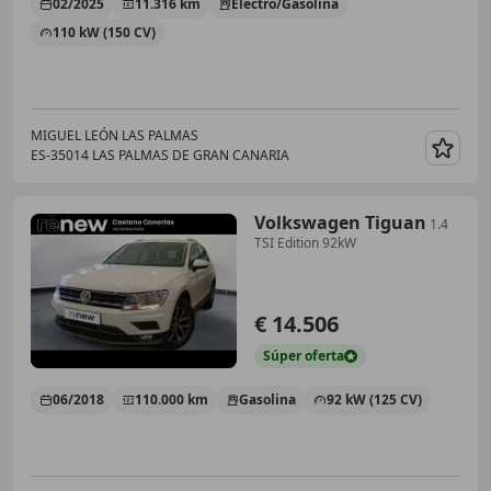
02/2025
11.316 km
Electro/Gasolina
110 kW (150 CV)
MIGUEL LEÓN LAS PALMAS
ES-35014 LAS PALMAS DE GRAN CANARIA
Guar
Volkswagen Tiguan
1.4
TSI Edition 92kW
€ 14.506
Súper
oferta
06/2018
110.000 km
Gasolina
92 kW (125 CV)