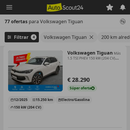
Saltar
al
contenido
77 ofertas
para Volkswagen Tiguan
principal
Filtrar
Volkswagen Tiguan
200 km alred
4
Volkswagen Tiguan
Más
1.5 TSI PHEV 150 kW (204 CV)
DSG6
€ 28.290
Súper
oferta
12/2025
15.250 km
Electro/Gasolina
150 kW (204 CV)