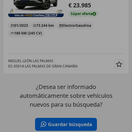
€ 23.985
Súper
oferta
01/2023
73.244 km
Electro/Gasolina
180 kW (245 CV)
MIGUEL LEÓN LAS PALMAS
ES-35014 LAS PALMAS DE GRAN CANARIA
Guar
¿Desea ser informado
automáticamente sobre vehículos
nuevos para su búsqueda?
Guardar búsqueda