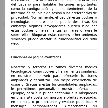
del usuario para habilitar funciones importantes
como la configuración y el mantenimiento de la
DOMINGO ALONSO OCASIÓN TENERIFE
información de inicio de sesión o las preferencias de
ES-38108 LA LAGUNA
privacidad. Normalmente, el uso de estas cookies o
Guar
tecnologías similares no se puede desactivar. Sin
embargo, algunos navegadores pueden bloquear
estas cookies o herramientas similares o avisarle
Volkswagen Tiguan
1.4
sobre ellas. Bloquear estas cookies o herramientas
eHibrid Life 180kW
similares puede afectar la funcionalidad del sitio
web.
€ 23.264
Funciones de página avanzadas
Súper
oferta
Nosotros y terceros utilizamos diversos medios
10/2022
72.763 km
Electro/Gasolina
tecnológicos, como cookies y herramientas similares,
en nuestro sitio web para ofrecerle funciones
180 kW (245 CV)
ampliadas y garantizar una mejor experiencia de
usuario. Gracias a estas funcionalidades ampliadas,
le permitimos personalizar nuestra oferta; por
ejemplo, para que pueda continuar sus búsquedas
en una visita posterior, mostrarle ofertas adecuadas
OCASIONPLUS - LAS PALMAS DE GRAN CANARIA
en su zona o proporcionar y evaluar publicidad y
ES-35008 LAS PALMAS DE GRAN CANARIA
Guar
mensajes personalizados. Almacenamos su