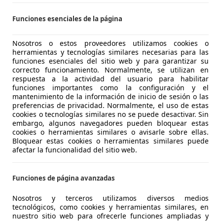
-43204 REUS
Funciones esenciales de la página
Nosotros o estos proveedores utilizamos cookies o
agen Tiguan
herramientas y tecnologías similares necesarias para las
T T1 4x2 110
funciones esenciales del sitio web y para garantizar su
correcto funcionamiento. Normalmente, se utilizan en
€ 10.990
respuesta a la actividad del usuario para habilitar
Súper
oferta
funciones importantes como la configuración y el
mantenimiento de la información de inicio de sesión o las
preferencias de privacidad. Normalmente, el uso de estas
cookies o tecnologías similares no se puede desactivar. Sin
embargo, algunos navegadores pueden bloquear estas
cookies o herramientas similares o avisarle sobre ellas.
Bloquear estas cookies o herramientas similares puede
afectar la funcionalidad del sitio web.
12/2014
150.620 km
Di
Funciones de página avanzadas
OUSE OF CARS
Nosotros y terceros utilizamos diversos medios
tecnológicos, como cookies y herramientas similares, en
-08940 CORNELLA DE LLOBREGAT
nuestro sitio web para ofrecerle funciones ampliadas y