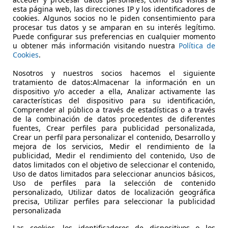
€ 18.990
1
Sin
compar
esta página web, las direcciones IP y los identificadores de
cookies. Algunos socios no le piden consentimiento para
procesar tus datos y se amparan en su interés legítimo.
Puede configurar sus preferencias en cualquier momento
u obtener más información visitando nuestra
Política de
Cookies
.
Nosotros y nuestros socios hacemos el siguiente
tratamiento de datos:Almacenar la información en un
08/2021
118.867 km
Di
dispositivo y/o acceder a ella, Analizar activamente las
características del dispositivo para su identificación,
ALICANTE - Carrer d´Ocaña
Comprender al público a través de estadísticas o a través
de la combinación de datos procedentes de diferentes
 ALICANTE
fuentes, Crear perfiles para publicidad personalizada,
Crear un perfil para personalizar el contenido, Desarrollo y
mejora de los servicios, Medir el rendimiento de la
publicidad, Medir el rendimiento del contenido, Uso de
datos limitados con el objetivo de seleccionar el contenido,
Uso de datos limitados para seleccionar anuncios básicos,
Uso de perfiles para la selección de contenido
personalizado, Utilizar datos de localización geográfica
precisa, Utilizar perfiles para seleccionar la publicidad
personalizada
Las cookies, los identificadores de dispositivos o los