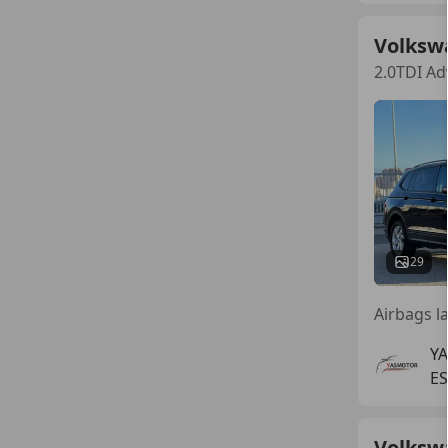
Volksw
2.0TDI A
29
Y
ES
Volksw