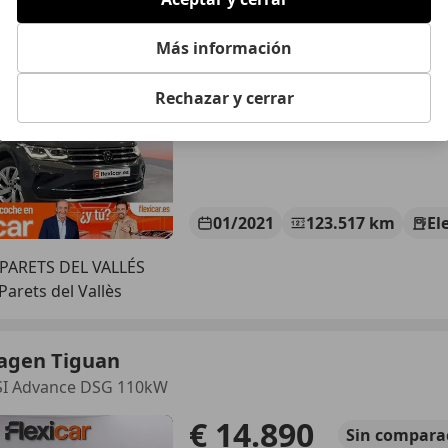
id Life 180kW
Más información
€ 17.990
Sin
compara
Rechazar y cerrar
01/2021
123.517 km
El
 PARETS DEL VALLÉS
Parets del Vallès
agen Tiguan
TSI Advance DSG 110kW
€ 14.890
Sin
compara