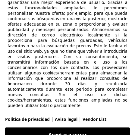
garantizar una mejor experiencia de usuario. Gracias a
estas funcionalidades ampliadas, le permitimos
agen Tiguan Allspace
personalizar nuestra oferta; por ejemplo, para que pueda
continuar sus búsquedas en una visita posterior, mostrarle
dvance DSG 110kW
ofertas adecuadas en su zona o proporcionar y evaluar
publicidad y mensajes personalizados. Almacenamos su
€ 17.990
dirección de correo electrónico localmente si la
Súper
oferta
proporciona para búsquedas guardadas, vehículos
favoritos o para la evaluación de precios. Esto le facilita el
uso del sitio web, ya que no tiene que volver a introducirla
en visitas posteriores. Con su consentimiento, se
transmitirá información basada en el uso a los
concesionarios con los que contacte. Los proveedores
utilizan algunas cookies/herramientas para almacenar la
información que proporciona al realizar consultas de
08/2018
148.500 km
Di
financiación durante 30 días y reutilizarla
automáticamente durante este periodo para completar
nuevas consultas. Sin el uso de dichas
cookies/herramientas, estas funciones ampliadas no se
pueden utilizar total o parcialmente.
AS MOTOR
-03509 Finestrat
|
|
Política de privacidad
Aviso legal
Vendor List
agen Tiguan
Aceptar y cerrar