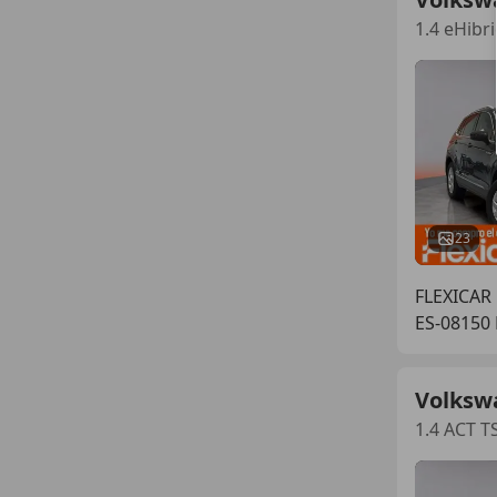
1.4 eHibr
23
FLEXICAR
ES-08150 
Volksw
1.4 ACT 