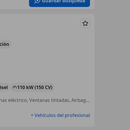
Guardar búsqueda
Guardar
ción
ésel
110 kW (150 CV)
4WD, Volante multifunción, Faros antiniebla, Sensor de lluvia, Elevalunas eléctrico, Ventanas tintadas, Airbag trasero
+ Vehículos del profesional