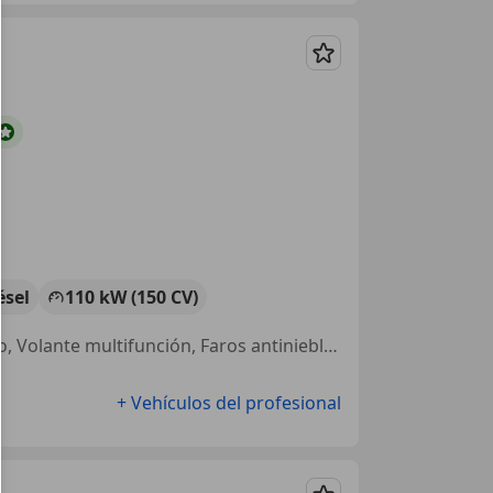
Guardar
ésel
110 kW (150 CV)
Airbags laterales, Sensor de lluvia, Airbag trasero, Elevalunas eléctrico, Volante multifunción, Faros antiniebla, Control de tracción, Cierre centralizado
+ Vehículos del profesional