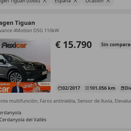
gen Tiguan (todo)
España
Ocasión
agen Tiguan
dvance 4Motion DSG 110kW
€ 15.790
Sin
compara
02/2017
101.056 km
Di
Cerdanyola
Cerdanyola del Vallès