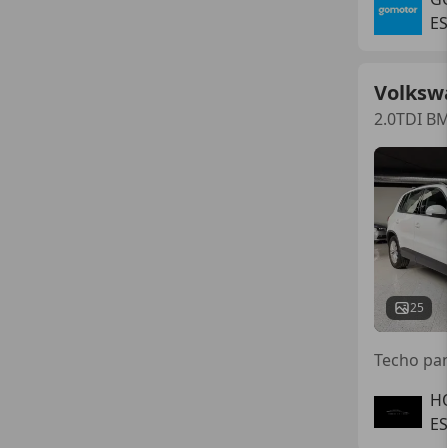
ES
Volksw
2.0TDI BM
25
H
ES