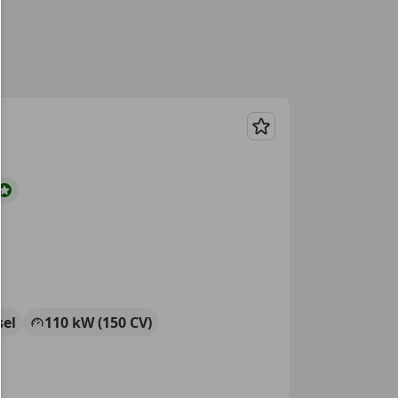
Guardar
sel
110 kW (150 CV)