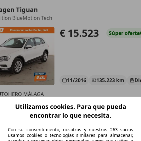
agen Tiguan
dition BlueMotion Tech
€ 15.523
Súper
oferta
11/2016
135.223 km
Di
UTOHERO MÁLAGA
S-29001 MÁLAGA
Utilizamos cookies. Para que pueda
encontrar lo que necesita.
agen Tiguan
Con su consentimiento, nosotros y nuestros 263 socios
fe DSG 110kW
usamos cookies o tecnologías similares para almacenar,
acceder y procesar datos personales, como sus visitas a