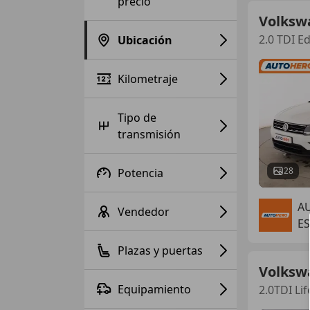
precio
Volksw
2.0 TDI E
Ubicación
Kilometraje
Tipo de
transmisión
28
Potencia
A
Vendedor
E
Plazas y puertas
Volksw
Equipamiento
2.0TDI Li