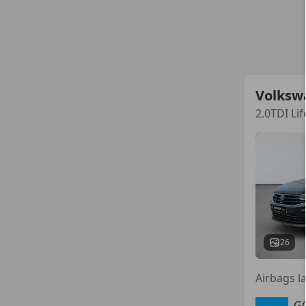
Volksw
2.0TDI Li
26
Airbags l
G