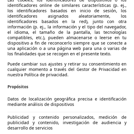
identificadores online de similares características (p. ej.,
los identificadores basados en inicio de sesión, los
identificadores asignados aleatoriamente, los
identificadores basados en la red), junto con otra
información (p. ej., la información y el tipo del navegador,
el idioma, el tamaño de la pantalla, las tecnologías
compatibles, etc.), pueden almacenarse o leerse en tu
agen Tiguan
dispositivo a fin de reconocerlo siempre que se conecte a
una aplicación o a una página web para una o varias de
fe DSG 110kW
los finalidades que se recogen en el presente texto.
€ 24.495
Súper
oferta
Puede cambiar sus ajustes y retirar su consentimiento en
cualquier momento a través del Gestor de Privacidad en
nuestra Política de privacidad.
Propósitos
Datos de localización geográfica precisa e identificación
mediante análisis de dispositivos
03/2022
65.545 km
Dié
Publicidad y contenido personalizados, medición de
aterales, ABS
publicidad y contenido, investigación de audiencia y
desarrollo de servicios
O MOTOR II