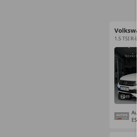
Volksw
1.5 TSI R
49
Au
E