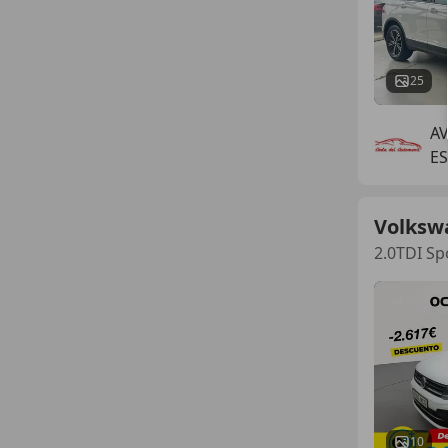
25
A
ES
Volksw
2.0TDI Sp
10