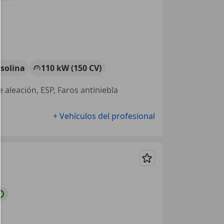
solina
110 kW (150 CV)
e aleación, ESP, Faros antiniebla
+ Vehículos del profesional
Guardar