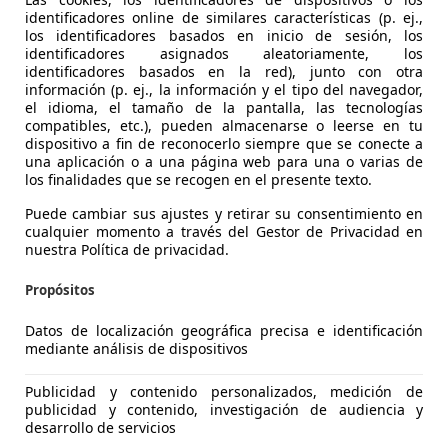
identificadores online de similares características (p. ej.,
los identificadores basados en inicio de sesión, los
identificadores asignados aleatoriamente, los
identificadores basados en la red), junto con otra
información (p. ej., la información y el tipo del navegador,
agen Tiguan
el idioma, el tamaño de la pantalla, las tecnologías
-Line DSG 110kW
compatibles, etc.), pueden almacenarse o leerse en tu
dispositivo a fin de reconocerlo siempre que se conecte a
€ 34.100
una aplicación o a una página web para una o varias de
Sin
compara
los finalidades que se recogen en el presente texto.
Puede cambiar sus ajustes y retirar su consentimiento en
cualquier momento a través del Gestor de Privacidad en
nuestra Política de privacidad.
Propósitos
01/2023
77.000 km
Gas
Datos de localización geográfica precisa e identificación
mediante análisis de dispositivos
tos Sala Cars
S-48903 BARAKALDO
Publicidad y contenido personalizados, medición de
publicidad y contenido, investigación de audiencia y
desarrollo de servicios