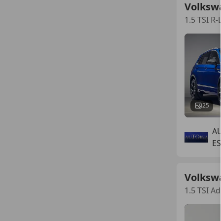
Volksw
1.5 TSI R
25
A
ES
Volksw
1.5 TSI A