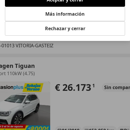
Más información
06/2022
38.000 km
Dié
Rechazar y cerrar
VENIDA DEL AUTOMOVIL
-01013 VITORIA-GASTEIZ
agen Tiguan
ort 110kW (4.75)
€ 26.173
1
Sin
compar