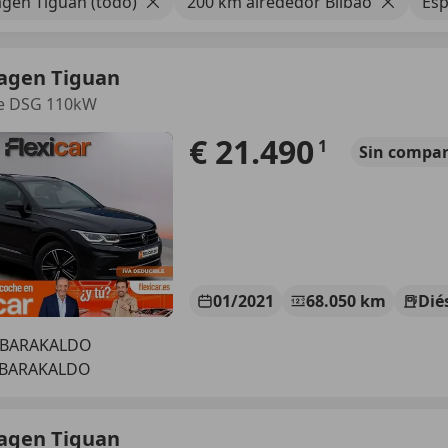
gen Tiguan (todo)
200 km alrededor Bilbao
Es
agen Tiguan
fe DSG 110kW
€ 21.490
1
Sin
compar
01/2021
68.050 km
Dié
 BARAKALDO
 BARAKALDO
agen Tiguan