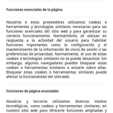
agen Tiguan
-Line DSG 110kW
Funciones esenciales de la página
€ 31.800
Sin
compara
Nosotros o estos proveedores utilizamos cookies o
herramientas y tecnologías similares necesarias para las
funciones esenciales del sitio web y para garantizar su
correcto funcionamiento. Normalmente, se utilizan en
respuesta a la actividad del usuario para habilitar
funciones importantes como la configuración y el
mantenimiento de la información de inicio de sesión o las
preferencias de privacidad. Normalmente, el uso de estas
06/2022
68.000 km
Gas
cookies o tecnologías similares no se puede desactivar. Sin
embargo, algunos navegadores pueden bloquear estas
UTOKIA
cookies o herramientas similares o avisarle sobre ellas.
Bloquear estas cookies o herramientas similares puede
-48510 Trapagaran
afectar la funcionalidad del sitio web.
agen Tiguan
Funciones de página avanzadas
dvance 110kW
Nosotros y terceros utilizamos diversos medios
tecnológicos, como cookies y herramientas similares, en
€ 21.200
Sin
compara
nuestro sitio web para ofrecerle funciones ampliadas y