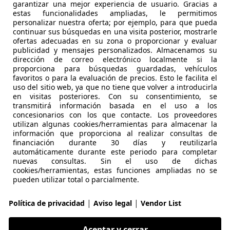
garantizar una mejor experiencia de usuario. Gracias a
estas funcionalidades ampliadas, le permitimos
personalizar nuestra oferta; por ejemplo, para que pueda
continuar sus búsquedas en una visita posterior, mostrarle
ofertas adecuadas en su zona o proporcionar y evaluar
publicidad y mensajes personalizados. Almacenamos su
dirección de correo electrónico localmente si la
proporciona para búsquedas guardadas, vehículos
12/2018
127.870 km
Ga
favoritos o para la evaluación de precios. Esto le facilita el
uso del sitio web, ya que no tiene que volver a introducirla
 eléctrico, Volante multifunción, Sensor de lluvia, Llantas d
en visitas posteriores. Con su consentimiento, se
transmitirá información basada en el uso a los
RUPO URETA AUTOMÓVILES- PALENCIA
concesionarios con los que contacte. Los proveedores
utilizan algunas cookies/herramientas para almacenar la
-34004 Palencia
información que proporciona al realizar consultas de
financiación durante 30 días y reutilizarla
automáticamente durante este periodo para completar
agen Tiguan
nuevas consultas. Sin el uso de dichas
cookies/herramientas, estas funciones ampliadas no se
fe 110kW
pueden utilizar total o parcialmente.
€ 25.990
Precio
justo
|
|
Política de privacidad
Aviso legal
Vendor List
Aceptar y cerrar