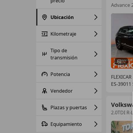
precio
Advance 
Ubicación
Kilometraje
Tipo de
transmisión
32
Potencia
FLEXICAR
ES-39011
Vendedor
Volksw
Plazas y puertas
2.0TDI R
Equipamiento