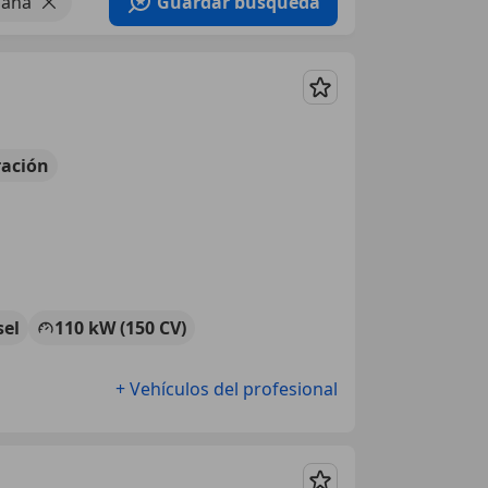
paña
Guardar búsqueda
Guardar
ación
sel
110 kW (150 CV)
+ Vehículos del profesional