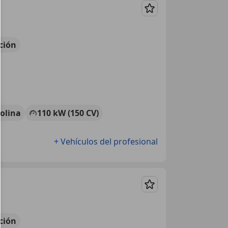
Guardar
ción
olina
110 kW (150 CV)
+ Vehículos del profesional
Guardar
ción