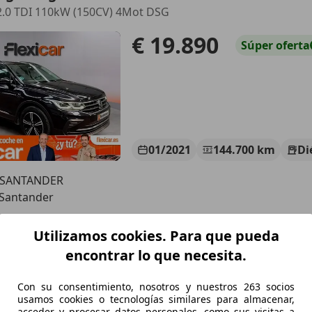
2.0 TDI 110kW (150CV) 4Mot DSG
€ 19.890
Súper
oferta
01/2021
144.700 km
Di
 SANTANDER
 Santander
Utilizamos cookies. Para que pueda
agen Tiguan
encontrar lo que necesita.
-Line DSG 110kW
Con su consentimiento, nosotros y nuestros 263 socios
€ 27.500
1
Sin
compar
usamos cookies o tecnologías similares para almacenar,
acceder y procesar datos personales, como sus visitas a