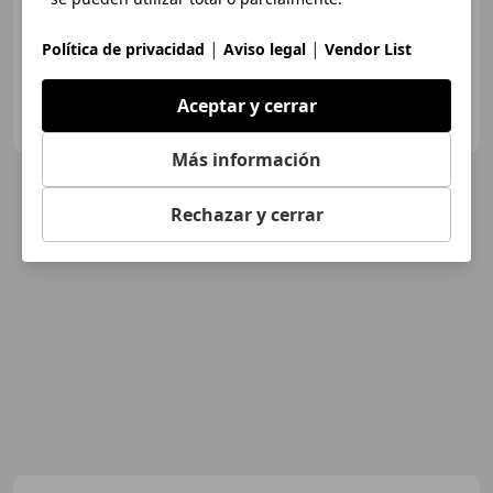
10/2024
32.000 km
Gasolina
110 kW (150 CV)
|
|
Política de privacidad
Aviso legal
Vendor List
Aceptar y cerrar
Particular
ES-31580 Lodosa
Guar
Más información
Rechazar y cerrar