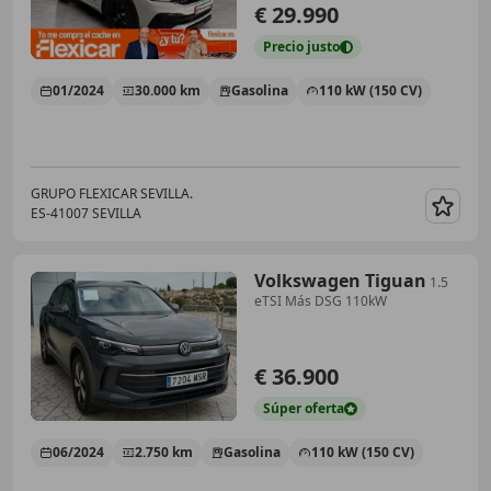
€ 29.990
Precio
justo
01/2024
30.000 km
Gasolina
110 kW (150 CV)
GRUPO FLEXICAR SEVILLA.
ES-41007 SEVILLA
Guar
Volkswagen Tiguan
1.5
eTSI Más DSG 110kW
€ 36.900
Súper
oferta
06/2024
2.750 km
Gasolina
110 kW (150 CV)