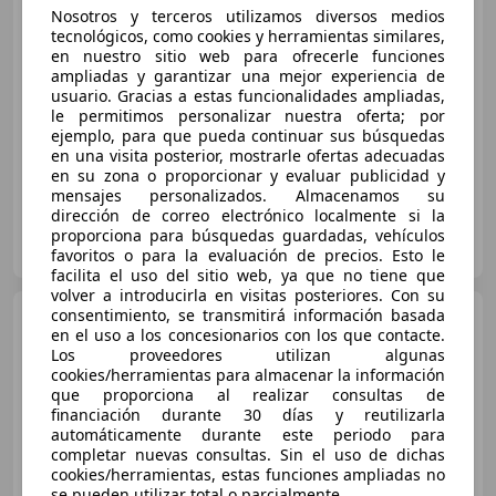
Nosotros y terceros utilizamos diversos medios
tecnológicos, como cookies y herramientas similares,
€ 31.490
en nuestro sitio web para ofrecerle funciones
ampliadas y garantizar una mejor experiencia de
Precio
justo
usuario. Gracias a estas funcionalidades ampliadas,
le permitimos personalizar nuestra oferta; por
10/2024
36.823 km
Gasolina
110 kW (150 CV)
ejemplo, para que pueda continuar sus búsquedas
en una visita posterior, mostrarle ofertas adecuadas
en su zona o proporcionar y evaluar publicidad y
mensajes personalizados. Almacenamos su
dirección de correo electrónico localmente si la
DREAM CARS
proporciona para búsquedas guardadas, vehículos
ES-28982 PARLA
Guar
favoritos o para la evaluación de precios. Esto le
facilita el uso del sitio web, ya que no tiene que
volver a introducirla en visitas posteriores. Con su
consentimiento, se transmitirá información basada
Volkswagen Tiguan
en el uso a los concesionarios con los que contacte.
Tiguan 1.5 eTSI R-Line DSG
Los proveedores utilizan algunas
110kW R-Line
cookies/herramientas para almacenar la información
que proporciona al realizar consultas de
financiación durante 30 días y reutilizarla
€ 42.900
automáticamente durante este periodo para
Precio
justo
completar nuevas consultas. Sin el uso de dichas
cookies/herramientas, estas funciones ampliadas no
se pueden utilizar total o parcialmente.