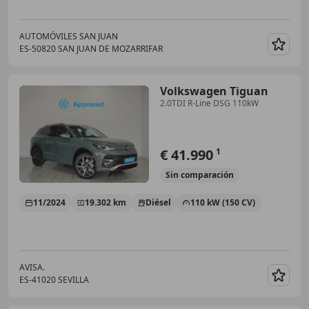
AUTOMÓVILES SAN JUAN
ES-50820 SAN JUAN DE MOZARRIFAR
Guar
Volkswagen Tiguan
2.0TDI R-Line DSG 110kW
€ 41.990
1
Sin
comparación
11/2024
19.302 km
Diésel
110 kW (150 CV)
AVISA.
ES-41020 SEVILLA
Guar