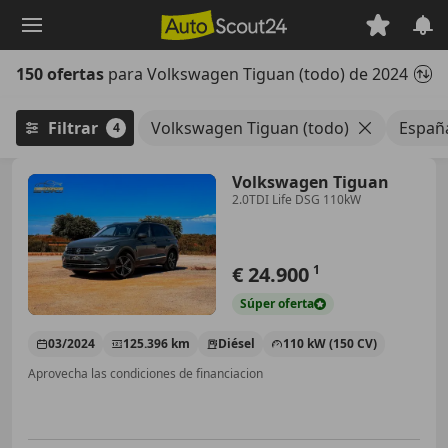
Saltar
al
contenido
150 ofertas
para Volkswagen Tiguan (todo) de 2024
principal
Filtrar
Volkswagen Tiguan (todo)
Españ
4
Volkswagen Tiguan
2.0TDI Life DSG 110kW
€ 24.900
1
Súper
oferta
03/2024
125.396 km
Diésel
110 kW (150 CV)
Aprovecha las condiciones de financiacion