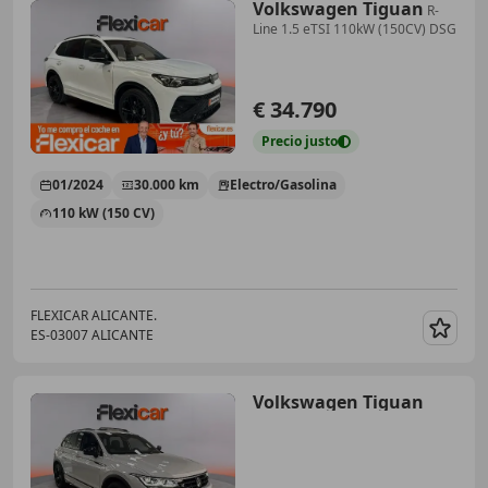
Volkswagen Tiguan
R-
Line 1.5 eTSI 110kW (150CV) DSG
€ 34.790
Precio
justo
01/2024
30.000 km
Electro/Gasolina
110 kW (150 CV)
FLEXICAR ALICANTE.
ES-03007 ALICANTE
Guar
Volkswagen Tiguan