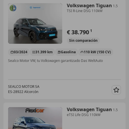
Volkswagen Tiguan
1.5
TSI R-Line DSG 110kW
€ 38.790
1
Sin
comparación
03/2024
31.399 km
Gasolina
110 kW (150 CV)
Sealco Motor VW, tu Volkswagen garantizado Das WeltAuto
SEALCO MOTOR SA
ES-28922 Alcorcón
Guar
Volkswagen Tiguan
1.5
eTSI Life DSG 110kW