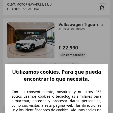
OLIVA MOTOR GAVARRES, S.L.U.
ES-43006 TARRAGONA
Guar
Volkswagen Tiguan
1.4
eHibrid Life 180kW
€ 22.990
Sin
comparación
01/2024
55.000 km
Electro/Gasolina
Utilizamos cookies. Para que pueda
180 kW (245 CV)
encontrar lo que necesita.
Con su consentimiento, nosotros y nuestros 263
GANGA CARS LAS PALMAS
socios usamos cookies o tecnologías similares para
ES-35215 TELDE
Guar
almacenar, acceder y procesar datos personales,
como sus visitas a esta página web, las direcciones
IP y los identificadores de cookies. Algunos socios no