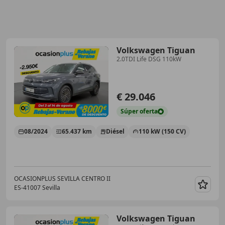
Volkswagen Tiguan
2.0TDI Life DSG 110kW
€ 29.046
Súper
oferta
08/2024
65.437 km
Diésel
110 kW (150 CV)
OCASIONPLUS SEVILLA CENTRO II
ES-41007 Sevilla
Guar
Volkswagen Tiguan