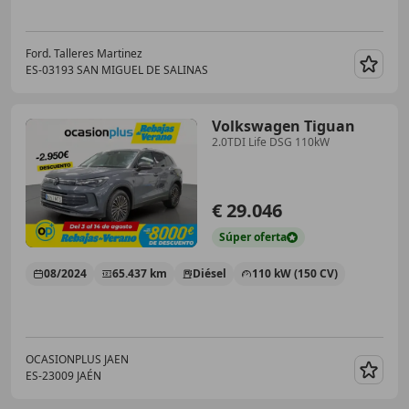
Ford. Talleres Martinez
ES-03193 SAN MIGUEL DE SALINAS
Guar
Volkswagen Tiguan
2.0TDI Life DSG 110kW
€ 29.046
Súper
oferta
08/2024
65.437 km
Diésel
110 kW (150 CV)
OCASIONPLUS JAEN
ES-23009 JAÉN
Guar