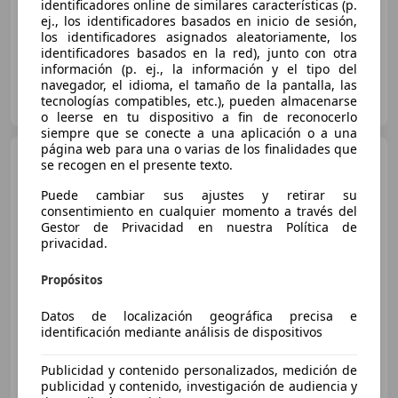
01/2024
104.778 km
Diésel
110 kW (150 CV)
identificadores online de similares características (p.
ej., los identificadores basados en inicio de sesión,
los identificadores asignados aleatoriamente, los
identificadores basados en la red), junto con otra
información (p. ej., la información y el tipo del
navegador, el idioma, el tamaño de la pantalla, las
OCASIONPLUS SEVILLA CENTRO II
tecnologías compatibles, etc.), pueden almacenarse
ES-41007 Sevilla
Guar
o leerse en tu dispositivo a fin de reconocerlo
siempre que se conecte a una aplicación o a una
página web para una o varias de los finalidades que
Volkswagen Tiguan
se recogen en el presente texto.
2.0TDI Urban Sport DSG 110kW
Puede cambiar sus ajustes y retirar su
consentimiento en cualquier momento a través del
Gestor de Privacidad en nuestra Política de
€ 25.719
privacidad.
Súper
oferta
Propósitos
01/2024
104.778 km
Diésel
110 kW (150 CV)
Datos de localización geográfica precisa e
identificación mediante análisis de dispositivos
Publicidad y contenido personalizados, medición de
OCASIONPLUS LA MAQUINISTA II
publicidad y contenido, investigación de audiencia y