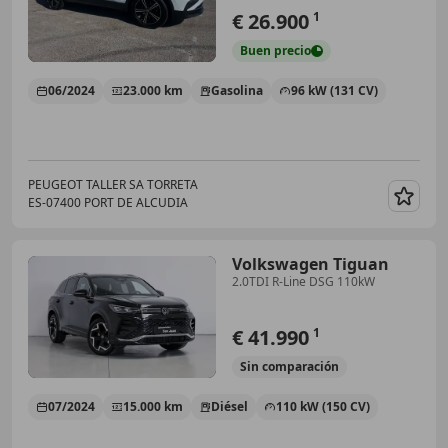
€ 26.900
1
Buen
precio
06/2024
23.000 km
Gasolina
96 kW (131 CV)
PEUGEOT TALLER SA TORRETA
ES-07400 PORT DE ALCUDIA
Guar
Volkswagen Tiguan
2.0TDI R-Line DSG 110kW
€ 41.990
1
Sin
comparación
07/2024
15.000 km
Diésel
110 kW (150 CV)