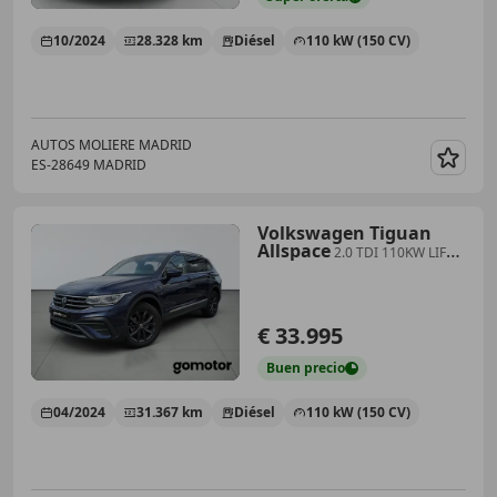
10/2024
28.328 km
Diésel
110 kW (150 CV)
AUTOS MOLIERE MADRID
ES-28649 MADRID
Guar
Volkswagen Tiguan
Allspace
2.0 TDI 110KW LIFE
DSG 150 5P 7 PLAZAS
€ 33.995
Buen
precio
04/2024
31.367 km
Diésel
110 kW (150 CV)