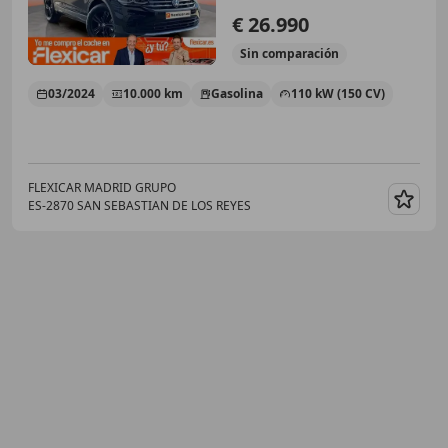
€ 26.990
Sin
comparación
03/2024
10.000 km
Gasolina
110 kW (150 CV)
FLEXICAR MADRID GRUPO
ES-2870 SAN SEBASTIAN DE LOS REYES
Guar