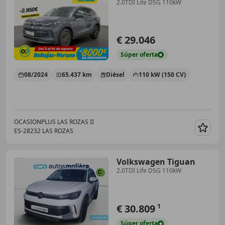
2.0TDI Life DSG 110kW
€ 29.046
Súper
oferta
08/2024
65.437 km
Diésel
110 kW (150 CV)
OCASIONPLUS LAS ROZAS II
ES-28232 LAS ROZAS
Guar
Volkswagen Tiguan
2.0TDI Life DSG 110kW
€ 30.809
1
Súper
oferta