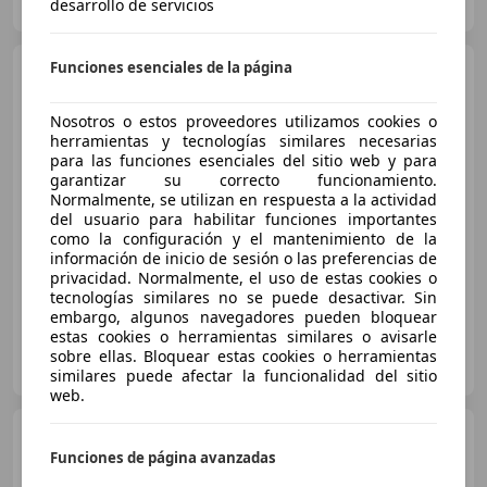
ES-08020 SANT ANDREU
desarrollo de servicios
Guar
Funciones esenciales de la página
Volkswagen Tiguan
1.5
eTSI Life DSG 96kW
Nosotros o estos proveedores utilizamos cookies o
herramientas y tecnologías similares necesarias
para las funciones esenciales del sitio web y para
€ 26.990
garantizar su correcto funcionamiento.
Normalmente, se utilizan en respuesta a la actividad
Sin
comparación
del usuario para habilitar funciones importantes
como la configuración y el mantenimiento de la
03/2024
10.000 km
Gasolina
96 kW (131 CV)
información de inicio de sesión o las preferencias de
privacidad. Normalmente, el uso de estas cookies o
tecnologías similares no se puede desactivar. Sin
embargo, algunos navegadores pueden bloquear
estas cookies o herramientas similares o avisarle
FLEXICAR VILAFRANCA DEL PENEDÈS
sobre ellas. Bloquear estas cookies o herramientas
ES-08720 Vilafranca del Penedès
Guar
similares puede afectar la funcionalidad del sitio
web.
Volkswagen Tiguan
1.5
eTSI Life DSG 110kW
Funciones de página avanzadas