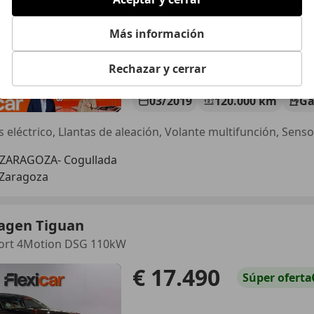
Más información
Rechazar y cerrar
03/2019
120.000 km
Ga
 ZARAGOZA- Cogullada
 Zaragoza
agen Tiguan
port 4Motion DSG 110kW
€ 17.490
Súper
oferta