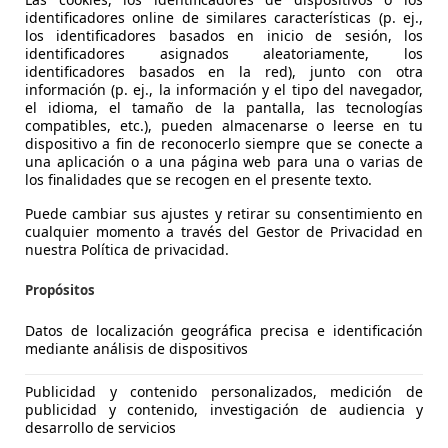
identificadores online de similares características (p. ej.,
los identificadores basados en inicio de sesión, los
identificadores asignados aleatoriamente, los
identificadores basados en la red), junto con otra
información (p. ej., la información y el tipo del navegador,
el idioma, el tamaño de la pantalla, las tecnologías
compatibles, etc.), pueden almacenarse o leerse en tu
agen Tiguan
dispositivo a fin de reconocerlo siempre que se conecte a
una aplicación o a una página web para una o varias de
1 BlueMotion
los finalidades que se recogen en el presente texto.
€ 13.618
Súper
oferta
Puede cambiar sus ajustes y retirar su consentimiento en
cualquier momento a través del Gestor de Privacidad en
nuestra Política de privacidad.
Propósitos
Datos de localización geográfica precisa e identificación
mediante análisis de dispositivos
07/2015
92.355 km
Dié
Publicidad y contenido personalizados, medición de
UTOHERO VALENCIA
publicidad y contenido, investigación de audiencia y
desarrollo de servicios
-46014 Valencia