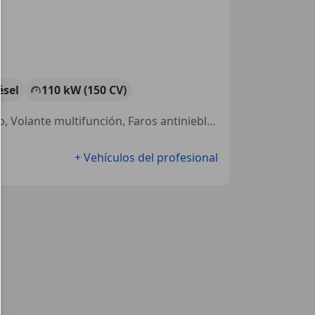
ésel
110 kW (150 CV)
Airbags laterales, Sensor de lluvia, Airbag trasero, Elevalunas eléctrico, Volante multifunción, Faros antiniebla, Control de tracción, Cierre centralizado
+ Vehículos del profesional