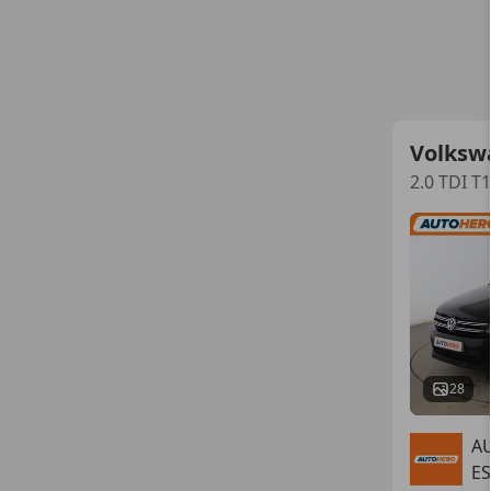
Volksw
2.0 TDI T
28
A
ES