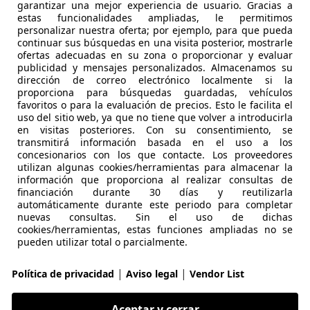
agen Tiguan
garantizar una mejor experiencia de usuario. Gracias a
estas funcionalidades ampliadas, le permitimos
fe DSG 110kW
personalizar nuestra oferta; por ejemplo, para que pueda
continuar sus búsquedas en una visita posterior, mostrarle
€ 21.490
1
Súper
ofer
ofertas adecuadas en su zona o proporcionar y evaluar
publicidad y mensajes personalizados. Almacenamos su
dirección de correo electrónico localmente si la
proporciona para búsquedas guardadas, vehículos
favoritos o para la evaluación de precios. Esto le facilita el
uso del sitio web, ya que no tiene que volver a introducirla
en visitas posteriores. Con su consentimiento, se
transmitirá información basada en el uso a los
concesionarios con los que contacte. Los proveedores
01/2021
68.050 km
Dié
utilizan algunas cookies/herramientas para almacenar la
información que proporciona al realizar consultas de
 BARAKALDO
financiación durante 30 días y reutilizarla
automáticamente durante este periodo para completar
 BARAKALDO
nuevas consultas. Sin el uso de dichas
cookies/herramientas, estas funciones ampliadas no se
pueden utilizar total o parcialmente.
agen Tiguan
dvance 110kW
|
|
Política de privacidad
Aviso legal
Vendor List
€ 15.490
Súper
oferta
Aceptar y cerrar