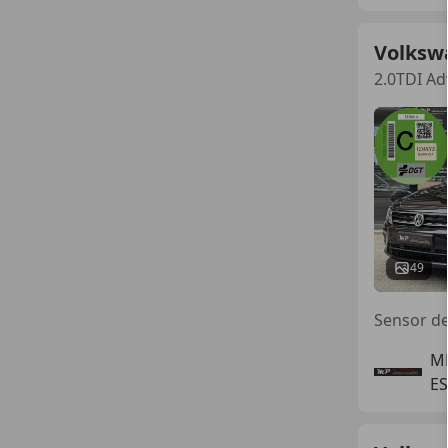
Volksw
2.0TDI Ad
49
M
ES