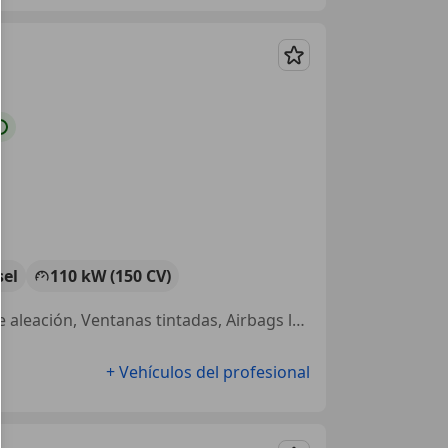
Guardar
sel
110 kW (150 CV)
Sensor de lluvia, Elevalunas eléctrico, Volante multifunción, Llantas de aleación, Ventanas tintadas, Airbags laterales, Faros antiniebla, Cierre centralizado
+ Vehículos del profesional