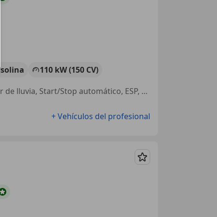
solina
110 kW (150 CV)
Elevalunas eléctrico, Llantas de aleación, Volante multifunción, Sensor de lluvia, Start/Stop automático, ESP, Ventanas tintadas, Isofix
+ Vehículos del profesional
Guardar