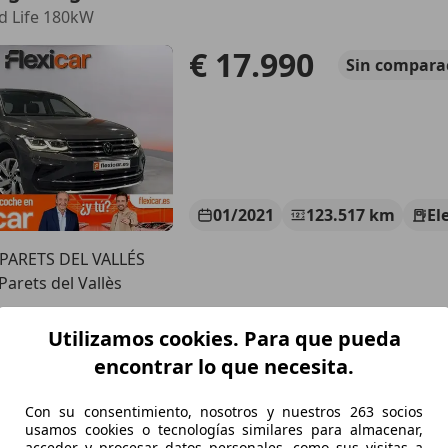
id Life 180kW
€ 17.990
Sin
compara
01/2021
123.517 km
El
 PARETS DEL VALLÉS
Parets del Vallès
Utilizamos cookies. Para que pueda
agen Tiguan Allspace
encontrar lo que necesita.
dvance DSG 110kW
Con su consentimiento, nosotros y nuestros 263 socios
€ 17.990
Súper
oferta
usamos cookies o tecnologías similares para almacenar,
acceder y procesar datos personales, como sus visitas a