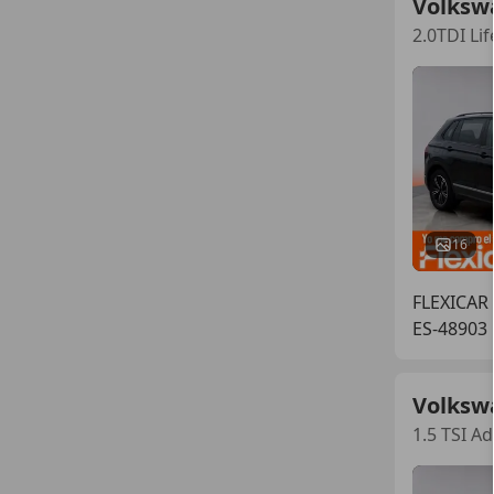
Volksw
2.0TDI Li
16
FLEXICAR
ES-48903
Volksw
1.5 TSI A