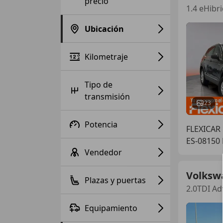
precio
1.4 eHibr
Ubicación
Kilometraje
Tipo de
transmisión
23
Potencia
FLEXICAR
ES-08150 
Vendedor
Volksw
Plazas y puertas
2.0TDI A
Equipamiento