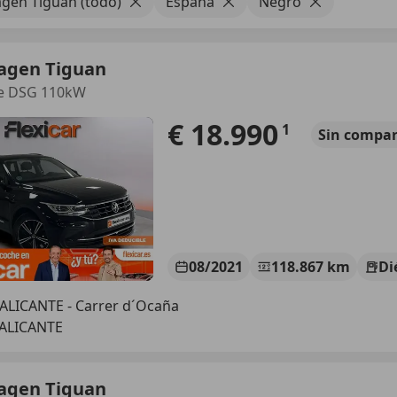
gen Tiguan (todo)
España
Negro
agen Tiguan
fe DSG 110kW
€ 18.990
1
Sin
compar
08/2021
118.867 km
Di
ALICANTE - Carrer d´Ocaña
 ALICANTE
agen Tiguan