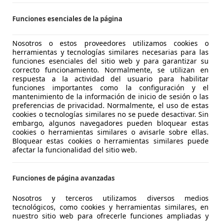
Funciones esenciales de la página
agen Tiguan
vance 110kW (4.75)
Nosotros o estos proveedores utilizamos cookies o
herramientas y tecnologías similares necesarias para las
€ 18.990
funciones esenciales del sitio web y para garantizar su
Precio
justo
correcto funcionamiento. Normalmente, se utilizan en
respuesta a la actividad del usuario para habilitar
funciones importantes como la configuración y el
mantenimiento de la información de inicio de sesión o las
preferencias de privacidad. Normalmente, el uso de estas
cookies o tecnologías similares no se puede desactivar. Sin
embargo, algunos navegadores pueden bloquear estas
cookies o herramientas similares o avisarle sobre ellas.
09/2016
74.000 km
Dié
Bloquear estas cookies o herramientas similares puede
afectar la funcionalidad del sitio web.
P AUTOMOCION
Funciones de página avanzadas
-08820 EL PRAT DE LLOBREGAT
Nosotros y terceros utilizamos diversos medios
tecnológicos, como cookies y herramientas similares, en
nuestro sitio web para ofrecerle funciones ampliadas y