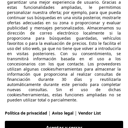
garantizar una mejor experiencia de usuario. Gracias a
estas funcionalidades ampliadas, le permitimos
€ 16.856
Súper
oferta
personalizar nuestra oferta; por ejemplo, para que pueda
continuar sus búsquedas en una visita posterior, mostrarle
ofertas adecuadas en su zona o proporcionar y evaluar
publicidad y mensajes personalizados. Almacenamos su
dirección de correo electrónico localmente si la
proporciona para búsquedas guardadas, vehículos
favoritos o para la evaluación de precios. Esto le facilita el
uso del sitio web, ya que no tiene que volver a introducirla
en visitas posteriores. Con su consentimiento, se
02/2019
157.150 km
Di
transmitirá información basada en el uso a los
concesionarios con los que contacte. Los proveedores
UTOHERO VALENCIA
utilizan algunas cookies/herramientas para almacenar la
-46014 Valencia
información que proporciona al realizar consultas de
financiación durante 30 días y reutilizarla
automáticamente durante este periodo para completar
nuevas consultas. Sin el uso de dichas
agen Tiguan
cookies/herramientas, estas funciones ampliadas no se
pueden utilizar total o parcialmente.
dvance BlueMotion Tech
€ 16.856
|
|
Política de privacidad
Aviso legal
Vendor List
Súper
oferta
Aceptar y cerrar