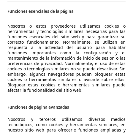
Funciones esenciales de la página
agen Tiguan
CT Edition BlueMotion Tech
Nosotros o estos proveedores utilizamos cookies o
herramientas y tecnologías similares necesarias para las
€ 16.951
funciones esenciales del sitio web y para garantizar su
Súper
oferta
correcto funcionamiento. Normalmente, se utilizan en
respuesta a la actividad del usuario para habilitar
funciones importantes como la configuración y el
mantenimiento de la información de inicio de sesión o las
preferencias de privacidad. Normalmente, el uso de estas
cookies o tecnologías similares no se puede desactivar. Sin
embargo, algunos navegadores pueden bloquear estas
cookies o herramientas similares o avisarle sobre ellas.
04/2019
89.331 km
Gas
Bloquear estas cookies o herramientas similares puede
afectar la funcionalidad del sitio web.
UTOHERO BARCELONA
-08903 SANT ADRIÀ DE BESÒS
Funciones de página avanzadas
Nosotros y terceros utilizamos diversos medios
agen Tiguan
tecnológicos, como cookies y herramientas similares, en
nuestro sitio web para ofrecerle funciones ampliadas y
dvance BlueMotion Tech