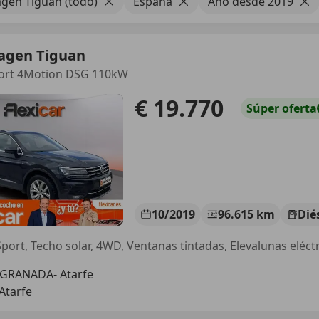
gen Tiguan (todo)
España
Año desde 2019
agen Tiguan
port 4Motion DSG 110kW
€ 19.770
Súper
oferta
10/2019
96.615 km
Dié
port, Techo solar, 4WD, Ventanas tintadas, Elevalunas eléctri
 GRANADA- Atarfe
Atarfe