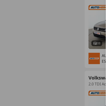
33
A
ES
Volksw
2.0 TDI A