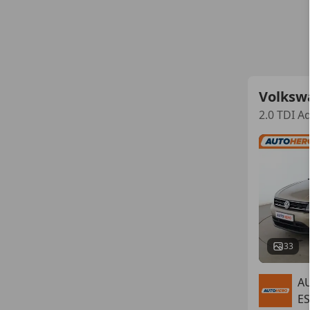
Volksw
2.0 TDI A
33
A
E