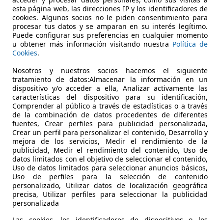
€ 21.990
Precio
justo
esta página web, las direcciones IP y los identificadores de
cookies. Algunos socios no le piden consentimiento para
procesar tus datos y se amparan en su interés legítimo.
Puede configurar sus preferencias en cualquier momento
u obtener más información visitando nuestra
Política de
Cookies
.
Nosotros y nuestros socios hacemos el siguiente
tratamiento de datos:Almacenar la información en un
09/2019
95.215 km
Gas
dispositivo y/o acceder a ella, Analizar activamente las
características del dispositivo para su identificación,
Esplugues - Av Cornellá
Comprender al público a través de estadísticas o a través
de la combinación de datos procedentes de diferentes
Esplugues de Llobregat
fuentes, Crear perfiles para publicidad personalizada,
Crear un perfil para personalizar el contenido, Desarrollo y
mejora de los servicios, Medir el rendimiento de la
publicidad, Medir el rendimiento del contenido, Uso de
datos limitados con el objetivo de seleccionar el contenido,
Uso de datos limitados para seleccionar anuncios básicos,
Uso de perfiles para la selección de contenido
personalizado, Utilizar datos de localización geográfica
precisa, Utilizar perfiles para seleccionar la publicidad
personalizada
Las cookies, los identificadores de dispositivos o los