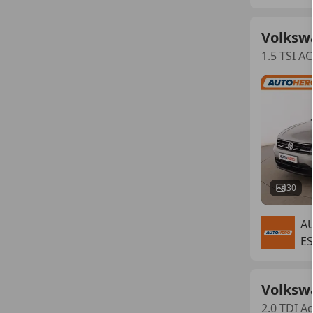
Volksw
1.5 TSI A
30
A
ES
Volksw
2.0 TDI A