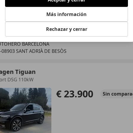
Más información
Rechazar y cerrar
02/2019
157.150 km
Di
UTOHERO BARCELONA
-08903 SANT ADRIÀ DE BESÒS
agen Tiguan
port DSG 110kW
€ 23.900
Sin
compara