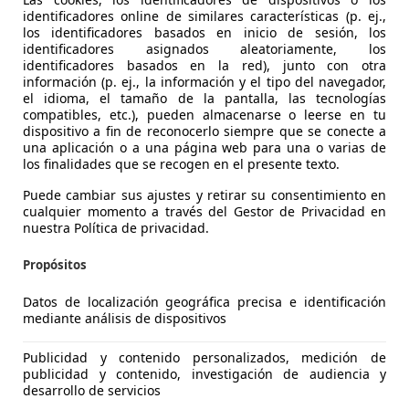
identificadores online de similares características (p. ej.,
los identificadores basados en inicio de sesión, los
identificadores asignados aleatoriamente, los
identificadores basados en la red), junto con otra
información (p. ej., la información y el tipo del navegador,
el idioma, el tamaño de la pantalla, las tecnologías
compatibles, etc.), pueden almacenarse o leerse en tu
agen Tiguan
dispositivo a fin de reconocerlo siempre que se conecte a
una aplicación o a una página web para una o varias de
dvance BlueMotion Tech
los finalidades que se recogen en el presente texto.
€ 16.856
Súper
oferta
Puede cambiar sus ajustes y retirar su consentimiento en
cualquier momento a través del Gestor de Privacidad en
nuestra Política de privacidad.
Propósitos
Datos de localización geográfica precisa e identificación
mediante análisis de dispositivos
02/2019
157.150 km
Di
Publicidad y contenido personalizados, medición de
UTOHERO CENTER MADRID
publicidad y contenido, investigación de audiencia y
desarrollo de servicios
S-28050 MADRID