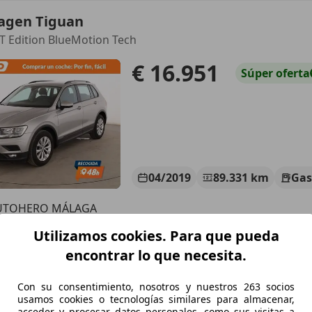
agen Tiguan
CT Edition BlueMotion Tech
€ 16.951
Súper
oferta
04/2019
89.331 km
Gas
UTOHERO MÁLAGA
S-29001 MÁLAGA
Utilizamos cookies. Para que pueda
encontrar lo que necesita.
agen Tiguan
Con su consentimiento, nosotros y nuestros 263 socios
-Line DSG 110kW
usamos cookies o tecnologías similares para almacenar,
acceder y procesar datos personales, como sus visitas a