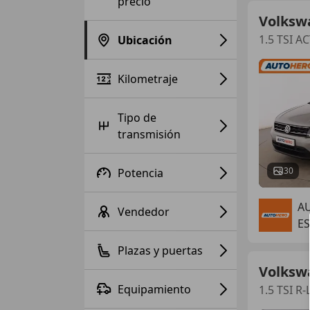
precio
Volksw
1.5 TSI A
Ubicación
Kilometraje
Tipo de
transmisión
30
Potencia
A
Vendedor
E
Plazas y puertas
Volksw
Equipamiento
1.5 TSI R