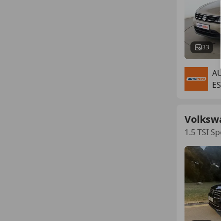
33
A
ES
Volksw
1.5 TSI S