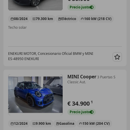
Precio
justo
08/2024
79.300 km
Eléctrico
160 kW (218 CV)
Techo solar
ENEKURI MOTOR, Concesionario Oficial BMW y MINI
ES-48950 ENEKURI
Guar
MINI Cooper
3 Puertas S
Classic Aut.
€ 34.900
1
Precio
justo
12/2024
9.900 km
Gasolina
150 kW (204 CV)