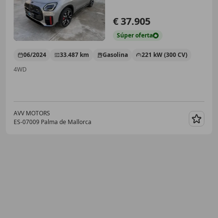
€ 37.905
Súper
oferta
06/2024
33.487 km
Gasolina
221 kW (300 CV)
4WD
AVV MOTORS
ES-07009 Palma de Mallorca
Guar