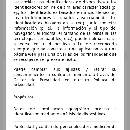
Las cookies, los identificadores de dispositivos o los
Sin
comparación
identificadores online de similares características (p.
ej., los identificadores basados en inicio de sesión,
10/2024
66.750 km
Gasolina
90 kW (122 CV)
los identificadores asignados aleatoriamente, los
identificadores basados en la red), junto con otra
información (p. ej., la información y el tipo del
navegador, el idioma, el tamaño de la pantalla, las
tecnologías compatibles, etc.), pueden almacenarse
Clidrive Group
o leerse en tu dispositivo a fin de reconocerlo
ES-28006 MADRID
Guar
siempre que se conecte a una aplicación o a una
página web para una o varias de los finalidades que
se recogen en el presente texto.
MINI Cooper
Aut.
Puede cambiar sus ajustes y retirar su
consentimiento en cualquier momento a través del
Gestor de Privacidad en nuestra Política de
privacidad.
€ 18.955
Propósitos
Súper
oferta
Datos de localización geográfica precisa e
03/2024
51.247 km
Gasolina
100 kW (136 CV)
identificación mediante análisis de dispositivos
Publicidad y contenido personalizados, medición de