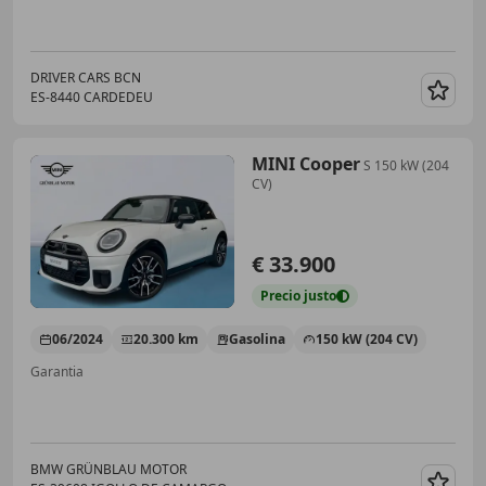
DRIVER CARS BCN
ES-8440 CARDEDEU
Guar
MINI Cooper
S 150 kW (204
CV)
€ 33.900
Precio
justo
06/2024
20.300 km
Gasolina
150 kW (204 CV)
Garantia
BMW GRÜNBLAU MOTOR