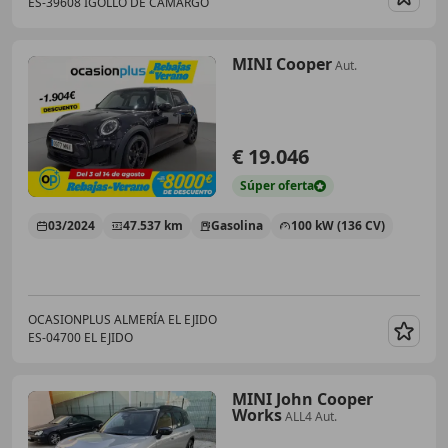
ES-39608 IGOLLO DE CAMARGO
Guar
MINI Cooper
Aut.
€ 19.046
Súper
oferta
03/2024
47.537 km
Gasolina
100 kW (136 CV)
OCASIONPLUS ALMERÍA EL EJIDO
ES-04700 EL EJIDO
Guar
MINI John Cooper
Works
ALL4 Aut.