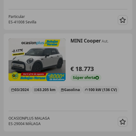
Particular
ES-41008 Sevilla
Guar
MINI Cooper
Aut.
€ 18.773
Súper
oferta
03/2024
63.205 km
Gasolina
100 kW (136 CV)
OCASIONPLUS MALAGA
ES-29004 MÁLAGA
Guar