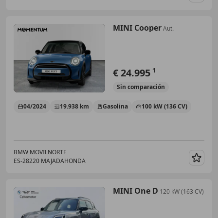
Guar
MINI Cooper
Aut.
€ 24.995
1
Sin
comparación
04/2024
19.938 km
Gasolina
100 kW (136 CV)
BMW MOVILNORTE
ES-28220 MAJADAHONDA
Guar
MINI One D
120 kW (163 CV)