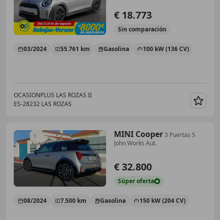
€ 18.773
Sin
comparación
03/2024
55.761 km
Gasolina
100 kW (136 CV)
OCASIONPLUS LAS ROZAS II
ES-28232 LAS ROZAS
Guar
MINI Cooper
3 Puertas S
John Works Aut.
€ 32.800
Súper
oferta
08/2024
7.500 km
Gasolina
150 kW (204 CV)