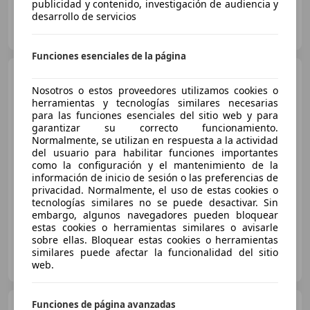
publicidad y contenido, investigación de audiencia y
desarrollo de servicios
OCASIONPLUS LA MAQUINISTA II
ES-08020 SANT ANDREU
Guar
Funciones esenciales de la página
MINI Cooper
5 puertas C
Essential Aut.
Nosotros o estos proveedores utilizamos cookies o
herramientas y tecnologías similares necesarias
para las funciones esenciales del sitio web y para
garantizar su correcto funcionamiento.
€ 24.990
1
Normalmente, se utilizan en respuesta a la actividad
del usuario para habilitar funciones importantes
Súper
oferta
como la configuración y el mantenimiento de la
información de inicio de sesión o las preferencias de
11/2024
5.925 km
Gasolina
115 kW (156 CV)
privacidad. Normalmente, el uso de estas cookies o
tecnologías similares no se puede desactivar. Sin
embargo, algunos navegadores pueden bloquear
estas cookies o herramientas similares o avisarle
sobre ellas. Bloquear estas cookies o herramientas
similares puede afectar la funcionalidad del sitio
HR MOTOR ZARAGOZA
web.
ES-50011 ZARAGOZA
Guar
Funciones de página avanzadas
MINI John Cooper