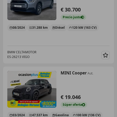
€ 30.700
Precio
justo
08/2024
31.288 km
Diésel
120 kW (163 CV)
BMW CELTAMOTOR
ES-26213 VIGO
Guar
MINI Cooper
Aut.
€ 19.046
Súper
oferta
03/2024
47.537 km
Gasolina
100 kW (136 CV)