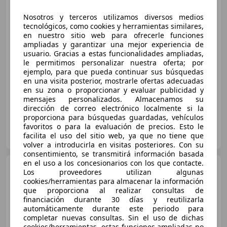
Works
Aut.
Nosotros y terceros utilizamos diversos medios
tecnológicos, como cookies y herramientas similares,
en nuestro sitio web para ofrecerle funciones
€ 33.990
1
ampliadas y garantizar una mejor experiencia de
usuario. Gracias a estas funcionalidades ampliadas,
Súper
oferta
le permitimos personalizar nuestra oferta; por
ejemplo, para que pueda continuar sus búsquedas
05/2024
24.000 km
Gasolina
170 kW (231 CV)
en una visita posterior, mostrarle ofertas adecuadas
en su zona o proporcionar y evaluar publicidad y
mensajes personalizados. Almacenamos su
dirección de correo electrónico localmente si la
proporciona para búsquedas guardadas, vehículos
favoritos o para la evaluación de precios. Esto le
BETA MOTOR CARS
facilita el uso del sitio web, ya que no tiene que
ES-28947 FUENLABRADA
Guar
volver a introducirla en visitas posteriores. Con su
consentimiento, se transmitirá información basada
en el uso a los concesionarios con los que contacte.
MINI Cooper
Aut.
Los proveedores utilizan algunas
cookies/herramientas para almacenar la información
que proporciona al realizar consultas de
financiación durante 30 días y reutilizarla
automáticamente durante este periodo para
€ 18.955
completar nuevas consultas. Sin el uso de dichas
cookies/herramientas, estas funciones ampliadas no