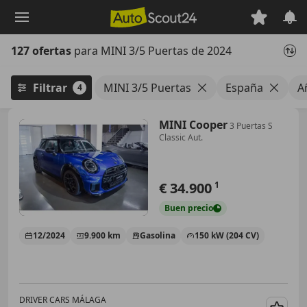
Saltar
al
contenido
127 ofertas
para MINI 3/5 Puertas de 2024
principal
Filtrar
MINI 3/5 Puertas
España
A
4
MINI Cooper
3 Puertas S
Classic Aut.
€ 34.900
1
Buen
precio
12/2024
9.900 km
Gasolina
150 kW (204 CV)
DRIVER CARS MÁLAGA