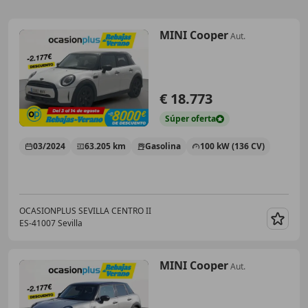
MINI Cooper
Aut.
€ 18.773
Súper
oferta
03/2024
63.205 km
Gasolina
100 kW (136 CV)
OCASIONPLUS SEVILLA CENTRO II
ES-41007 Sevilla
Guar
MINI Cooper
Aut.