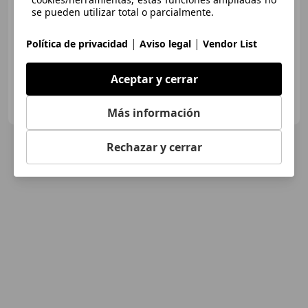
Sin
comparación
se pueden utilizar total o parcialmente.
03/2024
51.247 km
Gasolina
100 kW (136 CV)
|
|
Política de privacidad
Aviso legal
Vendor List
Aceptar y cerrar
OCASIONPLUS LAS ROZAS II
ES-28232 LAS ROZAS
Guar
Más información
Rechazar y cerrar