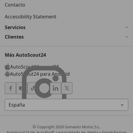
Contacto
Accessibility Statement
Servicios
Clientes
Más AutoScout24
AutoScout24 para iOS
AutoScout24 para Android
© Copyright
2026
Sumauto Motor, S.L.
AutoScout24.de, AutoProff, LeasingMarkt.de, Media y Smyle forman