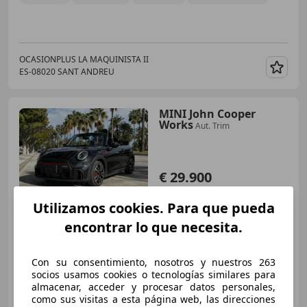
OCASIONPLUS LA MAQUINISTA II
ES-08020 SANT ANDREU
Guar
MINI John Cooper
Works
Aut. Trim
€ 29.900
Súper
oferta
Utilizamos cookies. Para que pueda
encontrar lo que necesita.
05/2024
43.531 km
Gasolina
170 kW (231 CV)
Con su consentimiento, nosotros y nuestros 263
socios usamos cookies o tecnologías similares para
almacenar, acceder y procesar datos personales,
Particular
como sus visitas a esta página web, las direcciones
ES-29660 Marbella
Guar