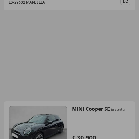
ES-29602 MARBELLA
Guar
MINI Cooper SE
Essential
€ 30.900