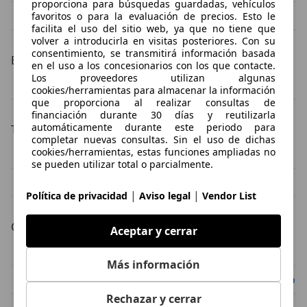
proporciona para búsquedas guardadas, vehículos
MINI 3/5 Puertas SUV/4x4/pickup
MINI 3/5 Puertas coupé
favoritos o para la evaluación de precios. Esto le
facilita el uso del sitio web, ya que no tiene que
volver a introducirla en visitas posteriores. Con su
consentimiento, se transmitirá información basada
Estado del vehículo
en el uso a los concesionarios con los que contacte.
Los proveedores utilizan algunas
MINI 3/5 Puertas ocasión
MINI 3/5 Puertas nuevo
cookies/herramientas para almacenar la información
que proporciona al realizar consultas de
financiación durante 30 días y reutilizarla
automáticamente durante este periodo para
Tipos de combustible
completar nuevas consultas. Sin el uso de dichas
cookies/herramientas, estas funciones ampliadas no
MINI 3/5 Puertas gasolina
MINI 3/5 Puertas diésel
se pueden utilizar total o parcialmente.
MINI 3/5 Puertas eléctrico
MINI 3/5 Puertas electro/gasolina
|
|
Política de privacidad
Aviso legal
Vendor List
Color de la carrocería
Aceptar y cerrar
MINI 3/5 Puertas gris
MINI 3/5 Puertas negro
Más información
MINI 3/5 Puertas rojo
MINI 3/5 Puertas blanco
Rechazar y cerrar