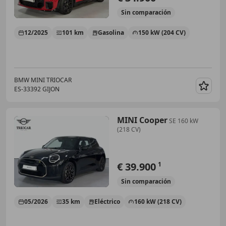
Sin
comparación
12/2025
101 km
Gasolina
150 kW (204 CV)
BMW MINI TRIOCAR
ES-33392 GIJON
Guar
MINI Cooper
SE 160 kW
(218 CV)
€ 39.900
1
Sin
comparación
05/2026
35 km
Eléctrico
160 kW (218 CV)