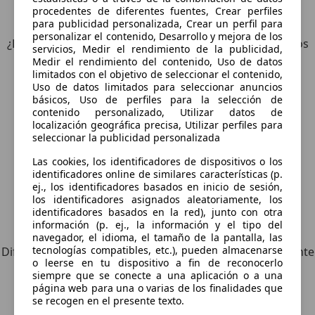
4
Ofertas
para MINI 3/5 Puertas
procedentes de diferentes fuentes, Crear perfiles
para publicidad personalizada, Crear un perfil para
personalizar el contenido, Desarrollo y mejora de los
¿Desea ser informado automáticamente sobre vehículos
servicios, Medir el rendimiento de la publicidad,
nuevos para su búsqueda?
Medir el rendimiento del contenido, Uso de datos
limitados con el objetivo de seleccionar el contenido,
Uso de datos limitados para seleccionar anuncios
Guardar búsqueda
básicos, Uso de perfiles para la selección de
contenido personalizado, Utilizar datos de
localización geográfica precisa, Utilizar perfiles para
seleccionar la publicidad personalizada
Las cookies, los identificadores de dispositivos o los
identificadores online de similares características (p.
ej., los identificadores basados en inicio de sesión,
los identificadores asignados aleatoriamente, los
identificadores basados en la red), junto con otra
Explora vehículos similares
información (p. ej., la información y el tipo del
navegador, el idioma, el tamaño de la pantalla, las
tecnologías compatibles, etc.), pueden almacenarse
Diferente de tus criterios de búsqueda, pero posiblemente
o leerse en tu dispositivo a fin de reconocerlo
una coincidencia perfecta.
siempre que se conecte a una aplicación o a una
página web para una o varias de los finalidades que
se recogen en el presente texto.