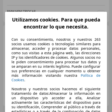
BMW MINI TRIOCAR
ES-33392 GIJON
Guar
Utilizamos cookies. Para que pueda
encontrar lo que necesita.
MINI Cooper
JCW
Con su consentimiento, nosotros y nuestros 263
socios usamos cookies o tecnologías similares para
almacenar, acceder y procesar datos personales,
como sus visitas a esta página web, las direcciones
€ 41.950
IP y los identificadores de cookies. Algunos socios no
Sin
comparación
le piden consentimiento para procesar tus datos y
se amparan en su interés legítimo. Puede configurar
sus preferencias en cualquier momento u obtener
01/2025
100 km
Gasolina
170 kW (231 CV)
más información visitando nuestra
Política de
Cookies
.
Nosotros y nuestros socios hacemos el siguiente
tratamiento de datos:Almacenar la información en
STYLE CAR CANARIAS
un dispositivo y/o acceder a ella, Analizar
ES-35014 LAS PALMAS DE GRAN CANARIA
Guar
activamente las características del dispositivo para
su identificación, Comprender al público a través de
estadísticas o a través de la combinación de datos