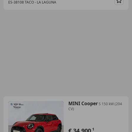
ES-38108 TACO - LA LAGUNA
Guar
MINI Cooper
S 150 kW (204
CV)
€ 34.900
1