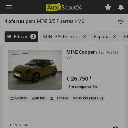
Saltar
al
contenido
4 ofertas
para MINI 3/5 Puertas KM0
principal
Filtrar
MINI 3/5 Puertas
España
K
3
MINI Cooper
E 135 kW (184
CV)
€ 26.750
1
Sin
comparación
02/2025
40 km
Eléctrico
135 kW (184 CV)
TUKM0.COM