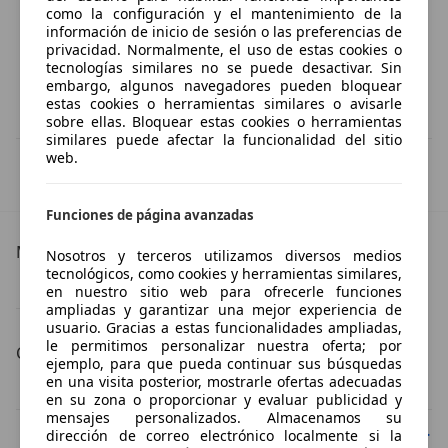
como la configuración y el mantenimiento de la
información de inicio de sesión o las preferencias de
privacidad. Normalmente, el uso de estas cookies o
tecnologías similares no se puede desactivar. Sin
embargo, algunos navegadores pueden bloquear
estas cookies o herramientas similares o avisarle
sobre ellas. Bloquear estas cookies o herramientas
similares puede afectar la funcionalidad del sitio
web.
IVA deducible
Esta información la proporciona el proveedor del certificado.
Funciones de página avanzadas
Más detalles
Nosotros y terceros utilizamos diversos medios
tecnológicos, como cookies y herramientas similares,
MINI 3/5 Puertas Especificaciones técnicas
en nuestro sitio web para ofrecerle funciones
ampliadas y garantizar una mejor experiencia de
usuario. Gracias a estas funcionalidades ampliadas,
le permitimos personalizar nuestra oferta; por
Carrocería
ejemplo, para que pueda continuar sus búsquedas
en una visita posterior, mostrarle ofertas adecuadas
MINI 3/5 Puertas coche pequeño
MINI 3/5 Puertas sedán
en su zona o proporcionar y evaluar publicidad y
mensajes personalizados. Almacenamos su
MINI 3/5 Puertas cabrio
MINI 3/5 Puertas familiar
dirección de correo electrónico localmente si la