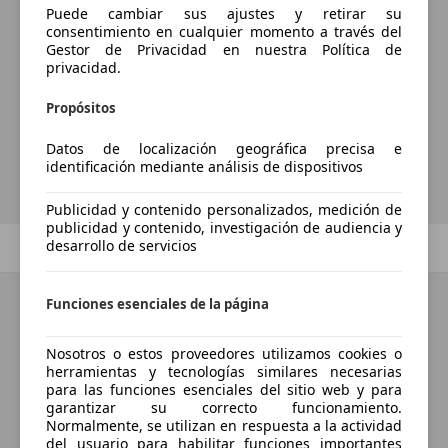
Puede cambiar sus ajustes y retirar su
¿Desea ser informado
consentimiento en cualquier momento a través del
Gestor de Privacidad en nuestra Política de
automáticamente sobre vehículos
privacidad.
nuevos para su búsqueda?
Propósitos
Datos de localización geográfica precisa e
Guardar búsqueda
identificación mediante análisis de dispositivos
Publicidad y contenido personalizados, medición de
publicidad y contenido, investigación de audiencia y
desarrollo de servicios
Anterior
1
/
1
Siguiente
Funciones esenciales de la página
Nosotros o estos proveedores utilizamos cookies o
herramientas y tecnologías similares necesarias
para las funciones esenciales del sitio web y para
garantizar su correcto funcionamiento.
Normalmente, se utilizan en respuesta a la actividad
del usuario para habilitar funciones importantes